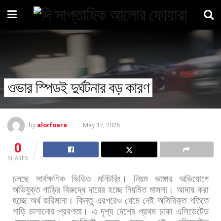
ওভার স্পিডই দুর্ঘটনার বড় কারণ
by
alorfoara
May 17, 2026
0
SHARES
চলছে
সার্বক্ষণিক
ভিডিও
মনিটরিং।
নিয়ম
ভাঙ্গার
অভিযোগে
অভিযুক্ত
গাড়ির
বিরুদ্ধে
দায়ের
হচ্ছে
নিয়মিত
মামলা।
আদায়
করা
হচ্ছে
অর্থ
জরিমানা।
কিন্তু
এরপরেও
থেমে
নেই
অতিরিক্ত
গতিতে
গাড়ি
চালানোর
প্রবণতা।
এ
দৃশ্য
দেশের
প্রথম
ঢাকা
এলিভেটেড