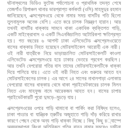
ঘটনাস্থলের
ভিডিও
ফুটেজ
পর্যালোচনা
ও
প্রাথমিক
তদন্ত
শেষে
তেজগাঁও
শিল্পাঞ্চল
থানার
ভারপ্রাপ্ত
কর্মকর্তা
(
ওসি
)
মাহমুদুর
রহমান
জানিয়েছেন
,
এক্সপ্রেসওয়ে
থেকে
নামার
সময়
বাসটির
গতি
ছিলো
তুলনামূলক
অনেক
বেশি।
এতে
করে
চালক
নিয়ন্ত্রণ
হারান।
আর
তখনই
বাসটির
ধাক্কায়
সামনে
থাকা
একাধিক
ব্যক্তিগত
গাড়ি
,
একটি
মাইক্রোবাস
ও
একটি
সিএনজিচালিত
অটোরিকশা
ক্ষতিগ্রস্ত
হয়। গত
বছরের
৬
আগস্ট
ঢাকা
এলিভেটেড
এক্সপ্রেসওয়েতে
বাসের
ধাক্কায়
নিহত
হয়েছেন
মোটরসাইকেল
আরোহী
এক
নারী।
ওই
নারী
যাত্রীকে
নিয়ে
ভাড়ায়চালিত
মোটরসাইকেলটি
কাওলা
এলিভেটেড
এক্সপ্রেসওয়ে
হয়ে
ঢাকার
ভেতরে
প্রবেশ
করছিল।
আর
তখনি
বেপরোয়া
গতির
বাস
তাদের
মোটরসাইকেলটিকে
ধাক্কা
দিয়ে
পালিয়ে
যায়।
এতে
ওই
নারী
নিহত
এবং
গুরুতর
আহত
হন
মোটরসাইকেলের
চালক। এর
আগে
২৪
সালের
নাখালপাড়া
এলাকায়
বেপরোয়া
বাসের
ধাক্কায়
থেমে
থাকা
প্রাইভেটকারের
চালক
মিলন
নিহত
এবং
মাহফুজ
নামে
আরেকজন
আহত
হন।
বাসের
চাপায়
প্রাইভেটকারটি
পুরো
দুমড়ে
–
মুচড়ে
যায়।
এক্সপ্রেসওয়ের
ওপরে
গাড়ি
থামানো
বা
পার্কিং
করা
নিষিদ্ধ
হলেও
,
চাকা
পাংচার
বা
যান্ত্রিক
ত্রুটির
অজুহাতে
গাড়ি
দাঁড়
করিয়ে
রাখার
কারণে
পেছন
থেকে
অন্য
গাড়ি
ধাক্কা
দিচ্ছে।
কিছু
কিছু
র
্যাম্পে
অব্যবস্থাপনা
কিংবা
অতিরিক্ত
গতির
বাহন
নামার
সময়েও
দুর্ঘটনা