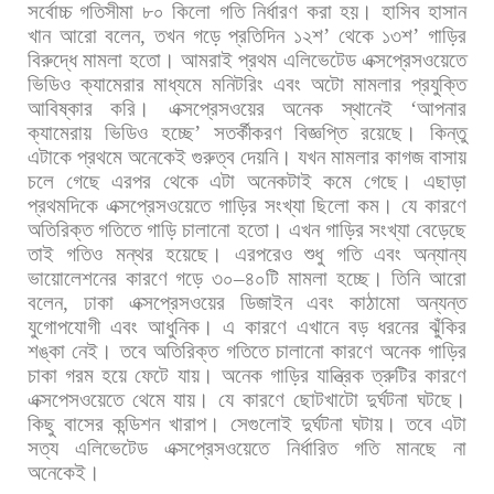
সর্বোচ্চ
গতিসীমা
৮০
কিলো
গতি
নির্ধারণ
করা
হয়।
হাসিব
হাসান
খান
আরো
বলেন
,
তখন
গড়ে
প্রতিদিন
১২শ
’
থেকে
১৩শ
’
গাড়ির
বিরুদ্ধে
মামলা
হতো।
আমরাই
প্রথম
এলিভেটেড
এক্সপ্রেসওয়েতে
ভিডিও
ক্যামেরার
মাধ্যমে
মনিটরিং
এবং
অটো
মামলার
প্রযুক্তি
আবিষ্কার
করি।
এক্সপ্রেসওয়ের
অনেক
স্থানেই
‘
আপনার
ক্যামেরায়
ভিডিও
হচ্ছে
’
সতর্কীকরণ
বিজ্ঞপ্তি
রয়েছে।
কিন্তু
এটাকে
প্রথমে
অনেকেই
গুরুত্ব
দেয়নি।
যখন
মামলার
কাগজ
বাসায়
চলে
গেছে
এরপর
থেকে
এটা
অনেকটাই
কমে
গেছে।
এছাড়া
প্রথমদিকে
এক্সপ্রেসওয়েতে
গাড়ির
সংখ্যা
ছিলো
কম।
যে
কারণে
অতিরিক্ত
গতিতে
গাড়ি
চালানো
হতো।
এখন
গাড়ির
সংখ্যা
বেড়েছে
তাই
গতিও
মন্থর
হয়েছে।
এরপরেও
শুধু
গতি
এবং
অন্যান্য
ভায়োলেশনের
কারণে
গড়ে
৩০
–
৪০টি
মামলা
হচ্ছে।
তিনি
আরো
বলেন
,
ঢাকা
এক্সপ্রেসওয়ের
ডিজাইন
এবং
কাঠামো
অন্যন্ত
যুগোপযোগী
এবং
আধুনিক।
এ
কারণে
এখানে
বড়
ধরনের
ঝুঁকির
শঙ্কা
নেই।
তবে
অতিরিক্ত
গতিতে
চালানো
কারণে
অনেক
গাড়ির
চাকা
গরম
হয়ে
ফেটে
যায়।
অনেক
গাড়ির
যান্ত্রিক
ত্রুটির
কারণে
এক্সপেসওয়েতে
থেমে
যায়।
যে
কারণে
ছোটখাটো
দুর্ঘটনা
ঘটছে।
কিছু
বাসের
কন্ডিশন
খারাপ।
সেগুলোই
দুর্ঘটনা
ঘটায়।
তবে
এটা
সত্য
এলিভেটেড
এক্সপ্রেসওয়েতে
নির্ধারিত
গতি
মানছে
না
অনেকেই।