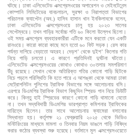
ঘটছে। ঢাকা
এলিভেটেড
এক্সপ্রেসওয়ের
অপারেশন
ও
মেইনটেনেন্স
কোম্পানি
লিমিটেডের
যানচলাচল
,
সুরক্ষা
ও
নিরাপত্তা
বিভাগের
পরিচালক
ক্যাপ্টেন
(
অব
.)
হাসিব
হাসান
খান
ইনকিলাবকে
বলেন
,
ঢাকা
এলিভেটেড
এক্সপ্রেসওয়ে
চালু
হয়
২০২৩
সালের
সেপ্টেম্বরে।
তখন
গাড়ির
সর্বোচ্চ
গতি
৬০
কিলো
উল্লেখ
ছিলো।
ওই
সময়
এক্সপ্রেস
ব্যবহারকারীরা
এটিকে
মনে
করতো
যেন
একটি
রানওয়ে।
কারো
কারো
কাছে
মনে
হতো
৬০
ফিট
সড়ক।
রেস
কার
পর্যন্ত
দাপিয়ে
বেড়াতো
অহরহ।
দেড়শ
’
থেকে
দুইশ
’
কিলোর
গতি
নিয়ে
গাড়ি
চলতো।
এ
কারণে
প্রতিদিনই
দুর্ঘটনা
ঘটতো।
এলিভেটেড
এক্সপ্রেসওয়ের
কোথাও
কোথাও
৩০তলার
সমপরিমাণ
উঁচু
রয়েছে।
সেখান
থেকে
অতিরিক্ত
গতির
কোনো
গাড়ি
ছিটকে
নিচে
পড়লে
পরিস্থিতি
কি
হতে
পারে
এ
আশঙ্কা
থেকে
আমরা
ঢাকা
মেট্রোপলিটন
পুলিশের
ট্রাফিক
বিভাগের
সঙ্গে
আলোচনায়
বসি।
এরপরে
ডিএমপির
ট্রাফিক
বিভাগ
কিছুদিন
স্প্রিড
গান
নিয়ে
ডিউটি
করে।
কিন্তু
হাই
স্প্রিডের
কারণে
কোনো
গাড়ি
থামানো
যেতো
না।
তখন
সদ্যবিদায়ী
ডিএমপির
ভারপ্রাপ্ত
কমিশনার
ট্রাফিকের
দায়িত্বে
ছিলেন।
তার
সাথে
আলোচনায়
ক্যামেরা
বসানোর
সিদ্ধান্ত
হয়।
কর্তৃপক্ষ
২১
ফেব্রুয়ারি
২০২৫
থেকে
ভিডিও
মনিটরিংয়ের
মাধ্যমে
মামলা
ও
তিনবার
নিয়ম
ভাঙলে
গাড়ি
নিষিদ্ধ
করার
কঠোর
ব্যবস্থা
শুরু
হয়েছে।
বর্তমানে
মূল
এক্সপ্রেসওয়েতে