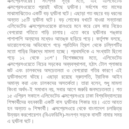
এক্সপ্রেসওয়ের।
সংশ্লিষ্ট
সূত্র
মতে
,
এই
এলিভেটেড
এক্সপ্রেসওয়েতে
প্রায়ই
ঘটছে
দুর্ঘটনা।
সর্বশেষ
গত
মাসের
মাঝামাঝিতেও
একটি
বড়
দুর্ঘটনা
ঘটে।
এছাড়া
গত
বছরে
বড়
ধরনের
অন্তত
১৫টি
দুর্ঘটনা
ঘটে।
বড়
লোকের
বখাটে
যাওয়া
সন্তানরা
এলিভেটেড
এক্সপ্রেসওয়েকে
রানওয়ে
মনে
করে
রেস
কার
নিয়েও
বেপরোয়া
গতিতে
গাড়ি
চালায়।
এতে
করে
দুর্ঘটনার
শঙ্কার
পাশাপাশি
অন্যদের
মধ্যেও
আতঙ্ক
ছড়িয়ে
পড়ে।
কর্তৃপক্ষ
বলছে
,
ভায়োলেশনের
অভিযোগে
গড়ে
প্রতিদিন
ত্রিশ
থেকে
চল্লিশটির
মতো
গাড়ির
বিরুদ্ধে
মামলা
হচ্ছে।
প্রথমদিকে
এ
সংখ্যাটা
ছিলো
গড়ে
১২
থেকে
১৩শ
’
।
বিশেষজ্ঞদের
মতে
,
এলিভেটেড
এক্সপ্রেসওয়েতে
নিচের
সড়কের
অব্যবস্থাপনা
,
হঠাৎ
টোল
প্লাজায়
জট
এবং
চালকদের
অসচেতনতা
ও
বেপরোয়া
গতির
কারণে
এই
দুর্ঘটনাগুলো
ঘটছে।
এছাড়া
রয়েছে
দ্রুতগতি
,
ট্রাফিক
আইন
অমান্য
করা
এবং
চালকদের
অসতর্কতা।
তারা
বলেন
,
শুধু
মামলা
কিংবা
অর্থদ
–
ই
সমাধান
নয়
,
সবার
আগে
জরুরি
জনসচেতনতা। গত
১৫
এপ্রিল
সকালে
এলিভেটেড
এক্সপ্রেসওয়ে
ঢাকা
বিশ্ববিদ্যালয়ের
শিক্ষার্থীদের
বহনকারী
একটি
বাস
দুর্ঘটনার
শিকার
হয়।
এতে
আহত
হন
অন্তত
৬
শিক্ষার্থী।
এক্সপ্রেসওয়ে
থেকে
বাংলাদেশ
চলচ্চিত্র
উন্নয়ন
করপোরেশন
(
বিএফডিসি
)-
সংলগ্ন
সড়কে
বাসটি
নামার
সময়
এ
দুর্ঘটনা
ঘটে।