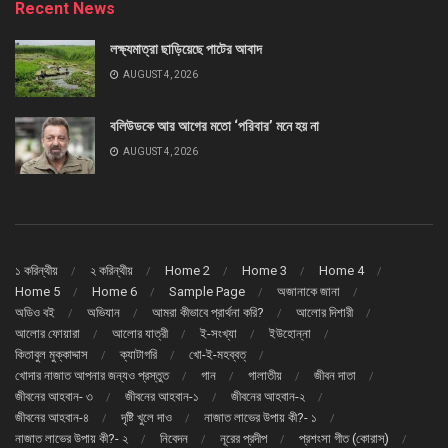
Recent News
লক্ষ্যমাত্রা ছাড়িয়েছে পাটের আবাদ
AUGUST 4, 2026
বলিউডকে আর আগের মতো ‘পরিবার’ মনে হয় না
AUGUST 4, 2026
১ করিন্থীয়
২ করিন্থীয়
Home 2
Home 3
Home 4
Home 5
Home 6
Sample Page
অজানাকে জানা
অডিও বই
অভিযান
আমরা কীভাবে প্রার্থনা করি?
আলোর দিশারী
আলোর ফোয়ারা
আলোর যাত্রী
ই-সংখ্যা
ইউহোন্না
কিতাবুল মুক্কাদ্দাস
ক্যাটাগরি
খো-ই-মহব্বত্
খোদার নাজাত আপনার জন্যও প্রস্তুত
গান
গালাতীয়
জীবন দাতা
জীবনের আহবান- ৩
জীবনের আহবান-১
জীবনের আহবান-২
জীবনের আহবান-৪
দৃষ্টি খুলে দাও
নাজাত লাভের উপায় কী?- ১
নাজাত লাভের উপায় কী?- ২
নিবেদন
নূরের প্রদীপ
প্রশংসা গীত (কোরাস্)