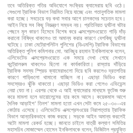
তবে
অতিরিক্ত
গতির
অভিযোগে
সংক্রিয়
ক্যামেরায়
ছবি
ওঠে।
সেগুলো
ট্রাফিক
বিভাগ
নিয়মিত
নিয়ে
যাচ্ছে
এবং
গতানুগতিক
মামলা
করা
হচ্ছে।
সবচেয়ে
বড়
কথা
সবার
আগে
চালকদের
সচেতন
হবে।
আইন
নিয়ে
সব
কিছু
নিয়ন্ত্রণ
সম্ভব
নয়। প্রতিনিয়ত
দুর্ঘটনা
ঘটার
পেছনে
মূল
কারণ
হিসেবে
বিশেষ
করে
এক্সপ্রেসওয়েতে
গাড়ি
দাঁড়
করানো
নিষিদ্ধ
থাকলেও
তা
অমান্য
করার
কারণে
বেশকিছু
দুর্ঘটনা
ঘটেছে। ঢাকা
মেট্রোপলিটন
পুলিশের
(
ডিএমপি
)
ট্রাফিক
বিভাগের
অতিরিক্ত
পুলিশ
কমিশনার
মো
.
আনিছুর
রহমান
ইনকিলাবকে
বলেন
,
এলিভেটেড
এক্সপ্রেসওয়েতে
এক
সময়ে
দেখা
গেছে
সেখানে
কন্ট্রোলরুম
থাকলেও
ছিলো
না
কার্যকারিতা।
রাস্তায়
দাঁড়িয়ে
ট্রাফিক
সদস্য
স্প্রিড
ক্যামেরাগুলো
দিয়ে
ছবি
করলেও
দ্রতগতির
কারণে
গাড়িগুলো
থামানো
যাচ্ছিল
না।
এছাড়া
ভিডিও
করা
সদস্যেরও
ঝুঁকি
থাকতো।
এছাড়া
ভিডিও
করা
গেলেও
এভিডেন্স
নেয়া
যেত
না।
এরপর
থেকে
এ
আই
ক্যামেরার
মাধ্যমে
ফুটেজ
শুরু
করে
মামলা
হলে
ভায়োলেন্সের
হার
কমে
আসে।
কয়েকমাস
আগে
দৈনিক
আড়াইশ
’
তিনশ
’
মামলা
হতো
এখন
সেটা
কমে
২৫
–
৩০
–
এর
কোঠায়
এসেছে।
এলিভেটেড
এক্সপ্রেসওয়ের
নিরাপত্তায়
ট্রাফিক
বিভাগ
আন্তরিকভাবে
কাজ
করছে।
সড়কে
আইন
অমান্য
করলেই
অটো
মামলা
রেকর্ড
হচ্ছে। জানতে
চাইলে
যাত্রী
কল্যাণ
সমিতির
মহাসচিব
মোজাম্মেল
হোসেন
ইনকিলাবকে
বলেন
,
ডিজিটাল
প্রযুক্তি