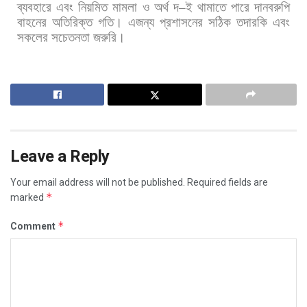
ব্যবহারে
এবং
নিয়মিত
মামলা
ও
অর্থ
দ
–
ই
থামাতে
পারে
দানবরুপি
বাহনের
অতিরিক্ত
গতি।
এজন্য
প্রশাসনের
সঠিক
তদারকি
এবং
সকলের
সচেতনতা
জরুরি।
Leave a Reply
Your email address will not be published.
Required fields are
*
marked
*
Comment