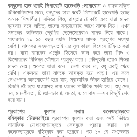
বন্ধুদের
হাত
ধরেই
সিগারেটে
হাতেখড়ি
:
মনোরোগ
ও
মাদকাসক্তি
চিকিত্সাবিদদের
মতে
,
বন্ধুদের
হাত
ধরেই
সিগারেটে
হাতেখড়ি
হচ্ছে
অনেক
শিক্ষার্থীর।
বস্তির
শিশু
,
রাস্তার
টোকাই
এবং
যারা
মাদক
ব্যবসার
সঙ্গে
জড়িত
,
তাদের
সন্তানেরাই
আগে
মাদক
নিত।
এখন
সমাজের
অভিজাত
শ্রেণির
ছেলেমেয়েরাও
মাদক
নিয়ে
থাকে।
সাধারণত
১০
–
১৫
বছর
বয়সি
শিশুদের
মাদক
গ্রহণের
সংখ্যা
বেশি।
মাদকের
সহজলভ্যতাই
এর
মূল
কারণ
হিসেবে
চিহ্নিত
করা
হয়।
যারা
মাদকের
এজেন্ট
হিসেবে
কাজ
করে
তারা
শিশু
ও
কিশোরদের
বিভিন্ন
কৌশলে
প্রলুব্ধ
করে।
কৌতূহলী
হয়েও
শিশুরা
মাদক
নেয়।
শুরুতে
তারা
বলে
—
নেশা
করব
না
,
শুধু
একটু
খেয়ে
দেখি।
একসময়
তারা
মাদকে
আসক্ত
হয়ে
পড়ে।
এর
ফলে
লেখাপড়ায়
অমনোযোগী
হয়ে
যায়
,
স্বাভাবিক
জীবন
হারিয়ে
ফেলে।
কিডনি
নষ্ট
হয়ে
যাওয়াসহ
নানা
ধরনের
শারীরিক
ক্ষতি
হয়।
শুধু
দেহ
নয়
,
মননশীলতা
,
চিন্তা
–
ভাবনা
,
মমতা
,
ভালোবাসা
—
সব
কিছুই
শেষ
হয়ে
যায়।
প্রকাশ্যে
ধূমপান
করায়
কলেজছাত্রকে
বহিষ্কার
:
মিরসরাইয়ে
প্রকাশ্যে
ধূমপান
করা
এবং
সেই
ভিডিও
সামাজিক
যোগাযোগমাধ্যমে
ফেসবুকে
প্রচার
করায়
এক
কলেজছাত্রকে
বহিষ্কার
করা
হয়েছে।
গত
১০
মে
উপজেলার