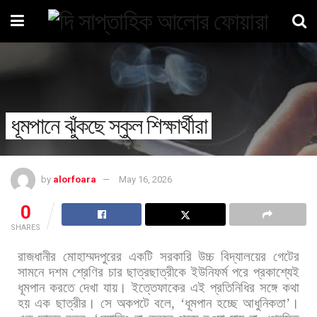
ধূমপানে ঝুঁকছে স্কুল শিক্ষার্থীরা
by
alorfoara
May 16, 2026
0
SHARES
রাজধানীর
মোহাম্মদপুরের
একটি
সরকারি
উচ্চ
বিদ্যালয়ের
গেটের
সামনে
দশম
শ্রেণির
চার
ছাত্রছাত্রীকে
ইউনিফর্ম
পরে
প্রকাশ্যেই
ধূমপান
করতে
দেখা
যায়।
ইত্তেফাকের
এই
প্রতিনিধির
সঙ্গে
কথা
হয়
এক
ছাত্রীর।
সে
অকপটে
বলে
, ‘
ধূমপান
হচ্ছে
আধুনিকতা
’
।