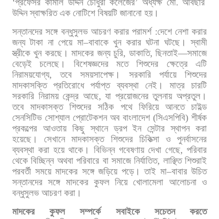
‘
প্রফেসর
কামাল
উদ্দিন
চৌধুরী
কলেজের
’
অধ্যক্ষ
মো
.
আবছার
উদ্দিন
স্বাক্ষরিত
এক
নোটিশে
বিষয়টি
জানানো
হয়।
সন্তানদের
সঙ্গে
বন্ধুসুলভ
আচরণ
করার
পরামর্শ
:
দেশে
নেশা
করার
জন্য
টাকা
না
পেয়ে
মা
–
বাবাকে
খুন
করার
ঘটনা
ঘটছে।
স্বামী
স্ত্রীকে
খুন
করছে।
মাদকের
জন্য
চুরি
,
ডাকাতি
,
ছিনতাই
—
সমাজে
বেড়েই
চলেছে।
বিশেষজ্ঞদের
মতে
শিশুদের
ক্ষেত্রে
এটি
নিরাময়যোগ্য
,
তবে
সময়সাপেক্ষ।
সরকারি
পর্যায়ে
শিশুদের
মাদকাসক্তি
প্রতিরোধে
পর্যাপ্ত
ব্যবস্থা
নেই।
মাত্র
চারটি
সরকারি
নিরাময়
কেন্দ্র
আছে
,
যা
প্রয়োজনের
তুলনায়
অপ্রতুল।
তবে
মাদকাসক্ত
শিশুদের
সঠিক
পথে
ফিরিয়ে
আনতে
চাইল্ড
সেনসিটিভ
সোশ্যাল
প্রোটেকশন
অব
বাংলাদেশ
(
সিএসপিবি
)
শীর্ষক
প্রকল্পের
আওতায়
কিছু
স্থানে
ড্রপ
ইন
সেন্টার
স্থাপন
করা
হয়েছে।
সেখানে
মাদকাসক্ত
শিশুদের
চিকিত্সা
ও
পুনর্বাসনের
ব্যবস্থা
করা
হয়ে
থাকে।
বিভিন্ন
গবেষণায়
দেখা
গেছে
,
পরিবার
থেকে
বিচ্ছিন্ন
অথবা
পরিবারে
বা
সমাজে
নির্যাতিত
,
লাঞ্ছিত
শিশুরাই
পরবর্তী
সময়ে
মাদকের
সঙ্গে
জড়িয়ে
পড়ে।
তাই
মা
–
বাবার
উচিত
সন্তানদের
সঙ্গে
মাদকের
কুফল
নিয়ে
খোলামেলা
আলোচনা
ও
বন্ধুসুলভ
আচরণ
করা।
মাদকের
কুফল
সম্পর্কে
সবাইকে
সচেতন
করতে