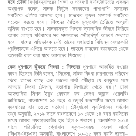
হবে
:
ঢাকা
বিশ্ববিদ্যালয়ের
শিক্ষা
ও
গবেষণা
ইনস্টিটিউটের
একজন
অধ্যাপক
বলেন
,
মাদক
নির্মূলে
সরকারের
পাশাপাশি
সমাজের
সবাইকে
এগিয়ে
আসতে
হবে।
মাদকের
কুফল
সম্পর্কে
সবাইকে
সচেতন
করতে
হবে।
শিশুদের
নৈতিক
মূল্যবোধ
তৈরিতে
অগ্রণী
ভূমিকা
রাখতে
হবে।
মাদকাসক্ত
শিশুকে
স্বাভাবিক
জীবনে
ফিরিয়ে
আনার
লক্ষ্যে
পরিবারের
সব
সদস্যদের
সৌহার্দপূর্ণ
আচরণ
দেখাতে
হবে।
যাদের
অভিভাবক
নেই
তাদের
সহায়তায়
বিভিন্ন
বেসরকারি
প্রতিষ্ঠানকে
এগিয়ে
আসতে
হবে।
তাহলে
মাদকের
ভয়াবহতা
থেকে
অনেকটা
রক্ষা
করা
যাবে
আমাদের
শিশুদের।
কেন
ধূমপানে
ঝুঁকছে
শিশুরা
:
শিশুদের
ধূমপানে
আকর্ষিত
হওয়ার
কারণ
হিসেবে
তিনি
বলেন
, ‘
সিনেমা
,
নাটক
কিংবা
চারপাশের
পরিবেশ
থেকে
তাদের
কাছে
এক
ধরনের
বার্তা
পৌঁছায়
যে
বন্ধুদের
সঙ্গে
আড্ডায়
কিংবা
টেনশন
,
হতাশায়
সিগারেট
খেতে
হয়।
’
ঢাকা
আহছানিয়া
মিশন
ইয়ুথ
ফোরাম
ফর
হেলথ
অ্যান্ড
ওয়েলবিং
জানিয়েছে
,
বাংলাদেশে
১৫
বছর
ও
তদূর্ধ্ব
জনগোষ্ঠীর
মধ্যে
তামাক
ব্যবহারের
হার
৩৫
.
৩
শতাংশ।
টোব্যাকো
অ্যাটলাসের
সর্বশেষ
তথ্য
অনুযায়ী
,
২০১৯
সালে
বাংলাদেশে
১০
থেকে
১৪
বছর
বয়সিদের
মধ্যে
তামাক
ব্যবহারকারীর
হার
ছিল
৬
শতাংশ।
অন্যদিকে
২০১৪
সালে
পরিচালিত
গ্লোবাল
স্কুল
–
বেজড
হেলথ
সার্ভে
(
জিএসএইচএস
)
অনুযায়ী
,
বাংলাদেশে
১৩
–
১৫
বছর
বয়সি
ছাত্র
–