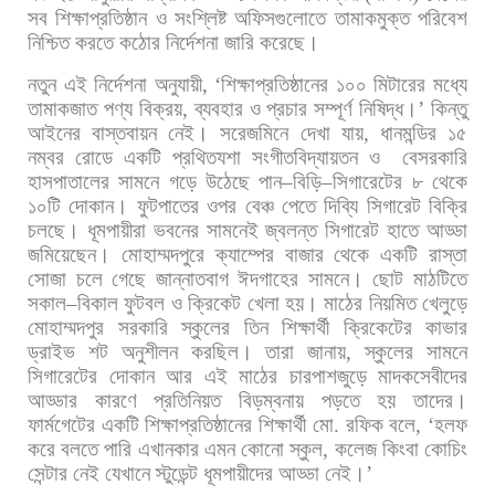
সব
শিক্ষাপ্রতিষ্ঠান
ও
সংশ্লিষ্ট
অফিসগুলোতে
তামাকমুক্ত
পরিবেশ
নিশ্চিত
করতে
কঠোর
নির্দেশনা
জারি
করেছে।
নতুন
এই
নির্দেশনা
অনুযায়ী
, ‘
শিক্ষাপ্রতিষ্ঠানের
১০০
মিটারের
মধ্যে
তামাকজাত
পণ্য
বিক্রয়
,
ব্যবহার
ও
প্রচার
সম্পূর্ণ
নিষিদ্ধ।
’
কিন্তু
আইনের
বাস্তবায়ন
নেই। সরেজমিনে
দেখা
যায়
,
ধানমন্ডির
১৫
নম্বর
রোডে
একটি
প্রথিতযশা
সংগীতবিদ্যায়তন
ও
বেসরকারি
হাসপাতালের
সামনে
গড়ে
উঠেছে
পান
–
বিড়ি
–
সিগারেটের
৮
থেকে
১০টি
দোকান।
ফুটপাতের
ওপর
বেঞ্চ
পেতে
দিব্যি
সিগারেট
বিক্রি
চলছে।
ধূমপায়ীরা
ভবনের
সামনেই
জ্বলন্ত
সিগারেট
হাতে
আড্ডা
জমিয়েছেন।
মোহাম্মদপুরে
ক্যাম্পের
বাজার
থেকে
একটি
রাস্তা
সোজা
চলে
গেছে
জান্নাতবাগ
ঈদগাহের
সামনে।
ছোট
মাঠটিতে
সকাল
–
বিকাল
ফুটবল
ও
ক্রিকেট
খেলা
হয়।
মাঠের
নিয়মিত
খেলুড়ে
মোহাম্মদপুর
সরকারি
স্কুলের
তিন
শিক্ষার্থী
ক্রিকেটের
কাভার
ড্রাইভ
শট
অনুশীলন
করছিল।
তারা
জানায়
,
স্কুলের
সামনে
সিগারেটের
দোকান
আর
এই
মাঠের
চারপাশজুড়ে
মাদকসেবীদের
আড্ডার
কারণে
প্রতিনিয়ত
বিড়ম্বনায়
পড়তে
হয়
তাদের।
ফার্মগেটের
একটি
শিক্ষাপ্রতিষ্ঠানের
শিক্ষার্থী
মো
.
রফিক
বলে
, ‘
হলফ
করে
বলতে
পারি
এখানকার
এমন
কোনো
স্কুল
,
কলেজ
কিংবা
কোচিং
সেন্টার
নেই
যেখানে
স্টুডেন্ট
ধূমপায়ীদের
আড্ডা
নেই।
’