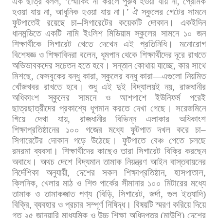
এক
ছাত্র
বলল
, ‘
স্মোকিং
না
করলে
পুরুষ
হওয়া
যায়
না
,
প্রেমিক
হওয়া
যায়
না
,
আধুনিক
হওয়া
যায়
না।
’
ঐ
স্কুলের
গেটের
সামনে
ফুটপাতেই
রয়েছে
চা
–
সিগারেটের
কয়েকটি
দোকান।
একইদিন
ধানমন্ডিতে
একটি
নামি
ইংলিশ
মিডিয়াম
স্কুলের
সামনে
১০
জন
শিক্ষার্থীকে
সিগারেট
খেতে
দেখেন
এই
প্রতিনিধি।
মনোরোগ
বিশেষজ্ঞ
ও
শিক্ষাবিদরা
বলেন
,
ধূমপান
থেকে
শিক্ষার্থীদের
দূরে
রাখতে
অভিভাবকদের
সচেতন
হতে
হবে।
সন্তান
কোথায়
যাচ্ছে
,
কার
সাথে
মিশছে
,
ফেসবুকের
বন্ধু
কারা
,
স্কুলের
বন্ধু
কারা
—
এগুলো
নিয়মিত
খোঁজখবর
রাখতে
হবে।
শুধু
এই
দুই
বিদ্যালয়ই
নয়
,
রাজধানীর
অধিকাংশ
স্কুলের
সামনে
ও
আশপাশে
ইউনিফর্ম
পরেই
ছাত্রছাত্রীদের
প্রকাশ্যে
ধূপমান
করতে
দেখা
গেছে।
সরেজমিনে
গিয়ে
দেখা
যায়
,
রাজধানীর
বিভিন্ন
এলাকার
অধিকাংশ
শিক্ষাপ্রতিষ্ঠানের
১০০
গজের
মধ্যে
ফুটপাত
দখল
করে
চা
–
সিগারেটের
দোকান
গড়ে
উঠেছে।
ফুটপাতে
বেঞ্চ
পেতে
চলছে
রমরমা
ব্যবসা।
শিক্ষার্থীদের
কাছেও
তারা
সিগারেট
বিক্রি
করছেন
অবাধে।
অথচ
দেশে
বিদ্যমান
তামাক
নিয়ন্ত্রণ
আইন
বাস্তবায়নের
নির্দেশিকা
অনুযায়ী
,
দেশের
সকল
শিক্ষাপ্রতিষ্ঠান
,
হাসপাতাল
,
ক্লিনিক
,
খেলার
মাঠ
ও
শিশু
পার্কের
সীমানার
১০০
মিটারের
মধ্যে
তামাক
ও
তামাকজাত
পণ্য
(
বিড়ি
,
সিগারেট
,
জর্দা
,
গুল
ইত্যাদি
)
বিক্রি
,
ব্যবহার
ও
প্রচার
সম্পূর্ণ
নিষিদ্ধ।
বিষয়টি
স্মরণ
করিয়ে
দিয়ে
গত
২৫
জানুয়ারি
মাধ্যমিক
ও
উচ্চ
শিক্ষা
অধিদপ্তর
(
মাউশি
)
দেশের