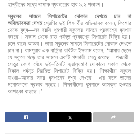
ছাত্রীদের
মধ্যে
তামাক
ব্যবহারের
হার
৯
.
২
শতাংশ।
স্কুলের
সামনে
সিগারেটের
দোকান
দেখতে
চান
না
অভিভাবকরা
:
দশম
শ্রেণির
দুই
শিক্ষার্থীর
অভিভাবক
বলেন
,
কিশোর
থেকে
বৃদ্ধ
—
সব
বয়সি
ধূমপায়ী
স্কুলের
সামনে
প্রকাশ্যে
ধূমপান
করছে।
সকাল
থেকে
রাত
পর্যন্ত
প্রকাশ্যে
সিগারেট
বিক্রি
হয়।
চলে
বাজে
আড্ডা।
তারা
স্কুলের
সামনে
সিগারেটের
দোকান
দেখতে
চান
না।
রামপুরার
এক
বাসিন্দা
রবিউল
ইসলাম
বলেন
, ‘
আমার
ছেলে
যে
স্কুলে
পড়ে
তার
সামনে
একটি
পদচারী
–
সেতু
রয়েছে।
পদচারী
–
সেতুর
কোণ
ঘেঁষে
দুই
–
তিনটি
ভ্রাম্যমাণ
দোকানে
সকাল
থেকে
বিকাল
পর্যন্ত
নিয়মিত
সিগারেট
বিক্রি
হয়।
শিক্ষার্থীরা
স্কুলে
যাওয়া
–
আসার
সময়
ধূমপানের
দৃশ্য
দেখছে।
এর
ফলে
তাদের
মনোজগতে
প্রভাব
পড়ছে।
শিক্ষার্থীদের
ধূমপানে
আসক্ত
হওয়ার
আশঙ্কা
বাড়ছে।
’