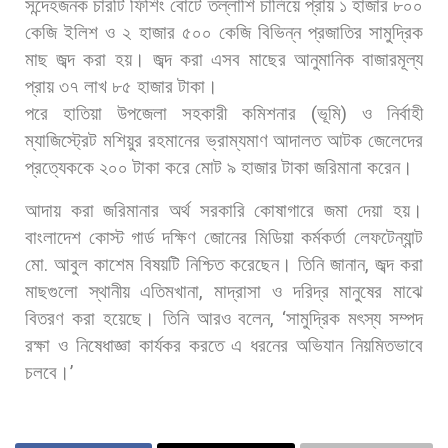
সন্দেহজনক
চারটি
ফিশিং
বোটে
তল্লাশি
চালিয়ে
প্রায়
১
হাজার
৮০০
কেজি
ইলিশ
ও
২
হাজার
৫০০
কেজি
বিভিন্ন
প্রজাতির
সামুদ্রিক
মাছ
জব্দ
করা
হয়।
জব্দ
করা
এসব
মাছের
আনুমানিক
বাজারমূল্য
প্রায়
৩৭
লাখ
৮৫
হাজার
টাকা।
পরে
হাতিয়া
উপজেলা
সহকারী
কমিশনার
(
ভূমি
)
ও
নির্বাহী
ম্যাজিস্ট্রেট
মশিয়ুর
রহমানের
ভ্রাম্যমাণ
আদালত
আটক
জেলেদের
প্রত্যেককে
২০০
টাকা
করে
মোট
৯
হাজার
টাকা
জরিমানা
করেন।
আদায়
করা
জরিমানার
অর্থ
সরকারি
কোষাগারে
জমা
দেয়া
হয়।
বাংলাদেশ
কোস্ট
গার্ড
দক্ষিণ
জোনের
মিডিয়া
কর্মকর্তা
লেফটেন্যান্ট
মো
.
আবুল
কাশেম
বিষয়টি
নিশ্চিত
করেছেন।
তিনি
জানান
,
জব্দ
করা
মাছগুলো
স্থানীয়
এতিমখানা
,
মাদ্রাসা
ও
দরিদ্র
মানুষের
মাঝে
বিতরণ
করা
হয়েছে। তিনি
আরও
বলেন
, ‘
সামুদ্রিক
মৎস্য
সম্পদ
রক্ষা
ও
নিষেধাজ্ঞা
কার্যকর
করতে
এ
ধরনের
অভিযান
নিয়মিতভাবে
চলবে।
’