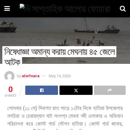
নিষেধাজ্ঞা অমান্য করায় মেঘনায় ৪৫ জেলে
আটক
by
alorfoara
May 14, 2026
0
SHARES
সোমবার
(
১১
মে
)
দিবাগত
রাত
সাড়ে
১২টার
দিকে
হাতিয়া
উপজেলার
নলচিরা
ও
চেয়ারম্যান
ঘাট
সংলগ্ন
মেঘনা
নদী
এলাকায়
এ
অভিযান
পরিচালনা
করে
কোস্ট
গার্ড
স্টেশন
হাতিয়া। কোস্ট
গার্ড
জানায়
,