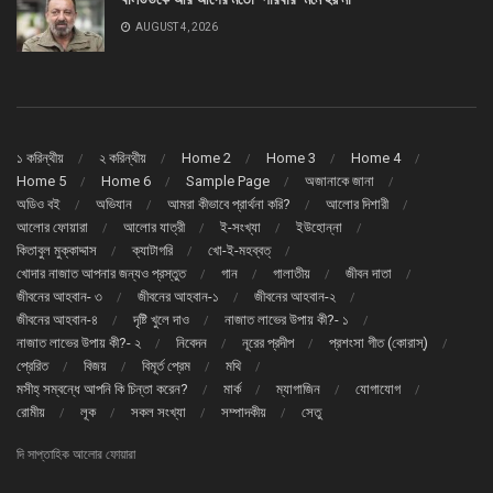
AUGUST 4, 2026
১ করিন্থীয়
২ করিন্থীয়
Home 2
Home 3
Home 4
Home 5
Home 6
Sample Page
অজানাকে জানা
অডিও বই
অভিযান
আমরা কীভাবে প্রার্থনা করি?
আলোর দিশারী
আলোর ফোয়ারা
আলোর যাত্রী
ই-সংখ্যা
ইউহোন্না
কিতাবুল মুক্কাদ্দাস
ক্যাটাগরি
খো-ই-মহব্বত্
খোদার নাজাত আপনার জন্যও প্রস্তুত
গান
গালাতীয়
জীবন দাতা
জীবনের আহবান- ৩
জীবনের আহবান-১
জীবনের আহবান-২
জীবনের আহবান-৪
দৃষ্টি খুলে দাও
নাজাত লাভের উপায় কী?- ১
নাজাত লাভের উপায় কী?- ২
নিবেদন
নূরের প্রদীপ
প্রশংসা গীত (কোরাস্)
প্রেরিত
বিজয়
বিমূর্ত প্রেম
মথি
মসীহ্ সম্বন্ধে আপনি কি চিন্তা করেন?
মার্ক
ম্যাগাজিন
যোগাযোগ
রোমীয়
লূক
সকল সংখ্যা
সম্পাদকীয়
সেতু
দি সাপ্তাহিক আলোর ফোয়ারা