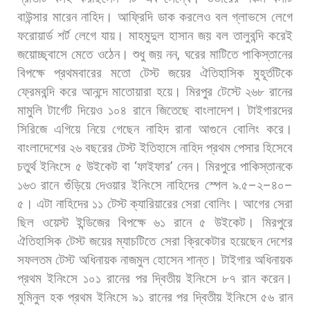
বাউন্সার
মারেন
নাহিদ।
আফ্রিদি
ডাক
করলেও
বল
গ্লাভসে
লেগে
ফরোয়ার্ড
শর্ট
লেগে
যায়।
মাহমুদুল
হাসান
জয়
বল
তালুবন্দি
করেই
জয়োচ্ছ্বাসে
মেতে
ওঠেন।
শুধু
জয়
নন
,
ঘরের
মাটিতে
পাকিস্তানের
বিপক্ষে
প্রথমবারের
মতো
টেস্ট
জয়ের
ঐতিহাসিক
মুহূর্তটিকে
ফ্রেমবন্দি
করে
আনন্দে
মাতোয়ারা
হয়ে।
মিরপুর
টেস্টে
২৬৮
রানের
মামুলি
টার্গেট
দিয়েও
১০৪
রানে
জিতেছে
বাংলাদেশ।
টাইগারদের
সিরিজে
এগিয়ে
নিয়ে
গেছেন
নাহিদ
রানা
আগুনে
বোলিং
করে।
বাংলাদেশের
২৬
বছরের
টেস্ট
ইতিহাসে
নাহিদ
প্রথম
পেসার
হিসেবে
চতুর্থ
ইনিংসে
৫
উইকেট
বা
‘
ফাইফার
’
নেন।
মিরপুরে
পাকিস্তানকে
১৬৩
রানে
গুঁড়িয়ে
দেওয়ার
ইনিংসে
নাহিদের
স্পেল
৯
.
৫
–
২
–
৪০
–
৫।
এটা
নাহিদের
১১
টেস্ট
ক্যারিয়ারের
সেরা
বোলিং।
আগের
সেরা
ছিল
ওয়েস্ট
ইন্ডিজের
বিপক্ষে
৬১
রানে
৫
উইকেট।
মিরপুরে
ঐতিহাসিক
টেস্ট
জয়ের
ম্যাচটিতে
সেরা
ক্রিকেটার
হয়েছেন
দেশের
সফলতম
টেস্ট
অধিনায়ক
নাজমুল
হোসেন
শান্ত।
টাইগার
অধিনায়ক
প্রথম
ইনিংসে
১০১
রানের
পর
দ্বিতীয়
ইনিংসে
৮৭
রান
করেন।
মুমিনুল
হক
প্রথম
ইনিংসে
৯১
রানের
পর
দ্বিতীয়
ইনিংসে
৫৬
রান