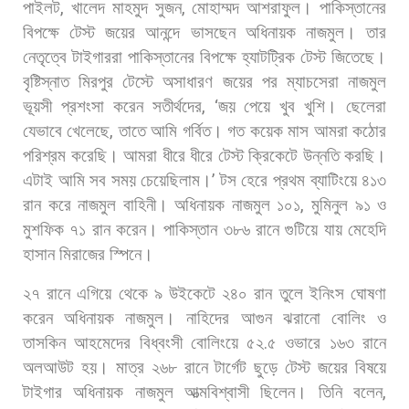
পাইলট
,
খালেদ
মাহমুদ
সুজন
,
মোহাম্মদ
আশরাফুল। পাকিস্তানের
বিপক্ষে
টেস্ট
জয়ের
আনন্দে
ভাসছেন
অধিনায়ক
নাজমুল।
তার
নেতৃত্বে
টাইগাররা
পাকিস্তানের
বিপক্ষে
হ্যাটট্রিক
টেস্ট
জিতেছে।
বৃষ্টিস্নাত
মিরপুর
টেস্টে
অসাধারণ
জয়ের
পর
ম্যাচসেরা
নাজমুল
ভূয়সী
প্রশংসা
করেন
সতীর্থদের
, ‘
জয়
পেয়ে
খুব
খুশি।
ছেলেরা
যেভাবে
খেলেছে
,
তাতে
আমি
গর্বিত।
গত
কয়েক
মাস
আমরা
কঠোর
পরিশ্রম
করেছি।
আমরা
ধীরে
ধীরে
টেস্ট
ক্রিকেটে
উন্নতি
করছি।
এটাই
আমি
সব
সময়
চেয়েছিলাম।
’
টস
হেরে
প্রথম
ব্যাটিংয়ে
৪১৩
রান
করে
নাজমুল
বাহিনী।
অধিনায়ক
নাজমুল
১০১
,
মুমিনুল
৯১
ও
মুশফিক
৭১
রান
করেন।
পাকিস্তান
৩৮৬
রানে
গুটিয়ে
যায়
মেহেদি
হাসান
মিরাজের
স্পিনে।
২৭
রানে
এগিয়ে
থেকে
৯
উইকেটে
২৪০
রান
তুলে
ইনিংস
ঘোষণা
করেন
অধিনায়ক
নাজমুল।
নাহিদের
আগুন
ঝরানো
বোলিং
ও
তাসকিন
আহমেদের
বিধ্বংসী
বোলিংয়ে
৫২
.
৫
ওভারে
১৬৩
রানে
অলআউট
হয়।
মাত্র
২৬৮
রানে
টার্গেট
ছুড়ে
টেস্ট
জয়ের
বিষয়ে
টাইগার
অধিনায়ক
নাজমুল
আত্মবিশ্বাসী
ছিলেন।
তিনি
বলেন
,