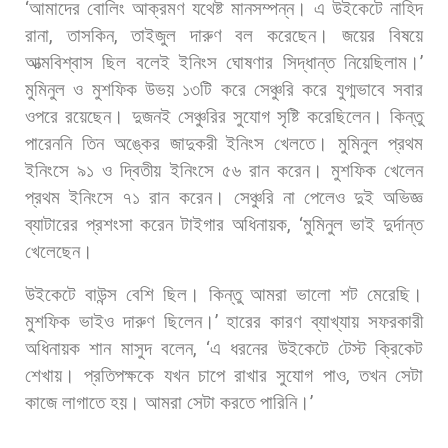
‘
আমাদের
বোলিং
আক্রমণ
যথেষ্ট
মানসম্পন্ন।
এ
উইকেটে
নাহিদ
রানা
,
তাসকিন
,
তাইজুল
দারুণ
বল
করেছেন।
জয়ের
বিষয়ে
আত্মবিশ্বাস
ছিল
বলেই
ইনিংস
ঘোষণার
সিদ্ধান্ত
নিয়েছিলাম।
’
মুমিনুল
ও
মুশফিক
উভয়
১৩টি
করে
সেঞ্চুরি
করে
যুগ্মভাবে
সবার
ওপরে
রয়েছেন।
দুজনই
সেঞ্চুরির
সুযোগ
সৃষ্টি
করেছিলেন।
কিন্তু
পারেননি
তিন
অঙ্কের
জাদুকরী
ইনিংস
খেলতে।
মুমিনুল
প্রথম
ইনিংসে
৯১
ও
দ্বিতীয়
ইনিংসে
৫৬
রান
করেন।
মুশফিক
খেলেন
প্রথম
ইনিংসে
৭১
রান
করেন।
সেঞ্চুরি
না
পেলেও
দুই
অভিজ্ঞ
ব্যাটারের
প্রশংসা
করেন
টাইগার
অধিনায়ক
, ‘
মুমিনুল
ভাই
দুর্দান্ত
খেলেছেন।
উইকেটে
বাউন্স
বেশি
ছিল।
কিন্তু
আমরা
ভালো
শট
মেরেছি।
মুশফিক
ভাইও
দারুণ
ছিলেন।
’
হারের
কারণ
ব্যাখ্যায়
সফরকারী
অধিনায়ক
শান
মাসুদ
বলেন
, ‘
এ
ধরনের
উইকেটে
টেস্ট
ক্রিকেট
শেখায়।
প্রতিপক্ষকে
যখন
চাপে
রাখার
সুযোগ
পাও
,
তখন
সেটা
কাজে
লাগাতে
হয়।
আমরা
সেটা
করতে
পারিনি।
’