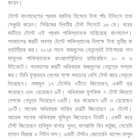
করেন।
টেস্টে
বাংলাদেশের
প্রথম
ব্যাটার
হিসেবে
টানা
পাঁচ
ইনিংসে
হাফ
সেঞ্চুরি
করেন।
সিরিজের
দ্বিতীয়
টেস্ট
সিলেটে
১৬
মে।
ঘরের
মাটিতে
টেস্টে
এই
প্রথম
পাকিস্তানকে
হারিয়েছে
বাংলাদেশ।
গতকালের
জয়টি
অবশ্য
টেস্টে
পাকিস্তানের
বিপক্ষে
টানা
তৃতীয়
বা
হ্যাটট্রিক
জয়।
২০২৪
সালে
নাজমুলের
নেতৃত্বেই
টাইগাররা
শান
মাসুদের
পাকিস্তানকে
রাওয়ালপিন্ডিতে
হারিয়েছিল
১০
ও
৬
উইকেটে।
গতকালের
জয়টি
অধিনায়ক
নাজমুলের
নেতৃত্বে
সপ্তম
জয়।
তিনি
যুগ্মভাবে
দেশের
পক্ষে
সবচেয়ে
বেশি
টেস্ট
জয়ে
নেতৃত্ব
দিয়েছেন।
নাজমুল
১৭
টেস্টের
৭টিতে
জিতেছেন
,
একটি
ড্র
করেছেন
এবং
হেরেছেন
৯টি।
অধিনায়ক
মুশফিক
৭
টেস্ট
জিততে
দেশকে
নেতৃত্ব
দিয়েছেন
৩৪টি।
ড্র
করেছেন
৯টি
ও
হেরেছেন
১৮টি।
সাবেক
অধিনায়ক
সাকিব
চারটি
জিতেছেন
১৯
টেস্টে।
আরেক
সাবেক
অধিনায়ক
মুমিনুল
জিতেছেন
তিনটি।
একটি
করে
টেস্ট
জিতেছেন
হাবিবুল
বাশার
সুমন
,
মাশরাফি
বিন
মর্তুজা
,
মেহেদি
হাসান
মিরাজ
ও
লিটন
দাস।
একটি
টেস্টও
জেতেননি
খালেদ
মাসুদ