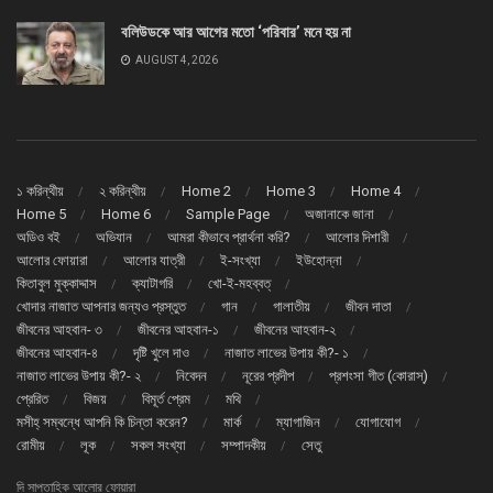
বলিউডকে আর আগের মতো ‘পরিবার’ মনে হয় না
AUGUST 4, 2026
১ করিন্থীয়
২ করিন্থীয়
Home 2
Home 3
Home 4
Home 5
Home 6
Sample Page
অজানাকে জানা
অডিও বই
অভিযান
আমরা কীভাবে প্রার্থনা করি?
আলোর দিশারী
আলোর ফোয়ারা
আলোর যাত্রী
ই-সংখ্যা
ইউহোন্না
কিতাবুল মুক্কাদ্দাস
ক্যাটাগরি
খো-ই-মহব্বত্
খোদার নাজাত আপনার জন্যও প্রস্তুত
গান
গালাতীয়
জীবন দাতা
জীবনের আহবান- ৩
জীবনের আহবান-১
জীবনের আহবান-২
জীবনের আহবান-৪
দৃষ্টি খুলে দাও
নাজাত লাভের উপায় কী?- ১
নাজাত লাভের উপায় কী?- ২
নিবেদন
নূরের প্রদীপ
প্রশংসা গীত (কোরাস্)
প্রেরিত
বিজয়
বিমূর্ত প্রেম
মথি
মসীহ্ সম্বন্ধে আপনি কি চিন্তা করেন?
মার্ক
ম্যাগাজিন
যোগাযোগ
রোমীয়
লূক
সকল সংখ্যা
সম্পাদকীয়
সেতু
দি সাপ্তাহিক আলোর ফোয়ারা