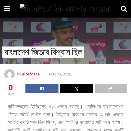
বাংলাদেশ জিতবে বিশ্বাস ছিল
by
alorfoara
May 13, 2026
0
SHARES
পাকিস্তানের
ইনিংসের
৫৩
ওভার
চলছে।
বোলিংয়ে
বাংলাদেশের
‘
স্পিড
স্টার
’
নাহিদ
রানা।
টাইগার
দীর্ঘকায়
পেসার
১০তম
ওভার
বোলিং
করছিলেন
তিন
স্লিপ
,
এক
গালি
ও
ফরোয়ার্ড
শট
লেগ
রেখে।
প্রতিটি
বলই
করছিলেন
শট
অব
লেন্থে।
ওভারের
পঞ্চম
বলটি