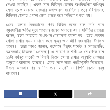
দেওয়া
হয়েছিল। একই
সঙ্গে
বিভিন্ন
জেলায়
অপরিকল্পিত
বাণিজ্য
মেলা
বন্ধে
ব্যবস্থা
নেওয়ার
কথাও
বলা
হয়েছিল।
তবে
বরিশালসহ
বিভিন্ন
জেলায়
এখনো
মেলা
চলছে
বলে
অভিযোগ
করা
হয়।
এসব
মেলায়
নিম্নমানের
পণ্য
বিক্রি
হচ্ছে
বলে
দাবি
করে
ব্যবসায়ীরা
ক্ষতির
মুখে
পড়ছেন
বলেও
জানানো
হয়। সমিতির
নেতারা
বলেন
,
ঈদুল
আজহায়
সাধারণত
বেচাকেনা
ভালো
হয়।
তাই
দোকান
খোলা
রাখার
সময়
বাড়ানো
হলে
ক্ষুদ্র
ও
মাঝারি
ব্যবসায়ীরা
উপকৃত
হবেন।
তারা
আরও
জানান
,
বর্তমানে
বিদ্যুৎ
সংকট
ও
লোডশেডিং
অনেকটাই
নিয়ন্ত্রণে
এসেছে। এ
কারণে
আগামী
১০
মে
থেকে
রাত
১১টা
পর্যন্ত
মার্কেট
ও
বিপণি
বিতান
খোলা
রাখার
অনুমতি
দেওয়ার
অনুরোধ
জানানো
হয়েছে।
একই
সঙ্গে
তারা
প্রতিশ্রুতি
দিয়েছেন
,
ঈদুল
আজহার
পর
৭
দিন
তারা
মার্কেট
ও
বিপণি
বিতান
বন্ধ
রাখবেন।