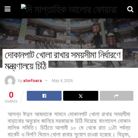
দোকানপাট খোলা রাখার সময়সীমা নির্ধারণে
মন্ত্রণালয়ে চিঠি
by
alorfoara
May 4, 2026
0
SHARES
আসন্ন
ঈদুল
আজহাকে
সামনে
দোকানপাট
খোলা
রাখার
সময়সীমা
বাড়ানোর
অনুরোধ
জানিয়ে
সরকারকে
চিঠি
দিয়েছে
বাংলাদেশ
দোকান
মালিক
সমিতি।
চিঠিতে
আগামী
১০
মে
থেকে
রাত
১১টা
পর্যন্ত
মার্কেট
ও
বিপণি
বিতান
খোলা
রাখার
সুযোগ
চাওয়া
হয়েছে।
বিদ্যুৎ
,