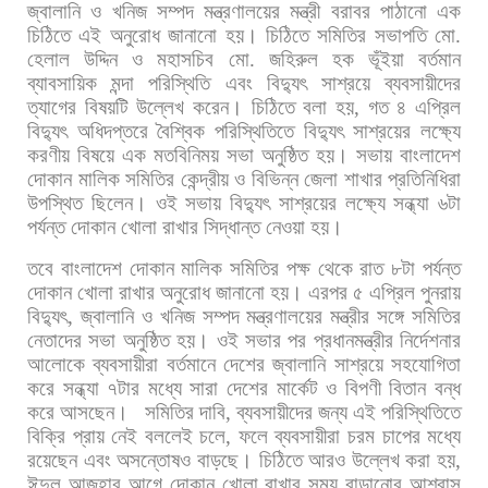
জ্বালানি
ও
খনিজ
সম্পদ
মন্ত্রণালয়ের
মন্ত্রী
বরাবর
পাঠানো
এক
চিঠিতে
এই
অনুরোধ
জানানো
হয়।
চিঠিতে
সমিতির
সভাপতি
মো
.
হেলাল
উদ্দিন
ও
মহাসচিব
মো
.
জহিরুল
হক
ভূঁইয়া
বর্তমান
ব্যাবসায়িক
মন্দা
পরিস্থিতি
এবং
বিদ্যুৎ
সাশ্রয়ে
ব্যবসায়ীদের
ত্যাগের
বিষয়টি
উল্লেখ
করেন। চিঠিতে
বলা
হয়
,
গত
৪
এপ্রিল
বিদ্যুৎ
অধিদপ্তরে
বৈশ্বিক
পরিস্থিতিতে
বিদ্যুৎ
সাশ্রয়ের
লক্ষ্যে
করণীয়
বিষয়ে
এক
মতবিনিময়
সভা
অনুষ্ঠিত
হয়।
সভায়
বাংলাদেশ
দোকান
মালিক
সমিতির
কেন্দ্রীয়
ও
বিভিন্ন
জেলা
শাখার
প্রতিনিধিরা
উপস্থিত
ছিলেন।
ওই
সভায়
বিদ্যুৎ
সাশ্রয়ের
লক্ষ্যে
সন্ধ্যা
৬টা
পর্যন্ত
দোকান
খোলা
রাখার
সিদ্ধান্ত
নেওয়া
হয়।
তবে
বাংলাদেশ
দোকান
মালিক
সমিতির
পক্ষ
থেকে
রাত
৮টা
পর্যন্ত
দোকান
খোলা
রাখার
অনুরোধ
জানানো
হয়। এরপর
৫
এপ্রিল
পুনরায়
বিদ্যুৎ
,
জ্বালানি
ও
খনিজ
সম্পদ
মন্ত্রণালয়ের
মন্ত্রীর
সঙ্গে
সমিতির
নেতাদের
সভা
অনুষ্ঠিত
হয়।
ওই
সভার
পর
প্রধানমন্ত্রীর
নির্দেশনার
আলোকে
ব্যবসায়ীরা
বর্তমানে
দেশের
জ্বালানি
সাশ্রয়ে
সহযোগিতা
করে
সন্ধ্যা
৭টার
মধ্যে
সারা
দেশের
মার্কেট
ও
বিপণী
বিতান
বন্ধ
করে
আসছেন।
সমিতির
দাবি
,
ব্যবসায়ীদের
জন্য
এই
পরিস্থিতিতে
বিক্রি
প্রায়
নেই
বললেই
চলে
,
ফলে
ব্যবসায়ীরা
চরম
চাপের
মধ্যে
রয়েছেন
এবং
অসন্তোষও
বাড়ছে। চিঠিতে
আরও
উল্লেখ
করা
হয়
,
ঈদুল
আজহার
আগে
দোকান
খোলা
রাখার
সময়
বাড়ানোর
আশ্বাস