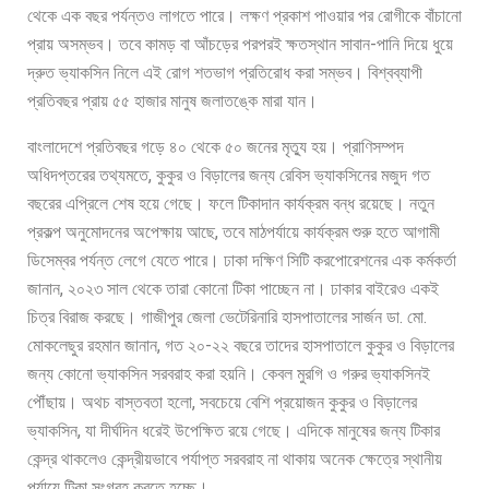
থেকে এক বছর পর্যন্তও লাগতে পারে। লক্ষণ প্রকাশ পাওয়ার পর রোগীকে বাঁচানো
প্রায় অসম্ভব। তবে কামড় বা আঁচড়ের পরপরই ক্ষতস্থান সাবান-পানি দিয়ে ধুয়ে
দ্রুত ভ্যাকসিন নিলে এই রোগ শতভাগ প্রতিরোধ করা সম্ভব। বিশ্বব্যাপী
প্রতিবছর প্রায় ৫৫ হাজার মানুষ জলাতঙ্কে মারা যান।
বাংলাদেশে প্রতিবছর গড়ে ৪০ থেকে ৫০ জনের মৃত্যু হয়। প্রাণিসম্পদ
অধিদপ্তরের তথ্যমতে, কুকুর ও বিড়ালের জন্য রেবিস ভ্যাকসিনের মজুদ গত
বছরের এপ্রিলে শেষ হয়ে গেছে। ফলে টিকাদান কার্যক্রম বন্ধ রয়েছে। নতুন
প্রকল্প অনুমোদনের অপেক্ষায় আছে, তবে মাঠপর্যায়ে কার্যক্রম শুরু হতে আগামী
ডিসেম্বর পর্যন্ত লেগে যেতে পারে। ঢাকা দক্ষিণ সিটি করপোরেশনের এক কর্মকর্তা
জানান, ২০২৩ সাল থেকে তারা কোনো টিকা পাচ্ছেন না। ঢাকার বাইরেও একই
চিত্র বিরাজ করছে। গাজীপুর জেলা ভেটেরিনারি হাসপাতালের সার্জন ডা. মো.
মোকলেছুর রহমান জানান, গত ২০-২২ বছরে তাদের হাসপাতালে কুকুর ও বিড়ালের
জন্য কোনো ভ্যাকসিন সরবরাহ করা হয়নি। কেবল মুরগি ও গরুর ভ্যাকসিনই
পৌঁছায়। অথচ বাস্তবতা হলো, সবচেয়ে বেশি প্রয়োজন কুকুর ও বিড়ালের
ভ্যাকসিন, যা দীর্ঘদিন ধরেই উপেক্ষিত রয়ে গেছে। এদিকে মানুষের জন্য টিকার
কেন্দ্র থাকলেও কেন্দ্রীয়ভাবে পর্যাপ্ত সরবরাহ না থাকায় অনেক ক্ষেত্রে স্থানীয়
পর্যায়ে টিকা সংগ্রহ করতে হচ্ছে।