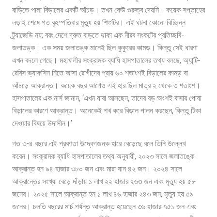
বাড়িতে পালা বিড়ালের একটি আঁচড়। তখন কেউ গুরুত্ব দেয়নি। কয়েক সপ্তাহের
লড়াই শেষে গত বৃহস্পতিবার মৃত্যু হয় শিশুটির। এই ঘটনা কোনো বিচ্ছিন্ন
ট্র্যাজেডি নয়; বরং দেশে দ্রুত বাড়তে থাকা এক নীরব সংকটের প্রতিচ্ছবি-
জলাতঙ্ক। এক সময় জলাতঙ্ক মানেই ছিল কুকুরের কামড়। কিন্তু সেই ধারণা
এখন বদলে গেছে। মহাখালীর সংক্রামক ব্যাধি হাসপাতালের তথ্য বলছে, অ্যান্টি-
রেবিস ভ্যাকসিন নিতে আসা রোগীদের প্রায় ৬০ শতাংশই বিড়ালের কামড় বা
আঁচড়ে আক্রান্ত। কয়েক বছর আগেও এই হার ছিল মাত্র ২ থেকে ৩ শতাংশ।
হাসপাতালের এক নার্স জানান, ‘এখন যারা আসছেন, তাদের বড় অংশই বাসার পোষা
বিড়ালের কারণে আক্রান্ত। অনেকেই শখ করে বিড়াল পালন করছেন, কিন্তু টিকা
দেওয়ার বিষয়ে উদাসীন।’
গত ৩-৪ বছরে এই প্রবণতা উদ্বেগজনক হারে বেড়েছে বলে তিনি উল্লেখ
করেন। সংক্রামক ব্যাধি হাসপাতালের তথ্য অনুযায়ী, ২০২৩ সালে জলাতঙ্কে
আক্রান্ত হন ৯৪ হাজার ৩৮০ জন এবং মারা যান ৪২ জন। ২০২৪ সালে
আক্রান্তের সংখ্যা বেড়ে দাঁড়ায় ১ লাখ ২২ হাজার ২৬৩ জন এবং মৃত্যু হয় ৫৮
জনের। ২০২৫ সালে আক্রান্ত হন ১ লাখ ৪৬ হাজার ২৪৩ জন, মৃত্যু হয় ৫৯
জনের। চলতি বছরের মার্চ পর্যন্ত আক্রান্ত হয়েছেন ৩৬ হাজার ৭৫১ জন এবং