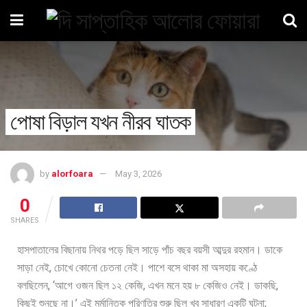
পোষা বিড়াল যখন নীরব ঘাতক
by
alorfoara
May 3, 2026
0
SHARES
হাসপাতালের বিছানায় নিথর পড়ে ছিল সাড়ে পাঁচ বছর বয়সী আব্দুর রহমান। ডাকে
সাড়া নেই, চোখে কোনো চেতনা নেই। পাশে বসে থাকা মা অসহায় কণ্ঠে
বলছিলেন, ‘আগে ওজন ছিল ১২ কেজি, এখন মনে হয় ৮ কেজিও নেই। ডাকছি,
কিছুই শুনছে না।’ এই মর্মান্তিক পরিণতির শুরু ছিল খুব সাধারণ একটি ঘটনা;