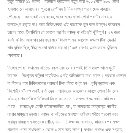
মৃত্যু হয়েছে ১৯ জনের। বর্তমানে প্রতিদিন নতুন করে ৭০০ থেকে ৮০০ রোগী
হাসপাতালে আসছেন। পুরনো রোগীসহ দৈনিক সংখ্যা প্রায় দেড় হাজারে
পৌঁছেছে। অনেকেই মনে করেন, ঘরের মধ্যে থাকা পোষা প্রাণীর মাধ্যমে
জলাতঙ্ক ছড়ায় না। তবে চিকিৎসকরা এই ধারণাকে ভুল বলে উল্লেখ করেছেন।
তাদের মতে, টিকাবিহীন যে কোনো প্রাণীর কামড় বা আঁচড়ই ঝুঁকিপূর্ণ। ২৭ বছর
বয়সী কবিতা আক্তার চার বছর ধরে বিড়াল পালন করলেও কখনও টিকা দেননি।
তার যুক্তি ছিল, ‘বিড়াল তো বাইরে যায় না।’ এই ধারণাই এখন তাকে ঝুঁকিতে
ফেলেছে।
নিজের পোষা বিড়ালের আঁচড়ে রক্ত বের হওয়ার পরই তিনি হাসপাতালে ছুটে
আসেন। মিরপুরের বাসিন্দা শাহরিয়াও একই অভিজ্ঞতার কথা বলেন। প্রথমে গুরুত্ব
না দিলেও পরে চিকিৎসকের পরামর্শে টিকা নিতে বাধ্য হন। কুড়িগ্রামের এক
কিশোরীর ঘটনাও একই বার্তা দেয়। পরিবারের অবহেলার কারণে পোষা বিড়ালের
আঁচড়ের পর দেরিতে চিকিৎসা নিতে আসে সে। ততক্ষণে অনেকটা দেরি হয়ে
গেছে। জলাতঙ্ক একটি ভাইরাসজনিত রোগ, যা সাধারণত আক্রান্ত প্রাণীর
লালার মাধ্যমে ছড়ায়। কামড় বা আঁচড়ের মাধ্যমে ভাইরাস শরীরে প্রবেশ করে
স্নায়ুর মাধ্যমে মস্তিষ্কে পৌঁছে যায়। চিকিৎসকদের ভাষ্য, কামড়ের পর লক্ষণ
প্রকাশ পেতে সাধারণত ২ থেকে ৩ মাস সময় লাগে। কখনও কখনও এক সপ্তাহ