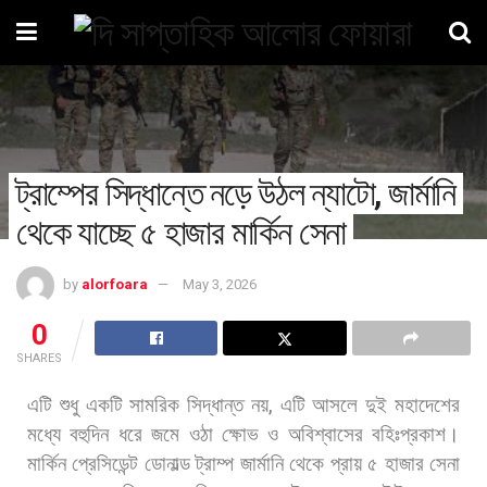
ট্রাম্পের সিদ্ধান্তে নড়ে উঠল ন্যাটো, জার্মানি
থেকে যাচ্ছে ৫ হাজার মার্কিন সেনা
by
alorfoara
May 3, 2026
0
SHARES
এটি
শুধু
একটি
সামরিক
সিদ্ধান্ত
নয়
,
এটি
আসলে
দুই
মহাদেশের
মধ্যে
বহুদিন
ধরে
জমে
ওঠা
ক্ষোভ
ও
অবিশ্বাসের
বহিঃপ্রকাশ।
মার্কিন
প্রেসিডেন্ট
ডোনাল্ড
ট্রাম্প
জার্মানি
থেকে
প্রায়
৫
হাজার
সেনা