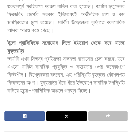
গুরুত্বপূর্ণ
প্রতিরক্ষা
প্রকল্প
বাতিল
করা
হয়েছে।
জার্মান
চ্যান্সেলর
ফ্রিডরিখ
মের্জের
সরকার
ইতিমধ্যেই
অর্থনৈতিক
চাপ
ও
কম
জনপ্রিয়তার
মুখে
রয়েছে।
মার্কিন
উত্তেজনা
বৃদ্ধিতে
ব্যবসায়িক
আস্থা
আরও
কমে
গেছে।
ইন্দো
–
প্যাসিফিকে
মনোযোগ
দিতে
ইউরোপ
থেকে
সরে
যাচ্ছে
যুক্তরাষ্ট্র
জার্মানি
এখন
নিজস্ব
প্রতিরক্ষা
সক্ষমতা
বাড়ানোর
চেষ্টা
করছে
,
তবে
এখনো
মার্কিন
সামরিক
প্রযুক্তি
ও
সহায়তার
ওপর
অনেকাংশে
নির্ভরশীল।
বিশ্লেষকরা
বলছেন
,
এই
পরিস্থিতি
বৃহত্তর
কৌশলগত
বিভাজনের
অংশ।
যুক্তরাষ্ট্র
ধীরে
ধীরে
ইউরোপে
সামরিক
উপস্থিতি
কমিয়ে
ইন্দো
–
প্যাসিফিক
অঞ্চলে
গুরুত্ব
দিচ্ছে।