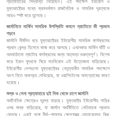
প্রত্যাহারের
সিদ্ধান্ত
নিয়েছেন।
এই
পদক্ষেপ
ইউরোপ
ও
যুক্তরাষ্ট্রের
মধ্যে
ক্রমবর্ধমান
রাজনৈতিক
ও
সামরিক
দূরত্বকে
আরও
স্পষ্ট
করে
তুলেছে।
জার্মানিতে
মার্কিন
সামরিক
উপস্থিতি
কমলে
ন্যাটোতে
কী
প্রভাব
পড়বে
জার্মানি
দীর্ঘদিন
ধরে
যুক্তরাষ্ট্রের
ইউরোপীয়
সামরিক
কার্যক্রমের
প্রধান
কেন্দ্র
হিসেবে
কাজ
করে
আসছে।
এখানকার
মার্কিন
ঘাঁটি
ও
অবকাঠামো
ন্যাটোর
কার্যক্রমের
জন্য
অত্যন্ত
গুরুত্বপূর্ণ।
বিশেষ
করে
ইরান
যুদ্ধকে
ঘিরে
মতবিরোধ
এই
উত্তেজনা
বাড়িয়েছে।
ইউরোপীয়
দেশগুলো
যুক্তরাষ্ট্রের
নেতৃত্বাধীন
সামরিক
পদক্ষেপে
অংশ
নিতে
অনাগ্রহ
দেখিয়েছে
,
যা
ওয়াশিংটনের
অসন্তোষের
কারণ
হয়েছে।
শুল্ক
ও
সেনা
প্রত্যাহারে
দুই
দিক
থেকে
চাপে
জার্মানি
অর্থনৈতিক
ক্ষেত্রেও
দ্বন্দ্ব
বাড়ছে।
যুক্তরাষ্ট্র
ইউরোপীয়
গাড়ির
ওপর
শুল্ক
বাড়িয়েছে
,
যা
জার্মান
অর্থনীতিতে
নেতিবাচক
প্রভাব
ফেলছে।
একই
সঙ্গে
দীর্ঘ
–
পাল্লার
ক্ষেপণাস্ত্র
মোতায়েনসহ
কিছু