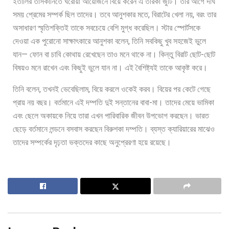
ইতালির তাসকানিতে ঘরোয়া আয়োজনে বিয়ে করেন এ তারকা জুটি। তার আগে দীর্ঘ
সময় প্রেমের সম্পর্ক ছিল তাদের। তবে আনুশকার মতে, বিরাটের খেলা নয়, বরং তার
অসাধারণ স্মৃতিশক্তিই তাকে সবচেয়ে বেশি মুগ্ধ করেছিল। স্টার স্পোর্টসকে
দেওয়া এক পুরোনো সাক্ষাৎকারে আনুশকা বলেন, তিনি সবকিছু খুব সহজেই ভুলে
যান— ফোন বা চাবি কোথায় রেখেছেন তাও মনে থাকে না। কিন্তু বিরাট ছোট-ছোট
বিষয়ও মনে রাখেন এবং কিছুই ভুলে যান না। এই বৈশিষ্ট্যই তাকে আকৃষ্ট করে।
তিনি বলেন, তখনই ভেবেছিলাম, বিয়ে করলে ওকেই করব। বিয়ের পর কেটে গেছে
প্রায় নয় বছর। বর্তমানে এই দম্পতি দুই সন্তানের বাবা-মা। তাদের মেয়ে ভামিকা
এবং ছেলে অকায়কে নিয়ে তারা এখন পারিবারিক জীবন উপভোগ করছেন। ভারত
ছেড়ে বর্তমানে লন্ডনে বসবাস করছেন বিরুশকা দম্পতি। ব্যস্ত ক্যারিয়ারের মাঝেও
তাদের সম্পর্কের দৃঢ়তা ভক্তদের কাছে অনুপ্রেরণা হয়ে রয়েছে।