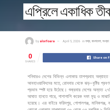
এপ্রিলে একাধিক তীব্
by
alorfoara
April 5, 2026
in
তথ্য
,
বাংলাদেশ
,
সংখ্য
0
Share on 
SHARES
শনিবারও
দেশের
বিভিন্ন
এলাকায়
তাপপ্রবাহ
অব্যাহত
আবহাওয়াবিদদের
মতে
,
রোববার
থেকে
ঝড়
–
বৃষ্টির
প্রবণ
প্রভাব
স্পষ্ট
হয়ে
উঠেছে।
শুক্রবার
দেশের
অন্তত
২৭
আঘাত
হানতে
পারে
,
পাশাপাশি
কয়েক
দফা
মৃদু
ও
মাঝার
হয়েছে।
এর
বাইরে
ফরিদপুর
,
গোপালগঞ্জ
,
মানিকগঞ্জ
,
ন
কোনো
এলাকায়
তাপমাত্রা
৩৬
থেকে
৩৭
দশমিক
৯
ডিগ্