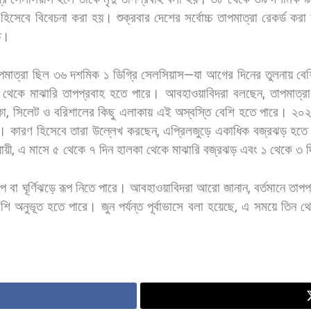
হিসেবে
বিবেচনা
করা
হয়। শুক্রবার
দেশের
সর্বোচ্চ
তাপমাত্রা
রেকর্ড
করা
ে।
পমাত্রা
ছিল
৩৬
দশমিক
১
ডিগ্রি
সেলসিয়াস
—
যা
আগের
দিনের
তুলনায়
বেশ
থেকে
মাঝারি
তাপপ্রবাহ
হতে
পারে। আবহাওয়াবিদরা
বলছেন
,
তাপমাত্রা
কা
,
সিলেট
ও
বরিশালের
কিছু
এলাকায়
এই
অস্বস্তি
বেশি
হতে
পারে। ২০
।
কারণ
হিসেবে
তারা
উল্লেখ
করছেন
,
এপ্রিলজুড়ে
একাধিক
বজ্রঝড়
হতে
ায়ী
,
এ
মাসে
৫
থেকে
৭
দিন
হালকা
থেকে
মাঝারি
বজ্রঝড়
এবং
১
থেকে
৩
দ
াপ
বা
ঘূর্ণিঝড়ে
রূপ
নিতে
পারে। আবহাওয়াবিদরা
আরো
জানান
,
বর্তমানে
তাপপ
েশি
অনুভূত
হতে
পারে। জুন
পর্যন্ত
পূর্বাভাসে
বলা
হয়েছে
,
এ
সময়ে
তিন
থ