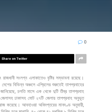
0
Share on Twitter
ং
রাজধানী
সংলগ্ন
এলাকাতেও
বৃষ্টির
সম্ভাবনা
রয়েছে।
। দেশের
বিভিন্ন
অঞ্চলে
এপ্রিলের
শুরুতেই
তাপপ্রবাহের
জানিয়েছে
,
চলতি
মাসে
এক
থেকে
দুটি
তীব্র
তাপপ্রবাহ
জেলাসহ
ঢাকাসহ
মোট
২৭টি
জেলায়
তাপপ্রবাহ
অনুভূত
রাজ
করেছে।
আবহাওয়া
অধিদপ্তরের
মানদণ্ড
অনুযায়ী
,
ডিগ্রি
হলে
মাঝারি
,
৪০
থেকে
৪১
দশমিক
৯
ডিগ্রি
হলে