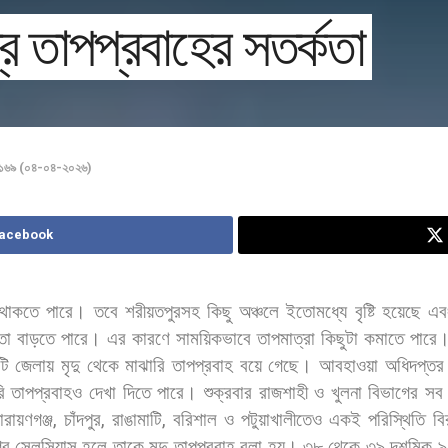
র তাপপ্রবাহের সতর্কতা
া ১৬৯ (০৪-০৪-২০২৬)
Facebook
থাকতে
পারে।
তবে
শরীয়তপুরসহ
কিছু
অঞ্চলে
ইতোমধ্যে
বৃষ্টি
হয়েছে
এব
তা
বাড়তে
পারে।
এর
কারণে
সাময়িকভাবে
তাপমাত্রা
কিছুটা
কমাতে
পারে
টি
জেলায়
মৃদু
থেকে
মাঝারি
তাপপ্রবাহ
বয়ে
গেছে।
আবহাওয়া
অধিদপ্তর
ি
তাপপ্রবাহও
দেখা
দিতে
পারে। শুক্রবার
রাজশাহী
ও
খুলনা
বিভাগের
সব
ারায়ণগঞ্জ
,
চাঁদপুর
,
রাঙামাটি
,
বরিশাল
ও
পটুয়াখালীতেও
একই
পরিস্থিতি
বি
রি
সেলসিয়াস
হলে
তাকে
মৃদু
তাপপ্রবাহ
বলা
হয়।
৩৮
থেকে
৩৯
দশমিক
৯