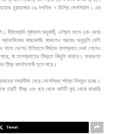
হয়েছে
চুয়াডাঙ্গায়
৩৯
দশমিক
৭
ডিগ্রি
সেলসিয়াস।
এর
ি। দীর্ঘমেয়াদি
পূর্বাভাস
অনুযায়ী
,
এপ্রিল
মাসে
এক
থেকে
স্বাভাবিকের
কাছাকাছি
থাকলেও
গরমের
অনুভূতি
বেশি
২৪
সালে
দেশের
ইতিহাসে
দীর্ঘতম
তাপপ্রবাহ
দেখা
গেলেও
পারে
,
যা
তাপপ্রবাহের
তীব্রতা
কিছুটা
কমাবে। সাধারণত
িন
তীব্র
কালবৈশাখী
হতে
পারে।
্রবাহের
সময়সীমা
বেড়ে
সেপ্টেম্বর
পর্যন্ত
বিস্তৃত
হচ্ছে।
েকে
চারটি
তীব্র
এবং
ছয়
থেকে
আটটি
মৃদু
থেকে
মাঝারি
Tweet