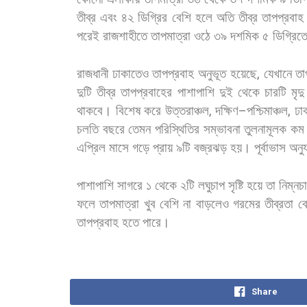
তীব্র
এবং
৪২
ডিগ্রির
বেশি
হলে
অতি
তীব্র
তাপপ্রবাহ
পরেই
রাজশাহীতে
তাপমাত্রা
ওঠে
৩৯
দশমিক
৫
ডিগ্রিত
রাজধানী
ঢাকাতেও
তাপপ্রবাহ
অনুভূত
হয়েছে
,
যেখানে
তা
দুটি
তীব্র
তাপপ্রবাহের
পাশাপাশি
দুই
থেকে
চারটি
মৃদু
থাকবে।
বিশেষ
করে
উত্তরাঞ্চল
,
দক্ষিণ
–
পশ্চিমাঞ্চল
,
ঢা
চলতি
বছরে
তেমন
পরিস্থিতির
সম্ভাবনা
তুলনামূলক
কম
এপ্রিল
মাসে
গড়ে
প্রায়
৯টি
বজ্রঝড়
হয়।
পূর্বাভাস
অনুয
পাশাপাশি
সাগরে
১
থেকে
২টি
লঘুচাপ
সৃষ্টি
হয়ে
তা
নিম্নচ
ফলে
তাপমাত্রা
খুব
বেশি
না
বাড়লেও
গরমের
তীব্রতা
ব
তাপপ্রবাহ
হতে
পারে।
Share