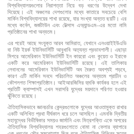
বিশ্ববিদ্যালয়গুলোর
নিরাপত্তা
নিয়ে
বড়
ধরণের
উদ্বেগ
দেখা
দিয়েছে।
এই
অঞ্চলের
দেশগুলোর
মধ্যে
কাতারে
সবচেয়ে
বেশি
মার্কিন
বিশ্ববিদ্যালয়ের
শাখা
রয়েছে
,
যার
সংখ্যা
অন্তত
ছয়টি।
এর
মধ্যে
কর্নেল
,
জর্জটাউন
এবং
টেক্সাস
এঅ্যান্ডএম
–
এর
মতো
নামি
প্রতিষ্ঠানের
শাখা
অন্যতম।
এর
পরেই
আছে
সংযুক্ত
আরব
আমিরাত
,
যেখানে
এনওয়াইইউএডি
বা
নিউ
ইয়র্ক
ইউনিভার্সিটি
আবুধাবি
অত্যন্ত
প্রভাবশালী।
এছাড়া
মিশরে
আমেরিকান
ইউনিভার্সিটি
ইন
কায়রো
এবং
কুয়েত
ও
ইরাকে
একটি
করে
আমেরিকান
ইউনিভার্সিটি
রয়েছে।
এই
তালিকায়
লেবাননের
আমেরিকান
ইউনিভার্সিটি
অব
বৈরুত
অবশ্যই
পড়বে
,
কারণ
এটি
মার্কিন
সনদে
পরিচালিত
অঞ্চলের
অন্যতম
প্রাচীন
ও
কৌশলগত
শিক্ষাপ্রতিষ্ঠান।
আইআরজিসির
হুমকি
কার্যকর
হলে
এই
প্রতিটি
ক্যাম্পাসই
এখন
সরাসরি
যুদ্ধের
ময়দানে
পরিণত
হওয়ার
ঝুঁকিতে
রয়েছে।
ঐতিহাসিকভাবে
জ্ঞানচর্চার
কেন্দ্রগুলোকে
যুদ্ধের
আওতামুক্ত
রাখার
একটি
অলিখিত
প্রথা
দীর্ঘকাল
ধরে
চলে
আসছিল।
এমনকি
দ্বিতীয়
মহাযুদ্ধের
বিভীষিকার
সময়ও
জার্মানি
এবং
মিত্রশক্তি
একে
অপরের
ঐতিহাসিক
বিশ্ববিদ্যালয়
শহরগুলোতে
বোমা
না
ফেলার
ব্যাপারে
এক
ধরণের
মৌন
সমঝোতায়
ছিল
বলে
ঐতিহাসিক
বিভিন্ন
সূত্রে