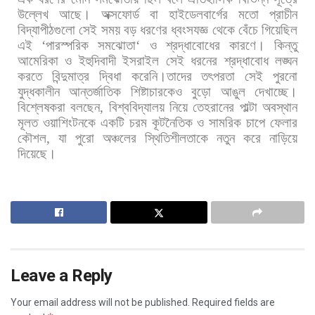
উল্লেখ
আছে।
অক্সফোর্ড
বা
হাইডেলবার্গের
মতো
প্রাচীন
বিদ্যাপীঠগুলো
সেই
সময়
বড়
ধরণের
ধ্বংসযজ্ঞ
থেকে
বেঁচে
গিয়েছিল
এই
‘
পারস্পরিক
সমঝোতা
‘
ও
শ্রদ্ধাবোধের
কারণে।
কিন্তু
আমেরিকা
ও
ইহুদিবাদী
ইসরাইল
সেই
ধরনের
শ্রদ্ধাবোধ
লঙ্ঘন
করতে
বিন্দুমাত্র
দ্বিধা
করেনি।তাদের
তৎপরতা
সেই
পুরনো
যুদ্ধকালীন
আন্তর্জাতিক
শিষ্টাচারকেও
বুড়ো
আঙুল
দেখাচ্ছে।
বিশ্লেষকরা
বলছেন
,
বিশ্ববিদ্যালয়
নিয়ে
তেহরানের
পাল্টা
অবস্থান
মূলত
ওয়াশিংটনকে
একটি
চরম
কূটনৈতিক
ও
সামরিক
চাপে
ফেলার
কৌশল
,
যা
পুরো
অঞ্চলের
স্থিতিশীলতাকে
নতুন
করে
নাড়িয়ে
দিয়েছে।
Leave a Reply
Your email address will not be published.
Required fields are