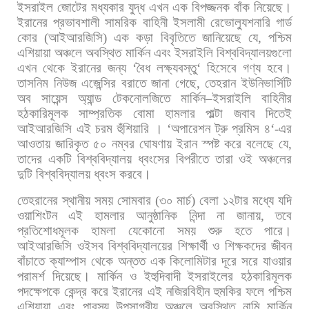
ইসরাইল
জোটের
মধ্যকার
যুদ্ধ
এখন
এক
বিপজ্জনক
বাঁক
নিয়েছে।
ইরানের
প্রভাবশালী
সামরিক
বাহিনী
ইসলামী
রেভোল্যুশনারি
গার্ড
কোর
(
আইআরজিসি
)
এক
কড়া
বিবৃতিতে
জানিয়েছে
যে
,
পশ্চিম
এশিয়ায়া
অঞ্চলে
অবস্থিত
মার্কিন
এবং
ইসরাইলি
বিশ্ববিদ্যালয়গুলো
এখন
থেকে
ইরানের
জন্য
‘
বৈধ
লক্ষ্যবস্তু
‘
হিসেবে
গণ্য
হবে।
তাসনিম
নিউজ
এজেন্সির
বরাতে
জানা
গেছে
,
তেহরান
ইউনিভার্সিটি
অব
সায়েন্স
অ্যান্ড
টেকনোলজিতে
মার্কিন
–
ইসরাইলি
বাহিনীর
হঠকারিমূলক
সাম্প্রতিক
বোমা
হামলার
পাল্টা
জবাব
দিতেই
আইআরজিসি
এই
চরম
হুঁশিয়ারি
।
‘
অপারেশন
ট্রু
প্রমিস
৪
‘-
এর
আওতায়
জারিকৃত
৫০
নম্বর
ঘোষণায়
ইরান
স্পষ্ট
করে
বলেছে
যে
,
তাদের
একটি
বিশ্ববিদ্যালয়
ধ্বংসের
বিপরীতে
তারা
ওই
অঞ্চলের
দুটি
বিশ্ববিদ্যালয়
ধ্বংস
করবে।
তেহরানের
স্থানীয়
সময়
সোমবার
(
৩০
মার্চ
)
বেলা
১২টার
মধ্যে
যদি
ওয়াশিংটন
এই
হামলার
আনুষ্ঠানিক
নিন্দা
না
জানায়
,
তবে
প্রতিশোধমূলক
হামলা
যেকোনো
সময়
শুরু
হতে
পারে।
আইআরজিসি
ওইসব
বিশ্ববিদ্যালয়ের
শিক্ষার্থী
ও
শিক্ষকদের
জীবন
বাঁচাতে
ক্যাম্পাস
থেকে
অন্তত
এক
কিলোমিটার
দূরে
সরে
যাওয়ার
পরামর্শ
দিয়েছে।
মার্কিন
ও
ইহুদিবাদী
ইসরাইলের
হঠকারিমূলক
পদক্ষেপকে
কেন্দ্র
করে
ইরানের
এই
নজিরবিহীন
হুমকির
ফলে
পশ্চিম
এশিয়ায়া
এবং
পারস্য
উপসাগরীয়
অঞ্চলে
অবস্থিত
নামি
মার্কিন