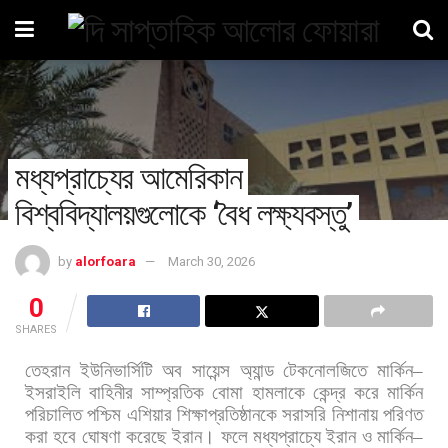
মধ্যপ্রাচ্যের আমেরিকান
বিশ্ববিদ্যালয়গুলোকে ‘বৈধ লক্ষ্যবস্তু’
by
alorfoara
March 30, 2026
0
SHARES
তেহরান
ইউনিভার্সিটি
অব
সায়েন্স
অ্যান্ড
টেকনোলজিতে
মার্কিন
–
ইসরাইলি
বাহিনীর
সাম্প্রতিক
বোমা
হামলাকে
কেন্দ্র
করে
মার্কিন
পরিচালিত
পশ্চিম
এশিয়ার
শিক্ষাপ্রতিষ্ঠানকে
সরাসরি
নিশানায়
পরিণত
করা
হবে
ঘোষণা
করেছে
ইরান।
ফলে
মধ্যপ্রাচ্যে
ইরান
ও
মার্কিন
–