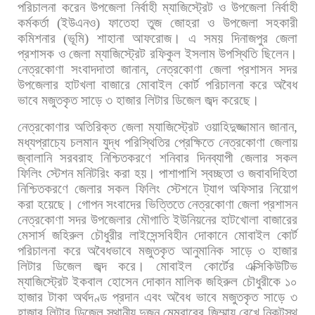
পরিচালনা
করেন
উপজেলা
নির্বাহী
ম্যাজিস্ট্রেট
ও
উপজেলা
নির্বাহী
কর্মকর্তা
(
ইউএনও
)
ফাতেহা
তুজ
জোহরা
ও
উপজেলা
সহকারী
কমিশনার
(
ভূমি
)
শাহানা
আফরোজ।
এ
সময়
দিনাজপুর
জেলা
প্রশাসক
ও
জেলা
ম্যাজিস্ট্রেট
রফিকুল
ইসলাম
উপস্থিতি
ছিলেন।
নেত্রকোণা
সংবাদদাতা
জানান
,
নেত্রকোণা
জেলা
প্রশাসন
সদর
উপজেলার
হাটখলা
বাজারে
মোবাইল
কোর্ট
পরিচালনা
করে
অবৈধ
ভাবে
মজুতকৃত
সাড়ে
৩
হাজার
লিটার
ডিজেল
জব্দ
করেছে।
নেত্রকোণার
অতিরিক্ত
জেলা
ম্যাজিস্ট্রেট
ওয়াহিদুজ্জামান
জানান
,
মধ্যপ্রাচ্যে
চলমান
যুদ্ধ
পরিস্থিতির
প্রেক্ষিতে
নেত্রকোণা
জেলায়
জ্বালানি
সরবরাহ
নিশ্চিতকরণে
শনিবার
দিনব্যাপী
জেলার
সকল
ফিলিং
স্টেশন
মনিটরিং
করা
হয়।
পাশাপাশি
স্বচ্ছতা
ও
জবাবদিহিতা
নিশ্চিতকরণে
জেলার
সকল
ফিলিং
স্টেশনে
ট্যাগ
অফিসার
নিয়োগ
করা
হয়েছে।
গোপন
সংবাদের
ভিত্তিতে
নেত্রকোণা
জেলা
প্রশাসন
নেত্রকোণা
সদর
উপজেলার
মৌগাতি
ইউনিয়নের
হাটখোলা
বাজারের
মেসার্স
জহিরুল
চৌধুরীর
লাইসেন্সবিহীন
দোকানে
মোবাইল
কোর্ট
পরিচালনা
করে
অবৈধভাবে
মজুতকৃত
আনুমানিক
সাড়ে
৩
হাজার
লিটার
ডিজেল
জব্দ
করে।
মোবাইল
কোর্টের
এক্সিকিউটিভ
ম্যাজিস্ট্রেট
ইকবাল
হোসেন
দোকান
মালিক
জহিরুল
চৌধুরীকে
১০
হাজার
টাকা
অর্থদণ্ড
প্রদান
এবং
অবৈধ
ভাবে
মজুতকৃত
সাড়ে
৩
হাজার
লিটার
ডিজেল
স্থানীয়
দুজন
মেম্বারের
জিম্মায়
রেখে
নিকটস্থ