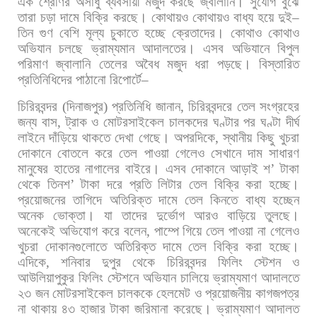
এক
শ্রেণির
অসাধু
ব্যবসায়ী
মজুদ
করছে
জ্বালানি।
সুযোগ
বুঝে
তারা
চড়া
দামে
বিক্রি
করছে।
কোথায়ও
কোথায়ও
বাধ্য
হয়ে
দুই
–
তিন
গুণ
বেশি
মূল্য
চুকাতে
হচ্ছে
ক্রেতাদের।
কোথাও
কোথাও
অভিযান
চলছে
ভ্রাম্যমান
আদালতের।
এসব
অভিযানে
বিপুল
পরিমাণ
জ্বালানি
তেলের
অবৈধ
মজুদ
ধরা
পড়ছে।
বিস্তারিত
প্রতিনিধিদের
পাঠানো
রিপোর্টে
–
চিরিরবন্দর
(
দিনাজপুর
)
প্রতিনিধি
জানান
,
চিরিরবন্দরে
তেল
সংগ্রহের
জন্য
বাস
,
ট্রাক
ও
মোটরসাইকেল
চালকদের
ঘণ্টার
পর
ঘণ্টা
দীর্ঘ
লাইনে
দাঁড়িয়ে
থাকতে
দেখা
গেছে।
অপরদিকে
,
স্থানীয়
কিছু
খুচরা
দোকানে
বোতলে
করে
তেল
পাওয়া
গেলেও
সেখানে
দাম
সাধারণ
মানুষের
হাতের
নাগালের
বাইরে।
এসব
দোকানে
আড়াই
শ
’
টাকা
থেকে
তিনশ
’
টাকা
দরে
প্রতি
লিটার
তেল
বিক্রি
করা
হচ্ছে।
প্রয়োজনের
তাগিদে
অতিরিক্ত
দামে
তেল
কিনতে
বাধ্য
হচ্ছেন
অনেক
ভোক্তা।
যা
তাদের
দুর্ভোগ
আরও
বাড়িয়ে
তুলছে।
অনেকেই
অভিযোগ
করে
বলেন
,
পাম্পে
গিয়ে
তেল
পাওয়া
না
গেলেও
খুচরা
দোকানগুলোতে
অতিরিক্ত
দামে
তেল
বিক্রি
করা
হচ্ছে।
এদিকে
,
শনিবার
দুপুর
থেকে
চিরিরবন্দর
ফিলিং
স্টেশন
ও
আউলিয়াপুকুর
ফিলিং
স্টেশনে
অভিযান
চালিয়ে
ভ্রাম্যমাণ
আদালতে
২৩
জন
মোটরসাইকেল
চালককে
হেলমেট
ও
প্রয়োজনীয়
কাগজপত্র
না
থাকায়
৪৩
হাজার
টাকা
জরিমানা
করেছে।
ভ্রাম্যমাণ
আদালত