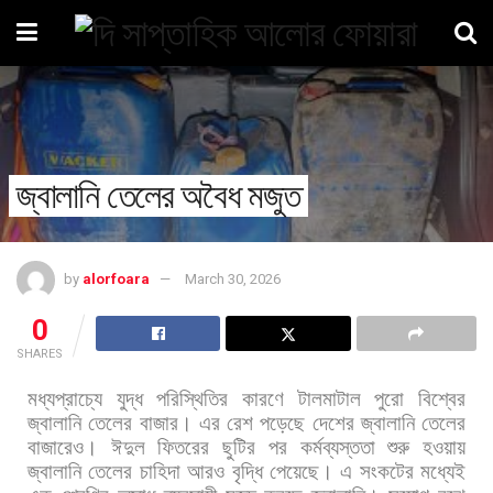
জ্বালানি তেলের অবৈধ মজুত
by
alorfoara
March 30, 2026
0
SHARES
মধ্যপ্রাচ্যে
যুদ্ধ
পরিস্থিতির
কারণে
টালমাটাল
পুরো
বিশ্বের
জ্বালানি
তেলের
বাজার।
এর
রেশ
পড়েছে
দেশের
জ্বালানি
তেলের
বাজারেও।
ঈদুল
ফিতরের
ছুটির
পর
কর্মব্যস্ততা
শুরু
হওয়ায়
জ্বালানি
তেলের
চাহিদা
আরও
বৃদ্ধি
পেয়েছে। এ
সংকটের
মধ্যেই