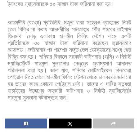
ট্যাংকের
ম্যানেজারকে
৫০
হাজার
টাকা
জরিমানা
করা
হয়।
আদমদীঘি
(
বগুড়া
)
প্রতিনিধি
:
মজুত
থাকা
সত্ত্বেও
গ্রাহকের
নিকট
তেল
বিক্রি
না
করায়
আদমদীঘির
সান্তাহার
পৌর
শহরের
বাইপাস
তিনমাথা
মোড়
এলাকায়
হা
–
মীম
ফিলিং
স্টেশন
নামে
একটি
প্রতিষ্ঠানকে
৩০
হাজার
টাকা
জরিমানা
করেছেন
ভ্রাম্যমাণ
আদালত।
জরিমানার
পর
পাম্পের
মজুত
তেল
ভোক্তাদের
মধ্যে
ফের
বিক্রি
শুরু
হয়।
শনিবার
বিকালে
সহকারী
কমিশনার
(
ভূমি
)
ও
নির্বাহী
ম্যাজিস্ট্রেট
মাহমুদা
সুলতানার
নেতৃত্বে
ভ্রাম্যমাণ
আদালত
পরিচালনা
করা
হয়।
জানা
যায়
,
শনিবার
মোটসাইকেল
চালকেরা
পেট্রোল
নিতে
গেলে
হা
–
মীম
ফিলিং
স্টেশন
থেকে
চালকদের
জানানো
হয়
তাদের
কাছে
কোনো
পেট্রোল
নেই।
তাদের
এ
দাবির
সত্যতা
যাচাইয়ের
উদ্দেশ্যে
সহকারী
কমিশনার
ও
নির্বাহী
ম্যাজিস্ট্রেট
মাহমুদা
সুলতানা
ঘটনাস্থলে
যান।