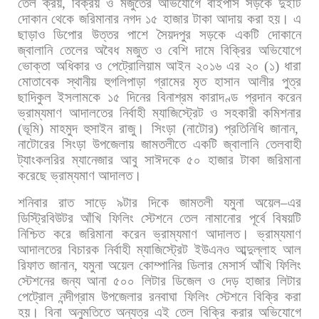
তেল
ক্রয়
,
বিক্রয়
ও
মজুতের
অভিযোগে
বাইপাস
সড়কে
দুইটি
দোকান
থেকে
জরিমানার
নগদ
১৫
হাজার
টাকা
আদায়
করা
হয়।
এ
ছাড়াও
ডিপোর
উত্তর
পাশে
সৈয়দপুর
সড়কে
একটি
দোকানে
জ্বালানি
তেলের
অবৈধ
মজুত
ও
বেশি
দামে
বিক্রির
অভিযোগে
ভোক্তা
অধিকার
ও
পেট্রোলিয়াম
আইন
২০১৬
এর
২০
(
১
)
ধারা
মোতাবেক
স্থানীয়
হুগলিপাড়া
গ্রামের
মৃত
হাসান
আলীর
পুত্র
ছাদিকুল
ইসলামকে
১৫
দিনের
বিনাশ্রম
কারাদণ্ড
প্রদান
করেন
ভ্রাম্যমাণ
আদালতের
নির্বাহী
ম্যাজিস্ট্রেট
ও
সহকারী
কমিশনার
(
ভূমি
)
মাহমুদ
হুসাইন
রাজু।
সিংড়া
(
নাটোর
)
প্রতিনিধি
জানান
,
নাটোরের
সিংড়া
উপজেলায়
জামতলীতে
একটি
জ্বালানি
তেলবাহী
ট্যাংকলরির
ম্যানেজার
আবু
সাঈদকে
৫০
হাজার
টাকা
জরিমানা
করেছে
ভ্রাম্যমাণ
আদালত।
শনিবার
রাত
সাড়ে
৯টার
দিকে
জামতলী
যমুনা
অয়েল
–
এর
ডিস্ট্রিবিউটর
আঁখি
ফিলিং
স্টেশনে
তেল
নামানোর
পূর্বে
বিষয়টি
নিশ্চিত
করে
জরিমানা
করেন
ভ্রাম্যমাণ
আদালত।
ভ্রাম্যমাণ
আদালতের
বিচারক
নির্বাহী
ম্যাজিস্ট্রেট
ইউএনও
আব্দুল্লাহ
আল
রিফাত
জানান
,
যমুনা
অয়েল
কোম্পানির
ডিলার
মেসার্স
আঁখি
ফিলিং
স্টেশনের
জন্য
আনা
৫০০
লিটার
ডিজেল
ও
দেড়
হাজার
লিটার
পেট্রোল
নন্দীগ্রাম
উপজেলার
রনবাঘা
ফিলিং
স্টেশনে
বিক্রি
করা
হয়।
বিনা
অনুমতিতে
অন্যত্র
এই
তেল
বিক্রি
করার
অভিযোগে