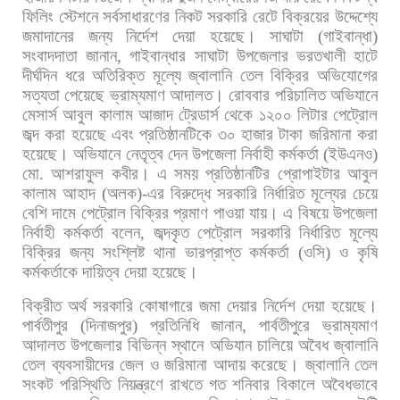
ফিলিং
স্টেশনে
সর্বসাধারণের
নিকট
সরকারি
রেটে
বিক্রয়ের
উদ্দেশ্যে
জমাদানের
জন্য
নির্দেশ
দেয়া
হয়েছে। সাঘাটা
(
গাইবান্ধা
)
সংবাদদাতা
জানান
,
গাইবান্ধার
সাঘাটা
উপজেলার
ভরতখালী
হাটে
দীর্ঘদিন
ধরে
অতিরিক্ত
মূল্যে
জ্বালানি
তেল
বিক্রির
অভিযোগের
সত্যতা
পেয়েছে
ভ্রাম্যমাণ
আদালত।
রোববার
পরিচালিত
অভিযানে
মেসার্স
আবুল
কালাম
আজাদ
ট্রেডার্স
থেকে
১২০০
লিটার
পেট্রোল
জব্দ
করা
হয়েছে
এবং
প্রতিষ্ঠানটিকে
৩০
হাজার
টাকা
জরিমানা
করা
হয়েছে।
অভিযানে
নেতৃত্ব
দেন
উপজেলা
নির্বাহী
কর্মকর্তা
(
ইউএনও
)
মো
.
আশরাফুল
কবীর।
এ
সময়
প্রতিষ্ঠানটির
প্রোপাইটার
আবুল
কালাম
আহাদ
(
অলক
)-
এর
বিরুদ্ধে
সরকারি
নির্ধারিত
মূল্যের
চেয়ে
বেশি
দামে
পেট্রোল
বিক্রির
প্রমাণ
পাওয়া
যায়।
এ
বিষয়ে
উপজেলা
নির্বাহী
কর্মকর্তা
বলেন
,
জব্দকৃত
পেট্রোল
সরকারি
নির্ধারিত
মূল্যে
বিক্রির
জন্য
সংশ্লিষ্ট
থানা
ভারপ্রাপ্ত
কর্মকর্তা
(
ওসি
)
ও
কৃষি
কর্মকর্তাকে
দায়িত্ব
দেয়া
হয়েছে।
বিক্রীত
অর্থ
সরকারি
কোষাগারে
জমা
দেয়ার
নির্দেশ
দেয়া
হয়েছে।
পার্বতীপুর
(
দিনাজপুর
)
প্রতিনিধি
জানান
,
পার্বতীপুরে
ভ্রাম্যমাণ
আদালত
উপজেলার
বিভিন্ন
স্থানে
অভিযান
চালিয়ে
অবৈধ
জ্বালানি
তেল
ব্যবসায়ীদের
জেল
ও
জরিমানা
আদায়
করেছে।
জ্বালানি
তেল
সংকট
পরিস্থিতি
নিয়ন্ত্রণে
রাখতে
গত
শনিবার
বিকালে
অবৈধভাবে