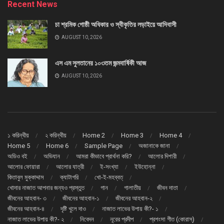
Recent News
চা শ্রমিক গোষ্ঠী অধিকার ও স্বীকৃতির লড়াইয়ে আদিবাসী
AUGUST 10, 2026
এস এম সুলতানের ১০৩তম জন্মবার্ষিকী আজ
AUGUST 10, 2026
১ করিন্থীয়
২ করিন্থীয়
Home 2
Home 3
Home 4
Home 5
Home 6
Sample Page
অজানাকে জানা
অডিও বই
অভিযান
আমরা কীভাবে প্রার্থনা করি?
আলোর দিশারী
আলোর ফোয়ারা
আলোর যাত্রী
ই-সংখ্যা
ইউহোন্না
কিতাবুল মুক্কাদ্দাস
ক্যাটাগরি
খো-ই-মহব্বত্
খোদার নাজাত আপনার জন্যও প্রস্তুত
গান
গালাতীয়
জীবন দাতা
জীবনের আহবান- ৩
জীবনের আহবান-১
জীবনের আহবান-২
জীবনের আহবান-৪
দৃষ্টি খুলে দাও
নাজাত লাভের উপায় কী?- ১
নাজাত লাভের উপায় কী?- ২
নিবেদন
নূরের প্রদীপ
প্রশংসা গীত (কোরাস্)