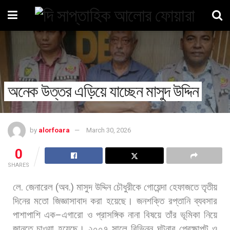
অনেক উত্তর এড়িয়ে যাচ্ছেন মাসুদ উদ্দিন
by
alorfoara
March 30, 2026
0
SHARES
লে
.
জেনারেল
(
অব
.)
মাসুদ
উদ্দিন
চৌধুরীকে
গোয়েন্দা
হেফাজতে
তৃতীয়
দিনের
মতো
জিজ্ঞাসাবাদ
করা
হয়েছে।
জনশক্তি
রপ্তানি
ব্যবসার
পাশাপাশি
এক
–
এগারো
ও
প্রাসঙ্গিক
নানা
বিষয়ে
তাঁর
ভূমিকা
নিয়ে
জানতে
চাওয়া
হয়েছে।
২০০৭
সালে
বিভিন্ন
ঘটনার
প্রেক্ষাপট
ও