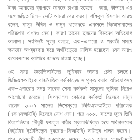
টাকা
আদায়ের
ব্যাপারে
জানতে
চাওয়া
হয়েছে।
কারা
,
কীভাবে
এর
সঙ্গে
জড়িত
ছিল
–
সেটি
আমরা
বের
করব। শফিকুল
ইসলাম
আরও
বলেন
,
মাসুদ
উদ্দিন
ও
মামুন
খালেদকে
একসঙ্গে
জিজ্ঞাসাবাদের
পরিকল্পনা
এখনও
নেই।
কারণ
তাদের
দুজনের
বিরুদ্ধে
অভিযোগ
আলাদা।
সংশ্লিষ্ট
সূত্র
বলছে
,
এক
–
এগারো
ও
পরবর্তী
সময়ে
ক্ষমতার
অপব্যবহার
করে
অর্থবিত্তের
মালিক
হয়েছেন
এমন
আরও
কয়েকজনের
ব্যাপারে
জানতে
চাওয়া
হচ্ছে।
ওই
সময়
উচ্চাভিলাষীদের
ভূমিকার
জানার
চেষ্টা
চলছে।
ডিজিএফআইকে
রাজনৈতিক
কর্মকাণ্ডে
সম্পৃক্ত
করার
অভিযোগসহ
এক
–
এগারোর
সময়
সাবেক
সেনা
কর্মকর্তা
মামুনের
ভূমিকা
নিয়েও
আলোচনা
রয়েছে।
সিগন্যালস
কোরের
কর্মকর্তা
হিসেবে
মামুন
খালেদ
২০০৭
সালের
ডিসেম্বরে
ডিজিএফআইতে
পরিচালক
(
এফএসআইবি
)
হিসেবে
যোগ
দেন।
পরে
২০০৮
সালের
জুনে
তিনি
ব্রিগেডিয়ার
চৌধুরী
ফজলুল
বারীর
স্থলাভিষিক্ত
হয়ে
পরিচালকের
(
কাউন্টার
ইন্টেলিজেন্স
ব্যুরোর
–
সিআইবি
)
দায়িত্ব
পালন
করেন।
পরে
আওয়ামী
লীগ
সরকারের
সময়ে
২০১১
সালে
লেফটেন্যান্ট