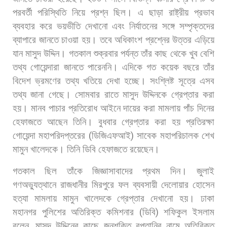
পরবর্তী
পরিস্থিতি
নিয়ে
প্রশ্ন
ছিল। এ
ছাড়া
রাষ্ট্রীয়
প্রভাব
ব্যবহার
করে
ভয়ভীতি
দেখানো
এবং
নির্যাতনের
সঙ্গে
সম্পৃক্তদের
ব্যাপারে
জানতে
চাওয়া
হয়।
তবে
অধিকাংশ
প্রশ্নের
উত্তর
এড়িয়ে
যান
মাসুদ
উদ্দিন।
গতকাল
শুক্রবার
পর্যন্ত
তাঁর
কাছ
থেকে
খুব
বেশি
তথ্য
গোয়েন্দারা
জানতে
পারেননি।
এদিকে
গত
কয়েক
বছরে
তাঁর
বিদেশ
ভ্রমণের
তথ্য
খতিয়ে
দেখা
হচ্ছে।
সংশ্লিষ্ট
সূত্রে
এসব
তথ্য
জানা
গেছে।
সোমবার
রাতে
মাসুদ
উদ্দিনকে
গ্রেপ্তার
করা
হয়।
মানব
পাচার
প্রতিরোধ
আইনে
দায়ের
করা
মামলায়
পাঁচ
দিনের
হেফাজতে
আছেন
তিনি।
বুধবার
গ্রেপ্তার
করা
হয়
প্রতিরক্ষা
গোয়েন্দা
মহাপরিদপ্তরের
(
ডিজিএফআই
)
সাবেক
মহাপরিচালক
শেখ
মামুন
খালেদকে।
তিনি
ডিবি
হেফাজতে
রয়েছেন।
গতকাল
ছিল
তাঁকে
জিজ্ঞাসাবাদের
প্রথম
দিন।
জুলাই
গণঅভ্যুত্থানে
রাজধানীর
মিরপুরে
ফল
ব্যবসায়ী
দেলোয়ার
হোসেন
হত্যা
মামলায়
মামুন
খালেদকে
গ্রেপ্তার
দেখানো
হয়। ঢাকা
মহানগর
পুলিশের
অতিরিক্ত
কমিশনার
(
ডিবি
)
শফিকুল
ইসলাম
বলেন
,
মাসুদ
উদ্দিনের
কাছে
জনশক্তি
রপ্তানির
নামে
অতিরিক্ত