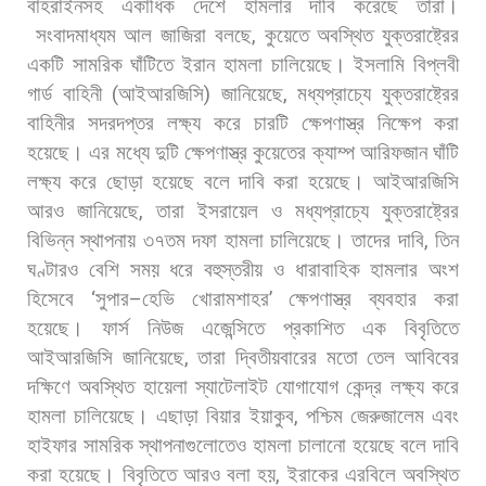
বাহরাইনসহ
একাধিক
দেশে
হামলার
দাবি
করেছে
তারা।
সংবাদমাধ্যম
আল
জাজিরা
বলছে
,
কুয়েতে
অবস্থিত
যুক্তরাষ্ট্রের
একটি
সামরিক
ঘাঁটিতে
ইরান
হামলা
চালিয়েছে।
ইসলামি
বিপ্লবী
গার্ড
বাহিনী
(
আইআরজিসি
)
জানিয়েছে
,
মধ্যপ্রাচ্যে
যুক্তরাষ্ট্রের
বাহিনীর
সদরদপ্তর
লক্ষ্য
করে
চারটি
ক্ষেপণাস্ত্র
নিক্ষেপ
করা
হয়েছে।
এর
মধ্যে
দুটি
ক্ষেপণাস্ত্র
কুয়েতের
ক্যাম্প
আরিফজান
ঘাঁটি
লক্ষ্য
করে
ছোড়া
হয়েছে
বলে
দাবি
করা
হয়েছে। আইআরজিসি
আরও
জানিয়েছে
,
তারা
ইসরায়েল
ও
মধ্যপ্রাচ্যে
যুক্তরাষ্ট্রের
বিভিন্ন
স্থাপনায়
৩৭তম
দফা
হামলা
চালিয়েছে।
তাদের
দাবি
,
তিন
ঘণ্টারও
বেশি
সময়
ধরে
বহুস্তরীয়
ও
ধারাবাহিক
হামলার
অংশ
হিসেবে
‘
সুপার
–
হেভি
খোরামশাহর
’
ক্ষেপণাস্ত্র
ব্যবহার
করা
হয়েছে। ফার্স
নিউজ
এজেন্সিতে
প্রকাশিত
এক
বিবৃতিতে
আইআরজিসি
জানিয়েছে
,
তারা
দ্বিতীয়বারের
মতো
তেল
আবিবের
দক্ষিণে
অবস্থিত
হায়েলা
স্যাটেলাইট
যোগাযোগ
কেন্দ্র
লক্ষ্য
করে
হামলা
চালিয়েছে।
এছাড়া
বিয়ার
ইয়াকুব
,
পশ্চিম
জেরুজালেম
এবং
হাইফার
সামরিক
স্থাপনাগুলোতেও
হামলা
চালানো
হয়েছে
বলে
দাবি
করা
হয়েছে। বিবৃতিতে
আরও
বলা
হয়
,
ইরাকের
এরবিলে
অবস্থিত