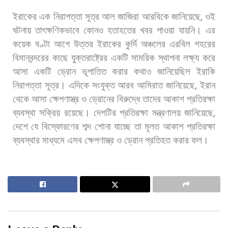
ইরাকের
এক
নিরাপত্তা
সূত্র
আল
জাজিরা
আরবিকে
জানিয়েছে
,
ওই
ঘটনায়
তাৎক্ষণিকভাবে
কোনও
হতাহতের
খবর
পাওয়া
যায়নি। এর
কয়েক
ঘণ্টা
আগে
উত্তর
ইরাকের
কুর্দি
অঞ্চলের
এরবিল
শহরের
বিমানবন্দরের
কাছে
যুক্তরাষ্ট্রের
একটি
সামরিক
স্থাপনা
লক্ষ্য
করে
আসা
একটি
ড্রোন
ভূপাতিত
করার
কথাও
জানিয়েছিল
ইরাকি
নিরাপত্তা
সূত্র। এদিকে
সংযুক্ত
আরব
আমিরাত
জানিয়েছে
,
ইরান
থেকে
আসা
ক্ষেপণাস্ত্র
ও
ড্রোনের
বিরুদ্ধে
তাদের
আকাশ
প্রতিরক্ষা
ব্যবস্থা
সক্রিয়
রয়েছে।
দেশটির
প্রতিরক্ষা
মন্ত্রণালয়
জানিয়েছে
,
দেশে
যে
বিস্ফোরণের
শব্দ
শোনা
যাচ্ছে
তা
মূলত
আকাশ
প্রতিরক্ষা
ব্যবস্থার
মাধ্যমে
এসব
ক্ষেপণাস্ত্র
ও
ড্রোন
প্রতিহত
করার
ফল।