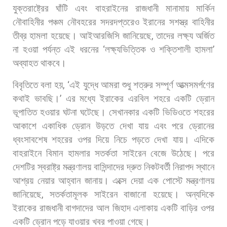
যুক্তরাষ্ট্রের
ঘাঁটি
এবং
বাহরাইনের
রাজধানী
মানামায়
মার্কিন
নৌবাহিনীর
পঞ্চম
নৌবহরের
সদরদপ্তরেও
ইরানের
সশস্ত্র
বাহিনীর
তীব্র
হামলা
হয়েছে। আইআরজিসি
জানিয়েছে
,
তাদের
লক্ষ্য
অর্জিত
না
হওয়া
পর্যন্ত
এই
ধরনের
‘
লক্ষ্যভিত্তিক
ও
শক্তিশালী
হামলা
’
অব্যাহত
থাকবে।
বিবৃতিতে
বলা
হয়
, ‘
এই
যুদ্ধে
আমরা
শুধু
শত্রুর
সম্পূর্ণ
আত্মসমর্পণের
কথাই
ভাবছি।
’
এর
মধ্যে
ইরাকের
এরবিল
শহরে
একটি
ড্রোন
ভূপাতিত
হওয়ার
ঘটনা
ঘটেছে।
সেখানকার
একটি
ভিডিওতে
শহরের
আকাশে
একাধিক
ড্রোন
উড়তে
দেখা
যায়
এবং
পরে
ড্রোনের
ধ্বংসাবশেষ
শহরের
ওপর
দিয়ে
নিচে
পড়তে
দেখা
যায়। এদিকে
বাহরাইনে
বিমান
হামলার
সতর্কতা
সাইরেন
বেজে
উঠেছে।
পরে
দেশটির
স্বরাষ্ট্র
মন্ত্রণালয়
বাসিন্দাদের
দ্রুত
নিকটবর্তী
নিরাপদ
স্থানে
আশ্রয়
নেয়ার
আহ্বান
জানায়।
এক্সে
দেয়া
এক
পোস্টে
মন্ত্রণালয়
জানিয়েছে
,
সতর্কতামূলক
সাইরেন
বাজানো
হয়েছে। অন্যদিকে
ইরাকের
রাজধানী
বাগদাদের
আল
জিহাদ
এলাকায়
একটি
বাড়ির
ওপর
একটি
ড্রোন
পড়ে
যাওয়ার
খবর
পাওয়া
গেছে।