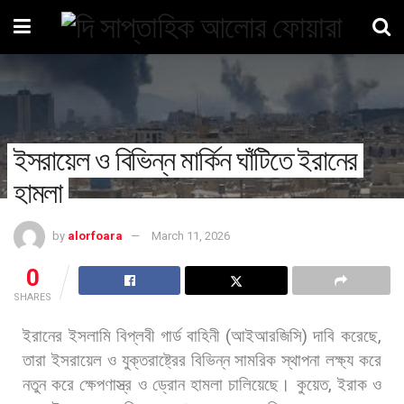
ইসরায়েল ও বিভিন্ন মার্কিন ঘাঁটিতে ইরানের
হামলা
by
alorfoara
March 11, 2026
0
SHARES
ইরানের
ইসলামি
বিপ্লবী
গার্ড
বাহিনী
(
আইআরজিসি
)
দাবি
করেছে
,
তারা
ইসরায়েল
ও
যুক্তরাষ্ট্রের
বিভিন্ন
সামরিক
স্থাপনা
লক্ষ্য
করে
নতুন
করে
ক্ষেপণাস্ত্র
ও
ড্রোন
হামলা
চালিয়েছে।
কুয়েত
,
ইরাক
ও