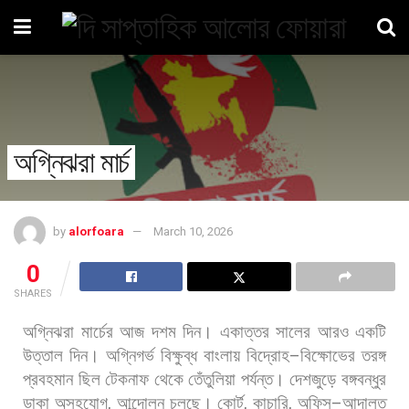
অগ্নিঝরা মার্চ
by
alorfoara
March 10, 2026
0
SHARES
অগ্নিঝরা
মার্চের
আজ
দশম
দিন।
একাত্তর
সালের
আরও
একটি
উত্তাল
দিন।
অগ্নিগর্ভ
বিক্ষুব্ধ
বাংলায়
বিদ্রোহ
–
বিক্ষোভের
তরঙ্গ
প্রবহমান
ছিল
টেকনাফ
থেকে
তেঁতুলিয়া
পর্যন্ত।
দেশজুড়ে
বঙ্গবন্ধুর
ডাকা
অসহযোগ
,
আন্দোলন
চলছে।
কোর্ট
,
কাচারি
,
অফিস
–
আদালত