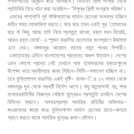
গণসংগীতের
অনুষ্ঠান
করে
আসছিল।
বিভিন্ন
শিল্পী
সংস্থা
থেকে
প্রতিনিধি
নিয়ে
গঠন
করা
হয়েছিল
– ‘
বিক্ষুব্ধ
শিল্পী
সংগ্রাম
পরিষদ
’
।
এসবের
পাশাপাশি
পূর্ব
পাকিস্তানের
দামাল
ছেলেরা
সংঘবদ্ধ
হচ্ছিল
কঠিন
সময়
মোকাবিলা
করতে।
ঘরে
ঘরে
তখন
একই
সুর
‘
তোমাদের
ঘরে
যা
কিছু
আছে
তাই
নিয়ে
প্রস্তুত
থাকো
,
রক্ত
যখন
দিয়েছি
,
আরও
রক্ত
দেবো
’-
এ
স্পন্দন
বাঙালির
ছেলেদের
মনেপ্রাণে
উদ্দামতা
এনে
দেয়।
বঙ্গবন্ধুর
আহ্বান
তাদের
নতুন
পথের
দিশারী।
একাত্তরের
এদিনে
বাংলাদেশের
প্রত্যন্ত
অঞ্চল
উত্তাল।
দেশের
এমন
কোনো
প্রান্ত
নেই
যেখানে
পাক
হানাদারদের
রক্তচক্ষুকে
উপেক্ষা
করে
স্বাধীনতার
জন্য
মিছিল
–
মিটিং
–
সমাবেশ
হচ্ছিল
না।
তবে
মুক্তিপাগল
বাঙালির
একই
দৃষ্টি
–
ধানম
–
ির
৩২
নম্বর
থেকে
বঙ্গবন্ধুর
মুখ
থেকে
পরবর্তী
নির্দেশ
আসে।
শুধু
আন্দোলনই
নয়
,
পাক
হানাদারবাহিনীর
বিরুদ্ধে
গেরিলা
যুদ্ধেরও
প্রস্তুতি
চলছিল
দেশের
বিভিন্ন
স্থানে।
অবসরপ্রাপ্ত
সামরিক
বাহিনীর
অফিসার
–
জওয়ানদের
জড়ো
করে
মুক্তিপাগল
দামাল
ছেলেরা
হাতে
–
কলমে
গ্রহণ
করতে
থাকে
সামরিক
যুদ্ধের
কলা
–
কৌশল।