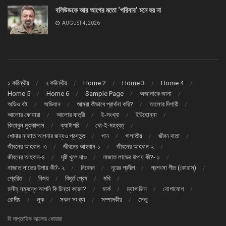
বলিউডকে আর আগের মতো ‘পরিবার’ মনে হয় না
AUGUST 4, 2026
১ করিন্থীয়
২ করিন্থীয়
Home 2
Home 3
Home 4
Home 5
Home 6
Sample Page
অজানাকে জানা
অডিও বই
অভিযান
আমরা কীভাবে প্রার্থনা করি?
আলোর দিশারী
আলোর ফোয়ারা
আলোর যাত্রী
ই-সংখ্যা
ইউহোন্না
কিতাবুল মুক্কাদ্দাস
ক্যাটাগরি
খো-ই-মহব্বত্
খোদার নাজাত আপনার জন্যও প্রস্তুত
গান
গালাতীয়
জীবন দাতা
জীবনের আহবান- ৩
জীবনের আহবান-১
জীবনের আহবান-২
জীবনের আহবান-৪
দৃষ্টি খুলে দাও
নাজাত লাভের উপায় কী?- ১
নাজাত লাভের উপায় কী?- ২
নিবেদন
নূরের প্রদীপ
প্রশংসা গীত (কোরাস্)
প্রেরিত
বিজয়
বিমূর্ত প্রেম
মথি
মসীহ্ সম্বন্ধে আপনি কি চিন্তা করেন?
মার্ক
ম্যাগাজিন
যোগাযোগ
রোমীয়
লূক
সকল সংখ্যা
সম্পাদকীয়
সেতু
দি সাপ্তাহিক আলোর ফোয়ারা