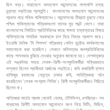
ছিল
বন্ধ।
সারাদেশে
অসহযোগ
আন্দোলনের
পাশাপাশি
চলছে
চূড়ান্ত
লড়াইয়ের
প্রস্তুতি।
বাংলাদেশের
অসহযোগ
আন্দোলনের
প্রভাব
পড়ে
পশ্চিম
পাকিস্তানেও।
আন্দোলনের
তীব্রতা
বুঝতে
পেরে
পশ্চিম
পাকিস্তানের
পত্রিকাগুলো
তাদের
সুর
পাল্টে
ফেলে।
তারা
বাংলাদেশের
নির্বাচিত
প্রতিনিধিদের
কাছে
ক্ষমতা
হস্তান্তরের
বিষয়ে
পাকিস্তানের
সামরিক
সরকারকে
চাপ
দিয়ে
নিবন্ধ
প্রকাশ
করে।
ইংরেজি
দৈনিক
‘
দি
পিপলস
’
পত্রিকায়
সেদিন
ভুট্টোর
কার্যকলাপের
সমালোচনা
করা
হয়েছিল।
সেখানে
অতিসত্বর
জনপ্রতিনিধিদের
কাছে
শাসনভার
বুঝিয়ে
দেওয়ার
অনুরোধ
জানানো
হয়।
দেশমাতৃকার
এই
সঙ্কটময়
সময়ে
লেখক
–
শিল্পী
–
সংস্কৃতিকর্মীরা
সক্রিয়ভাবে
সম্পৃক্ত
ছিলেন
স্বাধীনতা
অর্জনের
লড়াইয়ে।
কবি
কথাশিল্পী
হাসান
হাফিজুর
রহমানের
নেতৃত্বে
ঢাকায়
কবি
,
সাহিত্যিকরা
গঠন
করেছিলেন
‘
লেখক
সংগ্রাম
শিবির
’
।
শিল্পী
সংস্কৃতিকর্মীরাও
পিছিয়ে
ছিলেন
না।
অগ্নিঝরা
মার্চের
প্রথম
থেকেই
বেতার
,
টেলিভিশন
,
চলচ্চিত্র
–
সব
মাধ্যমের
শিল্পীই
অসহযোগ
আন্দোলনে
অংশ
নিয়ে
মিটিং
,
মিছিল
,