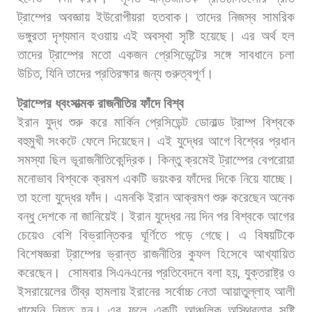
ট্রাম্পের
অবজ্ঞায়
ইউরোপীয়রা
হতবাক।
তাদের
নিজস্ব
সামরিক
ভঙ্গুরতা
দৃশ্যমান
হওয়ায়
এই
অবস্থা
সৃষ্টি
হয়েছে।
এর
অর্থ
হল
তাদের
ট্রাম্পের
মতো
একজন
প্রেসিডেন্টের
সঙ্গে
সাবধানে
চলা
উচিত
,
যিনি
তাদের
প্রতিরক্ষার
জন্য
গুরুত্বপূর্ণ।
ট্রাম্পের
ধ্বংসাত্মক
রাজনীতির
ফাঁদে
বিশ্ব
ইরান
যুদ্ধ
শুরু
করে
মার্কিন
প্রেসিডেন্ট
ডোনাল্ড
ট্রাম্প
বিশ্বকে
বহুমুখী
সংকটে
ফেলে
দিয়েছেন।
এই
যুদ্ধের
আগে
বিশ্বের
প্রধান
সমস্যা
ছিল
ভূরাজনীতিকেন্দ্রিক।
কিন্তু
ক্রমেই
ট্রাম্পের
বেপরোয়া
মনোভাব
বিশ্বকে
ক্রমশ
একটি
ভয়ংকর
ফাঁদের
দিকে
নিয়ে
যাচ্ছে।
তা
হলো
যুদ্ধের
ফাঁদ।
এমনকি
ইরান
আক্রমণ
শুরু
করেছেন
অনেক
বন্ধু
দেশকে
না
জানিয়েই।
ইরান
যুদ্ধের
নয়
দিন
পর
বিশ্বকে
আগের
চেয়েও
বেশি
বিভ্রান্তিকর
ঘূর্ণিতে
পড়ে
গেছে।
এ
বিষয়টিকে
বিশেষজ্ঞরা
ট্রাম্পের
ভ্রান্ত
রাজনীতির
কুফল
হিসেবে
আখ্যায়িত
করেছেন।
সোমবার
সিএনএনের
প্রতিবেদনে
বলা
হয়
,
যুক্তরাষ্ট্র
ও
ইসরায়েলের
তীব্র
হামলায়
ইরানের
সর্বোচ্চ
নেতা
আয়াতুল্লাহ
আলী
খামেনি
নিহত
হন।
এর
ফলে
একটি
আঞ্চলিক
অস্থিরতার
সৃষ্টি