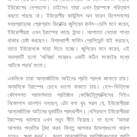
ইউরোপের
দেশগুলো।
চাইলেও
তারা
এখন
ট্রাম্পকে
পরিত্যাগ
করতে
পারছে
না। ইউরোপীয়
কাউন্সিল
অন
ফরেন
রিলেশনসের
মধ্যপ্রাচ্যের
প্রোগ্রাম
ডিরেক্টর
জুলিয়েন
বার্নস
–
ডেসি
মনে
করেন
,
ইউরোপীয়রা
এখন
ট্রাম্পের
কাছে
ঠান্ডা।
আপাতত
নেতারা
শান্ত
থাকার
চেষ্টা
করছেন।
বিশ্বব্যাপী
মার্কিন
প্রেসিডেন্ট
যাই
করছেন
,
তাতে
ইউরোপকে
সাড়া
দিতে
হচ্ছে। জুলিয়েন
মনে
করেন
,
এই
অবস্থাটি
হলো
‘
অনিচ্ছা
সত্ত্বেও
একটি
কঠিন
সংকটের
মধ্যে
আটকে
পড়ার
’
মতো।
একদিকে
তারা
আন্তর্জাতিক
আইনের
প্রতি
শ্রদ্ধা
জানাতে
চায়।
অন্যদিকে
ট্রাম্পের
চোখে
ভালো
থাকতে
চায়।
হেগ
–
ভিত্তিক
কৌশলগত
পরামর্শদাতা
প্রতিষ্ঠান
কোজিটোপ্র্যাক্সিসের
সিইও
নিকোলাস
ডানগান
বলছেন
,
এটা
বলা
খুব
সরল
যে
,
ইউরোপীয়রা
আন্তর্জাতিক
আইনের
দ্ব্যর্থহীন
শ্রদ্ধাশীল।
বেশিরভাগ
ইউরোপীয়রা
ট্রাম্পের
ব্যাপারে
এখন
নতুন
নীতি
নিয়েছে।
তা
হলো
‘
আমরা
আপনার
পদ্ধতির
নিন্দা
করব
কিন্তু
আপনার
উদ্দেশ্যগুলো
খারাপ
হলেও
ক্ষমা
করব
’
।
মূলত
আন্তর্জাতিক
প্রতিষ্ঠানগুলোর
প্রতি