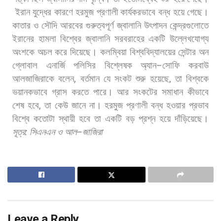
ইরান
যুদ্ধের
কারণে
হরমুজ
প্রণালী
কার্যকরভাবে
বন্ধ
হয়ে
গেছে।
কাতার
ও
সৌদি
আরবের
গুরুত্বপূর্ণ
জ্বালানি
উৎপাদন
কেন্দ্রগুলোতে
ইরানের
হামলা
বিশ্বের
জ্বালানি
সরবরাহের
একটি
উল্লেখযোগ্য
অংশকে
অচল
করে
দিয়েছে। কলম্বিয়া
বিশ্ববিদ্যালয়ের
সেন্টার
অন
গ্লোবাল
এনার্জি
পলিসির
বিশ্লেষক
অ্যান
–
সোফি
করবাউ
আলজাজিরাকে
বলেন
,
বর্তমান
যে
সংকট
শুরু
হয়েছে
,
তা
বিশ্বকে
ভয়ানকভাবে
গ্রাস
করতে
পারে।
আর
সংকটের
সমাধান
কীভাবে
শেষ
হবে
,
তা
কেউ
জানে
না।
হরমুজ
প্রণালী
বন্ধ
হওয়ার
প্রভাব
বিশ্বে
কতোটা
স্থায়ী
হবে
তা
একটি
বড়
প্রশ্ন
হয়ে
দাঁড়িয়েছে।
সূত্র
:
সিএনএন
ও
আল
–
জাজিরা
Leave a Reply