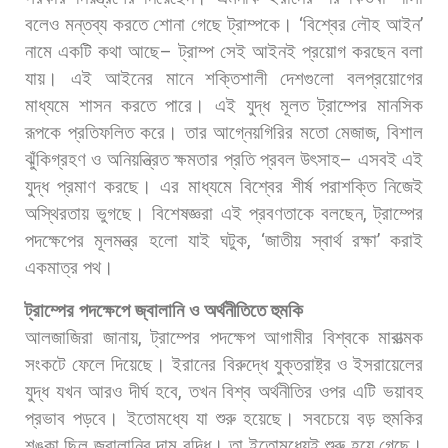
বলেও
মন্তব্য
করতে
শোনা
গেছে
ট্রাম্পকে।
‘
বিশ্বের
লৌহ
আইন
’
নামে
একটি
কথা
আছে
–
ট্রাম্প
সেই
আইনই
প্রয়োগ
করছেন
বলা
যায়।
এই
আইনের
মানে
শক্তিশালী
দেশগুলো
বলপ্রয়োগের
মাধ্যমে
শাসন
করতে
পারে।
এই
যুদ্ধ
মূলত
ট্রাম্পের
মানসিক
রূপকে
প্রতিফলিত
করে।
তার
আগ্নেয়গিরির
মতো
মেজাজ
,
বিশাল
ঝুঁকিগ্রহণ
ও
অনিয়ন্ত্রিত
ক্ষমতার
প্রতি
প্রবল
উৎসাহ
–
এসবই
এই
যুদ্ধ
প্রমাণ
করছে।
এর
মাধ্যমে
বিশ্বের
শীর্ষ
পরাশক্তি
নিজেই
অস্থিরতায়
ভুগছে।
বিশেষজ্ঞরা
এই
প্রবণতাকে
বলছেন
,
ট্রাম্পের
পদক্ষেপের
মূলমন্ত্র
হলো
যাই
ঘটুক
, ‘
জাতীয়
স্বার্থ
রক্ষা
’
করাই
একমাত্র
পথ।
ট্রাম্পের
পদক্ষেপে
জ্বালানি
ও
অর্থনীতিতে
হুমকি
আলজাজিরা
জানায়
,
ট্রাম্পের
পদক্ষেপ
আগামীর
বিশ্বকে
মারাত্মক
সংকটে
ফেলে
দিয়েছে।
ইরানের
বিরুদ্ধে
যুক্তরাষ্ট্র
ও
ইসরায়েলের
যুদ্ধ
যখন
আরও
দীর্ঘ
হবে
,
তখন
বিশ্ব
অর্থনীতির
ওপর
এটি
ভয়াবহ
প্রভাব
পড়বে।
ইতোমধ্যে
যা
শুরু
হয়েছে।
সবচেয়ে
বড়
হুমকির
শঙ্কা
ছিল
জ্বালানির
দাম
বৃদ্ধি।
তা
ইতোমধ্যেই
শুরু
হয়ে
গেছে।