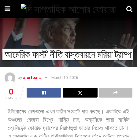
আমেরিক ফার্স্ট’ নীতি বাস্তবায়নে মরিয়া ট্রাম্প
by
alorfoara
March 10, 2026
0
SHARES
ইউরোপের
দেশগুলো
এখন
কঠিন
সংকটে
পার
করছে।
একদিকে
এই
অঞ্চলের
নেতারা
বিশ্বে
শান্তি
চান
,
অন্যদিকে
তারা
মার্কিন
প্রেসিডেন্ট
ডোনাল্ড
ট্রাম্পের
নিরাপত্তা
ছাতার
নিচেও
থাকতে
চান।
এ
অবস্থায়
এক
কঠিন
পরিস্থিতিতে
ট্রাম্পের
ফাঁদে
আটকা
পড়েছে