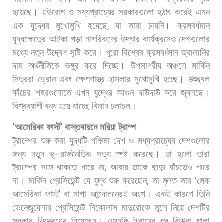
হয়েছে।
ইউরোপ
ও
মধ্যপ্রাচ্যের
সরকারগুলো
হঠাৎ
করেই
এমন
এক
যুদ্ধের
মুখোমুখি
হয়েছে
,
যা
তারা
চায়নি।
ক্রমবর্ধমান
যুদ্ধক্ষেত্রে
আটকা
পড়া
নাগরিকদের
উদ্ধার
কার্যক্রমেও
দেশগুলোর
মধ্যে
নতুন
উদ্বেগ
সৃষ্টি
করে।
পুরো
বিশ্বের
ক্রমবর্ধমান
জ্বালানির
দাম
অর্থনীতিকে
ভঙ্গুর
করে
দিচ্ছে।
উপসাগরীয়
অঞ্চলে
মার্কিন
মিত্ররা
ড্রোন
এবং
ক্ষেপণাস্ত্র
হামলার
মুখোমুখি
হচ্ছে।
উজ্জ্বল
কাঁচের
শহরগুলোতে
এখন
যুদ্ধের
আগুন
দাউদাউ
করে
জ্বলছে।
বিশ্বব্যাপী
বন্ধ
হয়ে
যাচ্ছে
বিমান
চলাচল।
‘
আমেরিকা
ফার্স্ট
’
বাস্তবায়নে
মরিয়া
ট্রাম্প
ট্রাম্পের
শুরু
করা
যুদ্ধটি
পশ্চিমা
দেশ
ও
মধ্যপ্রাচ্যের
দেশগুলোর
জন্য
নতুন
ভূ
–
রাজনৈতিক
সত্য
স্পষ্ট
করেছে।
তা
হলো
তারা
ট্রাম্পের
সঙ্গে
থাকতে
পারে
না
,
আবার
তাকে
ছাড়া
বাঁচতেও
পারে
না।
মার্কিন
প্রেসিডেন্ট
যে
যুদ্ধ
শুরু
করেছেন
,
তা
মূলত
তার
‘
মেক
আমেরিকা
ফার্স্ট
’
বা
মাগা
আন্দোলনেরই
অংশ।
একই
কারণে
তিনি
ভেনেজুয়েলার
প্রেসিডেন্ট
নিকোলাস
মাদুরোকে
তুলে
নিয়ে
দেশটির
সরকার
নিয়ন্ত্রণের
নিয়েছেন।
এমনকি
ইরানের
পর
কিউবা
পালা