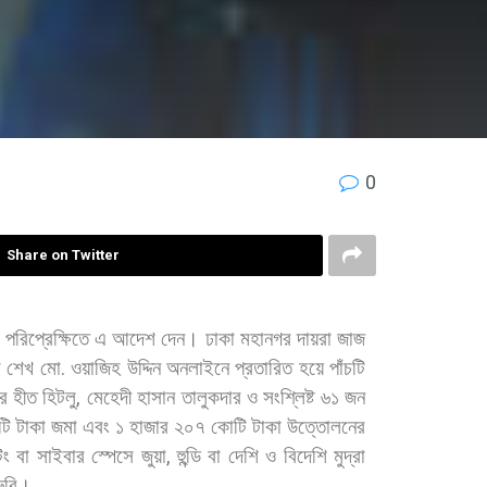
0
Share on Twitter
পরিপ্রেক্ষিতে
এ
আদেশ
দেন।
ঢাকা
মহানগর
দায়রা
জাজ
া
শেখ
মো
.
ওয়াজিহ
উদ্দিন
অনলাইনে
প্রতারিত
হয়ে
পাঁচটি
র
হীত
হিটলু
,
মেহেদী
হাসান
তালুকদার
ও
সংশ্লিষ্ট
৬১
জন
টি
টাকা
জমা
এবং
১
হাজার
২০৭
কোটি
টাকা
উত্তোলনের
িং
বা
সাইবার
স্পেসে
জুয়া
,
হুন্ডি
বা
দেশি
ও
বিদেশি
মুদ্রা
ুরি।