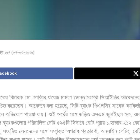
খ্যা ১৬৭ (০৭-০৩-২০২৬)
Facebook
তের
বিচারক
মো
.
সাব্বির
ফয়েজ
মামলা
তদন্ত
সংস্থা
সিআইডির
আবেদনের
্চিত
করেছেন। আবেদনে
বলা
হয়েছে
,
সিটি
ব্যাংক
পিএলসির
সাবেক
কর্মকর্ত
লে
অভিযোগ
পাওয়া
যায়।
ওই
অর্থের
সঙ্গে
জড়িত
এসএম
জুনাইদুল
হক
,
ওম
ি
ব্যাংকগুলোয়
পরিচালিত
মোট
৫৯৫টি
হিসাবে
মোট
প্রায়
১
হাজার
২১২
কো
ে
সংঘঠিত
লেনদেনের
সঙ্গে
সম্পৃক্ত
অপরাধ
প্রতারণা
,
অনলাইন
গেমিং
,
বেট
ষ্টতা
পাওয়া
যাচ্ছে।
তাই
উল্লিখিত
হিসাবসূমহের
অর্থ
অবরুদ্ধ
করা
খুবই
জর