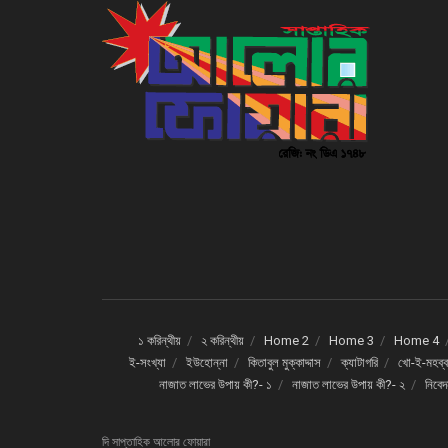
১ করিন্থীয়
২ করিন্থীয়
Home 2
Home 3
Home 4
ই-সংখ্যা
ইউহোন্না
কিতাবুল মুক্কাদ্দাস
ক্যাটাগরি
খো-ই-মহব্ব
নাজাত লাভের উপায় কী?- ১
নাজাত লাভের উপায় কী?- ২
নিবে
দি সাপ্তাহিক আলোর ফোয়ারা