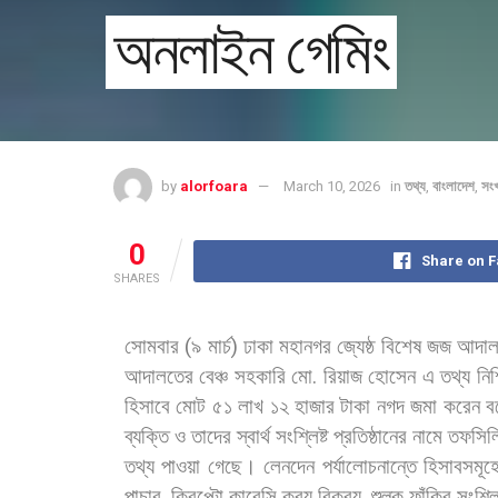
অনলাইন গেমিং
by
alorfoara
March 10, 2026
in
তথ্য
,
বাংলাদেশ
,
সং
0
Share on 
SHARES
সোমবার
(
৯
মার্চ
)
ঢাকা
মহানগর
জ্যেষ্ঠ
বিশেষ
জজ
আদাল
আদালতের
বেঞ্চ
সহকারি
মো
.
রিয়াজ
হোসেন
এ
তথ্য
নিশ
হিসাবে
মোট
৫১
লাখ
১২
হাজার
টাকা
নগদ
জমা
করেন
ব
ব্যক্তি
ও
তাদের
স্বার্থ
সংশ্লিষ্ট
প্রতিষ্ঠানের
নামে
তফসিল
তথ্য
পাওয়া
গেছে। লেনদেন
পর্যালোচনান্তে
হিসাবসমূহ
পাচার
,
ক্রিপ্টো
কারেন্সি
ক্রয়
বিক্রয়
,
শুল্ক
ফাঁকির
সংশ্লি