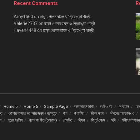
Recent Comments
R
Amy1660
on
ছাড়া পেলেন রাহুল ও প্রিয়াঙ্কা গান্ধী
Valerie2737
on
ছাড়া পেলেন রাহুল ও প্রিয়াঙ্কা গান্ধী
Haven4448
on
ছাড়া পেলেন রাহুল ও প্রিয়াঙ্কা গান্ধী
Home 5
Home 6
Sample Page
অজানাকে জানা
অডিও বই
অভিযান
আমর
ত্
খোদার নাজাত আপনার জন্যও প্রস্তুত
গান
গালাতীয়
জীবন দাতা
জীবনের আহবান- ৩
দন
নূরের প্রদীপ
প্রশংসা গীত (কোরাস্)
প্রেরিত
বিজয়
বিমূর্ত প্রেম
মথি
মসীহ্ সম্বন্ধ