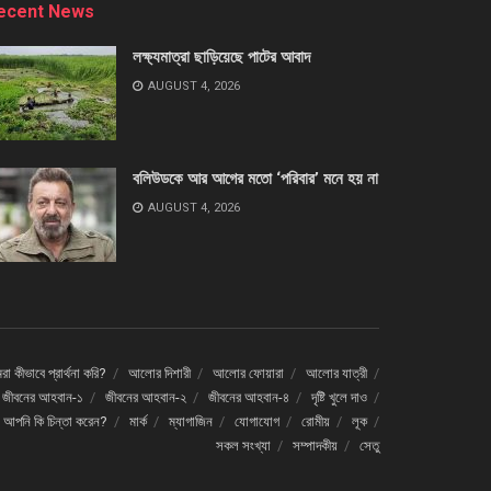
ecent News
লক্ষ্যমাত্রা ছাড়িয়েছে পাটের আবাদ
AUGUST 4, 2026
বলিউডকে আর আগের মতো ‘পরিবার’ মনে হয় না
AUGUST 4, 2026
া কীভাবে প্রার্থনা করি?
আলোর দিশারী
আলোর ফোয়ারা
আলোর যাত্রী
জীবনের আহবান-১
জীবনের আহবান-২
জীবনের আহবান-৪
দৃষ্টি খুলে দাও
ে আপনি কি চিন্তা করেন?
মার্ক
ম্যাগাজিন
যোগাযোগ
রোমীয়
লূক
সকল সংখ্যা
সম্পাদকীয়
সেতু