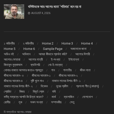
বলিউডকে আর আগের মতো ‘পরিবার’ মনে হয় না
AUGUST 4, 2026
১ করিন্থীয়
২ করিন্থীয়
Home 2
Home 3
Home 4
Home 5
Home 6
Sample Page
অজানাকে জানা
অডিও বই
অভিযান
আমরা কীভাবে প্রার্থনা করি?
আলোর দিশারী
আলোর ফোয়ারা
আলোর যাত্রী
ই-সংখ্যা
ইউহোন্না
কিতাবুল মুক্কাদ্দাস
ক্যাটাগরি
খো-ই-মহব্বত্
খোদার নাজাত আপনার জন্যও প্রস্তুত
গান
গালাতীয়
জীবন দাতা
জীবনের আহবান- ৩
জীবনের আহবান-১
জীবনের আহবান-২
জীবনের আহবান-৪
দৃষ্টি খুলে দাও
নাজাত লাভের উপায় কী?- ১
নাজাত লাভের উপায় কী?- ২
নিবেদন
নূরের প্রদীপ
প্রশংসা গীত (কোরাস্)
প্রেরিত
বিজয়
বিমূর্ত প্রেম
মথি
মসীহ্ সম্বন্ধে আপনি কি চিন্তা করেন?
মার্ক
ম্যাগাজিন
যোগাযোগ
রোমীয়
লূক
সকল সংখ্যা
সম্পাদকীয়
সেতু
দি সাপ্তাহিক আলোর ফোয়ারা