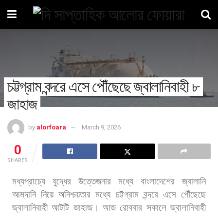
চট্টগ্রাম বন্দরে এসে পৌঁছেছে জ্বালানিবাহী ৮
জাহাজ
by
alorfoara
March 9, 2026
0
SHARES
মধ্যপ্রাচ্যে
যুদ্ধের
উত্তেজনার
মধ্যে
বাংলাদেশের
জ্বালানি
আমদানি
নিয়ে
অনিশ্চয়তার
মধ্যে
চট্টগ্রাম
বন্দরে
এসে
পৌঁছেছে
জ্বালানিবাহী
আটটি
জাহাজ। আজ
রোববার
সকালে
জ্বালানিবাহী