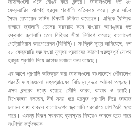
জাহাজগুলো
এসে
নোঙর
করে
বন্দরে।
জাহাজগুলো
গত
২৮
ফেব্রুয়ারির
আগেই
হরমুজ
প্রণালি
অতিক্রম
করে। বন্দর
সচিব
সৈয়দ
রেফায়েত
হামিম
বিষয়টি
নিশ্চিত
করেছেন। এদিকে
বৈশ্বিক
বাজারে
জ্বালানি
তেলের
সরবরাহ
কমে
যাওয়ার
আশঙ্কায়
গত
শুক্রবার
জ্বালানি
তেল
বিক্রির
সীমা
নির্ধারণ
করেছে
বাংলাদেশ
পেট্রোলিয়াম
করপোরেশন
(
বিপিসি
)
। সংশ্লিষ্ট
সূত্র
জানিয়েছে
,
গত
২৮
ফেব্রুয়ারি
শুরু
হওয়া
যুদ্ধের
প্রভাবের
কারণে
গুরুত্বপূর্ণ
নৌপথ
হরমুজ
প্রণালি
দিয়ে
জাহাজ
চলাচল
বন্ধ
রয়েছে।
এর
আগে
প্রণালি
অতিক্রম
করা
জাহাজগুলো
বাংলাদেশে
পৌঁছালেও
পরবর্তী
জাহাজগুলো
মধ্যপ্রাচ্যের
বিভিন্ন
বন্দরে
আটকা
পড়েছে।
এসব
বন্দরের
মধ্যে
রয়েছে
সৌদি
আরব
,
কাতার
ও
দুবাই।
বিশেষজ্ঞরা
বলছেন
,
দীর্ঘ
সময়
ধরে
হরমুজ
প্রণালি
দিয়ে
জাহাজ
চলাচল
বন্ধ
থাকলে
বাংলাদেশের
জ্বালানি
সরবরাহে
চাপ
তৈরি
হতে
পারে।
এজন্য
বিকল্প
সরবরাহ
ব্যবস্থার
বিষয়েও
ভাবতে
হতে
পারে
সংশ্লিষ্ট
কর্তৃপক্ষকে।