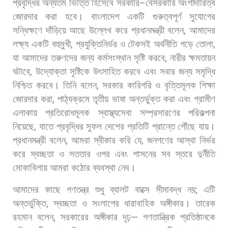
প্রবৃদ্ধির
অন্যতম
ভিত্তি
হিসেবে
সরকারি
–
বেসরকারি
অংশীদারিত্ব
জোরদার
করা
হবে। বাংলাদেশ
একটি
গুরুত্বপূর্ণ
সুযোগের
সন্ধিক্ষণে
দাঁড়িয়ে
আছে
উল্লেখ
করে
প্রধানমন্ত্রী
বলেন
,
আমাদের
লক্ষ্য
একটি
বহুমুখী
,
প্রযুক্তিনির্ভর
ও
টেকসই
অর্থনীতি
গড়ে
তোলা
,
যা
আমাদের
তরুণদের
জন্য
কর্মসংস্থান
সৃষ্টি
করবে
,
নারীর
ক্ষমতায়ন
ঘটাবে
,
উদ্যোক্তা
সৃষ্টিকে
উৎসাহিত
করবে
এবং
সবার
জন্য
সমৃদ্ধি
নিশ্চিত
করবে। তিনি
বলেন
,
সরকার
কারিগরি
ও
বৃত্তিমূলক
শিক্ষা
জোরদার
করা
,
পাঠ্যক্রমে
তৃতীয়
ভাষা
অন্তর্ভুক্ত
করা
এবং
গ্রামীণ
এলাকায়
প্রতিরোধমূলক
স্বাস্থ্যসেবা
সম্প্রসারণের
পরিকল্পনা
নিয়েছে
,
যাতে
প্রবৃদ্ধির
সুফল
দেশের
প্রতিটি
প্রান্তে
পৌঁছে
যায়।
প্রধানমন্ত্রী
বলেন
,
আমরা
স্বীকার
করি
যে
,
জনগণের
আস্থা
নির্ভর
করে
স্বচ্ছতা
ও
সততার
ওপর
এবং
শাসনের
সব
স্তরে
দুর্নীতি
মোকাবিলায়
আমরা
কঠোর
ব্যবস্থা
নেব।
আমাদের
কাছে
গণতন্ত্র
শুধু
ব্যালট
বাক্সে
সীমাবদ্ধ
নয়
;
এটি
অন্তর্ভুক্তি
,
স্বচ্ছতা
ও
সংলাপের
ধারাবাহিক
অঙ্গীকার। তারেক
রহমান
বলেন
,
সরকারের
অঙ্গীকার
দৃঢ়
—
গণতান্ত্রিক
প্রতিষ্ঠানকে