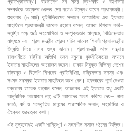
প্রতিশ্রুতিবদ্ধ।
বাংলাদেশ
সব
সময়
দ্বিপক্ষীয়
ও
বহুপক্ষীয়
সম্পর্ককে
অত্যন্ত
গুরুত্ব
দেয়
বলেও
উল্লেখ
করেন
প্রধানমন্ত্রী।
শুক্রবার
(
৬
মার্চ
)
কূটনীতিকদের
সম্মানে
আয়োজিত
এক
ইফতার
মাহফিলে
প্রধানমন্ত্রী
তারেক
রহমান
বলেন
,
আমরা
বিশ্বাস
করি
–
সমৃদ্ধি
গড়ে
ওঠে
সহযোগিতা
ও
সম্পৃক্ততার
মাধ্যমে
,
বিচ্ছিন্নতার
মাধ্যমে
নয়। প্রধানমন্ত্রীর
প্রেস
সচিব
সালেহ
শিবলী
প্রধানমন্ত্রীর
উদ্ধৃতি
দিয়ে
এসব
তথ্য
জানান। প্রধানমন্ত্রী
আজ
সন্ধ্যায়
রাজধানীতে
রাষ্ট্রীয়
অতিথি
ভবন
যমুনায়
কূটনীতিকদের
সম্মানে
ইফতার
মাহফিলের
আয়োজন
করেন।
ঢাকায়
নিযুক্ত
বিভিন্ন
দেশের
রাষ্ট্রদূত
ও
বিদেশি
মিশনের
প্রতিনিধিরা
,
মন্ত্রিসভার
সদস্য
এবং
সংসদ
সদস্যরা
ইফতার
মাহফিলে
অংশ
নেন। ইফতারের
পূর্বে
দেওয়া
বক্তব্যে
তারেক
রহমান
বলেন
,
আজকের
এই
ইফতার
শুধু
একটি
আনুষ্ঠানিক
আয়োজন
নয়
;
এটি
আমাদের
স্মরণ
করিয়ে
দেয়
—
নানা
জাতি
,
ধর্ম
ও
সংস্কৃতির
মানুষের
পারস্পরিক
সম্মান
,
সহমর্মিতা
ও
ঐক্যের
গুরুত্বের
কথা।
এই
মূল্যবোধই
একটি
শান্তিপূর্ণ
ও
সহনশীল
সমাজ
গঠনের
ভিত্তি।