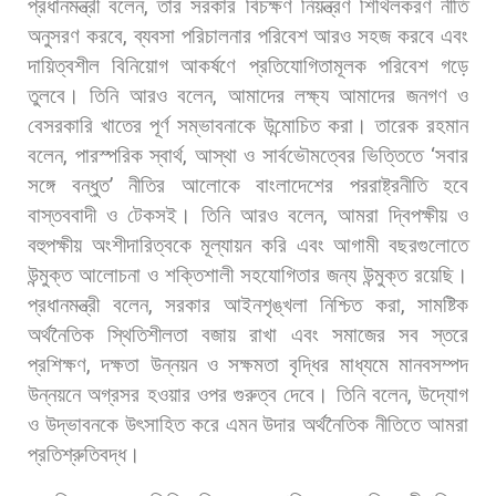
প্রধানমন্ত্রী
বলেন
,
তার
সরকার
বিচক্ষণ
নিয়ন্ত্রণ
শিথিলকরণ
নীতি
অনুসরণ
করবে
,
ব্যবসা
পরিচালনার
পরিবেশ
আরও
সহজ
করবে
এবং
দায়িত্বশীল
বিনিয়োগ
আকর্ষণে
প্রতিযোগিতামূলক
পরিবেশ
গড়ে
তুলবে। তিনি
আরও
বলেন
,
আমাদের
লক্ষ্য
আমাদের
জনগণ
ও
বেসরকারি
খাতের
পূর্ণ
সম্ভাবনাকে
উন্মোচিত
করা। তারেক
রহমান
বলেন
,
পারস্পরিক
স্বার্থ
,
আস্থা
ও
সার্বভৌমত্বের
ভিত্তিতে
‘
সবার
সঙ্গে
বন্ধুত
’
নীতির
আলোকে
বাংলাদেশের
পররাষ্ট্রনীতি
হবে
বাস্তববাদী
ও
টেকসই। তিনি
আরও
বলেন
,
আমরা
দ্বিপক্ষীয়
ও
বহুপক্ষীয়
অংশীদারিত্বকে
মূল্যায়ন
করি
এবং
আগামী
বছরগুলোতে
উন্মুক্ত
আলোচনা
ও
শক্তিশালী
সহযোগিতার
জন্য
উন্মুক্ত
রয়েছি।
প্রধানমন্ত্রী
বলেন
,
সরকার
আইনশৃঙ্খলা
নিশ্চিত
করা
,
সামষ্টিক
অর্থনৈতিক
স্থিতিশীলতা
বজায়
রাখা
এবং
সমাজের
সব
স্তরে
প্রশিক্ষণ
,
দক্ষতা
উন্নয়ন
ও
সক্ষমতা
বৃদ্ধির
মাধ্যমে
মানবসম্পদ
উন্নয়নে
অগ্রসর
হওয়ার
ওপর
গুরুত্ব
দেবে। তিনি
বলেন
,
উদ্যোগ
ও
উদ্ভাবনকে
উৎসাহিত
করে
এমন
উদার
অর্থনৈতিক
নীতিতে
আমরা
প্রতিশ্রুতিবদ্ধ।