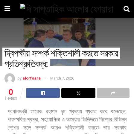
দ্বিপক্ষীয় সম্পর্ক শক্তিশালী করতে সরকার
প্রতিশ্রুতিবদ্ধ:
by
alorfoara
March 7, 2026
0
SHARES
প্রধানমন্ত্রী
তারেক
রহমান
দৃঢ়
প্রত্যয়
ব্যক্ত
করে
বলেছেন
,
পারস্পরিক
শ্রদ্ধা
,
সহযোগিতা
ও
আস্থার
ভিত্তিতে
বিশ্বের
বিভিন্ন
দেশের
সঙ্গে
সম্পর্ক
আরও
শক্তিশালী
করতে
তার
সরকার