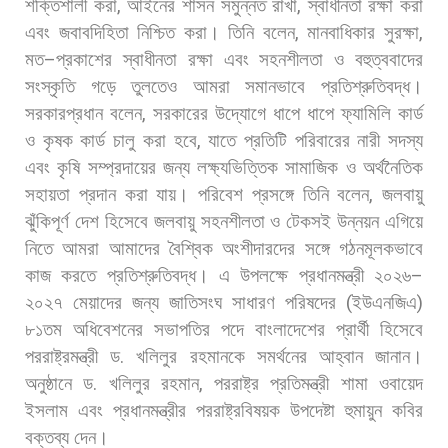
শক্তিশালী
করা
,
আইনের
শাসন
সমুন্নত
রাখা
,
স্বাধীনতা
রক্ষা
করা
এবং
জবাবদিহিতা
নিশ্চিত
করা। তিনি
বলেন
,
মানবাধিকার
সুরক্ষা
,
মত
–
প্রকাশের
স্বাধীনতা
রক্ষা
এবং
সহনশীলতা
ও
বহুত্ববাদের
সংস্কৃতি
গড়ে
তুলতেও
আমরা
সমানভাবে
প্রতিশ্রুতিবদ্ধ।
সরকারপ্রধান
বলেন
,
সরকারের
উদ্যোগে
ধাপে
ধাপে
ফ্যামিলি
কার্ড
ও
কৃষক
কার্ড
চালু
করা
হবে
,
যাতে
প্রতিটি
পরিবারের
নারী
সদস্য
এবং
কৃষি
সম্প্রদায়ের
জন্য
লক্ষ্যভিত্তিক
সামাজিক
ও
অর্থনৈতিক
সহায়তা
প্রদান
করা
যায়। পরিবেশ
প্রসঙ্গে
তিনি
বলেন
,
জলবায়ু
ঝুঁকিপূর্ণ
দেশ
হিসেবে
জলবায়ু
সহনশীলতা
ও
টেকসই
উন্নয়ন
এগিয়ে
নিতে
আমরা
আমাদের
বৈশ্বিক
অংশীদারদের
সঙ্গে
গঠনমূলকভাবে
কাজ
করতে
প্রতিশ্রুতিবদ্ধ। এ
উপলক্ষে
প্রধানমন্ত্রী
২০২৬
–
২০২৭
মেয়াদের
জন্য
জাতিসংঘ
সাধারণ
পরিষদের
(
ইউএনজিএ
)
৮১তম
অধিবেশনের
সভাপতির
পদে
বাংলাদেশের
প্রার্থী
হিসেবে
পররাষ্ট্রমন্ত্রী
ড
.
খলিলুর
রহমানকে
সমর্থনের
আহ্বান
জানান।
অনুষ্ঠানে
ড
.
খলিলুর
রহমান
,
পররাষ্ট্র
প্রতিমন্ত্রী
শামা
ওবায়েদ
ইসলাম
এবং
প্রধানমন্ত্রীর
পররাষ্ট্রবিষয়ক
উপদেষ্টা
হুমায়ুন
কবির
বক্তব্য
দেন।