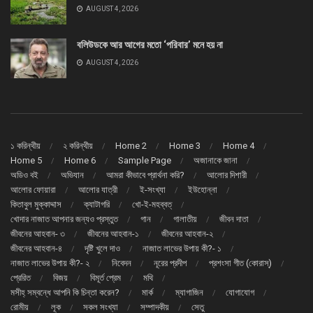
AUGUST 4, 2026
বলিউডকে আর আগের মতো ‘পরিবার’ মনে হয় না
AUGUST 4, 2026
১ করিন্থীয়
২ করিন্থীয়
Home 2
Home 3
Home 4
Home 5
Home 6
Sample Page
অজানাকে জানা
অডিও বই
অভিযান
আমরা কীভাবে প্রার্থনা করি?
আলোর দিশারী
আলোর ফোয়ারা
আলোর যাত্রী
ই-সংখ্যা
ইউহোন্না
কিতাবুল মুক্কাদ্দাস
ক্যাটাগরি
খো-ই-মহব্বত্
খোদার নাজাত আপনার জন্যও প্রস্তুত
গান
গালাতীয়
জীবন দাতা
জীবনের আহবান- ৩
জীবনের আহবান-১
জীবনের আহবান-২
জীবনের আহবান-৪
দৃষ্টি খুলে দাও
নাজাত লাভের উপায় কী?- ১
নাজাত লাভের উপায় কী?- ২
নিবেদন
নূরের প্রদীপ
প্রশংসা গীত (কোরাস্)
প্রেরিত
বিজয়
বিমূর্ত প্রেম
মথি
মসীহ্ সম্বন্ধে আপনি কি চিন্তা করেন?
মার্ক
ম্যাগাজিন
যোগাযোগ
রোমীয়
লূক
সকল সংখ্যা
সম্পাদকীয়
সেতু