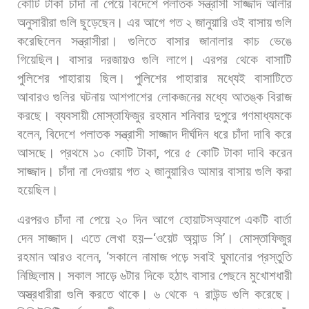
কোটি
টাকা
চাঁদা
না
পেয়ে
বিদেশে
পলাতক
সন্ত্রাসী
সাজ্জাদ
আলীর
অনুসারীরা
গুলি
ছুড়েছেন। এর
আগে
গত
২
জানুয়ারি
ওই
বাসায়
গুলি
করেছিলেন
সন্ত্রাসীরা।
গুলিতে
বাসার
জানালার
কাচ
ভেঙে
গিয়েছিল।
বাসার
দরজায়ও
গুলি
লাগে।
এরপর
থেকে
বাসাটি
পুলিশের
পাহারায়
ছিল।
পুলিশের
পাহারার
মধ্যেই
বাসাটিতে
আবারও
গুলির
ঘটনায়
আশপাশের
লোকজনের
মধ্যে
আতঙ্ক
বিরাজ
করছে। ব্যবসায়ী
মোস্তাফিজুর
রহমান
শনিবার
দুপুরে
গণমাধ্যমকে
বলেন
,
বিদেশে
পলাতক
সন্ত্রাসী
সাজ্জাদ
দীর্ঘদিন
ধরে
চাঁদা
দাবি
করে
আসছে।
প্রথমে
১০
কোটি
টাকা
,
পরে
৫
কোটি
টাকা
দাবি
করেন
সাজ্জাদ।
চাঁদা
না
দেওয়ায়
গত
২
জানুয়ারিও
আমার
বাসায়
গুলি
করা
হয়েছিল।
এরপরও
চাঁদা
না
পেয়ে
২০
দিন
আগে
হোয়াটসঅ্যাপে
একটি
বার্তা
দেন
সাজ্জাদ।
এতে
লেখা
হয়
—‘
ওয়েট
অ্যান্ড
সি
’
। মোস্তাফিজুর
রহমান
আরও
বলেন
, ‘
সকালে
নামাজ
পড়ে
সবাই
ঘুমানোর
প্রস্তুতি
নিচ্ছিলাম।
সকাল
সাড়ে
৬টার
দিকে
হঠাৎ
বাসার
পেছনে
মুখোশধারী
অস্ত্রধারীরা
গুলি
করতে
থাকে।
৬
থেকে
৭
রাউন্ড
গুলি
করেছে।