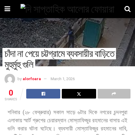
চাঁদা না পেয়ে চট্টগ্রামে ব্যবসায়ীর বাড়িতে
মুহুর্মুহু গুলি
by
alorfoara
March 1, 2026
0
SHARES
শনিবার
(
২৮
ফেব্রুয়ার
)
সকাল
সাড়ে
৬টার
দিকে
নগরের
চন্দনপুরা
এলাকায়
স্মার্ট
গ্রুপের
চেয়ারম্যান
মোস্তাফিজুর
রহমানের
বাসায়
এই
গুলি
করার
ঘটনা
ঘটেছে।
ব্যবসায়ী
মোস্তাফিজুর
রহমানের
দাবি
,