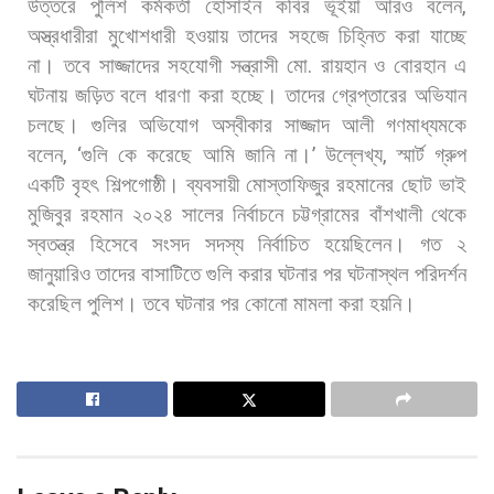
উত্তরে
পুলিশ
কর্মকর্তা
হোসাইন
কবির
ভূঁইয়া
আরও
বলেন
,
অস্ত্রধারীরা
মুখোশধারী
হওয়ায়
তাদের
সহজে
চিহ্নিত
করা
যাচ্ছে
না।
তবে
সাজ্জাদের
সহযোগী
সন্ত্রাসী
মো
.
রায়হান
ও
বোরহান
এ
ঘটনায়
জড়িত
বলে
ধারণা
করা
হচ্ছে।
তাদের
গ্রেপ্তারের
অভিযান
চলছে। গুলির
অভিযোগ
অস্বীকার
সাজ্জাদ
আলী
গণমাধ্যমকে
বলেন
, ‘
গুলি
কে
করেছে
আমি
জানি
না।
’
উল্লেখ্য
,
স্মার্ট
গ্রুপ
একটি
বৃহৎ
শিল্পগোষ্ঠী।
ব্যবসায়ী
মোস্তাফিজুর
রহমানের
ছোট
ভাই
মুজিবুর
রহমান
২০২৪
সালের
নির্বাচনে
চট্টগ্রামের
বাঁশখালী
থেকে
স্বতন্ত্র
হিসেবে
সংসদ
সদস্য
নির্বাচিত
হয়েছিলেন।
গত
২
জানুয়ারিও
তাদের
বাসাটিতে
গুলি
করার
ঘটনার
পর
ঘটনাস্থল
পরিদর্শন
করেছিল
পুলিশ।
তবে
ঘটনার
পর
কোনো
মামলা
করা
হয়নি।