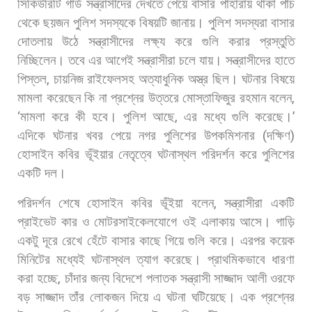
সিকিউরিটি
গার্ড
সন্ত্রাসীদের
দেখতে
পেয়ে
বাসার
পাহারায়
থাকা
পাঁচ
থেকে
ছয়জন
পুলিশ
সদস্যকে
বিষয়টি
জানায়।
পুলিশ
সদস্যরা
বাসার
দোতলায়
উঠে
সন্ত্রাসীদের
লক্ষ্য
করে
গুলি
করার
প্রস্তুতি
নিচ্ছিলেন।
তবে
এর
আগেই
সন্ত্রাসীরা
চলে
যায়।
সন্ত্রাসীদের
হাতে
পিস্তল
,
চায়নিজ
রাইফেলসহ
অত্যাধুনিক
অস্ত্র
ছিল।
ঘটনার
বিষয়ে
মামলা
করেছেন
কি
না
প্রশ্নের
উত্তরে
মোস্তাফিজুর
রহমান
বলেন
,
‘
মামলা
করে
কী
হবে।
পুলিশ
আছে
,
এর
মধ্যে
গুলি
করেছে।
’
এদিকে
ঘটনার
খবর
পেয়ে
নগর
পুলিশের
উপকমিশনার
(
দক্ষিণ
)
হোসাইন
কবির
ভূঁইয়ার
নেতৃত্বে
ঘটনাস্থল
পরিদর্শন
করে
পুলিশের
একটি
দল।
পরিদর্শন
শেষে
হোসাইন
কবির
ভূঁইয়া
বলেন
,
সন্ত্রাসীরা
একটি
প্রাইভেট
কার
ও
মোটরসাইকেলযোগে
ওই
এলাকায়
আসে।
গাড়ি
একটু
দূরে
রেখে
হেঁটে
বাসার
কাছে
গিয়ে
গুলি
করে।
এরপর
কয়েক
মিনিটের
মধ্যেই
ঘটনাস্থল
ত্যাগ
করেছে।
প্রাথমিকভাবে
ধারণা
করা
হচ্ছে
,
চাঁদার
জন্য
বিদেশে
পলাতক
সন্ত্রাসী
সাজ্জাদ
আলী
ওরফে
বড়
সাজ্জাদ
তাঁর
লোকজন
দিয়ে
এ
ঘটনা
ঘটিয়েছে। এক
প্রশ্নের