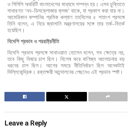
ও
পিপিপি
অথরিটি
বাংলাদেশের
মাধ্যমে
সম্পন্ন
হয়।
এসব
চুক্তিতে
সাধারণত
‘
নন
–
ডিসক্লোজার
ক্লজ
’
থাকে
,
যা
প্রকাশ
করা
যায়
না।
আমেরিকান
কম্পানির
শ্রমিক
কল্যাণ
তহবিলের
৫
শতাংশ
প্রসঙ্গে
তিনি
বলেন
,
এ
নিয়ে
জ্বালানি
মন্ত্রণালয়ের
সঙ্গে
তার
তর্ক
–
বিতর্ক
হয়েছিল।
বিদেশি
প্রভাব
ও
পররাষ্ট্রনীতি
বিদেশি
প্রভাব
প্রসঙ্গে
সাখাওয়াত
হোসেন
বলেন
,
সব
ক্ষেত্রে
নয়
,
তবে
কিছু
বিষয়ে
চাপ
ছিল।
বিশেষ
করে
বাণিজ্য
আলোচনায়
বড়
ধরনের
চাপ
ছিল।
আগের
সময়ে
নীতিনির্ধারণ
ছিল
অনেকটাই
দিল্লিকেন্দ্রিক।
রক্তক্ষয়ী
আন্দোলনের
পেছনেও
এই
প্রভাব
স্পষ্ট।
Leave a Reply