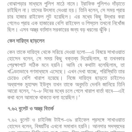
বোঝাপড়ার
মাধ্যমে
পুলিশ
মাঠে
নামে।
ট্রাফিক
পুলিশও
দাঁড়াতে
চাইছিল
না।
তাদের
উৎসাহ
দেওয়া
হয়। তিনি
বলেন
,
সে
সময়
প্রায়
চার
হাজার
রাইফেল
লুট
হয়েছিল।
এর
মধ্যে
কিছু
উদ্ধার
করা
গেলেও
প্রায়
এক
হাজারের
বেশি
রাইফেল
ও
পিস্তল
তখনো
নিখোঁজ
ছিল।
এসব
অস্ত্র
বর্তমান
সরকারের
জন্য
বড়
ধরনের
ঝুঁকি।
কেন
দায়িত্ব
ছাড়লেন
কেন
তাকে
দায়িত্ব
থেকে
সরিয়ে
দেওয়া
হলো
—
এ
বিষয়ে
সাখাওয়াত
হোসেন
বলেন
,
সে
সময়
কিছু
বক্তব্য
দিয়েছিলাম
,
যা
তখনকার
প্রেক্ষাপটে
সঠিক
মনে
হয়নি।
আমি
যে
কথাটা
বলেছিলাম
,
তা
খণ্ডিতভাবে
গণমাধ্যমে
এসেছে।
এখন
দেখা
যাচ্ছে
,
পরিস্থিতি
তার
চেয়েও
বেশি
খারাপ
হয়েছে। নিজে
দায়িত্ব
ছাড়তে
চাইলেও
অধ্যাপক
মুহাম্মদ
ইউনূস
তখন
তাকে
অনুমতি
দেননি
জানিয়ে
তিনি
আরো
বলেন
, ‘
৭
–
৮
দিনের
মধ্যে
চলে
গেলে
খারাপ
বার্তা
যাবে
—
এই
কথা
বলে
আমাকে
থাকতে
বলা
হয়েছিল।
’
৭
.
৬২
বুলেট
ও
অস্ত্র
বিতর্ক
৭
.
৬২
বুলেট
ও
চাইনিজ
টাইপ
–
৩৯
রাইফেল
প্রসঙ্গে
সাখাওয়াত
হোসেন
বলেন
,
বিষয়টির
এখনো
সমাধান
হয়নি।
আনসার
সদস্যদের