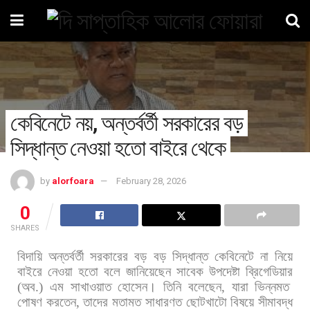
কেবিনেটে নয়, অন্তর্বর্তী সরকারের বড়
সিদ্ধান্ত নেওয়া হতো বাইরে থেকে
by
alorfoara
February 28, 2026
0
SHARES
বিদায়ি
অন্তর্বর্তী
সরকারের
বড়
বড়
সিদ্ধান্ত
কেবিনেটে
না
নিয়ে
বাইরে
নেওয়া
হতো
বলে
জানিয়েছেন
সাবেক
উপদেষ্টা
ব্রিগেডিয়ার
(
অব
.)
এম
সাখাওয়াত
হোসেন।
তিনি
বলেছেন
,
যারা
ভিন্নমত
পোষণ
করতেন
,
তাদের
মতামত
সাধারণত
ছোটখাটো
বিষয়ে
সীমাবদ্ধ