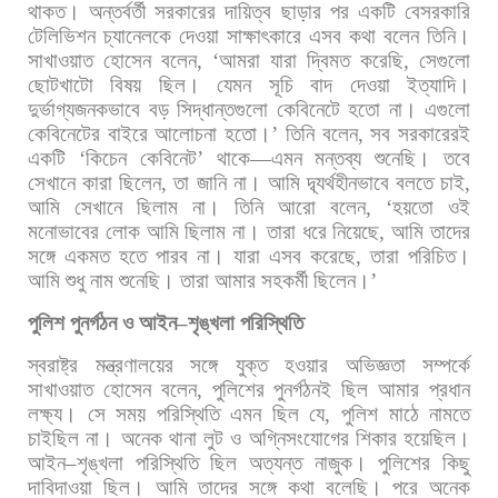
থাকত।
অন্তর্বর্তী
সরকারের
দায়িত্ব
ছাড়ার
পর
একটি
বেসরকারি
টেলিভিশন
চ্যানেলকে
দেওয়া
সাক্ষাৎকারে
এসব
কথা
বলেন
তিনি।
সাখাওয়াত
হোসেন
বলেন
, ‘
আমরা
যারা
দ্বিমত
করেছি
,
সেগুলো
ছোটখাটো
বিষয়
ছিল। যেমন
সূচি
বাদ
দেওয়া
ইত্যাদি।
দুর্ভাগ্যজনকভাবে
বড়
সিদ্ধান্তগুলো
কেবিনেটে
হতো
না।
এগুলো
কেবিনেটের
বাইরে
আলোচনা
হতো।
’
তিনি
বলেন
,
সব
সরকারেরই
একটি
‘
কিচেন
কেবিনেট
’
থাকে
—
এমন
মন্তব্য
শুনেছি। তবে
সেখানে
কারা
ছিলেন
,
তা
জানি
না।
আমি
দ্ব্যর্থহীনভাবে
বলতে
চাই
,
আমি
সেখানে
ছিলাম
না। তিনি
আরো
বলেন
, ‘
হয়তো
ওই
মনোভাবের
লোক
আমি
ছিলাম
না।
তারা
ধরে
নিয়েছে
,
আমি
তাদের
সঙ্গে
একমত
হতে
পারব
না। যারা
এসব
করেছে
,
তারা
পরিচিত।
আমি
শুধু
নাম
শুনেছি।
তারা
আমার
সহকর্মী
ছিলেন।
’
পুলিশ
পুনর্গঠন
ও
আইন
–
শৃঙ্খলা
পরিস্থিতি
স্বরাষ্ট্র
মন্ত্রণালয়ের
সঙ্গে
যুক্ত
হওয়ার
অভিজ্ঞতা
সম্পর্কে
সাখাওয়াত
হোসেন
বলেন
,
পুলিশের
পুনর্গঠনই
ছিল
আমার
প্রধান
লক্ষ্য।
সে
সময়
পরিস্থিতি
এমন
ছিল
যে
,
পুলিশ
মাঠে
নামতে
চাইছিল
না। অনেক
থানা
লুট
ও
অগ্নিসংযোগের
শিকার
হয়েছিল।
আইন
–
শৃঙ্খলা
পরিস্থিতি
ছিল
অত্যন্ত
নাজুক।
পুলিশের
কিছু
দাবিদাওয়া
ছিল।
আমি
তাদের
সঙ্গে
কথা
বলেছি।
পরে
অনেক