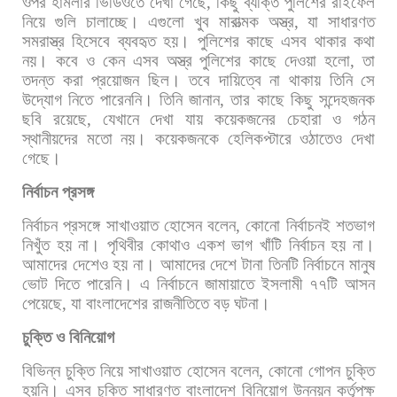
ওপর
হামলার
ভিডিওতে
দেখা
গেছে
,
কিছু
ব্যক্তি
পুলিশের
রাইফেল
নিয়ে
গুলি
চালাচ্ছে।
এগুলো
খুব
মারাত্মক
অস্ত্র
,
যা
সাধারণত
সমরাস্ত্র
হিসেবে
ব্যবহৃত
হয়।
পুলিশের
কাছে
এসব
থাকার
কথা
নয়।
কবে
ও
কেন
এসব
অস্ত্র
পুলিশের
কাছে
দেওয়া
হলো
,
তা
তদন্ত
করা
প্রয়োজন
ছিল।
তবে
দায়িত্বে
না
থাকায়
তিনি
সে
উদ্যোগ
নিতে
পারেননি। তিনি
জানান
,
তার
কাছে
কিছু
সন্দেহজনক
ছবি
রয়েছে
,
যেখানে
দেখা
যায়
কয়েকজনের
চেহারা
ও
গঠন
স্থানীয়দের
মতো
নয়।
কয়েকজনকে
হেলিকপ্টারে
ওঠাতেও
দেখা
গেছে।
নির্বাচন
প্রসঙ্গ
নির্বাচন
প্রসঙ্গে
সাখাওয়াত
হোসেন
বলেন
,
কোনো
নির্বাচনই
শতভাগ
নিখুঁত
হয়
না।
পৃথিবীর
কোথাও
একশ
ভাগ
খাঁটি
নির্বাচন
হয়
না।
আমাদের
দেশেও
হয়
না।
আমাদের
দেশে
টানা
তিনটি
নির্বাচনে
মানুষ
ভোট
দিতে
পারেনি।
এ
নির্বাচনে
জামায়াতে
ইসলামী
৭৭টি
আসন
পেয়েছে
,
যা
বাংলাদেশের
রাজনীতিতে
বড়
ঘটনা।
চুক্তি
ও
বিনিয়োগ
বিভিন্ন
চুক্তি
নিয়ে
সাখাওয়াত
হোসেন
বলেন
,
কোনো
গোপন
চুক্তি
হয়নি।
এসব
চুক্তি
সাধারণত
বাংলাদেশ
বিনিয়োগ
উন্নয়ন
কর্তৃপক্ষ