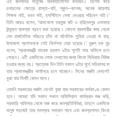
এই
জনপদের
মানুষের
অবকাঠামোগত
উন্নয়ন।
বিশেষ
করে
চলাচলের
ক্ষেত্রে
রাস্তা
–
ঘাট
,
স্কুল
–
কলেজ
,
অনেক
জায়গায়
শিক্ষক
নাই
,
ভবন
নাই
,
হসপিটালে
সেবা
দেওয়ার
পরিবেশ
নাই।
’
তিনি
আরও
বলেন
, ‘
আমখোলা
তরমুজ
ঘাট
ও
হরিদেবপুর
এলাকায়
উন্মুক্ত
ব্যবস্থা
গ্রহণ
করা
হয়েছে।
কোনো
ব্যবসায়ীর
কাছ
থেকে
যেন
রাজনৈতিক
পরিচয়ে
চাঁদা
বা
অনৈতিক
সুবিধা
নেওয়া
না
যায়
,
উপজেলা
প্রশাসনকে
সেই
নির্দেশনা
দেয়া
হয়েছে।
’
নুরুল
হক
নুর
বলেন
, ‘
প্রধানমন্ত্রী
তারেক
রহমান
৯টার
পূর্বেই
তার
অফিসে
চলে
গেছেন।
এটি
একদিনের
লোক
দেখানোর
জন্য
কিংবা
মিডিয়ায়
নিউজ
হওয়ার
জন্য
নয়।
প্রত্যেক
দিন
তিনি
সকাল
৯টার
পূর্বে
সচিবালয়
বা
তার
প্রধানমন্ত্রীর
কার্যালয়ে
চলে
যাচ্ছেন।
দিনের
শুরুটা
দেখলেই
বুঝা
যায়
দিনটি
কেমন
যাবে।
তেমনি
সরকারের
শুরুটা
দেখেই
বুঝা
যায়
সরকারের
কর্মকাণ্ড
কেমন
হবে।
আমরা
যদি
সকাল
সকাল
অফিসিয়াল
কার্যক্রম
শুরু
করি
,
সরকারি
অফিসার
থেকে
শুরু
করে
জনপ্রতিনিধিরা
,
তাহলে
একদিকে
মানুষ
সহজেই
তার
সমস্যার
সমাধান
পাবে
এবং
জনপ্রশাসন
কিংবা