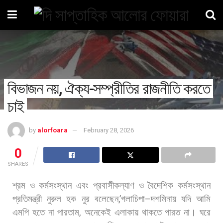
বিভাজন নয়, ঐক্য-সম্প্রীতির রাজনীতি করতে
চাই
by
alorfoara
February 28, 2026
0
SHARES
শ্রম
ও
কর্মসংস্থান
এবং
প্রবাসীকল্যাণ
ও
বৈদেশিক
কর্মসংস্থান
প্রতিমন্ত্রী
নুরুল
হক
নুর
বলেছেন
,’
গলাচিপা
–
দশমিনায়
যদি
আমি
এমপি
হতে
না
পারতাম
,
অনেকেই
এলাকায়
থাকতে
পারত
না।
ঘরে