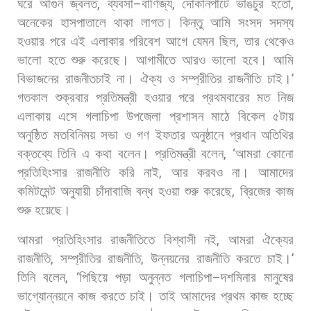
ঘরে
আগুন
জ্বলত
,
ব্যবসা
–
বাণিজ্য
,
দোকানপাটে
ভাঙচুর
হতো
,
অনেকের
হাসপাতালে
থাকা
লাগত।
কিন্তু
আমি
সংসদ
সদস্য
হওয়ার
পরে
এই
এলাকার
পরিবেশ
আগে
যেমন
ছিল
,
তার
থেকেও
ভালো
হতে
শুরু
করেছে।
আগামীতে
আরও
ভালো
হবে।
আমি
বিভাজনের
রাজনীতচাই
না।
ঐক্য
ও
সম্প্রীতির
রাজনীতি
চাই।
’
গতকাল
শুক্রবার
প্রতিমন্ত্রী
হওয়ার
পরে
প্রথমবারের
মত
নিজ
এলাকায়
এসে
গলাচিপা
উপজেলা
প্রশাসন
মাঠে
বিকেল
৫টায়
অনুষ্ঠিত
মতবিনিময়
সভা
ও
গণ
ইফতার
অনুষ্ঠানে
প্রধান
অতিথির
বক্তব্যে
তিনি
এ
কথা
বলেন।
প্রতিমন্ত্রী
বলেন
, ‘
আমরা
কোনো
প্রতিহিংসার
রাজনীতি
করি
নাই
,
আর
করবও
না।
আমাদের
কমিটমেন্ট
অনুযায়ী
চাঁদাবাজি
বন্ধ
হওয়া
শুরু
করেছে
,
ব্রিজের
কাজ
শুরু
হয়েছে।
আমরা
প্রতিহিংসার
রাজনীতিতে
বিশ্বাসী
নই
,
আমরা
ঐক্যের
রাজনীতি
,
সম্প্রীতির
রাজনীতি
,
উন্নয়নের
রাজনীতি
করতে
চাই।
’
তিনি
বলেন
, ‘
পিছিয়ে
পড়া
অনুন্নত
গলাচিপা
–
দশমিনার
মানুষের
ভাগ্যোন্নয়নে
কাজ
করতে
চাই।
তাই
আমাদের
প্রথম
কাজ
হচ্ছে