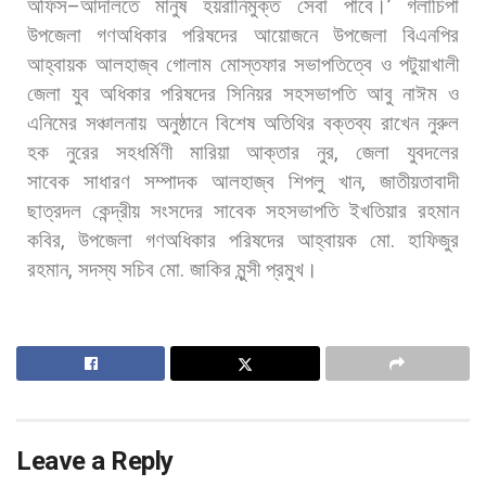
অফিস
–
আদালতে
মানুষ
হয়রানিমুক্ত
সেবা
পাবে।
’
গলাচিপা
উপজেলা
গণঅধিকার
পরিষদের
আয়োজনে
উপজেলা
বিএনপির
আহ্বায়ক
আলহাজ্ব
গোলাম
মোস্তফার
সভাপতিত্বে
ও
পটুয়াখালী
জেলা
যুব
অধিকার
পরিষদের
সিনিয়র
সহসভাপতি
আবু
নাঈম
ও
এনিমের
সঞ্চালনায়
অনুষ্ঠানে
বিশেষ
অতিথির
বক্তব্য
রাখেন
নুরুল
হক
নুরের
সহধর্মিণী
মারিয়া
আক্তার
নুর
,
জেলা
যুবদলের
সাবেক
সাধারণ
সম্পাদক
আলহাজ্ব
শিপলু
খান
,
জাতীয়তাবাদী
ছাত্রদল
কেন্দ্রীয়
সংসদের
সাবেক
সহসভাপতি
ইখতিয়ার
রহমান
কবির
,
উপজেলা
গণঅধিকার
পরিষদের
আহ্বায়ক
মো
.
হাফিজুর
রহমান
,
সদস্য
সচিব
মো
.
জাকির
মুন্সী
প্রমুখ।
Leave a Reply