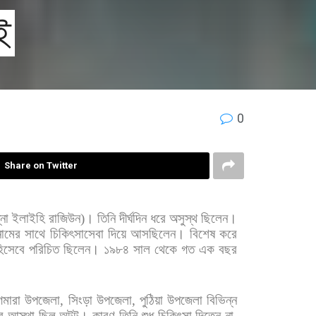
ই
0
Share on Twitter
না
ইলাইহি
রাজিউন
)
।
তিনি
দীর্ঘদিন
ধরে
অসুস্থ
ছিলেন।
নামের
সাথে
চিকিৎসাসেবা
দিয়ে
আসছিলেন।
বিশেষ
করে
িসেবে
পরিচিত
ছিলেন। ১৯৮৪
সাল
থেকে
গত
এক
বছর
গমারা
উপজেলা
,
সিংড়া
উপজেলা
,
পুঠিয়া
উপজেলা
বিভিন্ন
র
আস্থা
ছিল
অটুট।
কারণ
তিনি
শুধু
চিকিৎসা
দিতেন
না
,