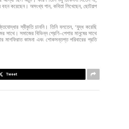
়
বহন
করেছেন। অসংখ্য
গান
,
কবিতা
লিখেছেন
,
ছোটগল্প
ক্তিযোদ্ধার
স্বীকৃতি
চাননি।
তিনি
বলতেন
, ‘
যুদ্ধ
করেছি
মের
সাথে। সমাজের
বিভিন্ন
শ্রেণি
–
পেশার
মানুষের
সাথে
ার
মাগফিরাত
কামনা
এবং
শোকসন্তপ্ত
পরিবারের
প্রতি
Tweet