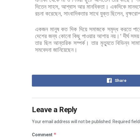
দিতেন
সাহস
,
আশ্বাস
আর
মানবিকতা। একদিকে
মানবস
রচনা
করেছেন
,
সাংবাদিকতার
সাথে
যুক্ত
ছিলেন
,
বৃক্ষরো
একজন
মানুষ
কত
দিক
দিয়ে
সমাজকে
সমৃদ্ধ
করতে
পার
দেশের
জন্য
কোনো
কিছু
পাওয়ার
আশায়
নয়।
’
দীর্ঘ
সময়
তার
ছিল
আন্তরিক
সম্পর্ক। তার
মৃত্যুতে
বিভিন্ন
সাম
সমবেদনা
জানিয়েছেন।
Share
Leave a Reply
Your email address will not be published.
Required fiel
*
Comment