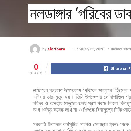
নলডাঙ্গার ‘গরিবের ড
by
alorfoara
February 22, 2026
in
বাংলাদেশ
,
রাজশা
0
Share on 
SHARES
নাটোরের
নলডাঙ্গা
উপজেলায়
‘
গরিবের
ডাক্তার
’
হিসেবে
শনিবার
তার
মৃত্যু
হয়। তিনি
উপজেলার
সোনাপাতিল
গ্
দরিদ্র
ও
অসহায়
মানুষের
জন্য
স্বল্প
খরচে
কিংবা
বিনামূল
আগ
পর্যন্ত
কয়েক
লাখ
মা
ও
শিশুকে
বিনামূল্যে
চিকিৎসাস
সরকারি
টিকাদান
কর্মসূচির
সাথেও
স্বেচ্ছায়
যুক্ত
থেকে
এলাকা
থেকে
মা
ও
শিশুরা
ছুটে
আসতেন
তার
কাছে। গর্