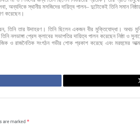
েবা
,
অন্যদিকে
স্থানীয়
মসজিদের
দায়িত্ব
পালন
–
দুটোকেই
তিনি
সমান
নিষ্ঠায
পণ
করেছেন।
েন
,
তিনি
তার
উদাহরণ। তিনি
ছিলেন
একজন
বীর
মুক্তিযোদ্ধা।
অথচ
মু
তিনি
নলডাঙ্গা
প্রেস
ক্লাবের
সভাপতির
দায়িত্ব
পালন
করেছেন
নিষ্ঠা
ও
সুনা
াজিক
ও
রাজনৈতিক
সংগঠন
গভীর
শোক
প্রকাশ
করেছে
এবং
মরহুমের
আত্ম
*
ds are marked