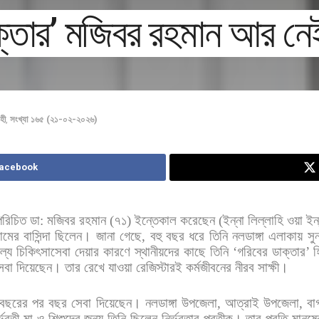
াক্তার’ মজিবর রহমান আর নে
হী
,
সংখ্যা ১৬৫ (২১-০২-২০২৬)
Facebook
পরিচিত
ডা
:
মজিবর
রহমান
(
৭১
)
ইন্তেকাল
করেছেন
(
ইন্না
লিল্লাহি
ওয়া
ইন্
রামের
বাসিন্দা
ছিলেন। জানা
গেছে
,
বহু
বছর
ধরে
তিনি
নলডাঙ্গা
এলাকায়
সু
্যে
চিকিৎসাসেবা
দেয়ার
কারণে
স্থানীয়দের
কাছে
তিনি
‘
গরিবের
ডাক্তার
’
হ
েবা
দিয়েছেন।
তার
রেখে
যাওয়া
রেজিস্টারই
কর্মজীবনের
নীরব
সাক্ষী।
বছরের
পর
বছর
সেবা
দিয়েছেন।
নলডাঙ্গা
উপজেলা
,
আত্রাই
উপজেলা
,
বা
ভবতী
মা
ও
শিশুদের
জন্য
তিনি
ছিলেন
নির্ভরতার
প্রতীক।
তার
প্রতি
মানুষে