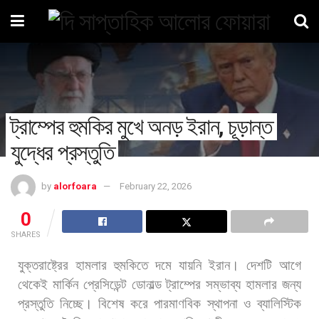
ট্রাম্পের হুমকির মুখে অনড় ইরান, চূড়ান্ত
যুদ্ধের প্রস্তুতি
by
alorfoara
February 22, 2026
0
SHARES
যুক্তরাষ্ট্রের
হামলার
হুমকিতে
দমে
যায়নি
ইরান।
দেশটি
আগে
থেকেই
মার্কিন
প্রেসিডেন্ট
ডোনাল্ড
ট্রাম্পের
সম্ভাব্য
হামলার
জন্য
প্রস্তুতি
নিচ্ছে।
বিশেষ
করে
পারমাণবিক
স্থাপনা
ও
ব্যালিস্টিক