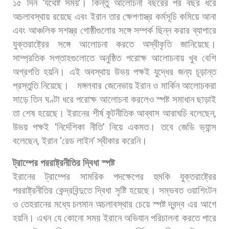
১৫
দিন
‘
যথেষ্ট
সময়
’
।
কিন্তু
আলোচনা
বছরের
পর
বছর
ধরে
অচলাবস্থায়
রয়েছে
এবং
ইরান
তার
ক্ষেপণাস্ত্র
কর্মসূচি
কমিয়ে
আনা
এবং
আঞ্চলিক
সশস্ত্র
গোষ্ঠীগুলোর
সঙ্গে
সম্পর্ক
ছিন্ন
করার
ব্যাপারে
যুক্তরাষ্ট্রের
সঙ্গে
আলোচনা
করতে
অস্বীকৃতি
জানিয়েছে।
সাম্প্রতিক
সপ্তাহগুলোতে
অনুষ্ঠিত
পরোক্ষ
আলোচনায়
খুব
বেশি
অগ্রগতি
হয়নি।
এই
অবস্থায়
উভয়
পক্ষই
যুদ্ধের
জন্য
চূড়ান্ত
প্রস্তুতি
নিয়েছে।
মঙ্গলবার
জেনেভায়
ইরান
ও
মার্কিন
আলোচকরা
সাড়ে
তিন
ঘণ্টা
ধরে
পরোক্ষ
আলোচনা
করলেও
স্পষ্ট
সমাধান
ছাড়াই
তা
শেষ
হয়েছে।
ইরানের
শীর্ষ
কূটনীতিক
আব্বাস
আরাঘচি
বলেছেন
,
উভয়
পক্ষই
‘
নির্দেশিকা
নীতি
’
নিয়ে
একমত।
তবে
জেডি
ভ্যান্স
বলেছেন
,
ইরান
‘
রেড
লাইন
’
স্বীকার
করেনি।
ট্রাম্পের
পররাষ্ট্রনীতির
দ্বিধা
স্পষ্ট
ইরানের
ট্রাম্পের
সামরিক
পদক্ষেপের
হুমকি
যুক্তরাষ্ট্রের
পররাষ্ট্রনীতির
কেন্দ্রবিন্দুতে
দ্বিধা
সৃষ্টি
হয়েছে।
সম্ভবত
ওয়াশিংটন
ও
তেহরানের
মধ্যে
চলমান
অচলাবস্থার
চেয়ে
স্পষ্ট
দ্বন্দ্ব
এর
আগে
হয়নি।
এখন
যে
কোনো
সময়
ইরানে
অভিযান
পরিচালনা
করতে
পারে