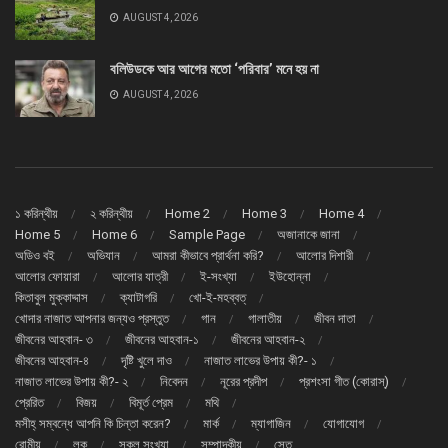
AUGUST 4, 2026
বলিউডকে আর আগের মতো ‘পরিবার’ মনে হয় না
AUGUST 4, 2026
১ করিন্থীয়
২ করিন্থীয়
Home 2
Home 3
Home 4
Home 5
Home 6
Sample Page
অজানাকে জানা
অডিও বই
অভিযান
আমরা কীভাবে প্রার্থনা করি?
আলোর দিশারী
আলোর ফোয়ারা
আলোর যাত্রী
ই-সংখ্যা
ইউহোন্না
কিতাবুল মুক্কাদ্দাস
ক্যাটাগরি
খো-ই-মহব্বত্
খোদার নাজাত আপনার জন্যও প্রস্তুত
গান
গালাতীয়
জীবন দাতা
জীবনের আহবান- ৩
জীবনের আহবান-১
জীবনের আহবান-২
জীবনের আহবান-৪
দৃষ্টি খুলে দাও
নাজাত লাভের উপায় কী?- ১
নাজাত লাভের উপায় কী?- ২
নিবেদন
নূরের প্রদীপ
প্রশংসা গীত (কোরাস্)
প্রেরিত
বিজয়
বিমূর্ত প্রেম
মথি
মসীহ্ সম্বন্ধে আপনি কি চিন্তা করেন?
মার্ক
ম্যাগাজিন
যোগাযোগ
রোমীয়
লূক
সকল সংখ্যা
সম্পাদকীয়
সেতু