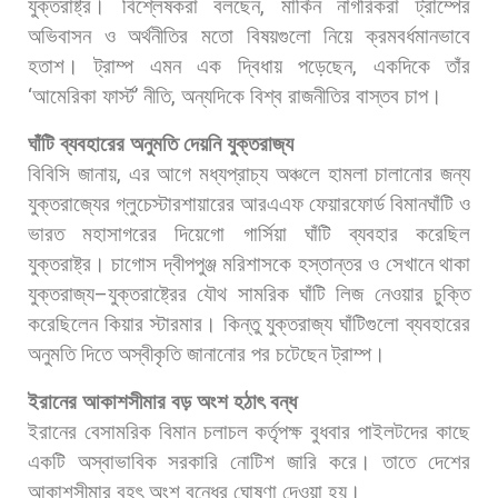
যুক্তরাষ্ট্র।
বিশ্লেষকরা
বলছেন
,
মার্কিন
নাগরিকরা
ট্রাম্পের
অভিবাসন
ও
অর্থনীতির
মতো
বিষয়গুলো
নিয়ে
ক্রমবর্ধমানভাবে
হতাশ।
ট্রাম্প
এমন
এক
দ্বিধায়
পড়েছেন
,
একদিকে
তাঁর
‘
আমেরিকা
ফার্স্ট
’
নীতি
,
অন্যদিকে
বিশ্ব
রাজনীতির
বাস্তব
চাপ।
ঘাঁটি
ব্যবহারের
অনুমতি
দেয়নি
যুক্তরাজ্য
বিবিসি
জানায়
,
এর
আগে
মধ্যপ্রাচ্য
অঞ্চলে
হামলা
চালানোর
জন্য
যুক্তরাজ্যের
গ্লুচেস্টারশায়ারের
আরএএফ
ফেয়ারফোর্ড
বিমানঘাঁটি
ও
ভারত
মহাসাগরের
দিয়েগো
গার্সিয়া
ঘাঁটি
ব্যবহার
করেছিল
যুক্তরাষ্ট্র।
চাগোস
দ্বীপপুঞ্জ
মরিশাসকে
হস্তান্তর
ও
সেখানে
থাকা
যুক্তরাজ্য
–
যুক্তরাষ্ট্রের
যৌথ
সামরিক
ঘাঁটি
লিজ
নেওয়ার
চুক্তি
করেছিলেন
কিয়ার
স্টারমার।
কিন্তু
যুক্তরাজ্য
ঘাঁটিগুলো
ব্যবহারের
অনুমতি
দিতে
অস্বীকৃতি
জানানোর
পর
চটেছেন
ট্রাম্প।
ইরানের
আকাশসীমার
বড়
অংশ
হঠাৎ
বন্ধ
ইরানের
বেসামরিক
বিমান
চলাচল
কর্তৃপক্ষ
বুধবার
পাইলটদের
কাছে
একটি
অস্বাভাবিক
সরকারি
নোটিশ
জারি
করে।
তাতে
দেশের
আকাশসীমার
বৃহৎ
অংশ
বন্ধের
ঘোষণা
দেওয়া
হয়।