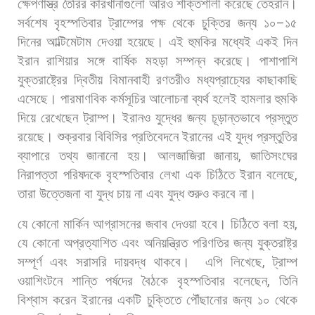
ক্ষেপণাস্ত্র
তৈরির
কারখানাগুলো
আরও
শক্তিশালী
করেছে
তেহরান।
সর্বশেষ
বৃহস্পতিবার
ট্রাম্পের
পক্ষ
থেকে
চুক্তির
জন্য
১০
–
১৫
দিনের
আল্টিমেটাম
দেওয়া
হয়েছে।
এই
হুমকির
মধ্যেই
একই
দিন
ইরান
রাশিয়ার
সঙ্গে
বার্ষিক
মহড়া
সম্পন্ন
করেছে।
পাশাপাশি
যুক্তরাষ্ট্রের
দ্বিতীয়
বিমানবাহী
রণতরীও
মধ্যপ্রাচ্যের
কাছাকাছি
এসেছে।
পারমাণবিক
কর্মসূচির
আলোচনা
ব্যর্থ
হলেই
হামলার
হুমকি
দিয়ে
রেখেছেন
ট্রাম্প।
ইরানও
যুদ্ধের
জন্য
চূড়ান্তভাবে
প্রস্তুত
রয়েছে।
শুক্রবার
বিবিসির
প্রতিবেদনে
ইরানের
এই
যুদ্ধ
প্রস্তুতির
ব্যাপারে
তথ্য
জানানো
হয়।
আলজাজিরা
জানায়
,
জাতিসংঘের
নিরাপত্তা
পরিষদকে
বৃহস্পতিবার
লেখা
এক
চিঠিতে
ইরান
বলেছে
,
তারা
উত্তেজনা
বা
যুদ্ধ
চায়
না
এবং
যুদ্ধ
শুরুও
করবে
না।
যে
কোনো
মার্কিন
আগ্রাসনের
জবাব
দেওয়া
হবে।
চিঠিতে
বলা
হয়
,
যে
কোনো
অপ্রত্যাশিত
এবং
অনিয়ন্ত্রিত
পরিণতির
জন্য
যুক্তরাষ্ট্র
সম্পূর্ণ
এবং
সরাসরি
দায়বদ্ধ
থাকবে।
এপি
লিখেছে
,
ট্রাম্প
ওয়াশিংটনে
শান্তি
পর্ষদের
বৈঠকে
বৃহস্পতিবার
বলেছেন
,
তিনি
বিশ্বাস
করেন
ইরানের
একটি
চুক্তিতে
পৌঁছানোর
জন্য
১০
থেকে