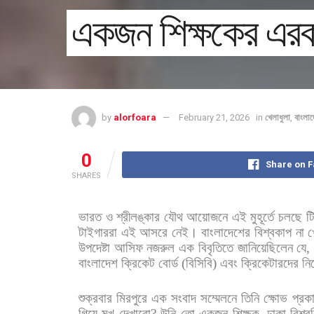
একজন শিক্ষকের এরকম 
by
alorfoara
February 21, 2026
in
খেলাধুলা
,
বাংলা
0
Share on 
SHARES
ভারত
ও
শ্রীলঙ্কার
যৌথ
আয়োজনে
এই
মুহূর্তে
চলছে
ট
টাইগাররা
এই
আসরে
নেই।
বাংলাদেশের
বিশ্বকাপ
না
খ
উপদেষ্টা
আসিফ
নজরুল
এক
বিবৃতিতে
জানিয়েছিলেন
যে
বাংলাদেশ
ক্রিকেট
বোর্ড
(
বিসিবি
)
এবং
ক্রিকেটারদের
নি
শুক্রবার
মিরপুরে
এক
সংবাদ
সম্মেলনে
তিনি
ক্ষোভ
প্রক
গিয়ে
মুখ
দেখাবো
?
উনি
তো
একজন
শিক্ষক
,
ঢাকা
বিশ্ব