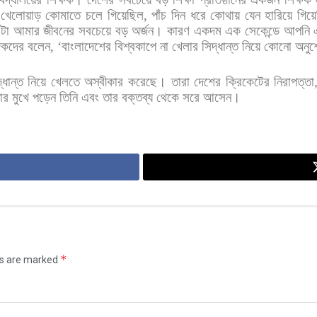
খেলোয়াড়
কোমাতে
চলে
গিয়েছিল
,
পাঁচ
দিন
ধরে
কোথায়
যেন
হারিয়ে
গিয়
টা
আমার
জীবনের
সবচেয়ে
বড়
অর্জন।
কারণ
একদম
এক
সেকেন্ডে
আপনি
িকদের
বলেন
, ‘
বাংলাদেশের
বিশ্বকাপে
না
খেলার
সিদ্ধান্ত
নিয়ে
কোনো
অনুশ
্ধান্ত
নিয়ে
খেলতে
অস্বীকার
করেছে।
তারা
দেশের
ক্রিকেটের
নিরাপত্তা
ার
মুখে
পড়েন
তিনি
এবং
তার
বক্তব্য
থেকে
সরে
আসেন।
*
ds are marked