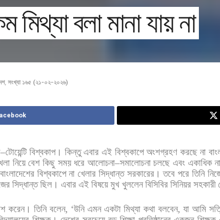
মিথ্যা বলা মানা যায় না
দেশ
,
সংখ্যা ১৬৫ (২১-০২-২০২৬)
Facebook
ি
–
টোয়েন্টি
বিশ্বকাপ।
কিন্তু
এবার
এই
বিশ্বকাপে
অংশগ্রহণ
করছে
না
বাং
েলা
নিয়ে
বেশ
কিছু
সময়
ধরে
আলোচনা
–
সমালোচনা
চলছে
এবং
একাধিক
ন
,
বাংলাদেশের
বিশ্বকাপে
না
খেলার
সিদ্ধান্ত
সরকারের।
তবে
পরে
তিনি
নিজ
জের
সিদ্ধান্ত
ছিল। এবার
এই
বিষয়ে
মুখ
খুললেন
বিসিবির
সিনিয়র
সহকারী
াশ
করেন। তিনি
বলেন
, ‘
উনি
এমন
একটা
মিথ্যা
কথা
বলবেন
,
যা
আমি
সত্
বিদ্যালয়ের
শিক্ষক।
দেশের
সবচেয়ে
বড়
শিক্ষা
প্রতিষ্ঠানের
একজন
শিক্ষক