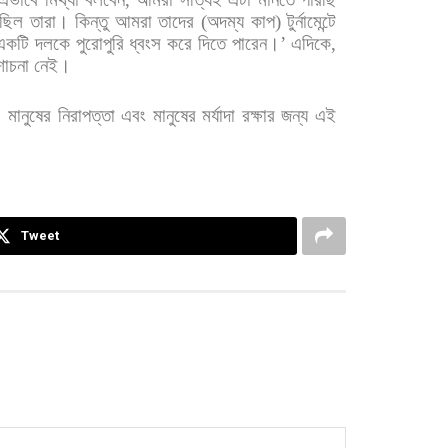
েছিল
তারা।
কিন্তু
আমরা
তাদের
(
অদম্য
কাপ
)
টুর্নামেন্টে
একটি
দলকে
পুরোপুরি
ধ্বংস
করে
দিতে
পারেন।
’
এদিকে
,
োচনা
নেই।
,
মানুষের
নিরাপত্তা
এবং
মানুষের
মর্যাদা
রক্ষার
জন্য
এই
Tweet