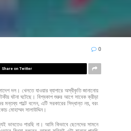
0
Share on Twitter
লাদেশ
দল।
খেলতে
যাওয়ার
ব্যাপারে
অস্বীকৃতি
জানানোয়
াটকীয়
ঘটনা
ঘটেছে। বিশ্বকাপ
শুরুর
আগে
সাবেক
ক্রীড়া
ের
মন্তব্য
পাল্টে
বলেন
,
এটি
সরকারের
সিদ্ধান্ত
নয়
,
বরং
কোচ
মোহাম্মদ
সালাউদ্দিন।
যিই
ভাবতেও
পারছি
না।
আমি
কিভাবে
ছেলেদের
সামনে
এভাবে
মিথ্যা
বলবেন
,
আমরা
সত্যিই
এটা
মানতে
পারছি