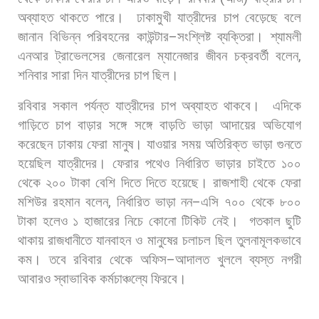
অব্যাহত
থাকতে
পারে।
ঢাকামুখী
যাত্রীদের
চাপ
বেড়েছে
বলে
জানান
বিভিন্ন
পরিবহনের
কাউন্টার
–
সংশ্লিষ্ট
ব্যক্তিরা।
শ্যামলী
এনআর
ট্রাভেলসের
জেনারেল
ম্যানেজার
জীবন
চক্রবর্তী
বলেন
,
শনিবার
সারা
দিন
যাত্রীদের
চাপ
ছিল।
রবিবার
সকাল
পর্যন্ত
যাত্রীদের
চাপ
অব্যাহত
থাকবে।
এদিকে
গাড়িতে
চাপ
বাড়ার
সঙ্গে
সঙ্গে
বাড়তি
ভাড়া
আদায়ের
অভিযোগ
করেছেন
ঢাকায়
ফেরা
মানুষ।
যাওয়ার
সময়
অতিরিক্ত
ভাড়া
গুনতে
হয়েছিল
যাত্রীদের।
ফেরার
পথেও
নির্ধারিত
ভাড়ার
চাইতে
১০০
থেকে
২০০
টাকা
বেশি
দিতে
দিতে
হয়েছে।
রাজশাহী
থেকে
ফেরা
মশিউর
রহমান
বলেন
,
নির্ধারিত
ভাড়া
নন
–
এসি
৭০০
থেকে
৮০০
টাকা
হলেও
১
হাজারের
নিচে
কোনো
টিকিট
নেই।
গতকাল
ছুটি
থাকায়
রাজধানীতে
যানবাহন
ও
মানুষের
চলাচল
ছিল
তুলনামূলকভাবে
কম।
তবে
রবিবার
থেকে
অফিস
–
আদালত
খুললে
ব্যস্ত
নগরী
আবারও
স্বাভাবিক
কর্মচাঞ্চল্যে
ফিরবে।