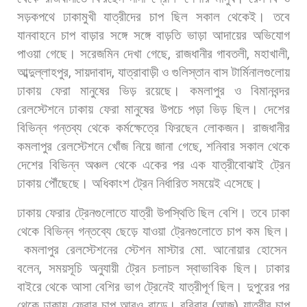
সড়কপথে
ঢাকামুখী
যাত্রীদের
চাপ
ছিল
সকাল
থেকেই।
তবে
যানবাহনে
চাপ
বাড়ার
সঙ্গে
সঙ্গে
বাড়তি
ভাড়া
আদায়ের
অভিযোগ
পাওয়া
গেছে।
সরেজমিন
দেখা
গেছে
,
রাজধানীর
গাবতলী
,
মহাখালী
,
আব্দুল্লাহপুর
,
সায়দাবাদ
,
যাত্রাবাড়ী
ও
গুলিস্তান
বাস
টার্মিনালগুলোয়
ঢাকায়
ফেরা
মানুষের
ভিড়
রয়েছে।
কমলাপুর
ও
বিমানবন্দর
রেলস্টেশনে
ঢাকায়
ফেরা
মানুষের
উপচে
পড়া
ভিড়
ছিল।
দেশের
বিভিন্ন
গন্তব্য
থেকে
কর্মক্ষেত্রে
ফিরছেন
লোকজন।
রাজধানীর
কমলাপুর
রেলস্টেশনে
খোঁজ
নিয়ে
জানা
গেছে
,
শনিবার
সকাল
থেকে
দেশের
বিভিন্ন
অঞ্চল
থেকে
একের
পর
এক
যাত্রীবোঝাই
ট্রেন
ঢাকায়
পৌঁছেছে।
অধিকাংশ
ট্রেন
নির্ধারিত
সময়েই
এসেছে।
ঢাকায়
ফেরার
ট্রেনগুলোতে
যাত্রী
উপস্থিতি
ছিল
বেশি।
তবে
ঢাকা
থেকে
বিভিন্ন
গন্তব্যে
ছেড়ে
যাওয়া
ট্রেনগুলোতে
চাপ
কম
ছিল।
কমলাপুর
রেলস্টেশনের
স্টেশন
মাস্টার
মো
.
আনোয়ার
হোসেন
বলেন
,
সময়সূচি
অনুযায়ী
ট্রেন
চলাচল
স্বাভাবিক
ছিল।
ঢাকার
বাইরে
থেকে
আসা
বেশির
ভাগ
ট্রেনেই
যাত্রীপূর্ণ
ছিল।
দুপুরের
পর
থেকে
ঢাকায়
ফেরার
চাপ
আরও
বাড়ে।
রবিবার
(
আজ
)
যাত্রীর
চাপ