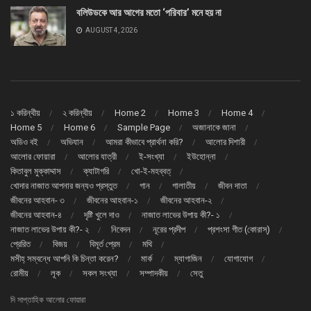
বলিউডকে আর আগের মতো ‘পরিবার’ মনে হয় না
AUGUST 4, 2026
১ করিন্থীয়
২ করিন্থীয়
Home 2
Home 3
Home 4
Home 5
Home 6
Sample Page
অজানাকে জানা
অডিও বই
অভিযান
আমরা কীভাবে প্রার্থনা করি?
আলোর দিশারী
আলোর ফোয়ারা
আলোর যাত্রী
ই-সংখ্যা
ইউহোন্না
কিতাবুল মুক্কাদ্দাস
ক্যাটাগরি
খো-ই-মহব্বত্
খোদার নাজাত আপনার জন্যও প্রস্তুত
গান
গালাতীয়
জীবন দাতা
জীবনের আহবান- ৩
জীবনের আহবান-১
জীবনের আহবান-২
জীবনের আহবান-৪
দৃষ্টি খুলে দাও
নাজাত লাভের উপায় কী?- ১
নাজাত লাভের উপায় কী?- ২
নিবেদন
নূরের প্রদীপ
প্রশংসা গীত (কোরাস্)
প্রেরিত
বিজয়
বিমূর্ত প্রেম
মথি
মসীহ্ সম্বন্ধে আপনি কি চিন্তা করেন?
মার্ক
ম্যাগাজিন
যোগাযোগ
রোমীয়
লূক
সকল সংখ্যা
সম্পাদকীয়
সেতু
দি সাপ্তাহিক আলোর ফোয়ারা