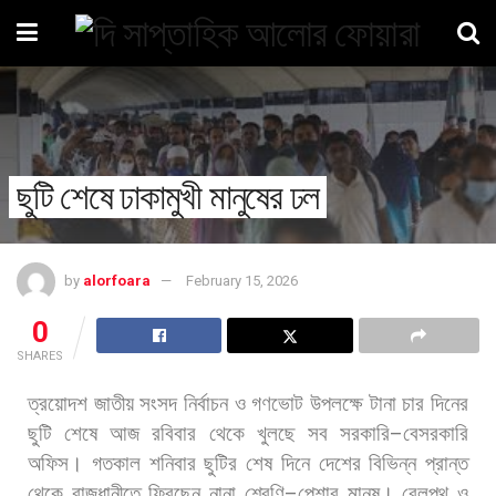
ছুটি শেষে ঢাকামুখী মানুষের ঢল
by
alorfoara
February 15, 2026
0
SHARES
ত্রয়োদশ
জাতীয়
সংসদ
নির্বাচন
ও
গণভোট
উপলক্ষে
টানা
চার
দিনের
ছুটি
শেষে
আজ
রবিবার
থেকে
খুলছে
সব
সরকারি
–
বেসরকারি
অফিস।
গতকাল
শনিবার
ছুটির
শেষ
দিনে
দেশের
বিভিন্ন
প্রান্ত
থেকে
রাজধানীতে
ফিরছেন
নানা
শ্রেণি
–
পেশার
মানুষ।
রেলপথ
ও