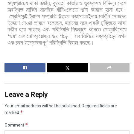
মধ্যপ্রাচ্যে
থাকা
জর্ডান
,
কুয়েত
,
কাতার
ও
তুরস্কসহ
বিভিন্ন
দেশে
অবস্থিত
মার্কিন
সামরিক
ঘাঁটিগুলোতে
পাল্টা
আঘাত
হানা
হবে।
প্রেসিডেন্ট
ট্রাম্প
সম্প্রতি
উত্তর
ক্যারোলাইনায়
মার্কিন
সেনাদের
উদ্দেশে
দেওয়া
ভাষণে
বলেছেন
,
ইরানের
সঙ্গে
একটি
চুক্তিতে
আসা
কঠিন
হয়ে
পড়েছে
এবং
পরিস্থিতি
নিয়ন্ত্রণে
আনতে
ক্ষেত্রবিশেষে
‘
ভয়
’
দেখানো
প্রয়োজন
হয়ে
পড়ে।
সব
মিলিয়ে
মধ্যপ্রাচ্যে
এখন
এক
চরম
উত্তেজনাপূর্ণ
পরিস্থিতি
বিরাজ
করছে।
Leave a Reply
Your email address will not be published.
Required fields are
*
marked
*
Comment