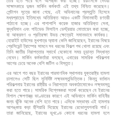
তৈরি
হতে
পারে
বলে
আশঙ্কা
করা
হচ্ছে।
রয়টার্সকে
দেওয়া
সাক্ষাৎকারে
দুজন
মার্কিন
কর্মকর্তা
এই
তথ্য
নিশ্চিত
করেছেন।
পেন্টাগন
সূত্রে
জানা
গেছে
,
এই
অভিযানের
প্রস্তুতি
হিসেবে
মধ্যপ্রাচ্যে
ইতিমধ্যে
অতিরিক্ত
আরও
একটি
বিমানবাহী
রণতরী
পাঠানো
হচ্ছে।
এর
পাশাপাশি
কয়েক
হাজার
অতিরিক্ত
সেনা
,
যুদ্ধবিমান
এবং
গাইডেড
মিসাইল
ডেস্ট্রয়ার
মোতায়েন
করা
হচ্ছে
,
যা
আক্রমণ
ও
প্রতিরক্ষা
উভয়
ক্ষেত্রেই
সমানভাবে
কার্যকর।
হোয়াইট
হাউসের
মুখপাত্র
অ্যানা
কেলি
জানিয়েছেন
,
ইরানের
বিষয়ে
প্রেসিডেন্ট
ট্রাম্পের
সামনে
সব
ধরনের
বিকল্প
পথ
খোলা
রয়েছে
এবং
তিনি
জাতীয়
নিরাপত্তার
স্বার্থে
যেকোনো
সময়
চূড়ান্ত
সিদ্ধান্ত
নেবেন।
মার্কিন
কর্মকর্তারা
বলছেন
,
এবারের
সামরিক
পরিকল্পনা
আগের
চেয়ে
অনেক
বেশি
জটিল
ও
বিস্তৃত।
এর
আগে
গত
বছর
ইরানের
পারমাণবিক
স্থাপনায়
যুক্তরাষ্ট্র
হামলা
চালালেও
সেটি
ছিল
সুনির্দিষ্ট
লক্ষ্যবস্তুভিত্তিক।
কিন্তু
বর্তমান
পরিকল্পনায়
ইরানের
রাষ্ট্রীয়
ও
নিরাপত্তা
অবকাঠামোকেও
লক্ষ্যবস্তু
করা
হতে
পারে।
সামরিক
বিশ্লেষকরা
সতর্ক
করেছেন
যে
ইরানের
বিশাল
ক্ষেপণাস্ত্র
ভাণ্ডারের
কারণে
এই
অভিযানে
মার্কিন
বাহিনীর
জন্য
ঝুঁকি
অনেক
বেশি
হতে
পারে। এদিকে
সম্ভাব্য
এই
হামলার
আশঙ্কায়
কড়া
হুঁশিয়ারি
দিয়েছে
ইরানের
রেভোল্যুশনারি
গার্ড।
তারা
জানিয়েছে
,
ইরানের
ভূখণ্ডে
কোনো
ধরনের
হামলা
হলে