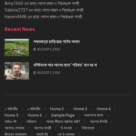
Amy1660
on
ছাড়া পেলেন রাহুল ও প্রিয়াঙ্কা গান্ধী
Valerie2737
on
ছাড়া পেলেন রাহুল ও প্রিয়াঙ্কা গান্ধী
Haven4448
on
ছাড়া পেলেন রাহুল ও প্রিয়াঙ্কা গান্ধী
Recent News
লক্ষ্যমাত্রা ছাড়িয়েছে পাটের আবাদ
AUGUST 4, 2026
বলিউডকে আর আগের মতো ‘পরিবার’ মনে হয় না
AUGUST 4, 2026
১ করিন্থীয়
২ করিন্থীয়
Home 2
Home 3
Home 4
Home 5
Home 6
Sample Page
অজানাকে জানা
অডিও বই
অভিযান
আমরা কীভাবে প্রার্থনা করি?
আলোর দিশারী
আলোর ফোয়ারা
আলোর যাত্রী
ই-সংখ্যা
ইউহোন্না
কিতাবুল মুক্কাদ্দাস
ক্যাটাগরি
খো-ই-মহব্বত্