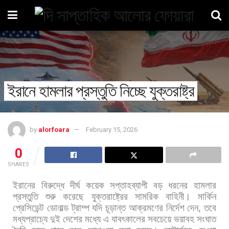
ইরানে হামলার প্রস্তুতি নিচ্ছে যুক্তরাষ্ট্র
by
alorfoara
February 15, 2026
0
SHARES
ইরানের
বিরুদ্ধে
দীর্ঘ
কয়েক
সপ্তাহব্যাপী
বড়
ধরনের
হামলার
প্রস্তুতি
শুরু
করেছে
যুক্তরাষ্ট্রের
সামরিক
বাহিনী।
মার্কিন
প্রেসিডেন্ট
ডোনাল্ড
ট্রাম্প
যদি
চূড়ান্ত
আক্রমণের
নির্দেশ
দেন
,
তবে
মধ্যপ্রাচ্যে
দুই
দেশের
মধ্যে
এ
যাবৎকালের
সবচেয়ে
ভয়াবহ
সংঘাত