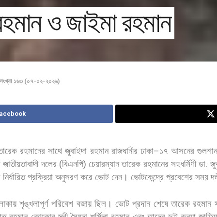
রহমান ও জাইমা রহমান
সংখ্যা ১৬৩ (০৭-০২-২০২৬)
Facebook
তারেক
রহমানের
সাথে
জুবাইদা
রহমান
রাজধানীর
ঢাকা
–
১৭
আসনের
গুলশা
শ
জাতীয়তাবাদী
দলের
(
বিএনপি
)
চেয়ারম্যান
তারেক
রহমানের
সহধর্মিণী
ডা
.
জু
া
নির্ধারিত
প্রক্রিয়া
অনুসরণ
করে
ভোট
দেন। ভোটকেন্দ্রে
প্রবেশের
সময়
দ
লাকায়
শৃঙ্খলাপূর্ণ
পরিবেশ
বজায়
ছিল। ভোট
প্রদান
শেষে
তারেক
রহমান
াত
রহমান
কোকোর
স্ত্রী
সৈয়দা
শর্মিলা
রহমান
এবং
তাদের
দুই
কন্যা
জাফিয়