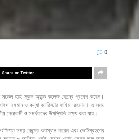
0
Share on Twitter
ন
মডেল
হাই
স্কুল
অ্যান্ড
কলেজ
কেন্দ্রে
প্রবেশ
করেন।
বাইদা
রহমান
ও
কন্যা
ব্যারিস্টার
জাইমা
রহমান। এ
সময়
লীয়
নেতাকর্মী
ও
সমর্থকদের
উপস্থিতি
লক্ষ্য
করা
যায়।
সংক্ষিপ্ত
সময়
কেন্দ্রে
অবস্থান
করেন
এবং
ভোটগ্রহণের
া
রহমান
ও
জাশিয়া
একই
কেন্দ্রে
ভোট
দেবেন
বলে
জানা