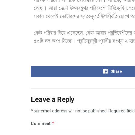
,
গেছে। সারা
দেশে
উৎসবমুখর
পরিবেশে
নির্বিঘ্নেই
চলছ
সকাল
থেকেই
ভোটারদের
স্বতঃস্ফূর্ত
উপস্থিতি
চোখে
প
কেউ
পরিবার
নিয়ে
এসেছেন
,
কেউ
আবার
প্রতিবেশীদের
৫০টি
দল
অংশ
নিচ্ছে।
প্রতিদ্বন্দ্বী
প্রার্থীর
সংখ্যা
২
হা
Share
Leave a Reply
Your email address will not be published.
Required fiel
*
Comment