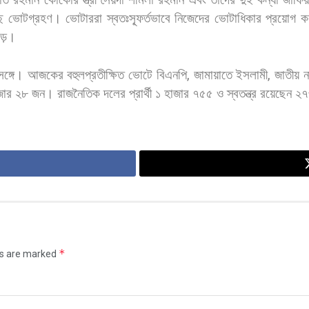
ে
ভোটগ্রহণ।
ভোটাররা
স্বতঃস্ফূর্তভাবে
নিজেদের
ভোটাধিকার
প্রয়োগ
ক
ড়ে।
সঙ্গে।
আজকের
বহুলপ্রতীক্ষিত
ভোটে
বিএনপি
,
জামায়াতে
ইসলামী
,
জাতীয়
ন
জার
২৮
জন।
রাজনৈতিক
দলের
প্রার্থী
১
হাজার
৭৫৫
ও
স্বতন্ত্র
রয়েছেন
২৭
*
ds are marked