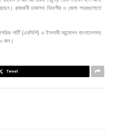
রছেন।
রাজধানী
ঢাকাসহ
বিভাগীয়
ও
জেলা
শহরগুলোতে
াগরিক
পার্টি
(
এনসিপি
)
ও
ইসলামী
আন্দোলন
বাংলাদেশসহ
৩
জন।
Tweet