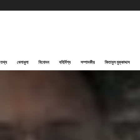
তথ্য
খেলাধুলা
বিনোদন
বহির্বিশ্ব
সম্পাদকীয়
কিতাবুল মুক্কাদ্দাস