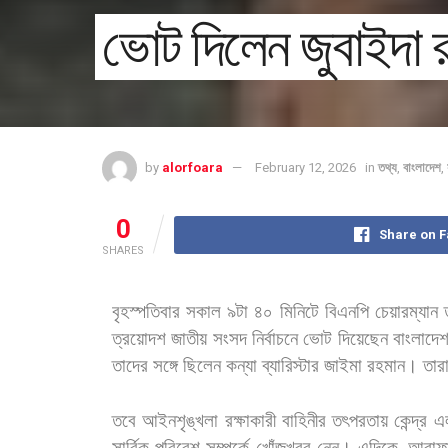
ভোট দিলেন জুবাইদা 
by
alorfoara
February 12, 2026
in
তথ্য
,
বাংলাদেশ
,
0
Share on 
SHARES
বৃহস্পতিবার
সকাল
৯টা
৪০
মিনিটে
বিএনপি
চেয়ারম্যান
ত্রয়োদশ
জাতীয়
সংসদ
নির্বাচনে
ভোট
দিয়েছেন
বাংলাদে
তাদের
সঙ্গে
ছিলেন
কন্যা
ব্যারিস্টার
জাইমা
রহমান।
তার
তবে
আইনশৃঙ্খলা
রক্ষাকারী
বাহিনীর
তৎপরতায়
কেন্দ্র
এ
সার্বিক
পরিবেশ
সম্পর্কে
খোঁজখবর
নেন। এদিকে
আরাফ