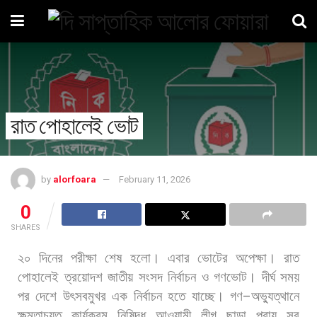
রাত পোহালেই ভোট
by
alorfoara
February 11, 2026
0
SHARES
২০
দিনের
পরীক্ষা
শেষ
হলো।
এবার
ভোটের
অপেক্ষা।
রাত
পোহালেই
ত্রয়োদশ
জাতীয়
সংসদ
নির্বাচন
ও
গণভোট।
দীর্ঘ
সময়
পর
দেশে
উৎসবমুখর
এক
নির্বাচন
হতে
যাচ্ছে।
গণ
–
অভ্যুত্থানে
ক্ষমতাচ্যুত
কার্যক্রম
নিষিদ্ধ
আওয়ামী
লীগ
ছাড়া
প্রায়
সব