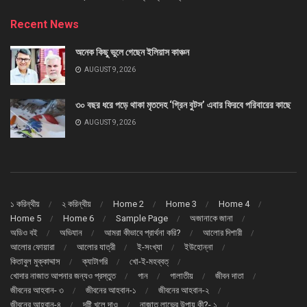
Recent News
অনেক কিছু ভুলে গেছেন ইলিয়াস কাঞ্চন
AUGUST 9, 2026
৩০ বছর ধরে পড়ে থাকা মৃতদেহ ‘গ্রিন বুটস’ এবার ফিরবে পরিবারের কাছে
AUGUST 9, 2026
১ করিন্থীয়
২ করিন্থীয়
Home 2
Home 3
Home 4
Home 5
Home 6
Sample Page
অজানাকে জানা
অডিও বই
অভিযান
আমরা কীভাবে প্রার্থনা করি?
আলোর দিশারী
আলোর ফোয়ারা
আলোর যাত্রী
ই-সংখ্যা
ইউহোন্না
কিতাবুল মুক্কাদ্দাস
ক্যাটাগরি
খো-ই-মহব্বত্
খোদার নাজাত আপনার জন্যও প্রস্তুত
গান
গালাতীয়
জীবন দাতা
জীবনের আহবান- ৩
জীবনের আহবান-১
জীবনের আহবান-২
জীবনের আহবান-৪
দৃষ্টি খুলে দাও
নাজাত লাভের উপায় কী?- ১