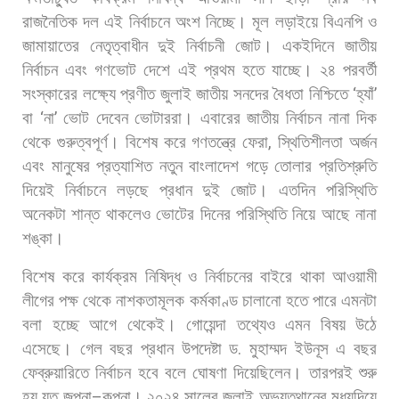
রাজনৈতিক
দল
এই
নির্বাচনে
অংশ
নিচ্ছে।
মূল
লড়াইয়ে
বিএনপি
ও
জামায়াতের
নেতৃত্বাধীন
দুই
নির্বাচনী
জোট।
একইদিনে
জাতীয়
নির্বাচন
এবং
গণভোট
দেশে
এই
প্রথম
হতে
যাচ্ছে।
২৪
পরবর্তী
সংস্কারের
লক্ষ্যে
প্রণীত
জুলাই
জাতীয়
সনদের
বৈধতা
নিশ্চিতে
‘
হ্যাঁ
’
বা
‘
না
’
ভোট
দেবেন
ভোটাররা।
এবারের
জাতীয়
নির্বাচন
নানা
দিক
থেকে
গুরুত্বপূর্ণ।
বিশেষ
করে
গণতন্ত্রে
ফেরা
,
স্থিতিশীলতা
অর্জন
এবং
মানুষের
প্রত্যাশিত
নতুন
বাংলাদেশ
গড়ে
তোলার
প্রতিশ্রুতি
দিয়েই
নির্বাচনে
লড়ছে
প্রধান
দুই
জোট।
এতদিন
পরিস্থিতি
অনেকটা
শান্ত
থাকলেও
ভোটের
দিনের
পরিস্থিতি
নিয়ে
আছে
নানা
শঙ্কা।
বিশেষ
করে
কার্যক্রম
নিষিদ্ধ
ও
নির্বাচনের
বাইরে
থাকা
আওয়ামী
লীগের
পক্ষ
থেকে
নাশকতামূলক
কর্মকাণ্ড
চালানো
হতে
পারে
এমনটা
বলা
হচ্ছে
আগে
থেকেই।
গোয়েন্দা
তথ্যেও
এমন
বিষয়
উঠে
এসেছে।
গেল
বছর
প্রধান
উপদেষ্টা
ড
.
মুহাম্মদ
ইউনূস
এ
বছর
ফেব্রুয়ারিতে
নির্বাচন
হবে
বলে
ঘোষণা
দিয়েছিলেন।
তারপরই
শুরু
হয়
যত
জল্পনা
–
কল্পনা।
২০২৪
সালের
জুলাই
অভ্যুত্থানের
মধ্যদিয়ে