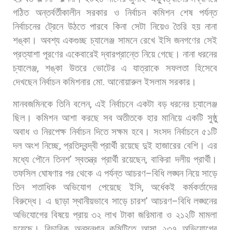
গঠিত
অন্তর্বর্তীকালীন
সরকার
ও
নির্বাচন
কমিশন
শেষ
পর্যন্ত
নির্বাচনের
ট্রেনে
উঠতে
পারবে
কিনা
সেটা
নিয়েও
তৈরি
হয়
নানা
শঙ্কা।
অবশ্য
একগুচ্ছ
চ্যালেঞ্জ
সামনে
রেখে
ইসি
জনগণের
সেই
প্রত্যাশা
পূরণের
একেবারেই
দ্বারপ্রান্তে
নিয়ে
গেছে।
নানা
ধরনের
চ্যালেঞ্জ
,
শঙ্কা
উতরে
ভোটের
এ
যাত্রাকে
সফলতা
হিসেবে
দেখছেন
নির্বাচন
কমিশনার
মো
.
আনোয়ারুল
ইসলাম
সরকার।
মানবজমিনকে
তিনি
বলেন
,
এই
নির্বাচনে
একটা
বড়
ধরনের
চ্যালেঞ্জ
ছিল।
কমিশন
আশা
করছে
সব
অতীতকে
হার
মানিয়ে
একটি
সুষ্ঠু
অবাধ
ও
নিরপেক্ষ
নির্বাচন
দিতে
সক্ষম
হবে।
সংসদ
নির্বাচনে
৫১টি
দল
অংশ
নিচ্ছে
,
প্রতিদ্বন্দ্বী
প্রার্থী
রয়েছে
দুই
হাজারের
বেশি।
এর
মধ্যে
পৌনে
তিনশ
’
স্বতন্ত্র
প্রার্থী
রয়েছেন
,
বাকিরা
দলীয়
প্রার্থী।
তফসিল
ঘোষণার
পর
থেকে
এ
পর্যন্ত
আচরণ
–
বিধি
লঙ্ঘন
নিয়ে
সাড়ে
তিন
শতাধিক
অভিযোগ
পেয়েছে
ইসি
,
অর্ধেকই
কর্মকর্তাদের
বিরুদ্ধে।
এ
ছাড়া
স্থানীয়ভাবে
সাড়ে
চারশ
’
আচরণ
–
বিধি
লঙ্ঘনের
অভিযোগের
বিষয়ে
প্রায়
৩২
লাখ
টাকা
জরিমানা
ও
২১২টি
মামলা
হয়েছে।
বিচারিক
অনুসন্ধান
কমিটিতে
আসা
২৩৭
অভিযোগের