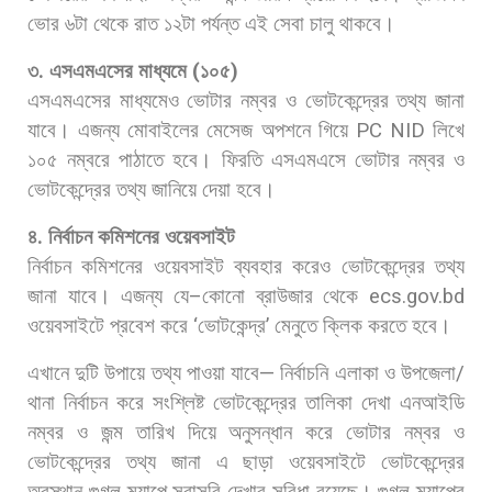
ভোর
৬টা
থেকে
রাত
১২টা
পর্যন্ত
এই
সেবা
চালু
থাকবে।
৩
.
এসএমএসের
মাধ্যমে
(
১০৫
)
এসএমএসের
মাধ্যমেও
ভোটার
নম্বর
ও
ভোটকেন্দ্রের
তথ্য
জানা
যাবে।
এজন্য
মোবাইলের
মেসেজ
অপশনে
গিয়ে
PC NID
লিখে
১০৫
নম্বরে
পাঠাতে
হবে।
ফিরতি
এসএমএসে
ভোটার
নম্বর
ও
ভোটকেন্দ্রের
তথ্য
জানিয়ে
দেয়া
হবে।
৪
.
নির্বাচন
কমিশনের
ওয়েবসাইট
নির্বাচন
কমিশনের
ওয়েবসাইট
ব্যবহার
করেও
ভোটকেন্দ্রের
তথ্য
জানা
যাবে।
এজন্য
যে
–
কোনো
ব্রাউজার
থেকে
ecs.gov.bd
ওয়েবসাইটে
প্রবেশ
করে
‘
ভোটকেন্দ্র
’
মেনুতে
ক্লিক
করতে
হবে।
এখানে
দুটি
উপায়ে
তথ্য
পাওয়া
যাবে
—
নির্বাচনি
এলাকা
ও
উপজেলা
/
থানা
নির্বাচন
করে
সংশ্লিষ্ট
ভোটকেন্দ্রের
তালিকা
দেখা এনআইডি
নম্বর
ও
জন্ম
তারিখ
দিয়ে
অনুসন্ধান
করে
ভোটার
নম্বর
ও
ভোটকেন্দ্রের
তথ্য
জানা এ
ছাড়া
ওয়েবসাইটে
ভোটকেন্দ্রের
অবস্থান
গুগল
ম্যাপে
সরাসরি
দেখার
সুবিধা
রয়েছে।
গুগল
ম্যাপের