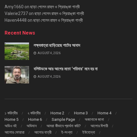
Amy1660
on
ছাড়া পেলেন রাহুল ও প্রিয়াঙ্কা গান্ধী
Valerie2737
on
ছাড়া পেলেন রাহুল ও প্রিয়াঙ্কা গান্ধী
Haven4448
on
ছাড়া পেলেন রাহুল ও প্রিয়াঙ্কা গান্ধী
Recent News
লক্ষ্যমাত্রা ছাড়িয়েছে পাটের আবাদ
AUGUST 4, 2026
বলিউডকে আর আগের মতো ‘পরিবার’ মনে হয় না
AUGUST 4, 2026
১ করিন্থীয়
২ করিন্থীয়
Home 2
Home 3
Home 4
Home 5
Home 6
Sample Page
অজানাকে জানা
অডিও বই
অভিযান
আমরা কীভাবে প্রার্থনা করি?
আলোর দিশারী
আলোর ফোয়ারা
আলোর যাত্রী
ই-সংখ্যা
ইউহোন্না