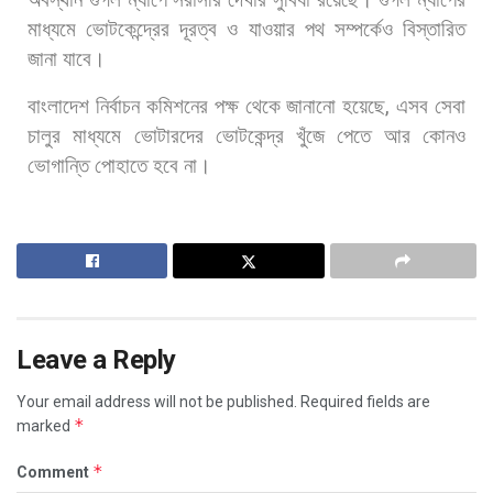
মাধ্যমে
ভোটকেন্দ্রের
দূরত্ব
ও
যাওয়ার
পথ
সম্পর্কেও
বিস্তারিত
জানা
যাবে।
বাংলাদেশ
নির্বাচন
কমিশনের
পক্ষ
থেকে
জানানো
হয়েছে
,
এসব
সেবা
চালুর
মাধ্যমে
ভোটারদের
ভোটকেন্দ্র
খুঁজে
পেতে
আর
কোনও
ভোগান্তি
পোহাতে
হবে
না।
Leave a Reply
Your email address will not be published.
Required fields are
*
marked
*
Comment