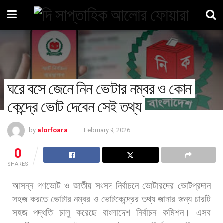
ঘরে বসে জেনে নিন ভোটার নম্বর ও কোন
কেন্দ্রে ভোট দেবেন সেই তথ্য
by
alorfoara
February 9, 2026
0
SHARES
আসন্ন
গণভোট
ও
জাতীয়
সংসদ
নির্বাচনে
ভোটারদের
ভোটপ্রদান
সহজ
করতে
ভোটার
নম্বর
ও
ভোটকেন্দ্রের
তথ্য
জানার
জন্য
চারটি
সহজ
পদ্ধতি
চালু
করেছে
বাংলাদেশ
নির্বাচন
কমিশন।
এসব