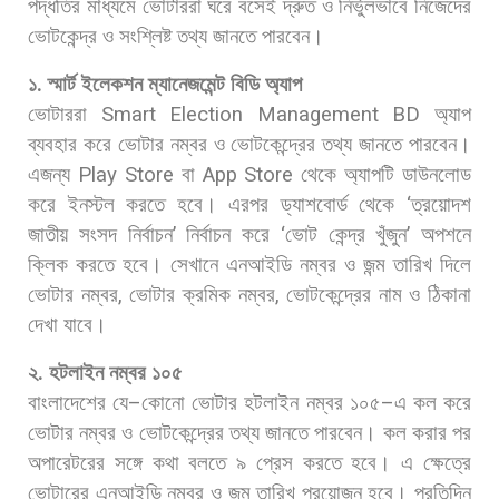
পদ্ধতির
মাধ্যমে
ভোটাররা
ঘরে
বসেই
দ্রুত
ও
নির্ভুলভাবে
নিজেদের
ভোটকেন্দ্র
ও
সংশ্লিষ্ট
তথ্য
জানতে
পারবেন।
১
.
স্মার্ট
ইলেকশন
ম্যানেজমেন্ট
বিডি
অ্যাপ
ভোটাররা
Smart Election Management BD
অ্যাপ
ব্যবহার
করে
ভোটার
নম্বর
ও
ভোটকেন্দ্রের
তথ্য
জানতে
পারবেন।
এজন্য
Play Store
বা
App Store
থেকে
অ্যাপটি
ডাউনলোড
করে
ইনস্টল
করতে
হবে।
এরপর
ড্যাশবোর্ড
থেকে
‘
ত্রয়োদশ
জাতীয়
সংসদ
নির্বাচন
’
নির্বাচন
করে
‘
ভোট
কেন্দ্র
খুঁজুন
’
অপশনে
ক্লিক
করতে
হবে।
সেখানে
এনআইডি
নম্বর
ও
জন্ম
তারিখ
দিলে
ভোটার
নম্বর
,
ভোটার
ক্রমিক
নম্বর
,
ভোটকেন্দ্রের
নাম
ও
ঠিকানা
দেখা
যাবে।
২
.
হটলাইন
নম্বর
১০৫
বাংলাদেশের
যে
–
কোনো
ভোটার
হটলাইন
নম্বর
১০৫
–
এ
কল
করে
ভোটার
নম্বর
ও
ভোটকেন্দ্রের
তথ্য
জানতে
পারবেন।
কল
করার
পর
অপারেটরের
সঙ্গে
কথা
বলতে
৯
প্রেস
করতে
হবে।
এ
ক্ষেত্রে
ভোটারের
এনআইডি
নম্বর
ও
জন্ম
তারিখ
প্রয়োজন
হবে।
প্রতিদিন