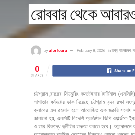
রোববার থেকে আবারও 
by
alorfoara
February 8, 2026
in
তথ্য
,
বাংলাদেশ
,
স
0
Share on 
SHARES
চট্টগ্রাম
বন্দরের
নিউমুরিং
কনটেইনার
টার্মিনাল
(
এনসিটি
লাগাতার
ধর্মঘটের
ডাক
দিয়েছে
চট্টগ্রাম
বন্দর
রক্ষা
সংগ্
ক্লাবের
এস
রহমান
হলে
আয়োজিত
এক
জরুরি
সংবাদ
স
জানানো
হয়
,
এনসিটি
বিদেশি
প্রতিষ্ঠান
ডিপি
ওয়ার্ল্ডকে
ইজ
ও
তার
বিরুদ্ধে
দুর্নীতির
তদন্ত
করতে
হবে।
আন্দোলনে
আন্দোলনরত
শ্রমিক
নেতাদের
বিরুদ্ধে
কোনো
ধরনের
ম