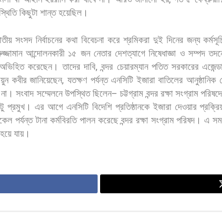
স্থিতি
কিছুটা
শান্ত
হয়েছিল।
তীয়
সংসদ
নির্বাচনের
কথা
বিবেচনা
করে
শ্রমিকরা
দুই
দিনের
জন্য
কর্মসূচ
ুজ্জামান
আন্দোলনকারী
১৫
জন
নেতার
দেশত্যাগে
নিষেধাজ্ঞা
ও
সম্পদ
তদন
অভিহিত
করেছেন।
তাদের
দাবি
,
বন্দর
চেয়ারম্যান
পতিত
সরকারের
এজেন্ড
য়ুন
কবীর
জানিয়েছেন
,
যতক্ষণ
পর্যন্ত
এনসিটি
ইজারা
বাতিলের
আনুষ্ঠানিক
না। সংবাদ
সম্মেলনে
উপস্থিত
ছিলেন
–
চট্টগ্রাম
বন্দর
রক্ষা
সংগ্রাম
পরিষদ
্টু
প্রমুখ। এর
আগে
এনসিটি
বিদেশি
প্রতিষ্ঠানকে
ইজারা
দেওয়ার
প্রক্রিয
িকেল
পর্যন্ত
টানা
কর্মবিরতি
পালন
করেছে
বন্দর
রক্ষা
সংগ্রাম
পরিষদ।
এ
সম
হয়ে
যায়।