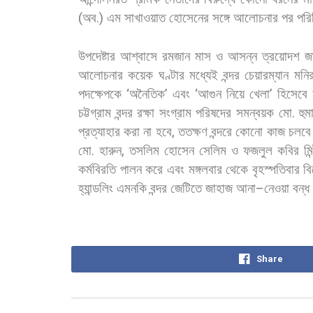
(
অব
.)
এম
সাখাওয়াত
হোসেনের
সঙ্গে
আলোচনার
পর
পরি
উপদেষ্টার
আশ্বাসে
রমজান
মাস
ও
আসন্ন
ত্রয়োদশ
জা
আলোচনার
কয়েক
ঘণ্টার
মধ্যেই
বন্দর
চেয়ারম্যান
মনির
পদক্ষেপকে
‘
অনৈতিক
’
এবং
‘
আগুন
নিয়ে
খেলা
’
হিসেবে
চট্টগ্রাম
বন্দর
রক্ষা
সংগ্রাম
পরিষদের
সমন্বয়ক
মো
.
হুমা
প্রত্যাহার
করা
না
হবে
,
ততক্ষণ
বন্দরে
কোনো
কাজ
চলবে
মো
.
হারুন
,
তসলিম
হোসেন
সেলিম
ও
ফজলুল
কবির
মিন
কর্মবিরতি
পালন
করে
এবং
মঙ্গলবার
থেকে
বৃহস্পতিবার
ব
হ্যান্ডলিং
এমনকি
বন্দর
জেটিতে
জাহাজ
আনা
–
নেওয়া
বন্ধ
Share