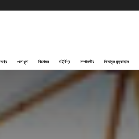
তথ্য
খেলাধুলা
বিনোদন
বহির্বিশ্ব
সম্পাদকীয়
কিতাবুল মুক্কাদ্দাস