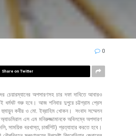
0
Share on Twitter
ন্দর
চেয়ারম্যানের
অপসারণসহ
চার
দফা
দাবিতে
আবারও
এই
ধর্মঘট
শুরু
হবে। আজ
শনিবার
দুপুরে
চট্টগ্রাম
প্রেস
.
হুমায়ুন
কবীর
ও
মো
.
ইব্রাহিম
খোকন।
সংবাদ
সম্মেলন
অ্যাডমিরাল
এস
এম
মনিরুজ্জামানকে
অবিলম্বে
অপসারণ
দলি
,
সাময়িক
বরখাস্ত
,
চার্জশিট
)
প্রত্যাহার
করতে
হবে।
ি
নৌপরিবহন
মন্ত্রণালয়ের
উপদেষ্টা
ব্রিগেডিয়ার
জেনারেল