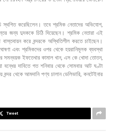
ি
স্থগিত
করেছিলেন। তবে
শ্রমিক
নেতাদের
অভিযোগ
,
্তের
জন্য
দুদককে
চিঠি
দিয়েছেন।
শ্রমিক
নেতারা
এই
া
বাস্তবায়ন
করে
বন্দরকে
অস্থিতিশীল
করতে
চাইছেন।
ঘোষণা
এবং
শ্রমিকদের
ওপর
থেকে
হয়রানিমূলক
ব্যবস্থা
ের
সমন্বয়ক
ইফতেখার
কামাল
খান
,
এস
কে
খোদা
তোতন
,
়া
বন্ধের
দাবিতে
গত
শনিবার
থেকে
সোমবার
আট
ঘণ্টা
য়
বন্দর
থেকে
আমদানি
পণ্য
চালান
ডেলিভারি
,
কনটেইনার
Tweet