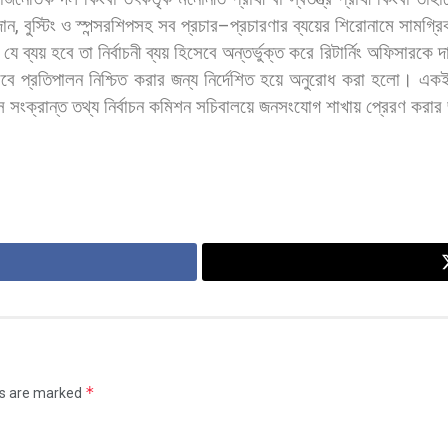
দান
,
বুস্টিং
ও
স্পন্সরশিপসহ
সব
প্রচার
–
প্রচারণার
ব্যয়ের
শিরোনামে
সামগ্রি
যে
ব্যয়
হবে
তা
নির্বাচনী
ব্যয়
হিসেবে
অন্তর্ভুক্ত
করে
রিটার্নিং
অফিসারকে
দ
াবে
প্রতিপালন
নিশ্চিত
করার
জন্য
নির্দেশিত
হয়ে
অনুরোধ
করা
হলো।
একই
ে
সংক্রান্ত
তথ্য
নির্বাচন
কমিশন
সচিবালয়ে
জনসংযোগ
শাখায়
প্রেরণ
করার
*
ds are marked