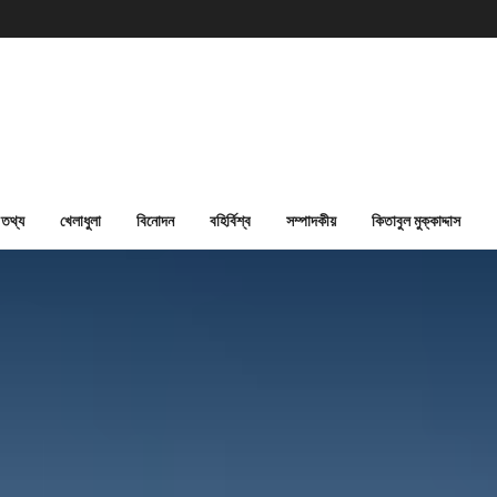
তথ্য
খেলাধুলা
বিনোদন
বহির্বিশ্ব
সম্পাদকীয়
কিতাবুল মুক্কাদ্দাস