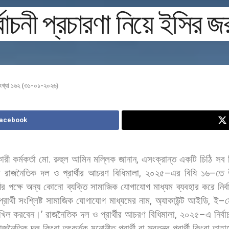
চনী প্রচারণা নিয়ে ইসির জরু
ংখ্যা ১৬২ (৩১-০১-২০২৬)
Facebook
ারী
কর্মকর্তা
মো
.
রুহুল
আমিন
মল্লিক
জানান
,
এসংক্রান্ত
একটি
চিঠি
সব
ে
রাজনৈতিক
দল
ও
প্রার্থীর
আচরণ
বিধিমালা
,
২০২৫
–
এর
বিধি
১৬
–
তে
থীর
পক্ষে
অন্য
কোনো
ব্যক্তি
সামাজিক
যোগাযোগ
মাধ্যম
ব্যবহার
করে
নির্
প্রার্থী
সংশ্লিষ্ট
সামাজিক
যোগাযোগ
মাধ্যমের
নাম
,
অ্যাকাউন্ট
আইডি
,
ই
–
খিল
করবেন।
’
রাজনৈতিক
দল
ও
প্রার্থীর
আচরণ
বিধিমালা
,
২০২৫
–
এ
নির্বা
রাজনৈতিক
দল
কিংবা
তৎকর্তৃক
মনোনীত
প্রার্থী
বা
স্বতন্ত্র
প্রার্থী
কিংবা
তাহা