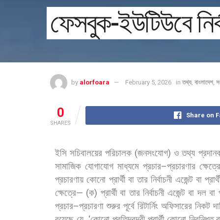
ফেসবুক-ইউটিউবে নির্বা
by
alorfoara
February 5, 2026
in
তথ্য
,
বাংলাদেশ
,
স
0
Share on 
SHARES
ইসি
সচিবালয়ের
পরিচালক
(
জনসংযোগ
)
ও
তথ্য
প্রদানক
সামাজিক
যোগাযোগ
মাধ্যমে
প্রচার
–
প্রচারণার
ক্ষেত্র
প্রচারণায়
কোনো
প্রার্থী
বা
তার
নির্বাচনী
এজেন্ট
বা
প্রার্
ক্ষেত্রে
— (
ক
)
প্রার্থী
বা
তার
নির্বাচনী
এজেন্ট
বা
দল
বা
প্রচার
–
প্রচারণা
শুরুর
পূর্বে
রিটার্নিং
অফিসারের
নিকট
দা
রয়েছে
যে
, ‘
কোনো
প্রতিদ্বন্দ্বী
প্রার্থী
কোনো
নিবন্ধিত