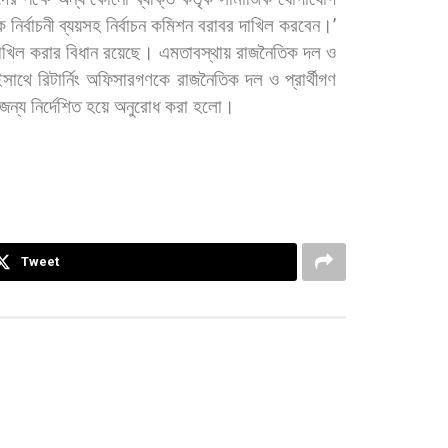
ক
নির্বাচনী
ব্যয়সহ
নির্বাচন
কমিশন
বরাবর
দাখিল
করবেন।
’
াখিল
করার
বিধান
রয়েছে। এমতাবস্থায়
রাজনৈতিক
দল
ও
সাথে
রিটার্নিং
অফিসারগণকে
রাজনৈতিক
দল
ও
প্রার্থীগণ
জন্য
নির্দেশিত
হয়ে
অনুরোধ
করা
হলো।
Tweet