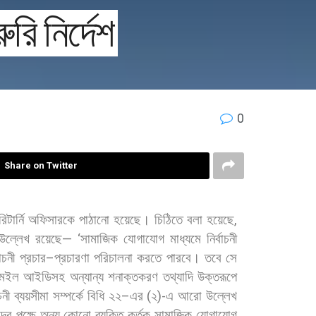
রি নির্দেশ
0
Share on Twitter
রিটার্নি
অফিসারকে
পাঠানো
হয়েছে। চিঠিতে
বলা
হয়েছে
,
উল্লেখ
রয়েছে
— ‘
সামাজিক
যোগাযোগ
মাধ্যমে
নির্বাচনী
বাচনী
প্রচার
–
প্রচারণা
পরিচালনা
করতে
পারবে।
তবে
সে
মেইল
আইডিসহ
অন্যান্য
শনাক্তকরণ
তথ্যাদি
উক্তরূপে
চনী
ব্যয়সীমা
সম্পর্কে
বিধি
২২
–
এর
(
২
)-
এ
আরো
উল্লেখ
দের
পক্ষে
অন্য
কোনো
ব্যক্তি
কর্তৃক
সামাজিক
যোগাযোগ