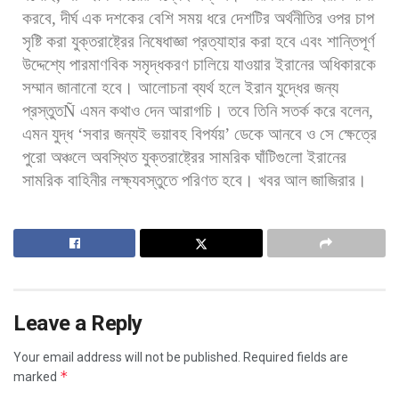
করবে
,
দীর্ঘ
এক
দশকের
বেশি
সময়
ধরে
দেশটির
অর্থনীতির
ওপর
চাপ
সৃষ্টি
করা
যুক্তরাষ্ট্রের
নিষেধাজ্ঞা
প্রত্যাহার
করা
হবে
এবং
শান্তিপূর্ণ
উদ্দেশ্যে
পারমাণবিক
সমৃদ্ধকরণ
চালিয়ে
যাওয়ার
ইরানের
অধিকারকে
সম্মান
জানানো
হবে। আলোচনা
ব্যর্থ
হলে
ইরান
যুদ্ধের
জন্য
প্রস্তুত
Ñ
এমন
কথাও
দেন
আরাগচি।
তবে
তিনি
সতর্ক
করে
বলেন
,
এমন
যুদ্ধ
‘
সবার
জন্যই
ভয়াবহ
বিপর্যয়
’
ডেকে
আনবে
ও
সে
ক্ষেত্রে
পুরো
অঞ্চলে
অবস্থিত
যুক্তরাষ্ট্রের
সামরিক
ঘাঁটিগুলো
ইরানের
সামরিক
বাহিনীর
লক্ষ্যবস্তুতে
পরিণত
হবে। খবর
আল
জাজিরার।
Leave a Reply
Your email address will not be published.
Required fields are
*
marked