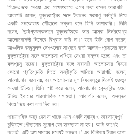
সিএনএনকে
দেওয়া
এক
সাক্ষাৎকারে
এসব
কথা
বলেন
আরাগচি।
আরাগচি
জানান
,
যুক্তরাষ্ট্রের
সঙ্গে
ইরানের
পরমাণু
কর্মসূচি
নিয়ে
একটি
সমঝোতায়
পৌঁছানো
সম্ভব
বলে
তিনি
আশাবাদী।
তিনি
বলেন
, ‘
দুর্ভাগ্যজনকভাবে
যুক্তরাষ্ট্রকে
আর
আমরা
নির্ভরযোগ্য
আলোচনাসঙ্গী
হিসেবে
বিশ্বাস
করি
না।
’
তবে
তিনি
যোগ
করেন
,
আঞ্চলিক
বন্ধুসুলভ
দেশগুলোর
মাধ্যমে
বার্তা
আদান
–
প্রদানের
ফলে
যুক্তরাষ্ট্রের
সঙ্গে
আলোচনা
এগিয়ে
নেওয়া
সম্ভব
হচ্ছে
এবং
তা
ফলপ্রসূ
হচ্ছে। যুক্তরাষ্ট্রের
সঙ্গে
সরাসরি
আলোচনার
বিষয়ে
কোনো
প্রতিশ্রুতি
দিতে
অস্বীকৃতি
জানিয়ে
আরাগচি
বলেন
,
আলোচনার
ধরন
নয়
,
বরং
আলোচনার
মূল
বিষয়বস্তুর
দিকেই
গুরুত্ব
দেওয়া
উচিত।
তিনি
স্পষ্ট
করে
বলেন
,
আলোচনার
কেন্দ্রবিন্দু
হওয়া
উচিত
ইরানের
পারমাণবিক
সক্ষমতা। আরাগচি
বলেন
, ‘
অসম্ভব
বিষয়
নিয়ে
কথা
বলা
ঠিক
নয়।
পারমাণবিক
অস্ত্র
যেন
না
থাকে
এমন
একটি
ন্যায্য
ও
ভারসাম্যপূর্ণ
চুক্তিতে
পৌঁছানোর
সুযোগ
যেন
হাতছাড়া
না
হয়।
আমি
আগেই
বলেছি
,
এটি
অল্প
সময়ের
মধ্যেই
সম্ভব।
’
এর
বিনিময়ে
ইরান
আশা