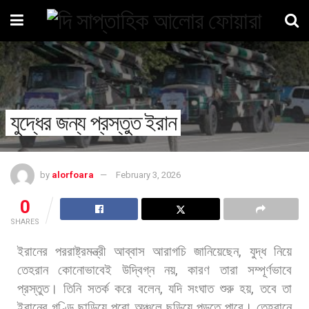
যুদ্ধের জন্য প্রস্তুত ইরান
by
alorfoara
February 3, 2026
0
SHARES
ইরানের
পররাষ্ট্রমন্ত্রী
আব্বাস
আরাগচি
জানিয়েছেন
,
যুদ্ধ
নিয়ে
তেহরান
কোনোভাবেই
উদ্বিগ্ন
নয়
,
কারণ
তারা
সম্পূর্ণভাবে
প্রস্তুত।
তিনি
সতর্ক
করে
বলেন
,
যদি
সংঘাত
শুরু
হয়
,
তবে
তা
ইরানের
গণ্ডি
ছাড়িয়ে
পুরো
অঞ্চলে
ছড়িয়ে
পড়তে
পারে।
তেহরানে