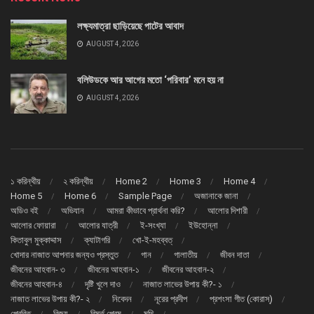
লক্ষ্যমাত্রা ছাড়িয়েছে পাটের আবাদ
AUGUST 4, 2026
বলিউডকে আর আগের মতো ‘পরিবার’ মনে হয় না
AUGUST 4, 2026
১ করিন্থীয়
২ করিন্থীয়
Home 2
Home 3
Home 4
Home 5
Home 6
Sample Page
অজানাকে জানা
অডিও বই
অভিযান
আমরা কীভাবে প্রার্থনা করি?
আলোর দিশারী
আলোর ফোয়ারা
আলোর যাত্রী
ই-সংখ্যা
ইউহোন্না
কিতাবুল মুক্কাদ্দাস
ক্যাটাগরি
খো-ই-মহব্বত্
খোদার নাজাত আপনার জন্যও প্রস্তুত
গান
গালাতীয়
জীবন দাতা
জীবনের আহবান- ৩
জীবনের আহবান-১
জীবনের আহবান-২
জীবনের আহবান-৪
দৃষ্টি খুলে দাও
নাজাত লাভের উপায় কী?- ১
নাজাত লাভের উপায় কী?- ২
নিবেদন
নূরের প্রদীপ
প্রশংসা গীত (কোরাস্)
প্রেরিত
বিজয়
বিমূর্ত প্রেম
মথি