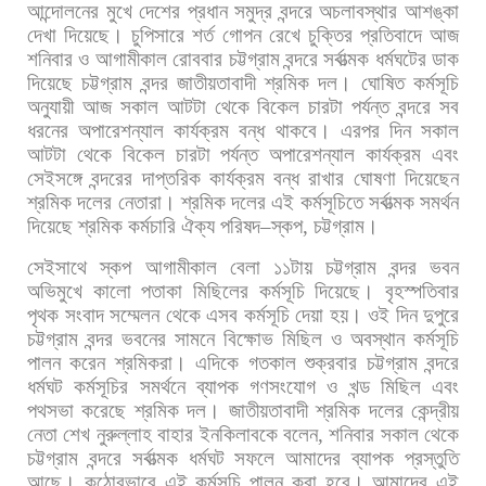
আন্দোলনের
মুখে
দেশের
প্রধান
সমুদ্র
বন্দরে
অচলাবস্থার
আশঙ্কা
দেখা
দিয়েছে।
চুপিসারে
শর্ত
গোপন
রেখে
চুক্তির
প্রতিবাদে
আজ
শনিবার
ও
আগামীকাল
রোববার
চট্টগ্রাম
বন্দরে
সর্বাত্মক
ধর্মঘটের
ডাক
দিয়েছে
চট্টগ্রাম
বন্দর
জাতীয়তাবাদী
শ্রমিক
দল।
ঘোষিত
কর্মসূচি
অনুযায়ী
আজ
সকাল
আটটা
থেকে
বিকেল
চারটা
পর্যন্ত
বন্দরে
সব
ধরনের
অপারেশন্যাল
কার্যক্রম
বন্ধ
থাকবে।
এরপর
দিন
সকাল
আটটা
থেকে
বিকেল
চারটা
পর্যন্ত
অপারেশন্যাল
কার্যক্রম
এবং
সেইসঙ্গে
বন্দরের
দাপ্তরিক
কার্যক্রম
বন্ধ
রাখার
ঘোষণা
দিয়েছেন
শ্রমিক
দলের
নেতারা।
শ্রমিক
দলের
এই
কর্মসূচিতে
সর্বাত্মক
সমর্থন
দিয়েছে
শ্রমিক
কর্মচারি
ঐক্য
পরিষদ
–
স্কপ
,
চট্টগ্রাম।
সেইসাথে
স্কপ
আগামীকাল
বেলা
১১টায়
চট্টগ্রাম
বন্দর
ভবন
অভিমুখে
কালো
পতাকা
মিছিলের
কর্মসূচি
দিয়েছে।
বৃহস্পতিবার
পৃথক
সংবাদ
সম্মেলন
থেকে
এসব
কর্মসূচি
দেয়া
হয়।
ওই
দিন
দুপুরে
চট্টগ্রাম
বন্দর
ভবনের
সামনে
বিক্ষোভ
মিছিল
ও
অবস্থান
কর্মসূচি
পালন
করেন
শ্রমিকরা।
এদিকে
গতকাল
শুক্রবার
চট্টগ্রাম
বন্দরে
ধর্মঘট
কর্মসূচির
সমর্থনে
ব্যাপক
গণসংযোগ
ও
খন্ড
মিছিল
এবং
পথসভা
করেছে
শ্রমিক
দল।
জাতীয়তাবাদী
শ্রমিক
দলের
কেন্দ্রীয়
নেতা
শেখ
নুরুল্লাহ
বাহার
ইনকিলাবকে
বলেন
,
শনিবার
সকাল
থেকে
চট্টগ্রাম
বন্দরে
সর্বাত্মক
ধর্মঘট
সফলে
আমাদের
ব্যাপক
প্রস্তুতি
আছে। কঠোরভাবে
এই
কর্মসূচি
পালন
করা
হবে।
আমাদের
এই