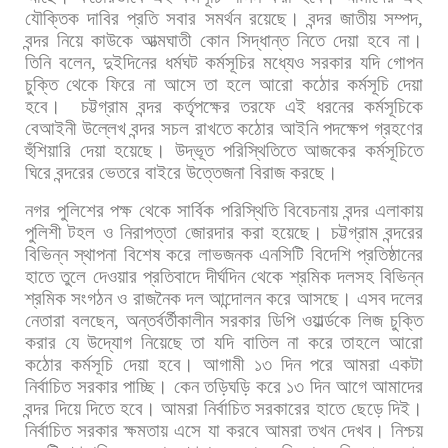
যৌক্তিক
দাবির
প্রতি
সবার
সমর্থন
রয়েছে।
বন্দর
জাতীয়
সম্পদ
,
বন্দর
নিয়ে
কাউকে
আত্মঘাতী
কোন
সিদ্ধান্ত
নিতে
দেয়া
হবে
না।
তিনি
বলেন
,
দুইদিনের
ধর্মঘট
কর্মসূচির
মধ্যেও
সরকার
যদি
গোপন
চুক্তি
থেকে
ফিরে
না
আসে
তা
হলে
আরো
কঠোর
কর্মসূচি
দেয়া
হবে।
চট্টগ্রাম
বন্দর
কর্তৃপক্ষের
তরফে
এই
ধরনের
কর্মসূচিকে
বেআইনী
উল্লেখ
বন্দর
সচল
রাখতে
কঠোর
আইনি
পদক্ষেপ
গ্রহণের
হুঁশিয়ারি
দেয়া
হয়েছে।
উদ্ভূত
পরিস্থিতিতে
আজকের
কর্মসূচিতে
ঘিরে
বন্দরের
ভেতরে
বাইরে
উত্তেজনা
বিরাজ
করছে।
নগর
পুলিশের
পক্ষ
থেকে
সার্বিক
পরিস্থিতি
বিবেচনায়
বন্দর
এলাকায়
পুলিশী
টহল
ও
নিরাপত্তা
জোরদার
করা
হয়েছে। চট্টগ্রাম
বন্দরের
বিভিন্ন
স্থাপনা
বিশেষ
করে
লাভজনক
এনসিটি
বিদেশি
প্রতিষ্ঠানের
হাতে
তুলে
দেওয়ার
প্রতিবাদে
দীর্ঘদিন
থেকে
শ্রমিক
দলসহ
বিভিন্ন
শ্রমিক
সংগঠন
ও
রাজনৈক
দল
আন্দোলন
করে
আসছে।
এসব
দলের
নেতারা
বলছেন
,
অন্তর্বর্তীকালীন
সরকার
ডিপি
ওয়ার্ল্ডকে
লিজ
চুক্তি
করার
যে
উদ্যোগ
নিয়েছে
তা
যদি
বাতিল
না
করে
তাহলে
আরো
কঠোর
কর্মসূচি
দেয়া
হবে।
আগামী
১৩
দিন
পরে
আমরা
একটা
নির্বাচিত
সরকার
পাচ্ছি।
কেন
তড়িঘড়ি
করে
১৩
দিন
আগে
আমাদের
বন্দর
দিয়ে
দিতে
হবে।
আমরা
নির্বাচিত
সরকারের
হাতে
ছেড়ে
দিই।
নির্বাচিত
সরকার
ক্ষমতায়
এসে
যা
করবে
আমরা
তখন
দেখব।
নিশ্চয়