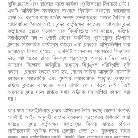
ঝুকি
রয়েছে
এবং
রাষ্ট্রের
হাতে
কার্যকর
প্রতিকারের
নিশ্চয়তা
নেই।
একটি
অনির্বাচিত
সরকারের
মাধ্যমে
নির্বাচিত
সংসদের
আলোচনা
ছাড়া
৪০
বছরের
জন্য
জাতীয়
সম্পদ
হস্তান্তরের
কোনো
নৈতিক
বা
সাংবিধানিক
বৈধতা
নেই। বন্দর
কর্তৃপক্ষের
বক্তব্য
:
চট্টগ্রাম
বন্দর
কর্তৃপক্ষের
তরফে
গতকাল
এক
বিজ্ঞপ্তিতে
বলা
হয়েছে
,
কতিপয়
স্বার্থান্বেষী
দল
ও
গোষ্ঠী
দেশের
অর্থনীতির
প্রাণকেন্দ্র
চট্টগ্রাম
বন্দরের
স্বাভাবিক
কার্যক্রম
ব্যাহত
এবং
বন্দরকে
অস্থিতিশীল
করা
চক্রান্তে
লিপ্ত
রয়েছে।
এনসিটি
সংক্রান্ত
সরকারের
সিদ্ধান্ত
উচ্চ
আদালতের
রায়ে
বিরুদ্ধে
প্রকাশ্যে
অবস্থান
নিয়ে
সভা
,
সমাবেশ
বিক্ষোভ
কর্মসূচির
মাধ্যমে
বিশৃঙ্খল
পরিস্থিতি
সৃষ্টি
করছে।
বন্দরের
তরফে
বলা
হয়
,
দেশের
সার্বিক
আমদানি
–
রফতানি
কার্যক্রম
স্বাভাবিক
এবং
বন্দরের
ক্রমবর্ধমান
প্রবৃদ্ধি
অব্যাহত
রাখতে
বন্দরের
কার্যক্রম
সচল
রাখার
কোন
বিকল্প
নেই।
এই
অবস্থায়
বন্দর
সচল
রাখতে
সবার
সর্বাত্মক
সহযোগিতা
কামনা
করা
হয়।
আর
যারা
বেআইনিভাবে
বন্দরে
অস্থিরতা
তৈরি
করছে
তাদের
বিরুদ্ধে
সংশ্লিষ্ট
আইন
অনুযায়ী
কঠোর
ব্যবস্থা
গ্রহণেরও
হুঁশিয়ারি
দেয়া
হয়েছে। বন্দর
কর্তৃপক্ষের
বক্তব্যের
বিষয়ে
জানতে
চাইলে
জাতীয়তাবাদী
শ্রমিক
দলের
কেন্দ্রীয়
নেতা
শেখ
নুরুল্লাহ
বাহার
বলেন
,
বন্দর
কর্মচারীদের
হুমকি
–
ধামকি
দিয়ে
আন্দোলন
বন্ধ
করা
যাবে