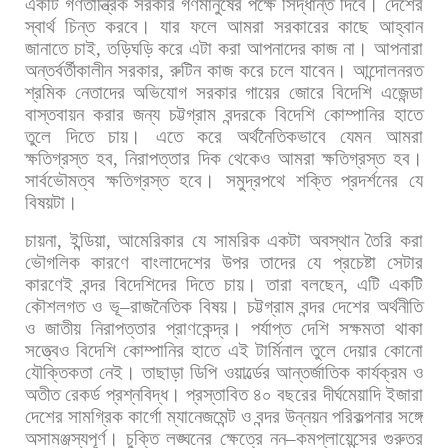
একটি
গণতান্ত্রিক
সরকার
গণমানুষের
পক্ষে
সিদ্ধান্ত
দিবে।
দেশের
স্বার্থ
চিন্ত
করবে।
যার
ফলে
আমরা
সরকারের
কাছে
আহ্বান
জানাতে
চাই
,
তড়িঘড়ি
করে
এটা
করা
আপনাদের
কাজ
না।
আপনারা
অন্তর্বর্তীকালীন
সরকার
,
রুটিন
কাজ
করে
চলে
যাবেন। আন্দোলনরত
শ্রমিক
নেতাদের
অভিযোগ
সরকার
গায়ের
জোরে
বিদেশি
এজেন্ডা
বাস্তবায়ন
করার
জন্য
চট্টগ্রাম
বন্দরকে
বিদেশি
কোম্পানির
হাতে
তুলে
দিতে
চায়।
এতে
করে
অর্থনৈতিকভাবে
যেমন
আমরা
ক্ষতিগ্রস্ত
হব
,
নিরাপত্তার
দিক
থেকেও
আমরা
ক্ষতিগ্রস্ত
হব।
সার্বভৌমত্ব
ক্ষতিগ্রস্ত
হবে।
সমুদ্রপথে
শক্তি
প্রদর্শনের
যে
বিষয়টা।
চায়না
,
ইন্ডিয়া
,
আমেরিকার
যে
সামরিক
একটা
অবস্থান
তৈরি
করা
ভৌগলিক
কারণে
বাংলাদেশের
উপর
তাদের
যে
প্রচেষ্টা
সেটার
কারণেই
বন্দর
বিদেশিদের
দিতে
চায়। তারা
বলছেন
,
এটি
একটি
কৌশলগত
ও
ভূ
–
রাজনৈতিক
বিষয়।
চট্টগ্রাম
বন্দর
দেশের
অর্থনীতি
ও
জাতীয়
নিরাপত্তার
প্রাণকেন্দ্র।
পর্যাপ্ত
দেশি
সক্ষমতা
থাকা
সত্ত্বেও
বিদেশি
কোম্পানির
হাতে
এই
টার্মিনাল
তুলে
দেয়ার
কোনো
যৌক্তিকতা
নেই।
তাছাড়া
ডিপি
ওয়ার্ল্ডের
আন্তর্জাতিক
কার্যক্রম
ও
অতীত
রেকর্ড
প্রশ্নবিদ্ধ। প্রস্তাবিত
৪০
বছরের
দীর্ঘমেয়াদি
ইজারা
দেশের
সামগ্রিক
কার্গো
ম্যানেজমেন্ট
ও
বন্দর
উন্নয়ন
পরিকল্পনার
সঙ্গে
অসামঞ্জস্যপূর্ণ।
চুক্তি
লঙ্ঘনের
ক্ষেত্রে
নন
–
কমপ্লায়েন্সের
গুরুতর