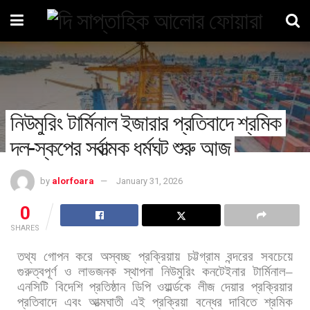
নিউমুরিং টার্মিনাল ইজারার প্রতিবাদে শ্রমিক
দল-স্কপের সর্বাত্মক ধর্মঘট শুরু আজ
by
alorfoara
January 31, 2026
0
SHARES
তথ্য
গোপন
করে
অস্বচ্ছ
প্রক্রিয়ায়
চট্টগ্রাম
বন্দরের
সবচেয়ে
গুরুত্বপূর্ণ
ও
লাভজনক
স্থাপনা
নিউমুরিং
কনটেইনার
টার্মিনাল
–
এনসিটি
বিদেশি
প্রতিষ্ঠান
ডিপি
ওয়ার্ল্ডকে
লীজ
দেয়ার
প্রক্রিয়ার
প্রতিবাদে
এবং
আত্মঘাতী
এই
প্রক্রিয়া
বন্ধের
দাবিতে
শ্রমিক