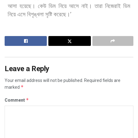
আসা
হয়েছে।
কেউ
ডিম
নিয়ে
আসে
নাই।
তারা
নিজেরাই
ডিম
নিয়ে
এসে
বিশৃঙ্খলা
সৃষ্টি
করেছে।
’
Leave a Reply
Your email address will not be published.
Required fields are
*
marked
*
Comment