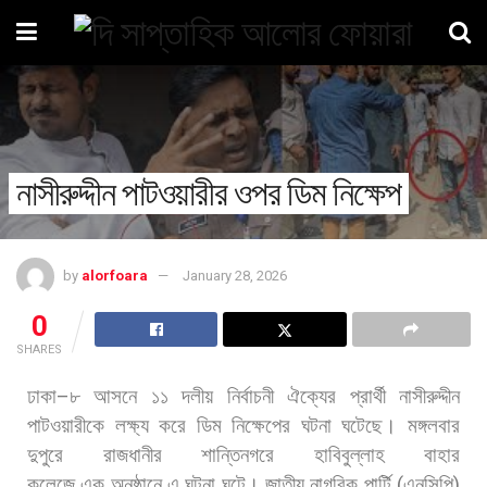
নাসীরুদ্দীন পাটওয়ারীর ওপর ডিম নিক্ষেপ
by
alorfoara
January 28, 2026
0
SHARES
ঢাকা
–
৮
আসনে
১১
দলীয়
নির্বাচনী
ঐক্যের
প্রার্থী
নাসীরুদ্দীন
পাটওয়ারীকে
লক্ষ্য
করে
ডিম
নিক্ষেপের
ঘটনা
ঘটেছে।
মঙ্গলবার
দুপুরে
রাজধানীর
শান্তিনগরে
হাবিবুল্লাহ
বাহার
কলেজে
এক
অনুষ্ঠানে
এ
ঘটনা
ঘটে।
জাতীয়
নাগরিক
পার্টি
(
এনসিপি
)