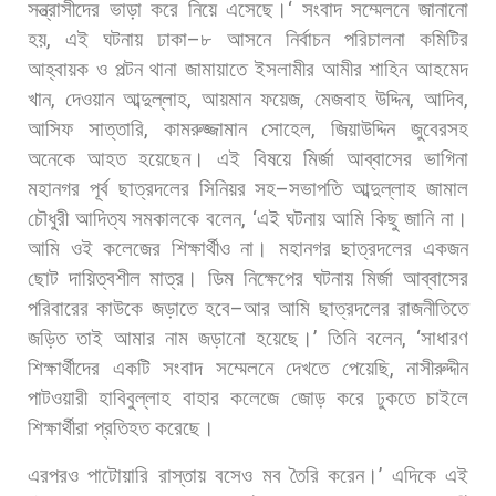
সন্ত্রাসীদের
ভাড়া
করে
নিয়ে
এসেছে।
‘
সংবাদ
সম্মেলনে
জানানো
হয়
,
এই
ঘটনায়
ঢাকা
–
৮
আসনে
নির্বাচন
পরিচালনা
কমিটির
আহ্বায়ক
ও
পল্টন
থানা
জামায়াতে
ইসলামীর
আমীর
শাহিন
আহমেদ
খান
,
দেওয়ান
আব্দুল্লাহ
,
আয়মান
ফয়েজ
,
মেজবাহ
উদ্দিন
,
আদিব
,
আসিফ
সাত্তারি
,
কামরুজ্জামান
সোহেল
,
জিয়াউদ্দিন
জুবেরসহ
অনেকে
আহত
হয়েছেন। এই
বিষয়ে
মির্জা
আব্বাসের
ভাগিনা
মহানগর
পূর্ব
ছাত্রদলের
সিনিয়র
সহ
–
সভাপতি
আব্দুল্লাহ
জামাল
চৌধুরী
আদিত্য
সমকালকে
বলেন
, ‘
এই
ঘটনায়
আমি
কিছু
জানি
না।
আমি
ওই
কলেজের
শিক্ষার্থীও
না।
মহানগর
ছাত্রদলের
একজন
ছোট
দায়িত্বশীল
মাত্র।
ডিম
নিক্ষেপের
ঘটনায়
মির্জা
আব্বাসের
পরিবারের
কাউকে
জড়াতে
হবে
–
আর
আমি
ছাত্রদলের
রাজনীতিতে
জড়িত
তাই
আমার
নাম
জড়ানো
হয়েছে।
’
তিনি
বলেন
, ‘
সাধারণ
শিক্ষার্থীদের
একটি
সংবাদ
সম্মেলনে
দেখতে
পেয়েছি
,
নাসীরুদ্দীন
পাটওয়ারী
হাবিবুল্লাহ
বাহার
কলেজে
জোড়
করে
ঢুকতে
চাইলে
শিক্ষার্থীরা
প্রতিহত
করেছে।
এরপরও
পাটোয়ারি
রাস্তায়
বসেও
মব
তৈরি
করেন।
’
এদিকে
এই