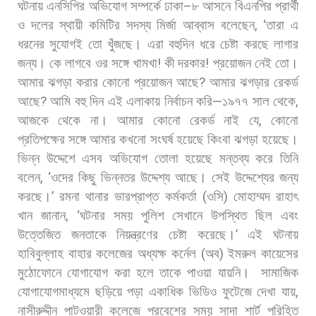
ঘটনায়
এনসিপির
অভিযোগ
সম্পর্কে
ঢাকা
–
৮
আসনে
বিএনপির
প্রার্থী
ও
দলের
স্থায়ী
কমিটির
সদস্য
মির্জা
আব্বাস
বলেছেন
, ‘
তারা
এ
ধরনের
সুযোগই
তো
খুঁজছে।
এরা
বহুদিন
ধরে
চেষ্টা
করছে
লাগার
জন্য।
কে
লাগবে
ওর
সঙ্গে
খামখা
!
কী
দরকার
!
প্রয়োজন
নেই
তো।
আমার
ঝগড়া
করার
কোনো
প্রয়োজন
আছে
?
আমার
ঝগড়ার
রেকর্ড
আছে
?
আমি
বহু
দিন
এই
এলাকায়
নির্বাচন
করি
—
১৯৭৭
সাল
থেকে
,
আজকে
থেকে
না।
আমার
কোনো
রেকর্ড
নাই
যে
,
কোনো
প্রতিপক্ষের
সঙ্গে
আমার
কখনো
সংঘর্ষ
হয়েছে
কিংবা
ঝগড়া
হয়েছে।
ভিন্ন
উদ্দেশে
এসব
অভিযোগ
তোলা
হয়েছে
মন্তব্য
করে
তিনি
বলেন
, ‘
ওদের
কিছু
ভিন্নতর
উদ্দেশ্য
আছে।
সেই
উদ্দেশ্যের
জন্য
করছে।
’
রমনা
থানার
ভারপ্রাপ্ত
কর্মকর্তা
(
ওসি
)
মোহাম্মদ
রাহাৎ
খান
জানান
, ‘
ঘটনার
সময়
পুলিশ
সেখানে
উপস্থিত
ছিল
এবং
উত্তেজিত
জনতাকে
নিয়ন্ত্রণের
চেষ্টা
করেছে।
’
এই
ঘটনায়
হাবিবুল্লাহ
বাহার
কলেজের
অধ্যক্ষ
কর্নেল
(
অব
)
ইমরুল
কায়েসের
মুঠোফোনে
যোগাযোগ
করা
হলে
তাকে
পাওয়া
যায়নি।
সামাজিক
যোগাযোগমাধ্যমে
ছড়িয়ে
পড়া
একাধিক
ভিডিও
ফুটেজে
দেখা
যায়
,
নাসীরুদ্দীন
পাটওয়ারী
কলেজে
প্রবেশের
সময়
সাদা
শার্ট
পরিহিত