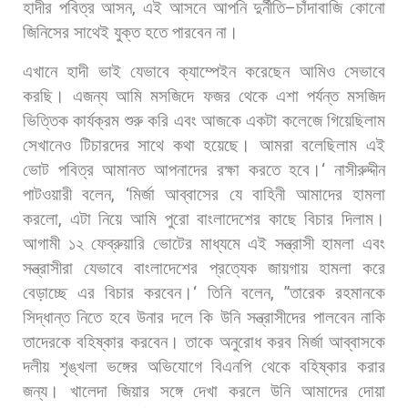
হাদীর
পবিত্র
আসন
,
এই
আসনে
আপনি
দুর্নীতি
–
চাঁদাবাজি
কোনো
জিনিসের
সাথেই
যুক্ত
হতে
পারবেন
না।
এখানে
হাদী
ভাই
যেভাবে
ক্যাম্পেইন
করেছেন
আমিও
সেভাবে
করছি।
এজন্য
আমি
মসজিদে
ফজর
থেকে
এশা
পর্যন্ত
মসজিদ
ভিত্তিক
কার্যক্রম
শুরু
করি
এবং
আজকে
একটা
কলেজে
গিয়েছিলাম
সেখানেও
টিচারদের
সাথে
কথা
হয়েছে।
আমরা
বলেছিলাম
এই
ভোট
পবিত্র
আমানত
আপনাদের
রক্ষা
করতে
হবে।
‘
নাসীরুদ্দীন
পাটওয়ারী
বলেন
, ‘
মির্জা
আব্বাসের
যে
বাহিনী
আমাদের
হামলা
করলো
,
এটা
নিয়ে
আমি
পুরো
বাংলাদেশের
কাছে
বিচার
দিলাম।
আগামী
১২
ফেব্রুয়ারি
ভোটের
মাধ্যমে
এই
সন্ত্রাসী
হামলা
এবং
সন্ত্রাসীরা
যেভাবে
বাংলাদেশের
প্রত্যেক
জায়গায়
হামলা
করে
বেড়াচ্ছে
এর
বিচার
করবেন।
‘
তিনি
বলেন
, ”
তারেক
রহমানকে
সিদ্ধান্ত
নিতে
হবে
উনার
দলে
কি
উনি
সন্ত্রাসীদের
পালবেন
নাকি
তাদেরকে
বহিষ্কার
করবেন।
তাকে
অনুরোধ
করব
মির্জা
আব্বাসকে
দলীয়
শৃঙ্খলা
ভঙ্গের
অভিযোগে
বিএনপি
থেকে
বহিষ্কার
করার
জন্য।
খালেদা
জিয়ার
সঙ্গে
দেখা
করলে
উনি
আমাদের
দোয়া