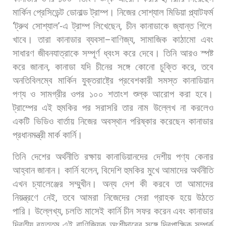
মার্কিন
প্রেসিডেন্ট
ডোনাল্ড
ট্রাম্প।
নিজের
সোশ্যাল
মিডিয়া
প্ল্যাটফর্ম
‌‌‘
ট্রুথ
সোশ্যাল
’-
এ
ট্রাম্প
লিখেছেন
,
চীন
কানাডাকে
জ্যান্ত
গিলে
খাবে।
তারা
কানাডার
ব্যবসা
–
বাণিজ্য
,
সামাজিক
কাঠামো
এবং
সাধারণ
জীবনযাত্রাকে
সম্পূর্ণ
ধ্বংস
করে
দেবে। তিনি
আরও
স্পষ্ট
করে
জানান
,
কানাডা
যদি
চীনের
সঙ্গে
কোনো
চুক্তি
করে
,
তবে
অনতিবিলম্বে
মার্কিন
যুক্তরাষ্ট্রে
প্রবেশকারী
সমস্ত
কানাডিয়ান
পণ্য
ও
সামগ্রীর
ওপর
১০০
শতাংশ
শুল্ক
আরোপ
করা
হবে।
ট্রাম্পের
এই
হুমকির
পর
সরাসরি
তার
নাম
উল্লেখ
না
করলেও
একটি
ভিডিও
বার্তায়
নিজের
অবস্থান
পরিষ্কার
করেছেন
কানাডার
প্রধানমন্ত্রী
মার্ক
কার্নি।
তিনি
দেশের
অর্থনীতি
রক্ষায়
কানাডিয়ানদের
দেশীয়
পণ্য
কেনার
আহ্বান
জানান।
কার্নি
বলেন
,
বিদেশি
হুমকির
মুখে
আমাদের
অর্থনীতি
এখন
চ্যালেঞ্জের
সম্মুখীন।
অন্য
দেশ
কী
করবে
তা
আমাদের
নিয়ন্ত্রণে
নেই
,
তবে
আমরা
নিজেদের
সেরা
গ্রাহক
হয়ে
উঠতে
পারি। উল্লেখ্য
,
চলতি
মাসেই
কার্নি
চীন
সফর
করেন
এবং
কানাডার
দ্বিতীয়
বৃহত্তম
এই
বাণিজ্যিক
অংশীদারের
সঙ্গে
দ্বিপাক্ষিক
সম্পর্ক