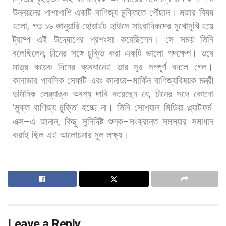
উন্নয়নের
পাশাপাশি
একটি
বাণিজ্য
চুক্তিতে
পৌঁছান।
মজার
বিষয়
হলো
,
গত
১৬
জানুয়ারি
হোয়াইট
হাউসে
সাংবাদিকদের
মুখোমুখি
হয়ে
ট্রাম্প
এই
উদ্যোগের
প্রশংসা
করেছিলেন।
সে
সময়
তিনি
বলেছিলেন
,
চীনের
সঙ্গে
চুক্তি
করা
একটি
ভালো
পদক্ষেপ।
তবে
মাত্র
কয়েক
দিনের
ব্যবধানেই
তার
সুর
সম্পূর্ণ
বদলে
গেল।
কানাডার
পাবলিক
সেফটি
এবং
কানাডা
–
মার্কিন
বাণিজ্যবিষয়ক
মন্ত্রী
ডমিনিক
লেব্ল্যাঙ্ক
অবশ্য
দাবি
করেছেন
যে
,
চীনের
সঙ্গে
কোনো
‘
মুক্ত
বাণিজ্য
চুক্তি
’
হচ্ছে
না।
তিনি
সোশ্যাল
মিডিয়া
প্ল্যাটফর্ম
এক্স
–
এ
জানান
,
কিছু
সুনির্দিষ্ট
শুল্ক
–
সংক্রান্ত
সমস্যার
সমাধান
করাই
ছিল
এই
আলোচনার
মূল
লক্ষ্য।
Leave a Reply