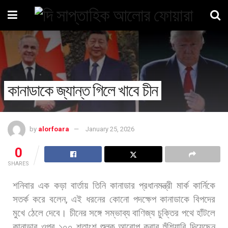
কানাডাকে জ্যান্ত গিলে খাবে চীন
by
alorfoara
January 25, 2026
0
SHARES
শনিবার
এক
কড়া
বার্তায়
তিনি
কানাডার
প্রধানমন্ত্রী
মার্ক
কার্নিকে
সতর্ক
করে
বলেন
,
এই
ধরনের
কোনো
পদক্ষেপ
কানাডাকে
বিপদের
মুখে
ঠেলে
দেবে। চীনের
সঙ্গে
সম্ভাব্য
বাণিজ্য
চুক্তির
পথে
হাঁটলে
কানাডার
ওপর
১০০
শতাংশ
শুল্ক
আরোপ
করার
হুঁশিয়ারি
দিয়েছেন