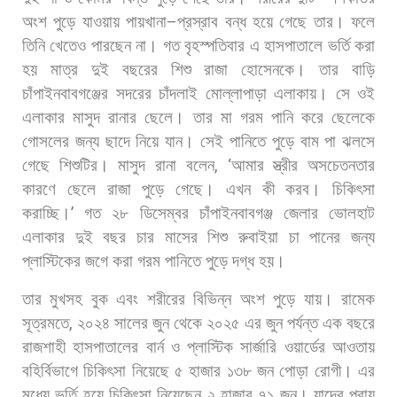
অংশ
পুড়ে
যাওয়ায়
পায়খানা
–
প্রস্রাব
বন্ধ
হয়ে
গেছে
তার।
ফলে
তিনি
খেতেও
পারছেন
না।
গত
বৃহস্পতিবার
এ
হাসপাতালে
ভর্তি
করা
হয়
মাত্র
দুই
বছরের
শিশু
রাজা
হোসেনকে।
তার
বাড়ি
চাঁপাইনবাবগঞ্জের
সদরের
চাঁদলাই
মোল্লাপাড়া
এলাকায়।
সে
ওই
এলাকার
মাসুদ
রানার
ছেলে।
তার
মা
গরম
পানি
করে
ছেলেকে
গোসলের
জন্য
ছাদে
নিয়ে
যান।
সেই
পানিতে
পুড়ে
বাম
পা
ঝলসে
গেছে
শিশুটির।
মাসুদ
রানা
বলেন
, ‘
আমার
স্ত্রীর
অসচেতনতার
কারণে
ছেলে
রাজা
পুড়ে
গেছে।
এখন
কী
করব।
চিকিৎসা
করাচ্ছি।
’
গত
২৮
ডিসেম্বর
চাঁপাইনবাবগঞ্জ
জেলার
ভোলহাট
এলাকার
দুই
বছর
চার
মাসের
শিশু
রুবাইয়া
চা
পানের
জন্য
প্লাস্টিকের
জগে
করা
গরম
পানিতে
পুড়ে
দগ্ধ
হয়।
তার
মুখসহ
বুক
এবং
শরীরের
বিভিন্ন
অংশ
পুড়ে
যায়। রামেক
সূত্রমতে
,
২০২৪
সালের
জুন
থেকে
২০২৫
এর
জুন
পর্যন্ত
এক
বছরে
রাজশাহী
হাসপাতালের
বার্ন
ও
প্লাস্টিক
সার্জারি
ওয়ার্ডের
আওতায়
বহির্বিভাগে
চিকিৎসা
নিয়েছে
৫
হাজার
১৩৮
জন
পোড়া
রোগী।
এর
মধ্যে
ভর্তি
হয়ে
চিকিৎসা
নিয়েছেন
২
হাজার
৭১
জন।
যাদের
প্রায়