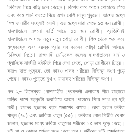
চিকিৎসা
নিয়ে
বাড়ি
চলে
গেছেন।
বিশেষ
করে
আগুন
পোহাতে
গিয়ে
এবং
গরম
পানি
করতে
গিয়ে
এখন
বেশি
মানুষ
পুড়ছে।
তাদের
মধ্যে
শিশু
ও
নারীর
সংখ্যাই
বেশি।
এর
মধ্যে
মারা
গেছে
১৩
জন
রোগী।
হাসপাতালে
এখনো
ভর্তি
আছে
৫৫
জন
রোগী।
প্রতিদিনই
হাসপাতালে
আসছে
নতুন
নতুন
পোড়া
রোগী।
শিশু
থেকে
শুরু
করে
মধ্যবয়স্ক
এবং
বয়স্ক
প্রায়
সব
বয়সের
পোড়া
রোগীই
আসছে
চিকিৎসা
নিতে। রাজশাহী
মেডিকেল
কলেজ
হাসপাতালের
বার্ন
ও
প্লাস্টিক
সার্জারি
ইউনিটে
গিয়ে
দেখা
গেছে
,
পোড়া
রোগীদের
চিত্র।
কারও
হাত
পুড়েছে
,
তো
কারও
পাসহ
শরীরের
বিভিন্ন
অংশ
পুড়ে
গেছে।
কারও
পুড়েছে
মুখ
ও
মাথাসহ
শরীরের
বিভিন্ন
অংশ।
গত
২৮
ডিসেম্বর
গোদাগাড়ীর
প্রেমতলী
এলাকায়
শীত
তাড়াতে
বাড়ির
পাশে
খড়কুটো
জ্বালিয়ে
আগুন
পোহাতে
গিয়ে
দগ্ধ
হন
দুই
নারী।
তাদের
দুজনের
বয়স
পঞ্চাশের
ওপরে।
তারা
হলেন
রুবিয়া
খাতুন
(
৭০
)
এবং
জাকিয়া
খাতুন
(
৫৫
)
।
রুবিয়ার
বোন
শিউলি
বেগম
জানান
,
দুজনের
মধ্যে
রুবিয়া
খাতুনের
শরীরের
১৪
ভাগ
পুড়ে
গেছে।
দুই
পা
ও
কোমর
পর্যন্ত
পুড়ে
গেছে
তার।
শরীরের
দুটি
স্পর্শকাতর