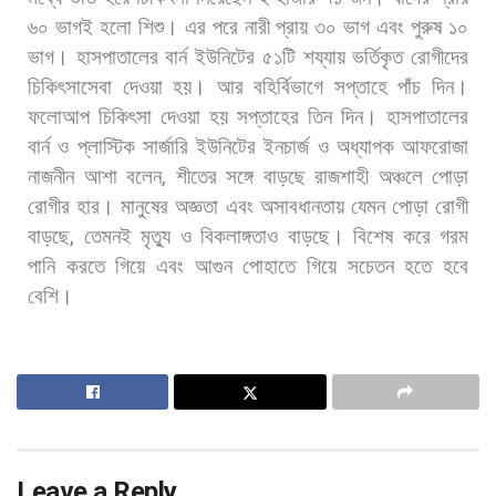
৬০
ভাগই
হলো
শিশু।
এর
পরে
নারী
প্রায়
৩০
ভাগ
এবং
পুরুষ
১০
ভাগ।
হাসপাতালের
বার্ন
ইউনিটের
৫১টি
শয্যায়
ভর্তিকৃত
রোগীদের
চিকিৎসাসেবা
দেওয়া
হয়।
আর
বহির্বিভাগে
সপ্তাহে
পাঁচ
দিন।
ফলোআপ
চিকিৎসা
দেওয়া
হয়
সপ্তাহের
তিন
দিন। হাসপাতালের
বার্ন
ও
প্লাস্টিক
সার্জারি
ইউনিটের
ইনচার্জ
ও
অধ্যাপক
আফরোজা
নাজনীন
আশা
বলেন
,
শীতের
সঙ্গে
বাড়ছে
রাজশাহী
অঞ্চলে
পোড়া
রোগীর
হার।
মানুষের
অজ্ঞতা
এবং
অসাবধানতায়
যেমন
পোড়া
রোগী
বাড়ছে
,
তেমনই
মৃত্যু
ও
বিকলাঙ্গতাও
বাড়ছে।
বিশেষ
করে
গরম
পানি
করতে
গিয়ে
এবং
আগুন
পোহাতে
গিয়ে
সচেতন
হতে
হবে
বেশি।
Leave a Reply