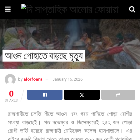
আগুন পোহাতে বাড়ছে মৃত্যু
by
alorfoara
January 16, 2026
0
SHARES
রাজশাহীতে
চলতি
শীতে
আগুন
এবং
গরম
পানিতে
পোড়া
রোগীর
সংখ্যা
বাড়ছেই।
গত
নভেম্বর
ও
ডিসেম্বরেই
২৫২
জন
পোড়া
রোগী
ভর্তি
হয়েছে
রাজশাহী
মেডিকেল
কলেজ
হাসপাতালে।
এর
বাইরে
জরুরি
বিভাগ
থেকে
আরও
অন্তত
৩০০
জন
রোগী
প্রাথমিক