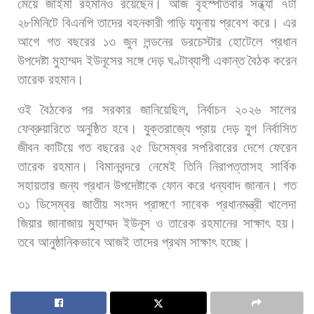
মেয়ে
জাইমা
রহমানও
রয়েছেন। আজ
বৃহস্পতিবার
সন্ধ্যা
৭টা
২৮মিনিটে
বিএনপি
তাদের
বহনকারী
গাড়ি
যমুনায়
প্রবেশ
করে। এর
আগে
গত
বছরের
১৩
জুন
লন্ডনের
ডরচেস্টার
হোটেলে
প্রধান
উপদেষ্টা
মুহাম্মদ
ইউনূসের
সঙ্গে
দেড়
ঘণ্টাব্যাপী
একান্ত
বৈঠক
করেন
তারেক
রহমান।
ওই
বৈঠকের
পর
সরকার
জানিয়েছিল
,
নির্বাচন
২০২৬
সালের
ফেব্রুয়ারিতে
অনুষ্ঠিত
হবে।
যুক্তরাজ্যে
প্রায়
দেড়
যুগ
নির্বাসিত
জীবন
কাটিয়ে
গত
বছরের
২৫
ডিসেম্বর
সপরিবারের
দেশে
ফেরেন
তারেক
রহমান।
বিমানবন্দরে
নেমেই
তিনি
নিরাপত্তাসহ
সার্বিক
সহায়তার
জন্য
প্রধান
উপদেষ্টাকে
ফোন
করে
ধন্যবাদ
জানান। গত
৩১
ডিসেম্বর
জাতীয়
সংসদ
প্রাঙ্গণে
সাবেক
প্রধানমন্ত্রী
খালেদা
জিয়ার
জানাজায়
মুহাম্মদ
ইউনূস
ও
তারেক
রহমানের
সাক্ষাৎ
হয়।
তবে
আনুষ্ঠানিকভাবে
আজই
তাদের
প্রথম
সাক্ষাৎ
হচ্ছে।