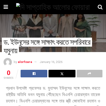
ড. ইউনূসের সঙ্গে সাক্ষাৎ করতে সপরিবারে
যমুনায়
by
alorfoara
January 16, 2026
0
SHARES
প্রধান
উপদেষ্টা
প্রফেসর
ড
.
মুহাম্মদ
ইউনূসের
সঙ্গে
সাক্ষাৎ
করতে
রাষ্ট্রীয়
অতিথি
ভবন
যমুনায়
পৌঁছেছেন
বিএনপি
চেয়ারম্যান
তারেক
রহমান।
বিএনপি
চেয়ারম্যানের
সঙ্গে
তার
স্ত্রী
জোবাইদা
রহমান
ও