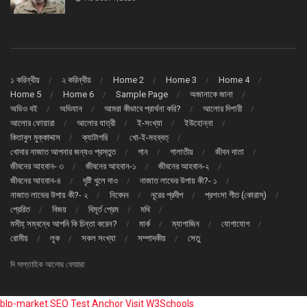
১ করিন্থীয়
২ করিন্থীয়
Home 2
Home 3
Home 4
Home 5
Home 6
Sample Page
অজানাকে জানা
অডিও বই
অভিযান
আমরা কীভাবে প্রার্থনা করি?
আলোর দিশারী
আলোর ফোয়ারা
আলোর যাত্রী
ই-সংখ্যা
ইউহোন্না
কিতাবুল মুক্কাদ্দাস
ক্যাটাগরি
খো-ই-মহব্বত্
খোদার নাজাত আপনার জন্যও প্রস্তুত
গান
গালাতীয়
জীবন দাতা
জীবনের আহবান- ৩
জীবনের আহবান-১
জীবনের আহবান-২
জীবনের আহবান-৪
দৃষ্টি খুলে দাও
নাজাত লাভের উপায় কী?- ১
নাজাত লাভের উপায় কী?- ২
নিবেদন
নূরের প্রদীপ
প্রশংসা গীত (কোরাস্)
প্রেরিত
বিজয়
বিমূর্ত প্রেম
মথি
মসীহ্ সম্বন্ধে আপনি কি চিন্তা করেন?
মার্ক
ম্যাগাজিন
যোগাযোগ
রোমীয়
লূক
সকল সংখ্যা
সম্পাদকীয়
সেতু
দি সাপ্তাহিক আলোর ফোয়ারা
blp-market
SEO Test Anchor
Visit W3Schools