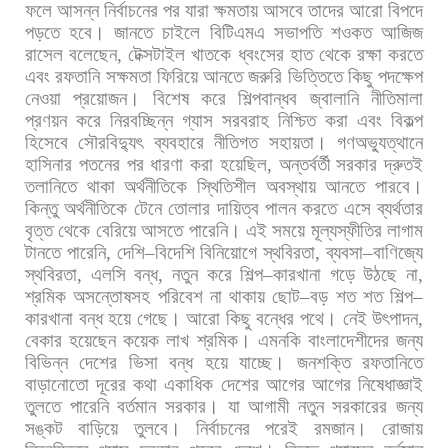
ফলে
আসন্ন
নির্বাচনের
পর
যারা
ক্ষমতায়
আসবে
তাদের
আরো
বিপদে
পড়তে
হবে। জানতে
চাইলে
বিটিএমএ
সভাপতি
শওকত
আজিজ
রাসেল
বলেছেন
,
টেক্সটাইল
খাতকে
ধ্বংসের
হাত
থেকে
রক্ষা
করতে
এবং
রফতানি
সক্ষমতা
ফিরিয়ে
আনতে
জরুরি
ভিত্তিতে
কিছু
পদক্ষেপ
নেওয়া
প্রয়োজন।
বিশেষ
করে
শিল্পবান্ধব
জ্বালানি
নীতিমালা
প্রণয়ন
করে
নিরবচ্ছিন্ন
গ্যাস
সরবরাহ
নিশ্চিত
করা
এবং
বিকল্প
হিসেবে
সৌরবিদ্যুৎ
ব্যবহারে
নীতিগত
সহায়তা। গণঅভ্যুত্থানে
হাসিনার
পতনের
পর
ধারণা
করা
হয়েছিল
,
অন্তর্বর্তী
সরকার
দ্রুতই
তলানিতে
থাকা
অর্থনীতিকে
স্থিতিশীল
অবস্থায়
আনতে
পারবে।
কিন্তু
অর্থনীতিকে
টেনে
তোলার
দায়িত্ব
পালন
করতে
এসে
ব্যর্থতার
বৃত্ত
থেকে
বেরিয়ে
আসতে
পারেনি।
এই
সময়ে
মূল্যস্ফীতির
লাগাম
টানতে
পারেনি
,
দেশি
–
বিদেশি
বিনিয়োগে
স্থবিরতা
,
ব্যবসা
–
বাণিজ্যে
স্থবিরতা
,
এলসি
বন্ধ
,
নতুন
করে
শিল্প
–
কারখানা
গড়ে
উঠছে
না
,
শ্রমিক
অসন্তোষসহ
পরিবেশ
না
থাকায়
ছোট
–
বড়
শত
শত
শিল্প
–
কারখানা
বন্ধ
হয়ে
গেছে।
আরো
কিছু
বন্ধের
পথে।
নেই
উৎপাদন
,
বেকার
হয়েছেন
কয়েক
লাখ
শ্রমিক।
এমনকি
বাংলাদেশীদের
জন্য
বিভিন্ন
দেশের
ভিসা
বন্ধ
হয়ে
যাচ্ছে।
জনশক্তি
রফতানিতে
বাড়ানোতো
দূরের
কথা
একাধিক
দেশের
আগের
আগের
নিষেধাজ্ঞাই
তুলতে
পারেনি
বর্তমান
সরকার।
যা
আগামী
নতুন
সরকারের
জন্য
সঙ্কট
বাড়িয়ে
তুলবে।
নির্বাচনের
পরেই
রমজান।
রোজায়