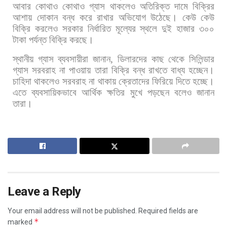
আবার
কোথাও
কোথাও
গ্যাস
থাকলেও
অতিরিক্ত
দামে
বিক্রির
আশায়
দোকান
বন্ধ
করে
রাখার
অভিযোগ
উঠেছে।
কেউ
কেউ
বিক্রি
করলেও
সরকার
নির্ধারিত
মূল্যের
স্থলে
দুই
হাজার
৩০০
টাকা
পর্যন্ত
বিক্রি
করছে।
স্থানীয়
গ্যাস
ব্যবসায়ীরা
জানান
,
ডিলারদের
কাছ
থেকে
সিলিন্ডার
গ্যাস
সরবরাহ
না
পাওয়ায়
তারা
বিক্রি
বন্ধ
রাখতে
বাধ্য
হচ্ছেন।
চাহিদা
থাকলেও
সরবরাহ
না
থাকায়
ক্রেতাদের
ফিরিয়ে
দিতে
হচ্ছে।
এতে
ব্যবসায়িকভাবে
আর্থিক
ক্ষতির
মুখে
পড়ছেন
বলেও
জানান
তারা।
Leave a Reply
Your email address will not be published.
Required fields are
*
marked