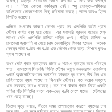
রয়েছে।
এছাড়া
সরকারের
কোনো
উপদেষ্টা
এ
নিয়ে
কথা
বলছেন
না।
এ
নিয়ে
কোনো
কার্যক্রম
নেই।
শুধু
ভোক্তা
–
অধিকার
অধিদফতর
লোকদেখানো
কিছু
জরিমানা
করছে।
তাতে
আরও
হিতে
বিপরীত
হয়েছে।
এদিকে
সংকটের
কারণে
দেশের
প্রায়
সব
এলপিজি
অটো
গ্যাস
স্টেশন
কার্যত
বন্ধ
হয়ে
গেছে।
এর
সরাসরি
প্রভাব
পড়েছে
দেড়
লাখের
বেশি
এলপিজি
চালিত
গাড়ির
ওপর।
গাড়ির
মালিক
ও
চালকেরা
জ্বালানি
না
পেয়ে
চরম
ভোগান্তির
শিকার
হচ্ছেন।
অনেক
ক্ষেত্রে
তাঁরা
ঘণ্টার
পর
ঘণ্টা
এক
স্টেশন
থেকে
অন্য
স্টেশনে
ঘুরেও
গ্যাস
পাচ্ছেন
না।
অথচ
মোট
গ্যাস
ব্যবহারের
মাত্র
৫
শতাংশ
ব্যবহার
করে
পরিবহন
খাত।
বাংলাদেশ
সিএনজি
ফিলিং
স্টেশন
অ্যান্ড
কনভারশন
ওয়ার্কশপ
ওনার্স
অ্যাসোসিয়েশনের
মহাসচিব
ফারহান
নূর
বলেন
,
দীর্ঘ
দিন
ধরে
চাহিদামতো
গ্যাস
পাচ্ছে
না
সিএনজি
স্টেশন।
গত
কয়েক
সপ্তাহ
ধরে
সরবরাহ
আরও
কমেছে।
কম
চাপ
থাকায়
গ্যাস
নিতে
একটি
গাড়ির
পাঁচ
মিনিটের
বদলে
এক
–
দেড়
ঘণ্টা
লেগে
যাচ্ছে।
স্টেশনের
খরচ
বেড়ে
যাচ্ছে।
তিতাস
সূত্র
বলছে
,
শীতের
সময়
তাপমাত্রার
কারণে
গ্যাসের
চাপ
কমে
যায়।
এর
সঙ্গে
দুর্ঘটনার
কারণে
সরবরাহ
ব্যাহত
হচ্ছে।
তিতাস