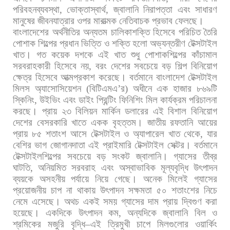
পরিবহনব্যবস্থা
,
ভোক্তাস্বার্থ
,
জ্বালানি
নিরাপত্তা
এবং
সাধারণ
মানুষের
জীবনযাত্রার
ওপর
মারাত্মক
নেতিবাচক
প্রভাব
ফেলছে।
বাংলাদেশের
অর্থনীতির
অন্যতম
চালিকাশক্তি
হিসেবে
পরিচিত
তৈরি
পোশাক
শিল্পের
প্রধান
ভিত্তি
ও
শক্তি
হলো
অভ্যন্তরীণ
টেক্সটাইল
খাত।
গত
কয়েক
দশকে
এই
খাত
শুধু
পোশাকশিল্পের
কাঁচামাল
সরবরাহকারী
হিসেবে
নয়
,
বরং
দেশের
সবচেয়ে
বড়
শিল্প
বিনিয়োগ
ক্ষেত্র
হিসেবে
আত্মপ্রকাশ
করেছে।
বর্তমানে
বাংলাদেশ
টেক্সটাইল
মিলস
অ্যাসোসিয়েশন
(
বিটিএমএ
’
র
)
অধীনে
এক
হাজার
৮৬৯টি
স্কিনিং
,
উইভিং
এবং
ডাইং
প্রিন্টিং
ফিনিশিং
মিল
কার্যক্রম
পরিচালনা
করছে।
প্রায়
২৩
বিলিয়ন
মার্কিন
ডলারের
এই
বিশাল
বিনিয়োগ
দেশের
বেসরকারি
খাতে
একক
বৃহত্তম।
জাতীয়
রফতানি
আয়ের
প্রায়
৮৫
শতাংশ
আসে
টেক্সটাইল
ও
অ্যাপারেল
খাত
থেকে
,
যার
বেশির
ভাগ
জোগানদাতা
এই
প্রাইমারি
টেক্সটাইল
সেক্টর।
বর্তমানে
টেক্সটাইলশিল্পের
সবচেয়ে
বড়
সংকট
জ্বালানি।
গ্যাসের
তীব্র
ঘাটতি
,
অনিয়মিত
সরবরাহ
এবং
অস্বাভাবিক
মূল্যবৃদ্ধি
উৎপাদন
ব্যয়কে
অসহনীয়
পর্যায়ে
নিয়ে
গেছে।
অনেক
মিলেই
গ্যাসের
প্রয়োজনীয়
চাপ
না
থাকায়
উৎপাদন
সক্ষমতা
৫০
শতাংশের
নিচে
নেমে
এসেছে।
অথচ
একই
সময়
গ্যাসের
দাম
প্রায়
দ্বিগুণ
করা
হয়েছে।
একদিকে
উৎপাদন
কম
,
অন্যদিকে
জ্বালানি
বিল
ও
শ্রমিকের
মজুরি
বৃদ্ধি
–
এই
ত্রিমুখী
চাপে
মিলগুলোর
ওয়ার্কিং