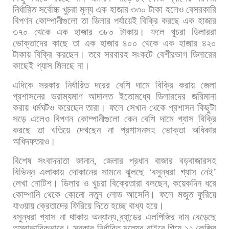
নির্ধারিত
সর্বোচ্চ
খুচরা
মূল্য
এক
হাজার
৩৩০
টাকা
হলেও
বেসরকারি
বিপণন
কোম্পানীগুলো
তা
ডিলার
পর্যায়েই
বিক্রি
করছে
এক
হাজার
৩৭০
থেকে
এক
হাজার
৩৮০
টাকায়।
ফলে
খুচরা
ডিলাররা
ভোক্তাদের
কাছে
তা
এক
হাজার
৪০০
থেকে
এক
হাজার
৪২০
টাকায়
বিক্রি
করছেন।
তবে
সরবারহ
সংকটে
বেশীরভাগ
ডিলারের
কাছেই
গ্যাস
মিলছে
না।
এদিকে
সরকার
নির্ধারিত
দরের
বেশি
দামে
বিক্রি
করায়
জেলা
প্রশাসনের
ভ্রাম্যমাণ
আদালত
ইতোমধ্যে
ডিলারদের
জরিমানা
করায়
ধর্মঘটও
করেছেন
তারা।
ফলে
সেখান
থেকে
প্রশাসন
কিছুটা
সড়ে
এলেও
বিপণন
কোম্পানীগুলো
কেন
বেশি
দামে
গ্যাস
বিক্রি
করছে
তা
খতিয়ে
দেখছেন
না
প্রশাসনসহ
ভোক্তা
অধিকার
অধিদফতরও।
বিশেষ
সংবাদদাতা
জানান
,
জেলার
প্রধান
বাজার
বড়বাজারসহ
বিভিন্ন
এলাকায়
দোকানের
সামনে
ঝুলছে
‘
বসুন্ধরা
গ্যাস
নেই
’
লেখা
নোটিশ।
ডিলার
ও
খুচরা
বিক্রেতারা
বলছেন
,
কয়েকদিন
ধরে
কোম্পানি
থেকে
কোনো
নতুন
লোড
আসেনি।
ফলে
মজুত
ফুরিয়ে
যাওয়ায়
ক্রেতাদের
ফিরিয়ে
দিতে
হচ্ছে
বাধ্য
হয়ে।
বসুন্ধরা
গ্যাস
না
থাকায়
অন্যান্য
ব্র্যান্ডের
এলপিজির
দাম
বেড়েছে
অস্বাভাবিকভাবে।
সরকার
নির্ধারিত
মূল্যের
বাইরে
গিয়ে
১২
কেজির