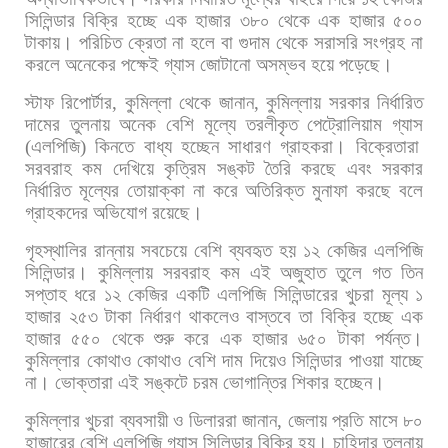
সিলিন্ডার
বিক্রি
হচ্ছে
এক
হাজার
৩৮০
থেকে
এক
হাজার
৫০০
টাকায়।
পরিচিত
ক্রেতা
না
হলে
বা
গুদাম
থেকে
সরাসরি
সংগ্রহ
না
করলে
অনেকের
পক্ষেই
গ্যাস
জোটানো
অসম্ভব
হয়ে
পড়েছে।
স্টাফ
রিপোর্টার
,
কুমিল্লা
থেকে
জানান
,
কুমিল্লায়
সরকার
নির্ধারিত
দামের
তুলনায়
অনেক
বেশি
মূল্যে
তরলীকৃত
পেট্রোলিয়াম
গ্যাস
(
এলপিজি
)
কিনতে
বাধ্য
হচ্ছেন
সাধারণ
গ্রাহকরা।
বিক্রেতারা
সরবরাহ
কম
দেখিয়ে
কৃত্রিম
সঙ্কট
তৈরি
করছে
এবং
সরকার
নির্ধারিত
মূল্যের
তোয়াক্কা
না
করে
অতিরিক্ত
মুনাফা
করছে
বলে
গ্রাহকদের
অভিযোগ
রয়েছে।
গৃহস্থালির
রান্নায়
সবচেয়ে
বেশি
ব্যবহৃত
হয়
১২
কেজির
এলপিজি
সিলিন্ডার।
কুমিল্লায়
সরবরাহ
কম
এই
অজুহাত
তুলে
গত
তিন
সপ্তাহ
ধরে
১২
কেজির
একটি
এলপিজি
সিলিন্ডারের
খুচরা
মূল্য
১
হাজার
২৫৩
টাকা
নির্ধারণ
থাকলেও
বাস্তবে
তা
বিক্রি
হচ্ছে
এক
হাজার
৫৫০
থেকে
শুরু
করে
এক
হাজার
৬৫০
টাকা
পর্যন্ত।
কুমিল্লার
কোথাও
কোথাও
বেশি
দাম
দিয়েও
সিলিন্ডার
পাওয়া
যাচ্ছে
না।
ভোক্তারা
এই
সঙ্কটে
চরম
ভোগান্তির
শিকার
হচ্ছেন।
কুমিল্লার
খুচরা
ব্যবসায়ী
ও
ডিলাররা
জানান
,
জেলায়
প্রতি
মাসে
৮০
হাজারের
বেশি
এলপিজি
গ্যাস
সিলিন্ডার
বিক্রি
হয়।
চাহিদার
তুলনায়