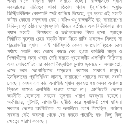
গভীর
রাতে
রান্নার
কাজ
সারতে
হচ্ছে।
রাজধানীতে
গ্যাস
সরবরাহের
দায়িত্বে
থাকা
তিতাস
গ্যাস
ট্রান্সমিশন
অ্যান্ড
ডিস্ট্রিবিউশন
কোম্পানি
স্পষ্ট
জানিয়ে
দিয়েছে
,
খুব
দ্রুত
এই
সংকট
কাটার
কোনো
সম্ভাবনা
নেই।
যদিও
শুধু
রাজধানীই
নয়
;
সারাদেশের
বিভিন্ন
প্রতিষ্ঠান
ও
গৃহস্থালি
জীবনে
বর্তমানে
এক
বিভীষিকার
নাম
গ্যাস
সংকট।
বিস্ময়কর
ও
দুর্ভাগ্যজনক
বিষয়
হলো
,
গ্রাহক
নির্ধারিত
মূল্যের
চেয়ে
বাড়তি
টাকা
দিতে
রাজি
থাকলেও
মিলছে
না
প্রয়োজনীয়
গ্যাস।
এই
পরিস্থিতি
কেবল
জনভোগান্তিকে
চরম
পর্যায়ে
নেয়নি
বরং
ভোরে
কাজে
বের
হওয়া
কর্মজীবী
মানুষ
ও
শিক্ষার্থীদের
জন্য
খাবার
তৈরি
করতে
প্রয়োজনীয়
এলপিজি
সিলিন্ডার
এবং
লোডশেডিং
এর
কারণে
বৈদ্যুতিক
চুলাও
জ্বলছে
না
সময়মতো
,
এতে
চরম
ভোগান্তিতে
পড়েছেন
গ্রামের
সাধারণ
মানুষ।
ইনকিলাবের
প্রতিনিধিরা
জানান
,
সারাদেশে
গ্যাসের
ভয়াবহ
সংকট
চলছে।
যেসব
এলাকায়
এলপিজি
গ্যাস
ব্যবহৃত
হয়
সেসব
এলাকায়
দ্বিগুণ
দামেও
এলপিজি
পাওয়া
যাচ্ছে
না।
এমনিতেই
দেশের
অর্থনীতি
যেকোনো
সময়ের
তুলনায়
খারাপ
অবস্থায়
রয়েছে।
অর্থপাচার
,
লুটপাট
,
লাগামহীন
দুর্নীতি
করে
ফ্যাসিস্ট
শেখ
হাসিনা
সরকার
দেশের
অর্থনীতিকে
যে
তলানীতে
রেখে
গিয়েছিল
,
বর্তমান
সরকার
সেই
অবস্থা
থেকে
বের
করতে
পারেনি
;
বরং
কিছু
কিছু
ক্ষেত্রে
খারাপ
করেছে।