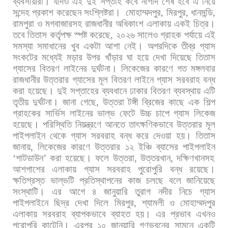
ব্যবসায়ীরা।
যদিও
এই
দুই
সপ্তাহ
কবে
নাগাদ
শেষ
হবে
এ
নিয়ে
সন্দেহ
প্রকাশ
করেছেন
সংশ্লিষ্টরা।
মোহাম্মদপুর
,
মিরপুর
,
ধানমন্ডি
,
রামপুরা
ও
মগবাজারসহ
রাজধানীর
অধিকাংশ
এলাকায়
একই
চিত্র।
তবে
তিতাস
কর্তৃপক্ষ
স্পষ্ট
করেছে
,
২০২৬
সালেও
গ্রাহক
পর্যায়ে
এই
সমস্যা
সমাধানের
খুব
একটা
আশা
নেই।
অপরদিকে
তীব্র
গ্যাস
সংকটের
মধ্যেই
মড়ার
উপর
খাঁড়ার
ঘা
হয়ে
দেখা
দিয়েছে
তিতাস
গ্যাসের
বিতরণ
লাইনের
দুর্ঘটনা।
লিকেজের
কারণে
গত
মঙ্গলবার
রাজধানীর
উত্তরার
গ্যাসের
মূল
বিতরণ
লাইনে
গ্যাস
সরবরাহ
বন্ধ
করা
হয়েছে।
দুই
সপ্তাহের
ব্যবধানে
ঢাকার
বিতরণ
ব্যবস্থায়
এটি
তৃতীয়
দুর্ঘটনা।
জানা
গেছে
,
উত্তরা
টঙ্গী
ব্রিজের
কাছে
এক
শিল্প
গ্রাহকের
সার্ভিস
লাইনের
ভাল্ভ
ফেটে
উচ্চ
চাপে
গ্যাস
লিকেজ
হয়েছে।
পরিস্থিতি
নিয়ন্ত্রণে
আনতে
তাৎক্ষণিকভাবে
উত্তরার
মূল
পাইপলাইন
থেকে
গ্যাস
সরবরাহ
বন্ধ
করে
দেওয়া
হয়।
তিতাস
জানায়
,
লিকেজের
কারণে
উত্তরার
১২
ইঞ্চি
ব্যাসের
পাইপলাইন
‘
শাটডাউন
’
করা
হয়েছে।
ফলে
উত্তরা
,
উত্তরখান
,
দক্ষিণখানসহ
আশপাশের
এলাকায়
গ্যাস
সরবরাহ
পুরোপুরি
বন্ধ
রয়েছে।
ক্ষতিগ্রস্ত
ভাল্ভটি
প্রতিস্থাপনের
কাজ
চলছে
বলে
জানিয়েছে
সংস্থাটি।
এর
আগে
৪
জানুয়ারি
তুরাগ
নদীর
নিচে
গ্যাস
পাইপলাইনে
ছিদ্র
দেখা
দিলে
মিরপুর
,
শ্যামলী
ও
মোহাম্মদপুর
এলাকায়
সরবরাহ
ব্যাপকভাবে
ব্যাহত
হয়।
এর
প্রভাব
এখনও
পুরোপুরি
কাটেনি।
এরপর
১০
জানুয়ারি
গণভবনের
সামনে
একটি