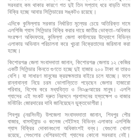
সরবরাহ
কম
থাকার
কারণে
গত
দুই
তিন
সপ্তাহ
ধরে
বাড়তি
দামে
বিক্রি
হচ্ছে
আবার
সিলিন্ডারের
সঙ্কটও
রয়েছে।
এদিকে
কুমিল্লায়
সরকার
নির্ধারিত
মূল্যের
চেয়ে
অতিরিক্ত
দামে
এলপিজি
গ্যাস
সিলিন্ডার
বিক্রি
করার
দায়ে
জাতীয়
ভোক্তা
–
অধিকার
সংরক্ষণ
অধিদফতর
,
কুমিল্লা
জেলা
কার্যালয়ের
উদ্যোগে
বিভিন্ন
এলাকায়
অভিযান
পরিচালনা
করে
খুচরা
বিক্রেতাদের
জরিমানা
করা
হচ্ছে।
কিশোরগঞ্জ
জেলা
সংবাদদাতা
জানান
,
কিশোরগঞ্জ
জেলায়
১২
কেজির
একটি
সিলিন্ডার
কিনতে
গুণতে
হচ্ছে
দুই
হাজার
২০০
টাকা
বা
তারও
বেশি।
যা
সাধারণ
মানুষের
ক্রয়ক্ষমতার
বাইরে
চলে
যাচ্ছে।
ফলে
রান্নাবান্না
নিয়ে
চরম
ভোগান্তিতে
পড়েছেন
জেলার
হাজারো
পরিবার
,
বিশেষ
করে
মধ্যবিত্ত
ও
নি
¤œ
আয়ের
মানুষ।
এলপি
গ্যাসের
এই
সংকট
দ্রুত
নিরসনে
প্রশাসনের
হস্তক্ষেপ
ও
বাজার
মনিটরিং
জোরদারের
দাবি
জানিয়েছেন
ভুক্তভোগীরা।
শিবপুর
(
নরসিংদী
)
উপজেলা
সংবাদদদাতা
জানান
,
শিবপুর
পৌর
বাজার
,
বাসস্ট্যান্ড
ও
কলেজ
গেইটসহ
বিভিন্ন
এলাকার
এলপিজি
গ্যাস
বিক্রির
দোকানগুলো
অধিকাংশই
বন্ধ।
যেগুলো
খোলা
রয়েছে
,
সেগুলোর
বেশিরভাগেই
গ্যাসের
কোনো
সরবরাহ
নেই।