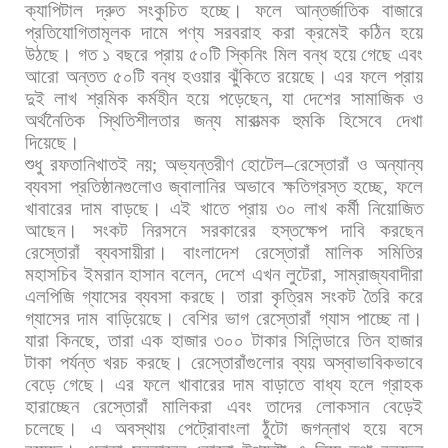
ক্যাপিটাল
দ্রুত
সংকুচিত
হচ্ছে।
ফলে
আন্তর্জাতিক
বাজারে
প্রতিযোগিতামূলক
দামে
পণ্য
সরবরাহ
করা
ক্রমেই
কঠিন
হয়ে
উঠছে।
গত
১
বছরে
প্রায়
৫০টি
স্কিনিং
মিল
বন্ধ
হয়ে
গেছে
এবং
আরো
অন্তত
৫০টি
বন্ধ
হওয়ার
ঝুঁকিতে
রয়েছে।
এর
ফলে
প্রায়
দুই
লাখ
শ্রমিক
কর্মহীন
হয়ে
পড়েছেন
,
যা
দেশের
সামাজিক
ও
অর্থনৈতিক
স্থিতিশীলতার
জন্য
মারাত্মক
হুমকি
হিসেবে
দেখা
দিয়েছে।
শুধু
রফতানিখাতই
নয়
;
অভ্যন্তরীণ
হোটেল
–
রেস্তোরাঁ
ও
অন্যান্য
ব্যবসা
প্রতিষ্ঠানগুলোও
জ্বালানির
অভাবে
ক্ষতিগ্রস্ত
হচ্ছে
,
ফলে
খাবারের
দাম
বাড়ছে।
এই
খাতে
প্রায়
৩০
লাখ
কর্মী
নিয়োজিত
আছেন।
সংকট
নিরসনে
সরকারের
হস্তক্ষেপ
দাবি
করছেন
রেস্তোরাঁ
ব্যবসায়ীরা।
বাংলাদেশ
রেস্তোরাঁ
মালিক
সমিতির
মহাসচিব
ইমরান
হাসান
বলেন
,
দেশে
এখন
লুটেরা
,
সাম্রাজ্যবাদীরা
এলপিজি
গ্যাসের
ব্যবসা
করছে।
তারা
কৃত্রিম
সংকট
তৈরি
করে
গ্যাসের
দাম
বাড়িয়েছে।
বেশির
ভাগ
রেস্তোরাঁ
গ্যাস
পাচ্ছে
না।
যারা
কিনছে
,
তারা
এক
হাজার
৩০০
টাকার
সিলিন্ডারে
তিন
হাজার
টাকা
পর্যন্ত
খরচ
করছে।
রেস্তোরাঁগুলোর
ব্যয়
অস্বাভাবিকভাবে
বেড়ে
গেছে।
এর
ফলে
খাবারের
দাম
বাড়াতে
বাধ্য
হলে
গ্রাহক
হারাচ্ছেন
রেস্তোরাঁ
মালিকরা
এবং
তাদের
লোকসান
বেড়েই
চলেছে।
এ
অবস্থায়
পেট্রোবাংলা
ঠুঁটো
জগন্নাথ
হয়ে
বসে