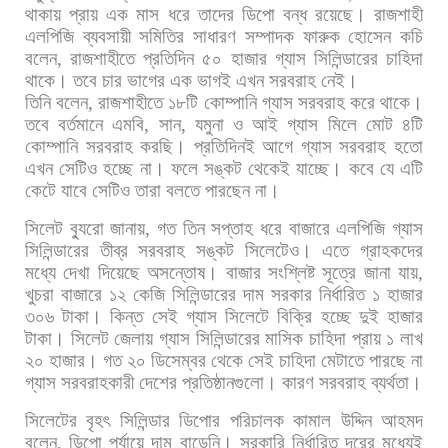
থাকায়
প্রায়
এক
মাস
ধরে
তাদের
ডিপো
বন্ধ
রয়েছে।
রাজশাহী
এলপিজি
ব্যবসায়ী
সমিতির
সাধারণ
সম্পাদক
ফারুক
হোসেন
কচি
বলেন
,
রাজশাহীতে
প্রতিদিন
৫০
হাজার
গ্যাস
সিলিন্ডারের
চাহিদা
থাকে।
তবে
চার
ভাগের
এক
ভাগই
এখন
সরবরাহ
নেই।
তিনি
বলেন
,
রাজশাহীতে
১৮টি
কোম্পানি
গ্যাস
সরবরাহ
করে
থাকে।
তবে
বর্তমানে
এমবি
,
সান
,
যমুনা
ও
আই
গ্যাস
মিলে
মোট
৪টি
কোম্পানি
সরবরাহ
করছি।
প্রতিদিনই
আগে
গ্যাস
সরবরাহ
হতো
এখন
সেটিও
হচ্ছে
না।
ফলে
সঙ্কট
থেকেই
যাচ্ছে।
কবে
যে
এটি
কেটে
যাবে
সেটিও
তারা
বলতে
পারছেন
না।
সিলেট
ব্যুরো
জানায়
,
গত
তিন
সপ্তাহ
ধরে
বাজারে
এলপিজি
গ্যাস
সিলিন্ডারের
তীব্র
সরবরাহ
সঙ্কট
সিলেটেও।
এতে
গ্রাহকদের
মধ্যে
দেখা
দিয়েছে
অসন্তোষ।
বাজার
সংশ্লিষ্ট
সূত্রে
জানা
যায়
,
খুচরা
বাজারে
১২
কেজি
সিলিন্ডারের
দাম
সরকার
নির্ধারিত
১
হাজার
৩০৬
টাকা।
কিন্ত
সেই
গ্যাস
সিলেটে
বিক্রি
হচ্ছে
দুই
হাজার
টাকা।
সিলেট
জেলায়
গ্যাস
সিলিন্ডারের
মাসিক
চাহিদা
প্রায়
১
লাখ
২০
হাজার।
গত
২০
ডিসেম্বর
থেকে
সেই
চাহিদা
মেটাতে
পারছে
না
গ্যাস
সরবরাহকারী
দেশের
প্রতিষ্ঠানগুলো।
কারণ
সরবরাহ
ব্যর্থতা।
সিলেটের
বৃহৎ
সিলিন্ডার
ডিপোর
পরিচালক
কামাল
উদ্দিন
আহমদ
বলেন
,
ডিপো
পর্যায়ে
দাম
বাড়েনি।
সরকারি
নির্ধারিত
দরের
মধ্যেই