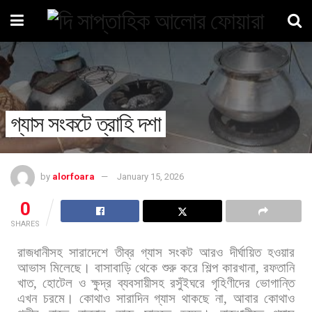
গ্যাস সংকটে ত্রাহি দশা
by
alorfoara
January 15, 2026
0
SHARES
রাজধানীসহ
সারাদেশে
তীব্র
গ্যাস
সংকট
আরও
দীর্ঘায়িত
হওয়ার
আভাস
মিলেছে।
বাসাবাড়ি
থেকে
শুরু
করে
শিল্প
কারখানা
,
রফতানি
খাত
,
হোটেল
ও
ক্ষুদ্র
ব্যবসায়ীসহ
রসুঁইঘরে
গৃহিণীদের
ভোগান্তি
এখন
চরমে।
কোথাও
সারাদিন
গ্যাস
থাকছে
না
,
আবার
কোথাও