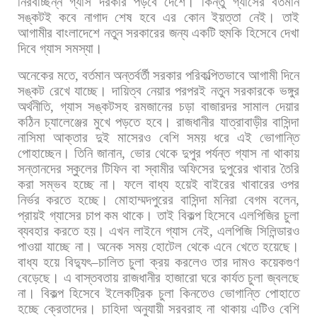
নিরবচ্ছিন্ন
গ্যাস
দরকার
পড়বে
দেশে।
কিন্তু
গ্যাসের
বর্তমান
সঙ্কটই
কবে
নাগাদ
শেষ
হবে
এর
কোন
ইয়ত্তা
নেই।
তাই
আগামীর
বাংলাদেশে
নতুন
সরকারের
জন্য
একটি
হুমকি
হিসেবে
দেখা
দিবে
গ্যাস
সমস্যা।
অনেকের
মতে
,
বর্তমান
অন্তর্বর্তী
সরকার
পরিকল্পিতভাবে
আগামী
দিনে
সঙ্কট
রেখে
যাচ্ছে।
দায়িত্ব
নেয়ার
পরপরই
নতুন
সরকারকে
ভঙ্গুর
অর্থনীতি
,
গ্যাস
সঙ্কটসহ
রমজানের
চড়া
বাজারদর
সামাল
দেয়ার
কঠিন
চ্যালেঞ্জের
মুখে
পড়তে
হবে। রাজধানীর
যাত্রাবাড়ীর
বাসিন্দা
নাসিমা
আক্তার
দুই
মাসেরও
বেশি
সময়
ধরে
এই
ভোগান্তি
পোহাচ্ছেন।
তিনি
জানান
,
ভোর
থেকে
দুপুর
পর্যন্ত
গ্যাস
না
থাকায়
সন্তানদের
স্কুলের
টিফিন
বা
স্বামীর
অফিসের
দুপুরের
খাবার
তৈরি
করা
সম্ভব
হচ্ছে
না।
ফলে
বাধ্য
হয়েই
বাইরের
খাবারের
ওপর
নির্ভর
করতে
হচ্ছে।
মোহাম্মদপুরের
বাসিন্দা
মনিরা
বেগম
বলেন
,
প্রায়ই
গ্যাসের
চাপ
কম
থাকে।
তাই
বিকল্প
হিসেবে
এলপিজির
চুলা
ব্যবহার
করতে
হয়।
এখন
লাইনে
গ্যাস
নেই
,
এলপিজি
সিলিন্ডারও
পাওয়া
যাচ্ছে
না।
অনেক
সময়
হোটেল
থেকে
এনে
খেতে
হয়েছে।
বাধ্য
হয়ে
বিদ্যুৎ
–
চালিত
চুলা
ক্রয়
করলেও
তার
দামও
কয়েকগুণ
বেড়েছে।
এ
বাস্তবতায়
রাজধানীর
হাজারো
ঘরে
কার্যত
চুলা
জ্বলছে
না।
বিকল্প
হিসেবে
ইলেকট্রিক
চুলা
কিনতেও
ভোগান্তি
পোহাতে
হচ্ছে
ক্রেতাদের।
চাহিদা
অনুযায়ী
সরবরাহ
না
থাকায়
এটিও
বেশি