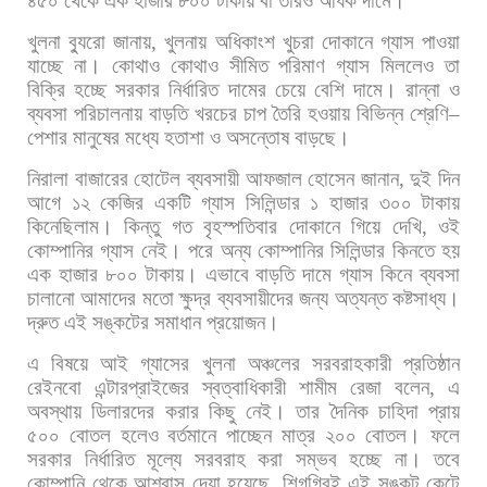
৪৫০
থেকে
এক
হাজার
৮০০
টাকায়
বা
তারও
অধিক
দামে।
খুলনা
ব্যুরো
জানায়
,
খুলনায়
অধিকাংশ
খুচরা
দোকানে
গ্যাস
পাওয়া
যাচ্ছে
না।
কোথাও
কোথাও
সীমিত
পরিমাণ
গ্যাস
মিললেও
তা
বিক্রি
হচ্ছে
সরকার
নির্ধারিত
দামের
চেয়ে
বেশি
দামে।
রান্না
ও
ব্যবসা
পরিচালনায়
বাড়তি
খরচের
চাপ
তৈরি
হওয়ায়
বিভিন্ন
শ্রেণি
–
পেশার
মানুষের
মধ্যে
হতাশা
ও
অসন্তোষ
বাড়ছে।
নিরালা
বাজারের
হোটেল
ব্যবসায়ী
আফজাল
হোসেন
জানান
,
দুই
দিন
আগে
১২
কেজির
একটি
গ্যাস
সিলিন্ডার
১
হাজার
৩০০
টাকায়
কিনেছিলাম।
কিন্তু
গত
বৃহস্পতিবার
দোকানে
গিয়ে
দেখি
,
ওই
কোম্পানির
গ্যাস
নেই।
পরে
অন্য
কোম্পানির
সিলিন্ডার
কিনতে
হয়
এক
হাজার
৮০০
টাকায়।
এভাবে
বাড়তি
দামে
গ্যাস
কিনে
ব্যবসা
চালানো
আমাদের
মতো
ক্ষুদ্র
ব্যবসায়ীদের
জন্য
অত্যন্ত
কষ্টসাধ্য।
দ্রুত
এই
সঙ্কটের
সমাধান
প্রয়োজন।
এ
বিষয়ে
আই
গ্যাসের
খুলনা
অঞ্চলের
সরবরাহকারী
প্রতিষ্ঠান
রেইনবো
এন্টারপ্রাইজের
স্বত্বাধিকারী
শামীম
রেজা
বলেন
,
এ
অবস্থায়
ডিলারদের
করার
কিছু
নেই।
তার
দৈনিক
চাহিদা
প্রায়
৫০০
বোতল
হলেও
বর্তমানে
পাচ্ছেন
মাত্র
২০০
বোতল।
ফলে
সরকার
নির্ধারিত
মূল্যে
সরবরাহ
করা
সম্ভব
হচ্ছে
না।
তবে
কোম্পানি
থেকে
আশ্বাস
দেয়া
হয়েছে
,
শিগগিরই
এই
সঙ্কট
কেটে