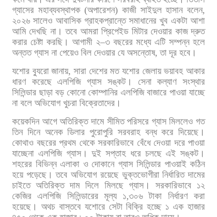
গ্যাসের
মহাব্যবস্থাপক
(
অপারেশন
)
কাজী
সাইদুল
হাসান
বলেন
,
২০২৬
সালেও
আবাসিক
গ্রাহকপ্রান্তে
সমাধানের
খুব
একটা
আশা
আমি
দেখছি
না।
তবে
আমরা
প্রিপেইড
মিটার
দেওয়ার
কাজ
দ্রুত
করার
চেষ্টা
করছি।
আগামী
২
–
৩
বছরের
মধ্যে
এটি
সম্পন্ন
হলে
অন্তত
গ্যাস
না
পেয়েও
বিল
দেওয়ার
যে
অসন্তোষ
,
তা
দূর
হবে।
যশোর
ব্যুরো
জানায়
,
সারা
দেশের
মত
যশোর
জেলায়
ভয়াবহ
আকার
ধারণ
করেছে
এলপিজি
গ্যাস
সঙ্কট।
সেনা
কল্যাণ
সংস্থার
সিলিন্ডার
ছাড়া
বড়
কোনো
কোম্পানির
এলপিজি
বাজারে
পাওয়া
যাচ্ছে
না
বলে
অভিযোগ
খুচরা
বিক্রেতাদের।
কয়েকদিন
আগে
অতিরিক্ত
দামে
সীমিত
পরিসরে
গ্যাস
মিললেও
গত
তিন
দিনে
অনেক
ডিলার
পুরোপুরি
সরবরাহ
বন্ধ
করে
দিয়েছে।
কোথাও
বছরের
প্রথম
থেকে
সরকারিভাবে
বেঁধে
দেওয়া
দরে
পাওয়া
যাচ্ছেনা
এলপিজি
গ্যাস।
দুই
সপ্তাহ
ধরে
চলছে
এই
সঙ্কট।
শহরের
বিভিন্ন
এলাকা
ও
দোকানে
গ্যাস
সিলিন্ডার
পাওয়াই
কঠিন
হয়ে
পড়েছে।
তবে
অভিযোগ
রয়েছে
ভুক্তভোগীরা
নির্ধারিত
দামের
চাইতে
অতিরিক্ত
দাম
দিলে
মিলছে
গ্যাস।
সরকারিভাবে
১২
কেজির
এলপিজি
সিলিন্ডারের
মূল্য
১
,
৩০৬
টাকা
নির্ধারণ
করা
হয়েছে।
অথচ
বাস্তবে
যশোরে
সেটা
বিক্রি
হচ্ছে
১
এক
হাজার