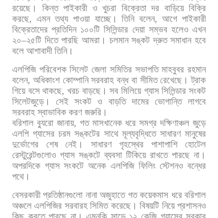
রয়েছে।
কিন্ত
পাইকারী
ও
খুচরা
বিক্রেতা
দর
বাড়িয়ে
বিক্রি
করছে
,
এমন
তথ্য
পাওয়া
যাচ্ছে।
তিনি
বলেন
,
আগে
পাইকারী
বিক্রেতাদের
প্রতিদিন
১০০টি
সিলিন্ডার
দেয়া
সম্ভব
হলেও
এখন
২০
–
২৫টি
দিতে
পারছি
আমরা।
চলমান
সঙ্কট
দ্রুত
সমাধান
হবে
বলে
আশাবাদী
তিনি।
এলপিজি
পরিবেশক
সিলেট
জেলা
সমিতির
সভাপতি
মাহবুবর
রহমান
বলেন
,
অধিকাংশ
কোম্পানি
সরবরাহ
বন্ধ
বা
সীমিত
রেখেছে।
ট্রাক
গিয়ে
বসে
থাকছে
,
খরচ
বাড়ছে।
সব
মিলিয়ে
গ্যাস
সিলিন্ডার
সংকট
সিলেটজুড়ে।
সেই
সংকট
ও
বাড়তি
দামের
ভোগান্তি
লাগবে
সরবরাহ
স্বাভাবিক
করণ
জরুরি।
বরিশাল
ব্যুরো
জানায়
,
গত
মাসখানেক
ধরে
সমগ্র
দক্ষিণাঞ্চল
জুড়ে
এলপি
গ্যাসের
চরম
সঙ্কটের
সাথে
মূল্যবৃদ্ধিতে
সাধারণ
মানুষের
দুর্ভোগের
শেষ
নেই।
সাধারণ
গৃহস্থের
পাশাপাশি
হোটেল
রেস্টুরেন্টগুলোও
গ্যাস
সঙ্কটে
ব্যবসা
টিকিয়ে
রাখতে
পারছে
না।
অপরদিকে
গ্যাস
সংকটে
অনেক
এলপিজি
ফিলিং
স্টেশনও
বন্ধের
পথে।
বেসরকারী
প্রতিষ্ঠানগুলো
নানা
অজুহাতে
গত
কয়েকমাস
ধরে
বরিশাল
অঞ্চলে
এলপিজির
সরবারহ
সিমিত
করেছে।
বিষয়টি
নিয়ে
প্রশাসনও
কিছু
করতে
পারছে
না।
এমনকি
সাড়ে
১২
কেজি
গ্যাসের
সরকার