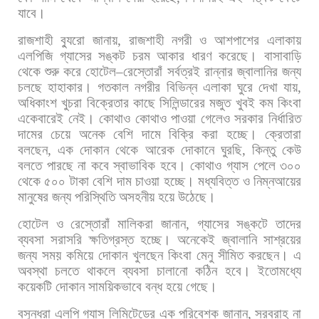
যাবে।
রাজশাহী
ব্যুরো
জানায়
,
রাজশাহী
নগরী
ও
আশপাশের
এলাকায়
এলপিজি
গ্যাসের
সঙ্কট
চরম
আকার
ধারণ
করেছে।
বাসাবাড়ি
থেকে
শুরু
করে
হোটেল
–
রেস্তোরাঁ
সর্বত্রই
রান্নার
জ্বালানির
জন্য
চলছে
হাহাকার।
গতকাল
নগরীর
বিভিন্ন
এলাকা
ঘুরে
দেখা
যায়
,
অধিকাংশ
খুচরা
বিক্রেতার
কাছে
সিলিন্ডারের
মজুত
খুবই
কম
কিংবা
একেবারেই
নেই।
কোথাও
কোথাও
পাওয়া
গেলেও
সরকার
নির্ধারিত
দামের
চেয়ে
অনেক
বেশি
দামে
বিক্রি
করা
হচ্ছে।
ক্রেতারা
বলছেন
,
এক
দোকান
থেকে
আরেক
দোকানে
ঘুরছি
,
কিন্তু
কেউ
বলতে
পারছে
না
কবে
স্বাভাবিক
হবে।
কোথাও
গ্যাস
পেলে
৩০০
থেকে
৫০০
টাকা
বেশি
দাম
চাওয়া
হচ্ছে।
মধ্যবিত্ত
ও
নিম্নআয়ের
মানুষের
জন্য
পরিস্থিতি
অসহনীয়
হয়ে
উঠেছে।
হোটেল
ও
রেস্তোরাঁ
মালিকরা
জানান
,
গ্যাসের
সঙ্কটে
তাদের
ব্যবসা
সরাসরি
ক্ষতিগ্রস্ত
হচ্ছে।
অনেকেই
জ্বালানি
সাশ্রয়ের
জন্য
সময়
কমিয়ে
দোকান
খুলছেন
কিংবা
মেনু
সীমিত
করছেন।
এ
অবস্থা
চলতে
থাকলে
ব্যবসা
চালানো
কঠিন
হবে।
ইতোমধ্যে
কয়েকটি
দোকান
সাময়িকভাবে
বন্ধ
হয়ে
গেছে।
বসুন্ধরা
এলপি
গ্যাস
লিমিটেডের
এক
পরিবেশক
জানান
,
সরবরাহ
না