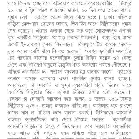
দামে
কিনতে
হচ্ছে
বলে
অভিযোগ
করেছেন
ব্যবহারকারীরা।
মিরপুর
১০
–
এর
বাসিন্দা
পরশ
আহমেদ
জানান
,
১০
দিন
ধরে
তাদের
বাসায়
গ্যাস
নেই।
হোটেল
থেকে
কিনে
খেতে
হচ্ছে।
ঢাকার
বছিলার
বাসিন্দা
দেলওয়ার
হোসেন
জানান
,
তিন
দিন
আগে
সিলিন্ডারের
গ্যাস
শেষ
হয়েছে।
এরপর
এলাকা
থেকে
শুরু
করে
মোহাম্মদপুর
এলাকা
ঘুরে
একটিও
সিলিন্ডার
জোগাড়
করতে
পারেননি।
বাধ্য
হয়ে
রাতে
একটি
ইনডাকশন
কুকার
কিনেছেন।
কিন্তু
সেটিও
কয়েক
দোকান
ঘুরে
অনেক
বেশি
দামে
কিনতে
হয়েছে।
অবশ্য
জ্বালানি
সংকটের
এই
প্রভাবে
বাজারে
ইলেকট্রিক
চুলার
বিক্রি
কয়েক
গুণ
বেড়ে
গেছে
এবং
সাধারণ
মানুষের
দৈনন্দিন
খরচ
অসহনীয়
পর্যায়ে
পৌঁছেছে।
এদিকে
এলপিজির
৮০
শতাংশ
ব্যবহার
হয়
রান্নার
কাজে।
গ্যাসের
অভাবে
অনেক
এলাকায়
এখন
লাকড়ির
চুলায়
রান্না
হচ্ছে।
অন্যদিকে
,
চা
দোকানি
ও
ক্ষুদ্র
ব্যবসায়ীরা
প্রায়
দ্বিগুণ
দামে
এলপিজি
সিলিন্ডার
কিনে
ব্যবসা
টিকিয়ে
রাখার
চেষ্টা
করছেন।
একজন
চা
দোকানি
আক্ষেপ
করে
বলেন
,
১
হাজার
৩০৬
টাকার
সিলিন্ডার
এখন
৩
হাজার
টাকায়ও
পাচ্ছি
না।
কাস্টমার
ধরে
রাখতে
চায়ের
দাম
না
বাড়িয়ে
লসে
ব্যবসা
করছি।
ইতিমধ্যে
আমদানি
বাড়াতে
ব্যবসায়ীদের
দাবি
মেনে
নিয়েছে
সরকার।
ব্যবসায়ীরা
আমদানি
বাড়ানোর
উদ্যোগ
নিয়েছেন।
তবে
সরবরাহ
স্বাভাবিক
হতে
আরও
দুই
সপ্তাহ
সময়
লাগতে
পারে
বলে
জানিয়েছেন