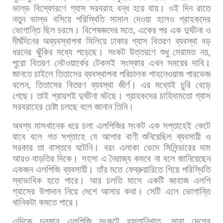
ভাল্ভ
বিস্ফোরণে
গ্যাস
সরবরাহ
বন্ধ
হয়ে
যায়।
ওই
দিন
রাতে
নতুন
ভাল্ভ
বসিয়ে
পরিস্থিতি
সামাল
দেওয়া
হলেও
গ্রাহকদের
ভোগান্তি
ছিল
চরমে।
বিশেষজ্ঞদের
মতে
,
একের
পর
এক
দুর্ঘটনা
ও
দীর্ঘদিনের
অব্যবস্থাপনা
মিলিয়ে
ঢাকার
গ্যাস
বিতরণ
ব্যবস্থা
বড়
ধরনের
ঝুঁকির
মধ্যে
পড়েছে।
সংকট
উত্তরণে
শুধু
মেরামত
নয়
,
পুরো
বিতরণ
নেটওয়ার্কের
টেকসই
সংস্কার
এখন
সময়ের
দাবি।
জানতে
চাইলে
তিতাসের
ব্যবস্থাপনা
পরিচালক
শাহনেওয়াজ
পারভেজ
বলেন
,
তিতাসের
বিতরণ
ব্যবস্থা
জীর্ণ।
এর
মধ্যেই
চুরি
বেড়ে
গেছে।
তাই
প্রায়শই
দুর্ঘটনা
ঘটছে।
গ্রাহকদের
চাহিদামতো
গ্যাস
সরবরাহের
চেষ্টা
চলছে
বলে
জানান
তিনি।
অবশ্য
মাসখানেক
ধরে
চলা
এলপিজির
সংকট
এক
সপ্তাহেই
কেটে
যাবে
বলে
গত
সপ্তাহে
যে
আশার
বাণী
শুনিয়েছিল
ব্যবসায়ী
ও
সরকার
তা
বাস্তবে
ঘটেনি।
বরং
এলাকা
ভেদে
সিলিন্ডারের
দাম
আরও
বাড়তির
দিকে।
সহসা
এ
নৈরাজ্য
কমবে
না
বলে
জানিয়েছেন
একজন
এলপিজি
ব্যবসায়ী।
তাঁর
মতে
ফেব্রুয়ারিতে
গিয়ে
পরিস্থিতি
স্বাভাবিক
হতে
পারে।
আর
চলতি
মাসে
একটি
জাহাজ
এলপি
গ্যাসের
উপাদান
নিয়ে
দেশে
আসার
কথা।
সেটি
এলে
ভোগান্তি
খানিকটা
কমতে
পারে।
এদিকে
চলমান
এলপিজি
সংকটে
রফতানিখাত
,
সারা
দেশের