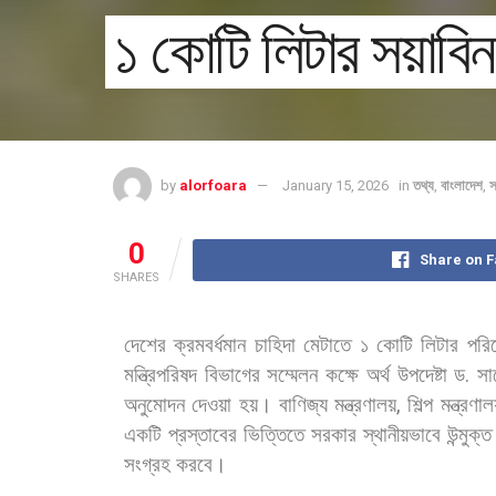
১ কোটি লিটার সয়াব
by
alorfoara
January 15, 2026
in
তথ্য
,
বাংলাদেশ
,
স
0
Share on 
SHARES
দেশের
ক্রমবর্ধমান
চাহিদা
মেটাতে
১
কোটি
লিটার
পরি
মন্ত্রিপরিষদ
বিভাগের
সম্মেলন
কক্ষে
অর্থ
উপদেষ্টা
ড
.
সা
অনুমোদন
দেওয়া
হয়। বাণিজ্য
মন্ত্রণালয়
,
শিল্প
মন্ত্রণাল
একটি
প্রস্তাবের
ভিত্তিতে
সরকার
স্থানীয়ভাবে
উন্মুক্ত
সংগ্রহ
করবে।