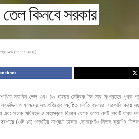
িন তেল কিনবে সরকার
ংখ্যা ১৫৯ (১০-০১-২০২৬)
Facebook
শোধিত
সয়াবিন
তেল
এবং
৪০
হাজার
মেট্রিক
টন
সার
সংগ্রহের
পৃথক
প্
লেহউদ্দিন
আহমেদের
সভাপতিত্বে
অনুষ্ঠিত
চলতি
বছরের
‘
সরকারি
ক্রয়
সং
য়
এবং
সড়ক
পরিবহন
ও
মহাসড়ক
বিভাগ
থেকে
আসা
মোট
চারটি
ক্রয়
প্
দরপত্র
(
ওটিএম
)
পদ্ধতির
মাধ্যমে
ঢাকার
সোনারগাঁও
সিডস
ক্রাশিং
মিলস