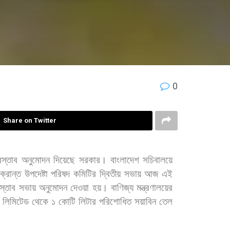
0
Share on Twitter
রস্তাব
অনুমোদন
দিয়েছে
সরকার। বাংলাদেশ
সচিবালয়ে
ক্রান্ত
উপদেষ্টা
পরিষদ
কমিটির
দ্বিতীয়
সভায়
আজ
এই
রস্তাব
সভায়
অনুমোদন
দেওয়া
হয়। বাণিজ্য
মন্ত্রণালয়ের
লিমিটেড
থেকে
১
কোটি
লিটার
পরিশোধিত
সয়াবিন
তেল