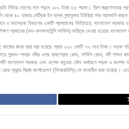
্রতি
লিটার
তেলের
দাম
পড়বে
১৮০
টাকা
৮৫
পয়সা। শিল্প
মন্ত্রণালয়ের
প্র
নি
থেকে
৪০
হাজার
মেট্রিক
টন
বাল্ক
গ্র্যানুলার
ইউরিয়া
সার
আমদানি
করবে
বহন
ও
মহাসড়ক
বিভাগের
একটি
প্রস্তাবের
ভিত্তিতে
,
বাংলাদেশ
সরকার
ও
শিক্ষণ
প্রদানের
(
নন
–
কনসালটেন্সি
সার্ভিস
)
দায়িত্ব
দেওয়া
হয়েছে
বাংলাদেশ
ই
কাজের
জন্য
ব্যয়
ধরা
হয়েছে
প্রায়
২৩০
কোটি
৭২
লাখ
টাকা। সড়ক
পর
ারে
পান্ডব
–
পায়রা
নদীর
ওপর
অ্যাপ্রোচ
রোড
,
সার্ভিস
রোড
,
নদী
শাসন
কা
্পটি
বাংলাদেশ
সরকার
এবং
ওপেক
ফান্ডের
যৌথ
অর্থায়নে
সড়ক
ও
জনপথ
অ
া
রোড
অ্যান্ড
ব্রিজ
কর্পোরেশন
’ (
সিআরবিসি
)-
কে
মনোনীত
করা
হয়েছে।
এত