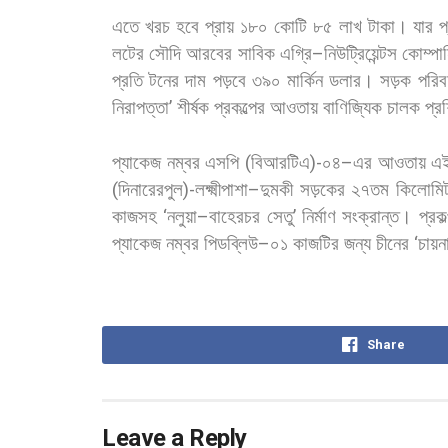
এতে
খরচ
হবে
প্রায়
১৮০
কোটি
৮৫
লাখ
টাকা।
যার
প
লটের
সৌদি
আরবের
সাবিক
এগ্রি
–
নিউট্রিয়েন্টস
কোম্পা
প্রতি
টনের
দাম
পড়বে
৩৯০
মার্কিন
ডলার। সড়ক
পরি
নিরাপত্তা
’
শীর্ষক
প্রকল্পের
আওতায়
বাণিজ্যিক
চালক
প্র
প্যাকেজ
নম্বর
এসপি
(
বিআরটিএ
)-
০৪
–
এর
আওতায়
এ
(
দিনারেরপুল
)-
লক্ষ্মীপাশা
–
দুমকী
সড়কের
২৭তম
কিলোমিট
কাজসহ
‘
নলুয়া
–
বাহেরচর
সেতু
’
নির্মাণ
সংক্রান্ত। প্রকল
প্যাকেজ
নম্বর
পিডব্লিউ
–
০১
কাজটির
জন্য
চীনের
‘
চায়ন
Share
Leave a Reply