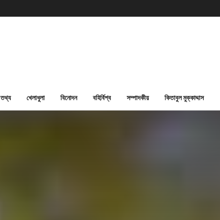
তথ্য
খেলাধুলা
বিনোদন
বহির্বিশ্ব
সম্পাদকীয়
কিতাবুল মুক্কাদ্দাস