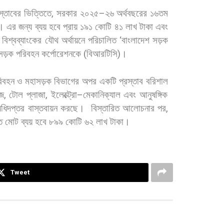
স্তাবের
ভিত্তিতে
,
সরকার
২০২৫
–
২৬
অর্থবছরের
১৬তম
।
এর
জন্য
ব্যয়
হবে
প্রায়
১৯১
কোটি
৪১
লাখ
টাকা
এবং
বিশ্বব্যাংকের
যৌথ
অর্থায়নে
পরিচালিত
‘
বাংলাদেশ
সড়ক
সড়ক
পরিবহন
কর্পোরেশনকে
(
বিআরটিসি
)
।
িবহন
ও
মহাসড়ক
বিভাগের
অপর
একটি
প্রস্তাব
বরিশাল
জ
,
টোল
প্লাজা
,
ইলেক্ট্রো
–
মেকানিক্যাল
এবং
আনুষঙ্গিক
ধিদপ্তর
বাস্তবায়ন
করছে।
বিস্তারিত
আলোচনার
পর
,
ে
মোট
ব্যয়
হবে
৮৯৯
কোটি
৬২
লাখ
টাকা।
Tweet