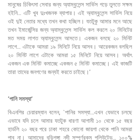
মানুষের
চিকিৎসা
সেবার
জন্য
অ্যাম্বুলেন্স
সার্ভিস
গড়ে
তুলতে
সক্ষম
হইনি
…
এটি
খুব
দুঃখজনক
ব্যাপার।
এই
অ্যাম্বুলেন্স
সার্ভিস
নিয়ে
ওই
দুই
নেতার
মধ্যে
তখন
কথা
হচ্ছিল।
যতটুকু
আমার
মনে
আছে
তখন
ইমার্জেন্সির
জন্য
অ্যাম্বুলেন্স
সার্ভিস
কল
করলে
২০
মিনিটের
মত
সময়
লাগত
অ্যাম্বুলেন্স
আসতে।
একজন
বলছে
২০
মিনিট
লাগে
…
এটাকে
আমরা
১৯
মিনিটে
নিয়ে
আসব।
আরেকজন
বলছিল
২০
মিনিট
লাগে
এটাকে
আমরা
১৫
মিনিটে
নিয়ে
আসব।
অর্থাৎ
একজন
এক
মিনিট
কমাচ্ছে
একজন
৫
মিনিট
কমাচ্ছে।
এই
কাজটি
তারা
তাদের
জনগণের
জন্যই
করতে
চাইছে।
’
‘
পানি
সমস্যা
’
বিএনপির
চেয়ারম্যান
বলেন
, `
পানির
সমস্যা
…
এখন
যেভাবে
চলছে
এভাবে
যদি
চলে
আমার
যতটুক
ধারণা
আগামী
১০
থেকে
১৫
বছর
হার্ডলি
২০
বছর
পরে
ঢাকা
শহরে
কোনো
জায়গা
থেকে
পানি
আমরা
পাব
না।
আমাদের
বুড়িগঙ্গা
নদী
সম্পূর্ণরকম
পলিউটেড
…
১০০
%