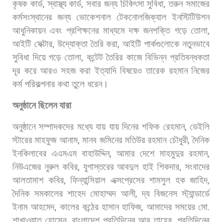
কৃষক
কার্ড
,
স্বাস্থ্য
কার্ড
,
সবার
জন্য
চিকিৎসা
সুবিধা
,
তরুন
সমাজের
কর্মসংস্থানের
জন্য
ভোকেশনাল
টেকনোলজিক্যাল
ইনস্টিটিউশন
আধুনিকায়ন
এবং
প্রশিক্ষনের
মাধ্যমে
দক্ষ
জনশক্তি
গড়ে
তোলা
,
আইটি
সেক্টার
,
উদ্যোক্তা
তৈরি
করা
,
আইটি
পার্কগুলোকে
নতুনভাবে
সুবিধা
দিয়ে
গড়ে
তোলা
,
কন্টেট
তৈরির
কাজে
বিভিন্ন
প্রতিবন্ধকতা
দূর
করে
আরও
সহজ
করা
ইত্যাদি
বিষয়েও
তারেক
রহমান
নিজের
কর্ম
পরিকল্পনার
কথা
তুলে
ধরেন।
অনুষ্ঠানে
ছিলেন
যারা
অনুষ্ঠানে
সম্পাদকদের
মধ্যে
যায়
যায়
দিনের
শফিক
রেহমান
,
ডেইলি
স্টারের
মাহফুজ
আনাম
,
মানব
জমিনের
মতিউর
রহমান
চৌধুরী
,
দৈনিক
ইনকিলাবের
এএমএম
বাহাউদ্দিন
,
আমার
দেশে
মাহমুদুর
রহমান
,
নিউএজের
নুরুল
কবির
,
যুগাস্তরের
আবদুল
হাই
শিকদার
,
সংবাদের
আলতামাশ
কবির
,
ফিন্যান্সিয়াল
এক্সপ্রেসের
শামসুল
হক
জাহিদ
,
দৈনিক
সমকালের
শাহেদ
মোহাম্মদ
আলী
,
দ্য
বিজনেস
স্ট্যান্ডার্ডে
ইনাম
আহমেদ
,
কালের
কন্ঠের
হাসান
হাফিজ
,
আমাদের
সময়ের
মো
.
শাখাওয়াত
হোসেন
,
বাংলাদেশ
প্রতিদিনের
আবু
তাহের
,
প্রতিদিনের