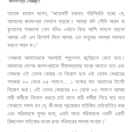
‘
জনসংখ্যা
নিয়ন্ত্রণ
’
তারেক
রহমান
বলেন
, ‘
আরেকটি
ভয়াবহ
পরিস্থিতি
হচ্ছে
যে
,
আমাদের
জনসংখ্যা
যেভাবে
বাড়ছে।
আমরা
যদি
সৌদি
আরব
বা
কুয়েতের
সবগুলো
তেল
খনিও
এখানে
নিয়ে
আসি
তাহলে
হয়তো
আমরা
এই
এত
রিসোর্স
দিয়ে
আমরা
এত
মানুষের
সমস্যা
সমাধান
করতে
পারব
না।
’
‘
সেজন্য
আমাদেরকে
অবশ্যই
পপুলেশন
কন্ট্রোলে
যেতে
হবে।
আমাদের
দেশের
জনসংখ্যাকে
সীমাবদ্ধতার
মধ্যে
আনতে
হবে
এবং
সেজন্য
এই
হেলথ
কেয়ার
যে
নিয়োগ
হবে
এই
হেলথ
কেয়ারের
শতকরা
৮০
থেকে
৮৫
শতাংশ
….
১
লক্ষের
মত
আমাদের
টার্গেট
নিয়োগ
করা।
এই
হেলথ
কেয়ারের
৮০
থেকে
৮৫
শতাংশ
আমরা
নারী
কর্মীকে
নিয়োগ
করতে
চাই
যাতে
নারী
কর্মীরা
গিয়ে
ঘরে
ঘরে
বোঝাতে
সক্ষম
হন
যে
,
কী
জন্য
প্রয়োজন
হাইজিন
মেইনটেইন
করা
এবং
পরিবারকে
সুস্থ
রাখা
,
একই
সাথে
পরিবারকে
একটি
একটি
রিজনেবল
সাইজের
মধ্যে
রাখা
পরিবারের
সদস্য
সংখ্যা।
’