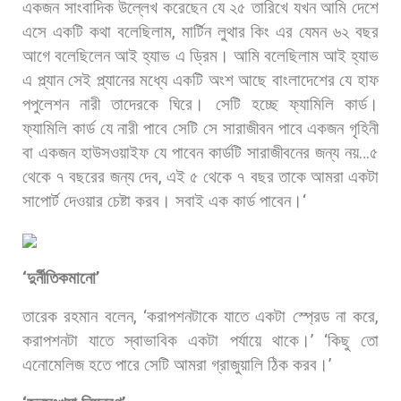
একজন
সাংবাদিক
উল্লেখ
করেছেন
যে
২৫
তারিখে
যখন
আমি
দেশে
এসে
একটি
কথা
বলেছিলাম
,
মার্টিন
লুথার
কিং
এর
যেমন
৬২
বছর
আগে
বলেছিলেন
আই
হ্যাভ
এ
ড্রিম।
আমি
বলেছিলাম
আই
হ্যাভ
এ
প্ল্যান
সেই
প্ল্যানের
মধ্যে
একটি
অংশ
আছে
বাংলাদেশের
যে
হাফ
পপুলেশন
নারী
তাদেরকে
ঘিরে।
সেটি
হচ্ছে
ফ্যামিলি
কার্ড।
ফ্যামিলি
কার্ড
যে
নারী
পাবে
সেটি
সে
সারাজীবন
পাবে
একজন
গৃহিনী
বা
একজন
হাউসওয়াইফ
যে
পাবেন
কার্ডটি
সারাজীবনের
জন্য
নয়
…
৫
থেকে
৭
বছরের
জন্য
দেব
,
এই
৫
থেকে
৭
বছর
তাকে
আমরা
একটা
সাপোর্ট
দেওয়ার
চেষ্টা
করব।
সবাই
এক
কার্ড
পাবেন।
‘
‘
দুর্নীতিকমানো
’
তারেক
রহমান
বলেন
, ‘
করাপশনটাকে
যাতে
একটা
স্প্রেড
না
করে
,
করাপশনটা
যাতে
স্বাভাবিক
একটা
পর্যায়ে
থাকে।
’ ‘
কিছু
তো
এনোমেলিজ
হতে
পারে
সেটি
আমরা
গ্রাজুয়ালি
ঠিক
করব।
’