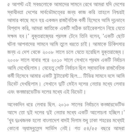
৫
আগস্ট
এই
সবগুলোকে
আমাদের
সামনে
রেখে
আমরা
যদি
দেশের
স্বাধীনতা
দেশের
সার্বভৌমত্বের
জন্য
কাজ
করি
তাহলে
নিশ্চয়ই
আমার
কাছে
মনে
হয়
একজন
রাজনৈতিক
কর্মী
হিসেবে
আমি
দৃঢ়ভাবে
বিশ্বাস
করি
,
আমরা
জাতিকে
একটি
সঠিক
ডাইরেকশনে
নিয়ে
যেতে
সক্ষম
হব।
’
যুক্তরাজ্যের
প্রসঙ্গ
টেনে
তিনি
বলেন
, ‘
একটি
ছোট
ঘটনা
আপনাদের
সামনে
আমি
তুলে
ধরতে
চাই।
আমাকে
চিকিৎসার
জন্য
এ
দেশ
থেকে
২০০৮
সালে
চলে
যেতে
হয়েছিল
যুক্তরাজ্যে।
২০০৮
সালে
যাবার
পরে
২০১০
সালে
সেখানে
প্রথম
একটি
নির্বাচন
আমি
দেখেছিলাম।
যেহেতু
সেটি
নির্বাচন
ছিল
স্বাভাবিক
রাজনৈতিক
কর্মী
হিসেবে
আমার
একটি
ইন্টারেস্ট
ছিল
….
টিভির
সামনে
বসে
আমি
ডিবেট
দেখছিলাম।
সেখানে
দুটি
মেইন
দলের
নেতার
মধ্যে
লেবার
এবং
কনজারভেটিভ
দলের
মধ্যে
এই
ডিভেট।
অনেকদিন
ধরে
লেবার
ছিল
.
২০১০
সালের
নির্বাচনে
কনজারভেটিভ
আসে
তো
দুই
দলের
দুই
নেতার
মধ্যে
একটি
আলোচনা
হচ্ছিল।
’
‘
খুব
দুঃখজনক
হলো
বাংলাদেশ
বাদই
দিলাম
শুধু
ঢাকা
শহরের
মধ্যেই
কোনো
অ্যাম্বুলেন্স
সার্ভিস
নেই।
গত
৫৪
/
৫৫
বছরে
আমরা