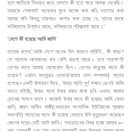
হলে
জাতিকে
বিভক্ত
করে
ফেললে
কী
হতে
পারে
আমরা
দেখেছি।
আজকে
সেজন্যই
অনেকের
মুখে
অনেক
কথা
শুনি
,
হতাশার
কথা
আমরা
শুনি
কিন্তু
তারপরও
আশার
কথা
হচ্ছে
যে
,
তাদের
কাছে
ভবিষ্যতের
চিন্তাও
আছে
,
ভবিষ্যতের
পরিকল্পনা
আছে।
‘
‘
দেশে
কী
হয়েছে
আমি
জানি
’
তারেক
বলেন
,‘`
আমি
দেশে
অনেক
দিন
থাকতে
পারিনি
…
কী
কারণে
সে
প্রসঙ্গে
আপনাদের
কম
বেশি
ধারণা
আছে।
তবে
সারাক্ষণই
দেশের
সাথে
আমার
যোগাযোগ
ছিল।
দেশের
মানুষের
সাথে
কী
হয়েছে
?
এখানে
মাহমুদুর
রহমান
(
আমার
দেশ
সম্পাদক
)
সাহেব
বলেছেন
একটি
উদাহরণ
দিয়ে
…
উনার
প্রতি
পূর্ণ
সম্মান
রেখেই
আমি
বলতে
চাইছি
,
উনার
সাথে
উনার
রক্ত
মাখা
ছবি
এখনও
আমার
চোখের
সামনে
ভাসে।
কাজেই
উনার
সাথে
কী
হয়েছে
আমি
যেমন
জানি
,
রুহুল
আমিন
গাজী
(
ফেডারেল
সাংবাদিক
ইউনিয়নের
প্রয়াত
সভাপতি
)
সাহেবের
সাথে
কী
হয়েছে
যেভাবে
উনি
মৃত্যুবরণ
করেছেন
জেলের
মধ্যে
সেটি
আমি
জানি।
সবচেয়ে
বড়
বিষয়
হচ্ছে
আমার
৬০
লক্ষ
নেতাকর্মী
এবং
তার
থেকে
আরেকটি
হৃদয়
বিদারক
আমার
জন্য