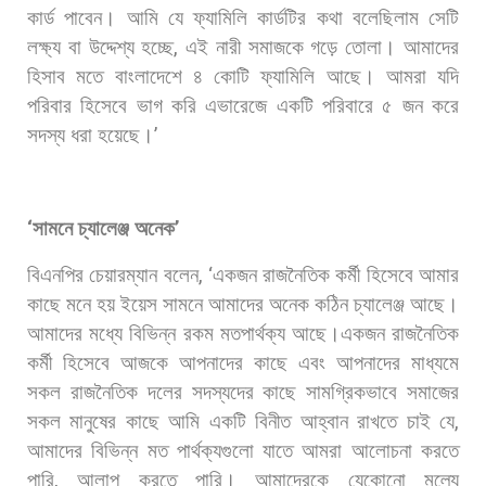
কার্ড
পাবেন।
আমি
যে
ফ্যামিলি
কার্ডটির
কথা
বলেছিলাম
সেটি
লক্ষ্য
বা
উদ্দেশ্য
হচ্ছে
,
এই
নারী
সমাজকে
গড়ে
তোলা।
আমাদের
হিসাব
মতে
বাংলাদেশে
৪
কোটি
ফ্যামিলি
আছে।
আমরা
যদি
পরিবার
হিসেবে
ভাগ
করি
এভারেজে
একটি
পরিবারে
৫
জন
করে
সদস্য
ধরা
হয়েছে।
’
‘
সামনে
চ্যালেঞ্জ
অনেক
’
বিএনপির
চেয়ারম্যান
বলেন
, ‘
একজন
রাজনৈতিক
কর্মী
হিসেবে
আমার
কাছে
মনে
হয়
ইয়েস
সামনে
আমাদের
অনেক
কঠিন
চ্যালেঞ্জ
আছে।
আমাদের
মধ্যে
বিভিন্ন
রকম
মতপার্থক্য
আছে।একজন
রাজনৈতিক
কর্মী
হিসেবে
আজকে
আপনাদের
কাছে
এবং
আপনাদের
মাধ্যমে
সকল
রাজনৈতিক
দলের
সদস্যদের
কাছে
সামগ্রিকভাবে
সমাজের
সকল
মানুষের
কাছে
আমি
একটি
বিনীত
আহ্বান
রাখতে
চাই
যে
,
আমাদের
বিভিন্ন
মত
পার্থক্যগুলো
যাতে
আমরা
আলোচনা
করতে
পারি
,
আলাপ
করতে
পারি।
আমাদেরকে
যেকোনো
মূল্যে