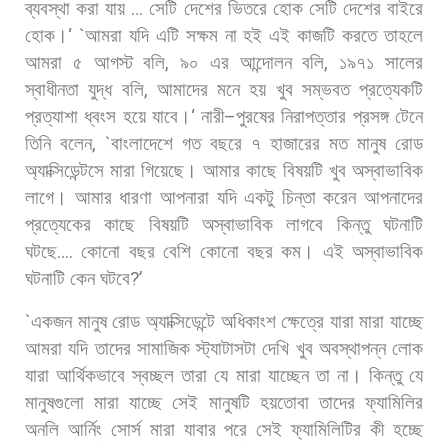
ব্যবস্থা
করা
যায়
…
সেটি
দেশের
ভিতরে
হোক
সেটি
দেশের
বাইরে
হোক।
‘ `
আমরা
যদি
এটি
সক্ষম
না
হই
এই
কাজটি
করতে
তাহলে
আমরা
৫
আগস্ট
বলি
,
৯০
এর
আন্দোলন
বলি
,
১৯৭১
সালের
স্বাধীনতা
যুদ্ধ
বলি
,
আমাদের
মনে
হয়
খুব
সম্ভবত
প্রত্যেকটি
প্রত্যাশা
ধ্বংস
হয়ে
যাবে।
‘
নারী
–
পুরষের
নিরাপত্তার
প্রসঙ্গ
টেনে
তিনি
বলেন
, `
বাংলাদেশে
গত
বছরে
৭
হাজারের
মত
মানুষ
রোড
অ্যাক্সিডেন্টসে
মারা
গিয়েছে।
আমার
কাছে
বিষয়টি
খুব
অস্বাভাবিক
লাগে।
আমার
ধারণা
আপনারা
যদি
একটু
চিন্তা
করেন
আপনাদের
প্রত্যেকের
কাছে
বিষয়টি
অস্বাভাবিক
লাগবে
কিন্তু
ঘটনাটি
ঘটছে
….
কোনো
বছর
বেশি
কোনো
বছর
কম।
এই
অস্বাভাবিক
ঘটনাটি
কেন
ঘটবে
?’
`
একজন
মানুষ
রোড
অ্যাক্সিডেন্টে
অধিকাংশ
ক্ষেত্রে
যারা
মারা
যাচ্ছে
আমরা
যদি
তাদের
সামাজিক
স্ট্যাটাসটা
দেখি
খুব
অবস্থাপন্ন
লোক
যারা
আর্থিকভাবে
স্বচ্ছল
তারা
যে
মারা
যাচ্ছেন
তা
না।
কিন্তু
যে
মানুষগুলো
মারা
যাচ্ছে
সেই
মানুষটি
হয়তোবা
তাদের
ফ্যামিলির
অনলি
আর্নিং
সোর্স
মারা
যাবার
পরে
সেই
ফ্যামিলিটির
কী
হচ্ছে