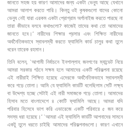
জানতে
সহজ
হয়
কারণ
আমাদের
জন্য
একটা
ভেন্যু
আছে
যেখানে
আমরা
আলাপ
করতে
পারি।
কিন্তু
ওই
কৃষকগুলো
যাদের
কোনো
ভেন্যু
নেই
যারা
এরকম
একটা
প্রোগ্রাম
অর্গানাইজ
করতে
পারছে
না
তারা
কীভাবে
বলবে
কথাগুলো
?
কাজেই
তাদের
কথা
তো
আমাদের
জানতে
হবে।
‘
নারীদের
শিক্ষার
প্রসার
এবং
শিক্ষিত
নারীদের
অর্থনৈতিকভাবে
স্বাবলম্বী
করতে
ফ্যামিলি
কার্ড
চালুর
কথা
তুলে
ধরেন
তারেক
রহমান।
তিনি
বলেন
, `
আগামী
নির্বাচনে
ইনশাল্লাহ
জনগণের
ম্যান্ডেট
নিয়ে
আমরা
সরকার
গঠনে
সক্ষম
হলে
আমাদের
একটি
পরিকল্পনা
রয়েছে
এই
নারীরাই
শিক্ষিত
হয়েছে
এদেরকে
অর্থনৈতিকভাবে
স্বাবলম্বী
করে
গড়ে
তোলা।
আমি
যে
ফ্যামিলি
কার্ডটি
বলেছিলাম
সেটি
লক্ষ্য
বা
উদ্দেশ্য
হচ্ছে
সেটাই
এই
নারী
সমাজকে
গড়ে
তোলা।
আমাদের
হিসাব
মতে
বাংলাদেশে
৪
কোটি
ফ্যামিলি
আছে।
আমরা
যদি
পরিবার
হিসেবে
ভাগ
করি
এভারেজে
একটি
পরিবারে
৫
জন
করে
সদস্য
ধরা
হয়েছে।
‘ `
আমরা
এই
ফ্যামিলি
কার্ডটি
আপনাদের
সামনে
একটু
তুলে
ধরতে
চাইছি
আমাদের
পরিকল্পনাগুলো।
কারণ
এখানে