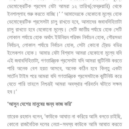
ডেমোক্রেটিক
প্রসেস
যেটা
আমরা
১২
তারিখ
(
ফেব্রুয়ারি
)
থেকে
ইনশাল্লাহ
শুরু
করতে
যাচ্ছি।
’ ‘
আমাদেরকে
যেকোনো
মূল্যে
হোক
ডেমোক্রেটিক
প্রসেসটা
চালু
রাখতে
হবে
,
আমাদের
জবাবদিহিতাটা
চালু
রাখতে
হবে
যেকোনো
মূল্যে।
সেটি
জাতীয়
পর্যায়ে
হোক
সেটি
লোকাল
পর্যায়ে
হোক
অর্থাৎ
ইউনিয়ন
পরিষদ
নির্বাচন
হোক
,
পৌরসভা
নির্বাচন
,
লোকাল
পর্যায়ে
নির্বাচন
হোক
,
সেটা
কোনো
ট্রেড
বডির
ইলেকশন
হোক।
আমার
যেটা
বিশ্বাস
আমরা
যেকোনো
মূল্যে
যদি
এই
জবাবদিহিতাটা
,
গণতান্ত্রিক
প্রসেসটা
যদি
আমরা
কন্টিনিউ
করতে
পারি
অনেক
বেগ
হয়ত
আসবে
,
অনেক
কঠিন
হবে
কিন্তু
একটা
সার্টেন
টাইম
পরে
আমরা
যদি
গণতান্ত্রিক
প্রসেসটাকে
কন্টিনিউ
করে
যেতে
পারি
তাহলে
নিশ্চয়ই
আমরা
অবস্থার
পরিবর্তন
ঘটাতে
সক্ষম
হব।
’
‘
আসুন
দেশের
মানুষের
জন্য
কাজ
করি
’
তারেক
রহমান
বলেন
, ‘
কাউকে
আঘাত
না
করিয়ে
আমি
বলতে
চাইছি
,
কোনো
রাজনৈতিক
দলের
নেতা
–
সদস্য
কাউকে
আমি
আঘাত
করতে