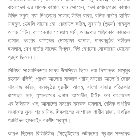
বাংলাদেশ
এর
মারুফ
কামাল
খান
সোহেল
,
দেশ
রুপান্তরের
কামাল
উদ্দিন
সবুজ
,
নয়া
দিগন্তের
সালাহ
উদ্দিন
বাবর
,
বনিক
বার্তার
হানিফ
মাহমুদ
,
ডেইলি
সানের
মো
.
রেজাউল
করিম
,
সুরমা
‘
র
(
লন্ডন
)
শামসুল
আলম
লিটন
,
কালবেলার
সন্তোষ
শর্মা
,
আজকের
পত্রিকার
কামরুল
হাসান
,
খবরের
কাগজের
মোস্তফা
কামাল
,
মানবকন্ঠের
শহীদুল
ইসলাম
,
দেশ
বার্তার
সালেহ
বিপ্লব
,
নিউ
নেশনের
মোকাররম
হোসেন
প্রমূখ
ছিলেন।
সিনিয়র
সাংবাদিকদরে
মধ্যে
উপস্থিত
ছিলে
নয়া
দিগন্তের
মাসুমুর
রহমান
খলিলী
,
প্রথম
আলোর
সাজ্জাদ
শরীফ
,
সময়ের
আলো
‘
র
সৈয়দ
শাহনাজ
করিম
,
জনকন্ঠের
খুরশীদ
আলম
,
বাংলা
বাজার
পত্রিকার
রাশেদুল
হক
,
যুগান্তরের
এনাম
আবেদীন
,
টাইম
অব
বাংলাদেশ
এর
ইলিয়াস
খান
,
আমাদের
সময়ের
নজরুল
ইসলাম
,
দৈনিক
নাগরিক
সংবাদের
সুমন
প্রামানিক
,
দিকপালের
সম্পাদক
শাহীন
রাজা
,
নাগরিক
প্রতিদিন
হাসনাইন
খরশীদ
প্রমূখ।
আরও
ছিলেন
বিডিনিউজ
টোয়েন্টিফোর
ডটকমের
প্রধান
সম্পাদক