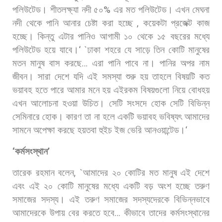
পলিউটেড।
শীতলক্ষ্যা
নদী
৫০
%
এর
মত
পলিউটেড।
এখন
মেঘনা
নদী
থেকে
পানি
আনার
চেষ্টা
করা
হচ্ছে
,
কয়েকটা
প্রজেক্ট
কাজ
হচ্ছে।
কিন্তু
এটার
পানিও
আগামী
১০
থেকে
১৫
বছরের
মধ্যে
পলিউটেড
হয়ে
যাবে।
‘ `
ঢাকা
শহরে
যে
সাড়ে
তিন
কোটি
মানুষের
মতন
মানুষ
বাস
করছে
…
এরা
পানি
পাবে
না।
পানির
অপর
নাম
জীবন।
সারা
দেশে
যদি
এই
সমস্যা
শুরু
হয়
তাহলে
বিষয়টি
কত
ভয়াবহ
হতে
পারে
আমার
মনে
হয়
এইরকম
বিষয়গুলো
নিয়ে
বোধহয়
এখন
আলোচনা
হওয়া
উচিত।
সেটি
সংসদে
হোক
সেটি
বিভিন্ন
সেমিনারে
হোক।
কারণ
তা
না
হলে
একটি
ভয়াবহ
ভবিষ্যৎ
আমাদের
সামনে
অপেক্ষা
করছে
হয়তবা
হুইচ
ইজ
ভেরি
আনওয়ান্টেড।
‘
‘
কর্মসংস্থান
’
তারেক
রহমান
বলেন
, `
আমাদের
২০
কোটির
মত
মানুষ
এই
দেশে
এবং
এই
২০
কোটি
মানুষের
মধ্যে
একটি
বড়
অংশ
হচ্ছে
তরুণ
সমাজের
সদস্য।
এই
তরুণ
সমাজের
সদস্যদেরকে
বিভিন্নভাবে
আমাদেরকে
উপায়
বের
করতে
হবে
…
কীভাবে
তাদের
কর্মসংস্থানের