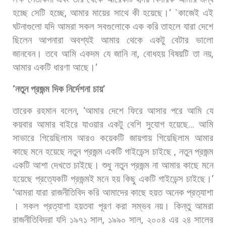
হচ্ছে
সেটি
হচ্ছে
,
আমার
মায়ের
সাথে
কী
হয়েছে।
‘ `
কাজেই
এই
ঘটনাগুলো
যদি
আমরা
সকল
সবগুলোকে
এক
করি
তাহলে
যারা
দেশে
ছিলেন
আপনারা
অবশ্যই
আমার
থেকে
একটু
বেটার
ভালো
জানবেন।
তবে
আমি
একদম
যে
জানি
না
,
বোধহয়
বিষয়টি
তা
নয়
,
আমার
একটি
ধারণা
আছে।
‘
‘
নতুন
প্রজন্ম
দিক
নির্দেশনা
চায়
’
তারেক
রহমান
বলেন
, ‘
আমার
দেশে
ফিরে
আসার
পরে
আমি
যে
কয়বার
আমার
বাইরে
যাওয়ার
একটু
বেশি
সুযোগ
হয়েছে
…
আমি
সাভারে
গিয়েছিলাম
আরও
কয়েকটি
জায়গায়
গিয়েছিলাম
আমার
কাছে
মনে
হয়েছে
নতুন
প্রজন্ম
একটি
গাইডেন্স
চাইছে
,
নতুন
প্রজন্ম
একটি
আশা
দেখতে
চাইছে।
শুধু
নতুন
প্রজন্ম
না
আমার
কাছে
মনে
হয়েছে
প্রত্যেকটি
প্রজন্মই
মনে
হয়
কিছু
একটি
গাইডেন্স
চাইছে।
’
‘
আমরা
যারা
রাজনীতিবিদ
করি
আমাদের
কাছে
হয়ত
অনেক
প্রত্যাশা
।
সকল
প্রত্যাশা
হয়তবা
পূরণ
করা
সম্ভব
নয়।
কিন্তু
আমরা
রাজনীতিবিদরা
যদি
১৯৭১
সাল
,
১৯৯০
সাল
,
২০০৪
এর
২৪
সালের