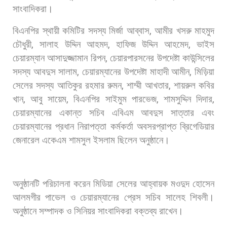
সাংবাদিকরা।
বিএনপির
স্থায়ী
কমিটির
সদস্য
মির্জা
আব্বাস
,
আমীর
খসরু
মাহমুদ
চৌধুরী
,
সালাহ
উদ্দিন
আহমদ
,
হাফিজ
উদ্দিন
আহমেদ
,
ভাইস
চেয়ারম্যান
আসাদুজ্জামান
রিপন
,
চেয়ারপারসনের
উপদেষ্টা
কাউন্সিলের
সদস্য
আবদুস
সালাম
,
চেয়ারম্যানের
উপদেষ্টা
মাহাদী
আমীন
,
মিড়িয়া
সেলের
সদস্য
আতিকুর
রহমার
রুমন
,
শাম্মী
আখতার
,
শায়রুল
কবির
খান
,
আবু
সায়েম
,
বিএনপির
সাইমুম
পারভেজ
,
শামসুদ্দিন
দিদার
,
চেয়ারম্যানের
একান্ত
সচিব
এবিএম
আবদুস
সাত্তার
এবং
চেয়ারম্যানের
প্রধান
নিরাপত্তা
কর্মকর্তা
অবসরপ্রাপ্ত
ব্রিগেডিয়ার
জেনারেল
একেএম
শামসুল
ইসলাম
ছিলেন
অনুষ্ঠানে।
অনুষ্ঠানটি
পরিচালনা
করেন
মিডিয়া
সেলের
আহ্বায়ক
মওদুদ
হোসেন
আলমগীর
পাভেল
ও
চেয়ারম্যানের
প্রেস
সচিব
সালেহ
শিবলী।
অনুষ্ঠানে
সম্পাদক
ও
সিনিয়র
সাংবাদিকরা
বক্তব্য
রাখেন।