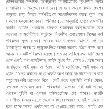
দৈনিকগুলোর
সম্পাদক
,
ইলেক্ট্রনিক
মিডিয়াগুলোর
প্রধানসহ
জ্যেষ্ঠ
সাংবাদিকরা
এ
অনুষ্ঠানে
যোগ
দেন।
এ
সময়
তারেক
রহমান
দেশের
মানুষের
জন্য
নিজের
কর্মপরিকল্পনা
সাংবাদিকদের
কাছে
তুলে
ধরে
সকলের
সহযোগিতা
চান। শনিবার
(
১০
জানুয়ারি
)
দুপুরে
রাজধানীর
বনানীর
হোটেল
শেরাটনের
বলরুমে
গণমাধ্যম
ব্যক্তিত্বদের
সঙ্গে
শুভেচ্ছা
ও
মতবিনিময়
অনুষ্ঠানে
বিএনপির
চেয়ারম্যান
নিজের
কর্ম
পরিকল্পনা
তুলে
ধরেন। তারেক
রহমান
বলেন
, ‘
আগামী
নির্বাচনে
ইনশাল্লাহ
জনগণের
ম্যান্ডেট
নিয়ে
আমরা
সরকার
গঠনে
সক্ষম
হলে
আমাদের
একটি
পরিকল্পনা
রয়েছে।
গত
২৫
তারিখে
যখন
আমি
দেশে
এসে
একটি
কথা
বলেছিলাম
,
মার্টিন
লুথার
কিং
যেমন
৬২
বছর
আগে
বলেছিলেন
আই
হ্যাভ
এ
ড্রিম।
আমি
বলেছিলাম
,
আই
হ্যাভ
এ
প্ল্যান।
’ ‘
সেই
প্ল্যানের
মধ্যে
একটি
অংশ
আছে
বাংলাদেশের
যে
হাফ
পপুলেশন
নারী
তাদেরকে
ঘিরে।
সেটি
হচ্ছে
ফ্যামিলি
কার্ড।
যেমন
,
ফ্যামিলি
কার্ড
এর
একটি
পরিকল্পনা
…
একজন
নারী
এটা
পাবেন
,
একজন
গৃহিনী
বা
একজন
হাউসওয়াইফ
এটা
পাবেন।
কার্ডটি
সারাজীবনের
জন্য
নয়
…
৫
থেকে
৭
বছরের
জন্য
দেব
,
এই
৫
থেকে
৭
বছর
তাকে
আমরা
একটা
সাপোর্ট
দেওয়ার
চেষ্টা
করব।
সবাই
এক