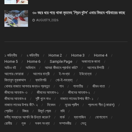
৩০ বছর ধরে পড়ে থাকা মৃতদেহ ‘গ্রিন বুটস’ এবার ফিরবে পরিবারের কাছে
AUGUST 9, 2026
১ করিন্থীয়
২ করিন্থীয়
Home 2
Home 3
Home 4
Home 5
Home 6
Sample Page
অজানাকে জানা
অডিও বই
অভিযান
আমরা কীভাবে প্রার্থনা করি?
আলোর দিশারী
আলোর ফোয়ারা
আলোর যাত্রী
ই-সংখ্যা
ইউহোন্না
কিতাবুল মুক্কাদ্দাস
ক্যাটাগরি
খো-ই-মহব্বত্
খোদার নাজাত আপনার জন্যও প্রস্তুত
গান
গালাতীয়
জীবন দাতা
জীবনের আহবান- ৩
জীবনের আহবান-১
জীবনের আহবান-২
জীবনের আহবান-৪
দৃষ্টি খুলে দাও
নাজাত লাভের উপায় কী?- ১
নাজাত লাভের উপায় কী?- ২
নিবেদন
নূরের প্রদীপ
প্রশংসা গীত (কোরাস্)
প্রেরিত
বিজয়
বিমূর্ত প্রেম
মথি
মসীহ্ সম্বন্ধে আপনি কি চিন্তা করেন?
মার্ক
ম্যাগাজিন
যোগাযোগ
রোমীয়
লূক
সকল সংখ্যা
সম্পাদকীয়
সেতু