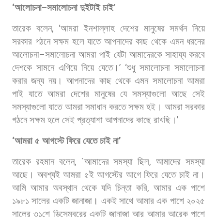
‘
আলোচনা
–
সমালোচনা
দুইটাই
চাই
’
তারেক
বলেন
, ‘
আমরা
ইনশাল্লাহ
দেশের
মানুষের
সমর্থন
নিয়ে
সরকার
গঠনে
সক্ষম
হলে
যাতে
আপনাদের
কাছ
থেকে
এমন
ধরনের
আলোচনা
–
সমালোচনা
আমরা
পাই
যেটা
আমাদেরকে
সাহায্য
করবে
দেশকে
সামনে
এগিয়ে
নিয়ে
যেতে।
’ ‘
শুধু
সমালোচনা
সমালোচনা
করার
জন্য
নয়।
আপনাদের
কাছ
থেকে
এমন
সমালোচনা
আমরা
পাই
যাতে
আমরা
দেশের
মানুষের
যে
সমস্যাগুলো
আছে
সেই
সমস্যাগুলো
যাতে
আমরা
সমাধান
করতে
সক্ষম
হই।
আমরা
সরকার
গঠনে
সক্ষম
হলে
সেই
প্রত্যাশা
আপনাদের
কাছে
রাখছি।
’
‘
আমরা
৫
আগস্টে
ফিরে
যেতে
চাই
না
’
তারেক
রহমান
বলেন
, `
আমাদের
সমস্যা
ছিল
,
আমাদের
সমস্যা
আছে।
অবশ্যই
আমরা
৫ই
আগস্টের
আগে
ফিরে
যেতে
চাই
না।
আমি
আমার
অবস্থান
থেকে
যদি
চিন্তা
করি
,
আমার
এক
পাশে
১৯৮১
সালের
একটি
জানাজা।
একই
সাথে
আমার
এক
পাশে
২০২৫
সালের
৩১শে
ডিসেম্বরের
একটি
জানাজা
আর
আমার
আরেক
পাশে