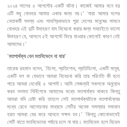
২০২৪
সালের
৫
আগস্টের
একটি
ঘটনা।
কাজেই
আমার
মনে
হয়
এটি
শুধু
বোধহয়
আমার
একার
জন্য
নয়।
‘ `
যারা
আমার
দলের
নেতাকর্মী
সদস্য
এবং
সামগ্রিকভাবে
পুরা
দেশের
মানুষের
সামনে
বোধহয়
এই
দুটি
উদাহরণ
বাদ
বিবেচনা
করার
জন্য
সবচাইতে
ভালো
উদাহরণ
যে
,
আসলে
৫ই
আগস্টে
ফিরে
যাওয়ার
কোনোই
কারণ
নেই
আমাদের।
‘
`
মতপার্থক্য
যেন
মতবিভেদে
না
যায়
‘
তারেক
রহমান
বলেন
, `
হিংসা
,
প্রতিশোধ
,
প্রতিহিংসা
,
একটি
মানুষ
,
একটি
দল
বা
যেভাবে
আমরা
বিবেচনা
করি
তার
পরিণতি
কী
হতে
পারে
আমরা
দেখেছি
৫
আগস্ট।
আমি
সেজন্যই
সকলকে
অনুরোধ
করব
দলমত
নির্বিশেষে
আমাদের
মধ্যে
মতপার্থক্য
থাকবে
কিন্তু
আমরা
যদি
চেষ্টা
করি
তাহলে
সেই
মতপার্থক্যটাকে
মতপার্থক্যের
মধ্যে
রেখে
আলোচনার
মাধ্যমে
সেটির
অনেক
সমস্যার
সমাধান
হয়ত
আমরা
বের
করে
আনতে
সক্ষম
হব।
‘ `
কিন্তু
কোনোভাবেই
সেটি
যাতে
মতবিভেদের
পর্যায়ে
চলে
না
যায়।
মতবিভেদ
হলে
বিভেদ