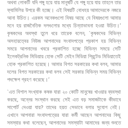
অথবা
লোকটি
যদি
পঙ্গু
হয়ে
যায়
মানুষটি
যে
পঙ্গু
হয়ে
যায়
তাহলে
তার
ফ্যামিলির
উপরে
কী
হচ্ছে।
এই
বিষয়টি
বোধহয়
আমাদেরকে
নজরে
আনা
উচিত।
এরকম
অনেকগুলো
বিষয়
আছে
যে
বিষয়গুলো
আমার
মনে
হয়
রাজনৈতিক
দলগুলোর
মধ্যে
চিন্তাভাবনা
হওয়া
উচিত।
‘
কৃষকদের
অবস্থা
তুলে
ধরে
তারেক
বলেন
, `
কৃষকদের
বিভিন্ন
অসহায়ত্বের
নিউজ
আপনাদের
সংবাদপত্রে
প্রকাশ
হয়
বিভিন্ন
সময়ে
আপনাদের
খবরে
প্রকাশিত
হচ্ছে
বিভিন্ন
সময়ে
সেটি
ইলেকট্রনিক
মিডিয়ায়
হোক
সেটি
মেইন
মিডিয়া
প্রিন্টেড
মিডিয়াতেই
হোক
প্রকাশিত
হয়েছে।
আমার
বিগত
সরকারের
কথা
বলব
,
আমার
দলের
বিগত
সরকারের
কথা
বলব
সেই
সরকার
বিভিন্ন
সময়
বিভিন্ন
পদক্ষেপ
গ্রহণ
করেছে।
‘
`
এত
বিশাল
সংখ্যাক
কষক
যারা
২০
কোটি
মানুষের
খাওয়ার
ব্যবস্থা
করছে
,
অন্নের
সংস্থান
করছে
সেই
এত
বড়
সমাজটাকে
কীভাবে
সাপোর্ট
দেওয়া
যায়
?
তাদের
হয়ত
সেভাবে
বলার
সুযোগ
নেই।
এখানে
আপনারা
সংবাদপত্রের
যারা
কর্মী
আছেন
আপনাদের
কিছু
সমস্যার
কথা
বলেছেন
,
আপনাদের
সমস্যাটা
আমাদের
জন্য
শুনতে