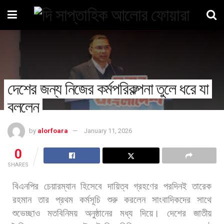
দেশের জন্য নিজের কর্মপরিকল্পনা তুলে ধরে যা
বললেন
by
alorfoara
January 11, 2026
0
SHARES
বিএনপির
চেয়ারম্যান
হিসেবে
দায়িত্ব
গ্রহণের
পরদিনই
তারেক
রহমান
তার
প্রথম
কর্মসূচি
শুরু
করলেন
সাংবাদিকদের
সাথে
শুভেচ্ছাও
মতবিনিময়
অনুষ্ঠানের
মধ্য
দিয়ে।
দেশের
জাতীয়