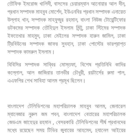
তৌফিক
ইমরোজ
খালিদী
,
বাসসের
চেয়ারম্যান
আনোয়ার
আল
দীন
,
প্রধান
সম্পাদক
মাহবুব
মোর্শেদ
,
ইউএনবির
প্রধান
সম্পাদক
এনায়েত
উল্লাহ
খান
,
সম্পাদক
মাহফুজুর
রহমান
,
বাংলা
নিউজ
টোয়েন্টিফোর
ডটকমের
সম্পাদক
তৌহিদুল
ইসলাম
মিন্টু
,
ঢাকা
স্টিমের
সম্পাদক
ইফতেখার
মাহমুদ
,
ঢাকা
মেইলের
সম্পাদক
হারুন
জামিল
,
ঢাকা
ট্রিবিউনের
সম্পাদক
জাফর
সুবহান
,
ঢাকা
পোস্টের
ভারপ্রাপ্ত
সম্পাদক
কামরুল
ইসলাম।
বিবিসির
সম্পাদক
সাব্বির
মোস্তফা
,
বিশেষ
প্রতিনিধি
কাদির
কল্লোল
,
আল
জাজিরার
তানভীর
চৌধুরী
,
রয়টার্সের
রুমা
পাল
,
এএফপির
শেখ
সাবিহা
আলম
প্রমূখ
ছিলেন।
বাংলাদেশ
টেলিভিশনের
মহাপরিচালক
মাহবুব
আলম
,
জেনারেল
ম্যানেজার
নুরুল
জম
পবন
,
বাংলাদেশ
বেতারের
মহাপরিচালক
জেডএম
জাহেদুর
রহমান
,
বেসরকারি
টেলিভিশনের
শীর্ষ
প্রধানদের
মধ্যে
রয়েছেন
সময়
টিভির
জুবায়ের
আহমেদ
,
চ্যানেল
আইয়ের