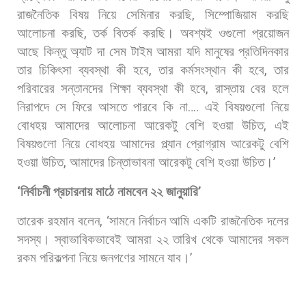
রাজনৈতিক
বিষয়
নিয়ে
সেমিনার
করছি
,
সিম্পোজিয়াম
করছি
আলোচনা
করছি
,
তর্ক
বিতর্ক
করছি।
অবশ্যই
ওগুলো
প্রয়োজন
আছে
কিন্তু
অ্যাট
দা
সেম
টাইম
আমরা
যদি
মানুষের
প্রতিদিনকার
তার
চিকিৎসা
ব্যবস্থা
কী
হবে
,
তার
কর্মসংস্থান
কী
হবে
,
তার
পরিবারের
সন্তানদের
শিক্ষা
ব্যবস্থা
কী
হবে
,
রাস্তায়
বের
হলে
নিরাপদে
সে
ফিরে
আসতে
পারবে
কি
না
….
এই
বিষয়গুলো
নিয়ে
বোধহয়
আমাদের
আলোচনা
আরেকটু
বেশি
হওয়া
উচিত
,
এই
বিষয়গুলো
নিয়ে
বোধহয়
আমাদের
প্ল্যান
প্রোগ্রাম
আরেকটু
বেশি
হওয়া
উচিত
,
আমাদের
চিন্তাভাবনা
আরেকটু
বেশি
হওয়া
উচিত।
’
‘
নির্বাচনী
প্রচারনায়
মাঠে
নামবেন
২২
জানুয়ারি
’
তারেক
রহমান
বলেন
, ‘
সামনে
নির্বাচন
আমি
একটি
রাজনৈতিক
দলের
সদস্য।
স্বাভাবিকভাবেই
আমরা
২২
তারিখ
থেকে
আমাদের
সকল
রকম
পরিকল্পনা
নিয়ে
জনগণের
সামনে
যাব।
’