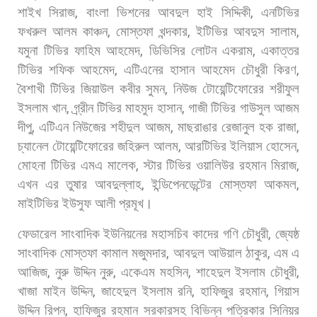
শাইখ
সিরাজ
,
বাংলা
ভিশনের
আবদুল
হাই
সিদ্দিকী
,
এনটিভির
ফখরুল
আলম
কাঞ্চন
,
মোস্তফা
খন্দকার
,
ইটিভির
আবদুস
সালাম
,
যমুনা
টিভির
ফাহিম
আহমেদ
,
ডিভিসির
লোটন
একরাম
,
একাত্তর
টিভির
শফিক
আহমেদ
,
এটিএনের
হাসান
আহমেদ
চৌধুরী
কিরণ
,
বৈশাখী
টিভির
জিয়াউল
কবীর
সুমন
,
নিউজ
টোয়েন্টিফোরের
শরীফুল
ইসলাম
খান
,
গ্র্রীন
টিভির
মাহমুদ
হাসান
,
গাজী
টিভির
গাউসুল
আজম
দীপু
,
এটিএন
নিউজের
শহীদুল
আজম
,
মাছরাঙার
রেজানুল
হক
রাজা
,
চ্যানেল
টোয়েন্টিফোরের
জহিরুল
আলম
,
আরটিভির
ইলিয়াস
হোসেন
,
মোহনা
টিভির
এমএ
মালেক
,
স্টার
টিভির
ওয়ালিউর
রহমান
মিরাজ
,
এখন
এর
তুষার
আবদুল্লাহ
,
ইন্ডিপেনডেন্টের
মোস্তফা
আকমল
,
মাইটিভির
ইউসুফ
আলী
প্রমূখ।
ফেডারেল
সাংবাদিক
ইউনিয়নের
মহাসচিব
কাদের
গণি
চৌধুরী
,
জ্যেষ্ঠ
সাংবাদিক
মোস্তফা
কামাল
মজুমদার
,
আবদুল
আউয়াল
ঠাকুর
,
এম
এ
আজিজ
,
নুরু
উদ্দিন
নুরু
,
একেএম
মহসিন
,
শাহেদুল
ইসলাম
চৌধুরী
,
খাজা
মাইন
উদ্দিন
,
জাহেদুল
ইসলাম
রনি
,
হাফিজুর
রহমান
,
গিয়াস
উদ্দিন
রিপন
,
হাফিজুর
রহমান
সরকারসহ
বিভিন্ন
পত্রিকার
সিনিয়র