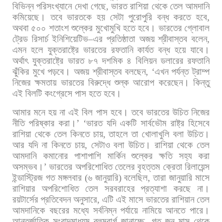
বিভিন্ন
পরিসংখ্যানে
দেখা
গেছে
,
ভারত
রাশিয়া
থেকে
তেল
আমদানি
কমিয়েছে।
তবে
ভারতকে
হয়
সেটা
পুরোপুরি
বন্ধ
করতে
হবে
,
অথবা
৫০০
শতাংশ
শুল্কের
মুখোমুখি
হতে
হবে। ভারতের
গ্লোবাল
ট্রেড
রিসার্চ
ইনিশিয়েটিভ
–
এর
প্রতিষ্ঠাতা
অজয়
শ্রীবাস্তব
বলেন
,
এমন
হলে
যুক্তরাষ্ট্রে
ভারতের
রফতানি
কার্যত
বন্ধ
হয়ে
যাবে।
অর্থাৎ
যুক্তরাষ্ট্রে
ভারত
৮৭
দশমিক
৪
বিলিয়ন
ডলারের
রফতানি
ঝুঁকির
মুখে
পড়বে। অজয়
শ্রীবাস্তব
বলছেন
, ‘
এখন
পর্যন্ত
ট্রাম্প
নিজের
ক্ষমতায়
ভারতের
বিরুদ্ধে
শুল্ক
আরোপ
করেছেন।
কিন্তু
এই
বিলটি
কংগ্রেসে
পাস
হতে
হবে।
আমার
মনে
হয়
না
এই
বিল
পাস
হবে।
তবে
ভারতের
উচিত
নিজের
নীতি
পরিষ্কার
করা।
’ ‘
ভারত
যদি
একটি
সার্বভৌম
রাষ্ট্র
হিসেবে
রাশিয়া
থেকে
তেল
কিনতে
চায়
,
তাহলে
তা
খোলাখুলি
বলা
উচিত।
আর
যদি
না
কিনতে
চায়
,
সেটাও
বলা
উচিত।
রাশিয়া
থেকে
তেল
আমদানি
কমানোর
পাশাপাশি
মার্কিন
শুল্কের
ক্ষতি
সহ্য
করা
অসম্ভব।
’
ভারতের
অপরিশোধিত
তেলের
বৃহত্তম
ক্রেতা
রিলায়েন্স
ইন্ডাস্ট্রিজ
গত
মঙ্গলবার
(
৬
জানুয়ারি
)
বলেছিল
,
তারা
জানুয়ারি
মাসে
রাশিয়ার
অপরিশোধিত
তেল
সরবরাহের
প্রত্যাশা
করছে
না।
রয়টার্সের
প্রতিবেদন
অনুসারে
,
এটি
এই
মাসে
ভারতের
রাশিয়ান
তেল
আমদানিকে
বছরের
মধ্যে
সর্বনিম্ন
পর্যায়ে
নামিয়ে
আনতে
পারে।
আন্তর্জাতিক
সংবাদমাধ্যম
ব্লুমবার্গ
জানাচ্ছে
,
গত
জুন
মাস
থেকে