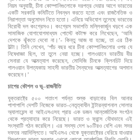
নিয়ম
অনুযায়ী
,
চীনা
কোম্পানিগুলোকে
দরপত্র
দেয়ার
আগে
ভারতের
একটি
সরকারি
কমিটিতে
নিবন্ধন
করতে
হতো
এবং
রাজনৈতিক
ও
নিরাপত্তা
অনুমোদন
নিতে
হতো। এনিয়ে
অভিযোগ
তুলেছে
ভারতের
বিরোধী
দল
কংগ্রেসও।
কংগ্রেস
সভাপতি
মল্লিকার্জুন
খড়গে
এক
সামাজিক
যোগাযোগমাধ্যম
পোস্টে
কটাক্ষ
করে
লিখেছেন
, ‘
আমি
দেশকে
ঝুঁকতে
দেবো
না।
’-
কিন্তু
আজ
যা
হচ্ছে
,
তা
এর
ঠিক
উল্টা। তিনি
লেখেন
, ‘
পাঁচ
বছর
ধরে
চীনা
কোম্পানিগুলোর
ওপর
যে
নিষেধাজ্ঞা
ছিল
,
তা
তুলে
নেয়া
হচ্ছে।
গালওয়ানে
ভারতীয়
বীর
সেনারা
যে
আত্মত্যাগ
করেছেন
,
মোদিজি
চীনকে
ক্লিনচিট
দিয়ে
গালওয়ান
উপত্যকায়
সাহসী
ভারতীয়
সৈন্যদের
আত্মত্যাগের
অপমান
করেছেন।
’
চাপের
কৌশল
ও
ভূ
–
রাজনীতি
যুক্তরাষ্ট্রে
৫০০
শতাংশ
পর্যন্ত
শুল্ক
বাড়ানোর
বিল
আনার
পাশাপাশি
দেশটি
নিজেকে
ভারত
–
নেতৃত্বাধীন
ইন্টারন্যাশনাল
সোলার
অ্যালায়েন্স
বা
আইএসএসহ
প্রায়
এক
ডজন
আন্তর্জাতিক
সংগঠন
থেকে
প্রত্যাহার
করে
নিয়েছে। ভারত
ও
ফ্রান্স
যৌথভাবে
এই
সংস্থাটি
গঠন
করেছিল।
এর
সদস্য
দেশ
৯০টিরও
বেশি
এবং
সদর
দফতর
নয়াদিল্লিতে।
আইএসএ
থেকে
যুক্তরাষ্ট্রের
বেরিয়ে
যাওয়ার
সিদ্ধান্তে
ভারত
সরকার
এখনো
কোনো
আনুষ্ঠানিক
বিবৃতি
দেয়নি।