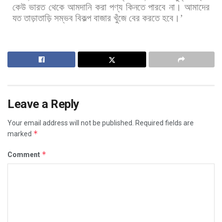
কেউ
ভারত
থেকে
আমদানি
করা
পণ্য
কিনতে
পারবে
না।
আমাদের
যত
তাড়াতাড়ি
সম্ভব
বিকল্প
বাজার
খুঁজে
বের
করতে
হবে।
’
Leave a Reply
Your email address will not be published.
Required fields are
*
marked
*
Comment