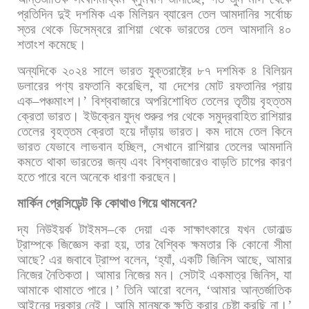
প্রতিদিন
দুই
দশমিক
এক
মিলিয়ন
ব্যারেল
তেল
আমদানির
সর্বোচ্চ
স্তর
থেকে
ডিসেম্বরে
রাশিয়া
থেকে
ভারতের
তেল
আমদানি
৪০
শতাংশ
কমেছে।
অন্যদিকে
২০২৪
সালে
ভারত
যুক্তরাষ্ট্রে
৮৭
দশমিক
৪
বিলিয়ন
ডলারের
পণ্য
রফতানি
করেছিল
,
যা
দেশের
মোট
রফতানির
প্রায়
এক
–
পঞ্চমাংশ।
’
বিশ্ববাজারে
অপরিশোধিত
তেলের
তৃতীয়
বৃহত্তম
ক্রেতা
ভারত।
ইউক্রেন
যুদ্ধ
শুরুর
পর
থেকে
সমুদ্রবাহিত
রাশিয়ার
তেলের
বৃহত্তম
ক্রেতা
হয়ে
দাঁড়ায়
ভারত।
কম
দামে
তেল
কিনে
ভারত
যেভাবে
লাভবান
হচ্ছিল
,
সেখানে
রাশিয়ার
তেলের
আমদানি
কমতে
থাকা
ভারতের
জন্য
এবং
বিশ্ববাজারেও
বাড়তি
চাপের
কারণ
হতে
পারে
বলে
অনেকে
ধারণা
করছেন।
মার্কিন
প্রেসিডেন্ট
কি
কোথাও
গিয়ে
থামবেন
?
দ্য
নিউইয়র্ক
টাইমস
–
কে
দেয়া
এক
সাক্ষাৎকারে
যখন
ডোনাল্ড
ট্রাম্পকে
জিজ্ঞেস
করা
হয়
,
তার
বৈশ্বিক
ক্ষমতার
কি
কোনো
সীমা
আছে
?
এর
জবাবে
ট্রাম্প
বলেন
, ‘
হ্যাঁ
,
একটি
জিনিস
আছে
,
আমার
নিজের
নৈতিকতা।
আমার
নিজের
মন।
সেটাই
একমাত্র
জিনিস
,
যা
আমাকে
থামাতে
পারে।
’
তিনি
আরো
বলেন
, ‘
আমার
আন্তর্জাতিক
আইনের
দরকার
নেই।
আমি
মানুষকে
ক্ষতি
করার
চেষ্টা
করছি
না।
’