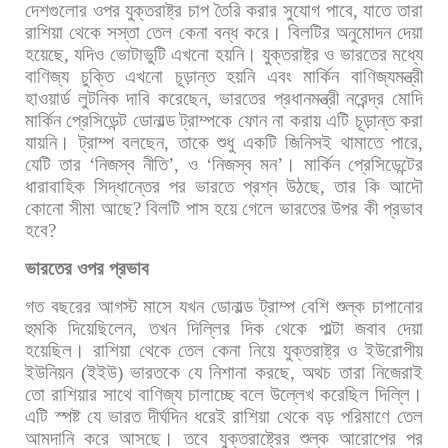
দেশগুলোর
ওপর
যুক্তরাষ্ট্র
চাপ
তৈরি
করার
সুযোগ
পাবে
,
যাতে
তারা
রাশিয়া
থেকে
সস্তা
তেল
কেনা
বন্ধ
করে।
বিলটির
অনুমোদন
দেয়া
হয়েছে
,
যদিও
ভোটাভুটি
এখনো
হয়নি। যুক্তরাষ্ট্র
ও
ভারতের
মধ্যে
বাণিজ্য
চুক্তি
এখনো
চূড়ান্ত
হয়নি
এবং
মার্কিন
বাণিজ্যমন্ত্রী
হাওয়ার্ড
লুটনিক
দাবি
করেছেন
,
ভারতের
প্রধানমন্ত্রী
নরেন্দ্র
মোদি
মার্কিন
প্রেসিডেন্ট
ডোনাল্ড
ট্রাম্পকে
ফোন
না
করায়
এটি
চূড়ান্ত
করা
যায়নি। ট্রাম্প
বলছেন
,
তাকে
শুধু
একটি
জিনিসই
থামাতে
পারে
,
যেটি
তার
‘
নিজস্ব
নীতি
’,
ও
‘
নিজস্ব
মন
’
।
মার্কিন
প্রেসিডেন্টের
ধারাবাহিক
সিদ্ধান্তের
পর
ভারতে
প্রশ্ন
উঠছে
,
তার
কি
আদৌ
কোনো
সীমা
আছে
?
বিলটি
পাস
হয়ে
গেলে
ভারতের
উপর
কী
প্রভাব
হবে
?
ভারতের
ওপর
প্রভাব
গত
বছরের
আগস্ট
মাসে
যখন
ডোনাল্ড
ট্রাম্প
বেশি
শুল্ক
চাপানোর
হুমকি
দিয়েছিলেন
,
তখন
দিল্লির
দিক
থেকে
পাল্টা
জবাব
দেয়া
হয়েছিল।
রাশিয়া
থেকে
তেল
কেনা
নিয়ে
যুক্তরাষ্ট্র
ও
ইউরোপীয়
ইউনিয়ন
(
ইইউ
)
ভারতকে
যে
নিশানা
করছে
,
অথচ
তারা
নিজেরাই
তো
রাশিয়ার
সাথে
বাণিজ্য
চালাচ্ছে
বলে
উল্লেখ
করেছিল
দিল্লি।
এটি
স্পষ্ট
যে
ভারত
দীর্ঘদিন
ধরেই
রাশিয়া
থেকে
বড়
পরিমাণে
তেল
আমদানি
করে
আসছে।
তবে
যুক্তরাষ্ট্রের
শুল্ক
আরোপের
পর