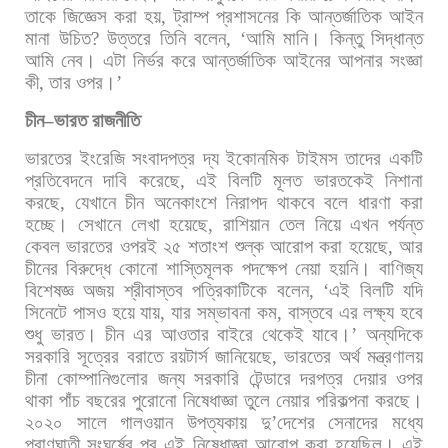
তাকে
জিজ্ঞেস
করা
হয়
,
ট্রাম্প
প্রশাসনের
কি
আন্তর্জাতিক
আইন
মানা
উচিত
?
উত্তরে
তিনি
বলেন
, ‘
আমি
মানি।
কিন্তু
সিদ্ধান্ত
আমি
নেব।
এটা
নির্ভর
করে
আন্তর্জাতিক
আইনের
আপনার
সংজ্ঞা
কী
,
তার
ওপর।
’
চীন
–
ভারত
রাজনীতি
ভারতের
ইংরেজি
সংবাদপত্র
দ্য
ইকোনমিক
টাইমস
তাদের
একটি
প্রতিবেদনে
দাবি
করেছে
,
এই
বিলটি
মূলত
ভারতকেই
নিশানা
করছে
,
যেখানে
চীন
অনেকাংশে
নিরাপদ
থাকবে
বলে
ধারণা
করা
হচ্ছে। সেখানে
লেখা
হয়েছে
,
রাশিয়ান
তেল
নিয়ে
এখন
পর্যন্ত
কেবল
ভারতের
ওপরই
২৫
শতাংশ
শুল্ক
আরোপ
করা
হয়েছে
,
আর
চীনের
বিরুদ্ধে
কোনো
শাস্তিমূলক
পদক্ষেপ
নেয়া
হয়নি। বাণিজ্য
বিশেষজ্ঞ
অজয়
শ্রীবাস্তব
পত্রিকাটিকে
বলেন
, ‘
এই
বিলটি
যদি
সিনেটে
পাসও
হয়ে
যায়
,
যার
সম্ভাবনা
কম
,
বাস্তবে
এর
লক্ষ্য
হবে
শুধু
ভারত।
চীন
এর
আওতার
বাইরে
থেকেই
যাবে।
’
অন্যদিকে
সরকারি
সূত্রের
বরাতে
রয়টার্স
জানিয়েছে
,
ভারতের
অর্থ
মন্ত্রণালয়
চীনা
কোম্পানিগুলোর
জন্য
সরকারি
টেন্ডারে
দরপত্র
দেয়ার
ওপর
থাকা
পাঁচ
বছরের
পুরোনো
নিষেধাজ্ঞা
তুলে
নেয়ার
পরিকল্পনা
করছে।
২০২০
সালে
গালওয়ান
উপত্যকায়
দু
’
দেশের
সেনাদের
মধ্যে
প্রাণঘাতী
সংঘর্ষের
পর
এই
নিষেধাজ্ঞা
আরোপ
করা
হয়েছিল।
এই