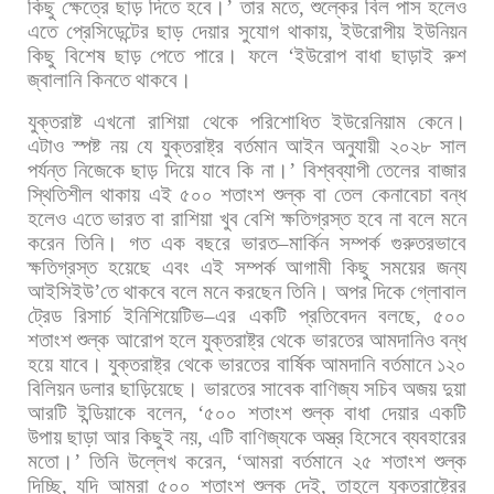
কিছু
ক্ষেত্রে
ছাড়
দিতে
হবে।
’
তার
মতে
,
শুল্কের
বিল
পাস
হলেও
এতে
প্রেসিডেন্টের
ছাড়
দেয়ার
সুযোগ
থাকায়
,
ইউরোপীয়
ইউনিয়ন
কিছু
বিশেষ
ছাড়
পেতে
পারে।
ফলে
‘
ইউরোপ
বাধা
ছাড়াই
রুশ
জ্বালানি
কিনতে
থাকবে।
যুক্তরাষ্ট
এখনো
রাশিয়া
থেকে
পরিশোধিত
ইউরেনিয়াম
কেনে।
এটাও
স্পষ্ট
নয়
যে
যুক্তরাষ্ট্র
বর্তমান
আইন
অনুযায়ী
২০২৮
সাল
পর্যন্ত
নিজেকে
ছাড়
দিয়ে
যাবে
কি
না।
’
বিশ্বব্যাপী
তেলের
বাজার
স্থিতিশীল
থাকায়
এই
৫০০
শতাংশ
শুল্ক
বা
তেল
কেনাবেচা
বন্ধ
হলেও
এতে
ভারত
বা
রাশিয়া
খুব
বেশি
ক্ষতিগ্রস্ত
হবে
না
বলে
মনে
করেন
তিনি। গত
এক
বছরে
ভারত
–
মার্কিন
সম্পর্ক
গুরুতরভাবে
ক্ষতিগ্রস্ত
হয়েছে
এবং
এই
সম্পর্ক
আগামী
কিছু
সময়ের
জন্য
আইসিইউ
’
তে
থাকবে
বলে
মনে
করছেন
তিনি। অপর
দিকে
গ্লোবাল
ট্রেড
রিসার্চ
ইনিশিয়েটিভ
–
এর
একটি
প্রতিবেদন
বলছে
,
৫০০
শতাংশ
শুল্ক
আরোপ
হলে
যুক্তরাষ্ট্র
থেকে
ভারতের
আমদানিও
বন্ধ
হয়ে
যাবে।
যুক্তরাষ্ট্র
থেকে
ভারতের
বার্ষিক
আমদানি
বর্তমানে
১২০
বিলিয়ন
ডলার
ছাড়িয়েছে। ভারতের
সাবেক
বাণিজ্য
সচিব
অজয়
দুয়া
আরটি
ইন্ডিয়াকে
বলেন
, ‘
৫০০
শতাংশ
শুল্ক
বাধা
দেয়ার
একটি
উপায়
ছাড়া
আর
কিছুই
নয়
,
এটি
বাণিজ্যকে
অস্ত্র
হিসেবে
ব্যবহারের
মতো।
’
তিনি
উল্লেখ
করেন
, ‘
আমরা
বর্তমানে
২৫
শতাংশ
শুল্ক
দিচ্ছি
,
যদি
আমরা
৫০০
শতাংশ
শুল্ক
দেই
,
তাহলে
যুক্তরাষ্ট্রের