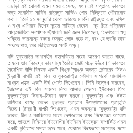
এছাড়া
এই
ঘোষণা
এমন
সময়
এসেছে
,
যখন
এই
সপ্তাহে
ভারতের
জন্য
মনোনীত
মার্কিন
রাষ্ট্রদূত
সার্জিও
গোর
দিল্লিতে
পৌঁছানোর
কথা।
তিনি
১২
জানুয়ারি
থেকে
ভারতে
মার্কিন
রাষ্ট্রদূত
এবং
দক্ষিণ
ও
মধ্য
এশিয়ার
বিশেষ
দূতের
দায়িত্ব
নেবেন। দ্য
হিন্দু
পত্রিকার
আন্তর্জাতিক
সম্পাদক
স্ট্যানলি
জনি
এক্সে
লিখেছেন
, ‘
দেশগুলো
শুধু
শক্তির
ভারসাম্য
রক্ষার
জন্যই
জোট
গড়ে
না
,
বরং
যে
হুমকি
তারা
দেখতে
পায়
,
তার
ভিত্তিতেও
জোট
গড়ে।
যদি
যুক্তরাষ্ট্র
লাগামহীন
মহাশক্তির
মতো
আচরণ
করতে
থাকে
,
তাহলে
তার
বিরুদ্ধে
ভারসাম্য
তৈরির
জোট
গড়ে
উঠবে।
’
ভারতের
বৈদেশিক
নীতি
বিষয়ক
একটি
থিঙ্ক
ট্যাঙ্ক
অনন্ত
সেন্টারের
সিইও
ইন্দ্রাণী
বাগচী
এই
বিল
ও
যুক্তরাষ্ট্রে
কৌশল
সম্পর্কে
সামাজিক
মাধ্যম
এক্সে
একটি
দীর্ঘ
পোস্ট
লিখেছেন। তিনি
উল্লেখ
করছেন
,
ট্রাম্পের
এই
বিল
সামনে
নিয়ে
আসার
পেছনে
ইউক্রেন
ঘিরে
যুক্তরাষ্ট্রের
হিসাব
–
নিকাশ
কাজ
করছে।
যুক্তরাষ্ট্র
এবং
ইইউ
রাশিয়ার
কাছে
তাদের
চূড়ান্ত
প্রস্তাব
উপস্থাপনের
প্রস্তুতি
নিচ্ছে। ইন্দ্রাণী
বাগচী
লিখেছেন
,
এমন
অবস্থায়
‘
যুক্তরাষ্ট্র
যদি
ভারত
,
চীন
ও
ব্রাজিলের
মতো
দেশগুলোর
ওপর
নিষেধাজ্ঞা
আরোপ
করে
,
তাহলে
বিনিময়ে
ইউরোপীয়
ইউনিয়ন
ইউক্রেন
সম্পর্কিত
এমন
একটি
চুক্তিতে
সম্মত
হতে
পারে
,
যেখানে
কিয়েভকে
মস্কোর
পক্ষে