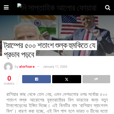
ট্রাম্পের ৫০০ শতাংশ শুল্ক হুমকিতে যে
প্রভাব পড়বে
by
alorfoara
January 11, 2026
0
SHARES
রাশিয়ার
কাছ
থেকে
তেল
নেয়
,
এমন
দেশগুলোর
ওপর
সর্বোচ্চ
৫০০
শতাংশ
শুল্ক
আরোপের
যুক্তরাষ্ট্রের
বিল
ভারতের
জন্য
নতুন
টানাপোড়েনের
ইঙ্গিত
দিচ্ছে।
এই
বিলটির
নাম
‘
রাশিয়ান
স্যাংশনস
বিল
’
। ধারণা
করা
হচ্ছে
,
এই
বিল
পাস
হলে
ভারত
ও
চীনের
মতো