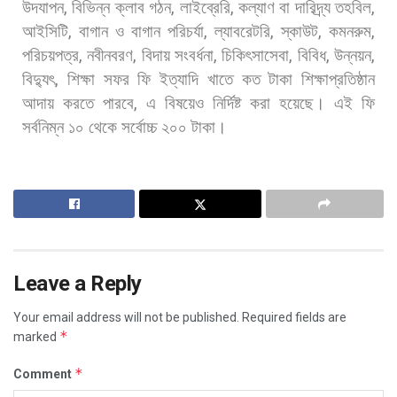
উদযাপন
,
বিভিন্ন
ক্লাব
গঠন
,
লাইব্রেরি
,
কল্যাণ
বা
দারিদ্র্য
তহবিল
,
আইসিটি
,
বাগান
ও
বাগান
পরিচর্যা
,
ল্যাবরেটরি
,
স্কাউট
,
কমনরুম
,
পরিচয়পত্র
,
নবীনবরণ
,
বিদায়
সংবর্ধনা
,
চিকিৎসাসেবা
,
বিবিধ
,
উন্নয়ন
,
বিদ্যুৎ
,
শিক্ষা
সফর
ফি
ইত্যাদি
খাতে
কত
টাকা
শিক্ষাপ্রতিষ্ঠান
আদায়
করতে
পারবে
,
এ
বিষয়েও
নির্দিষ্ট
করা
হয়েছে।
এই
ফি
সর্বনিম্ন
১০
থেকে
সর্বোচ্চ
২০০
টাকা।
Leave a Reply
Your email address will not be published.
Required fields are
*
marked
*
Comment