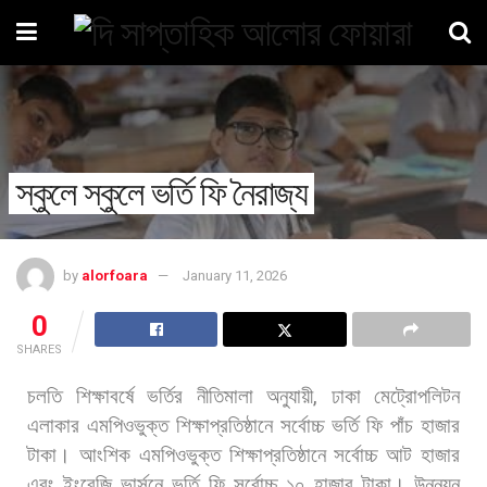
স্কুলে স্কুলে ভর্তি ফি নৈরাজ্য
by
alorfoara
January 11, 2026
0
SHARES
চলতি
শিক্ষাবর্ষে
ভর্তির
নীতিমালা
অনুযায়ী
,
ঢাকা
মেট্রোপলিটন
এলাকার
এমপিওভুক্ত
শিক্ষাপ্রতিষ্ঠানে
সর্বোচ্চ
ভর্তি
ফি
পাঁচ
হাজার
টাকা।
আংশিক
এমপিওভুক্ত
শিক্ষাপ্রতিষ্ঠানে
সর্বোচ্চ
আট
হাজার
এবং
ইংরেজি
ভার্সনে
ভর্তি
ফি
সর্বোচ্চ
১০
হাজার
টাকা।
উন্নয়ন