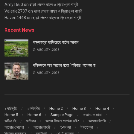
Amy1660
on
ছাড়া পেলেন রাহুল ও প্রিয়াঙ্কা গান্ধী
Valerie2737
on
ছাড়া পেলেন রাহুল ও প্রিয়াঙ্কা গান্ধী
Haven4448
on
ছাড়া পেলেন রাহুল ও প্রিয়াঙ্কা গান্ধী
Recent News
লক্ষ্যমাত্রা ছাড়িয়েছে পাটের আবাদ
AUGUST 4, 2026
বলিউডকে আর আগের মতো ‘পরিবার’ মনে হয় না
AUGUST 4, 2026
১ করিন্থীয়
২ করিন্থীয়
Home 2
Home 3
Home 4
Home 5
Home 6
Sample Page
অজানাকে জানা
অডিও বই
অভিযান
আমরা কীভাবে প্রার্থনা করি?
আলোর দিশারী
আলোর ফোয়ারা
আলোর যাত্রী
ই-সংখ্যা
ইউহোন্না
কিতাবুল মুক্কাদ্দাস
ক্যাটাগরি
খো-ই-মহব্বত্