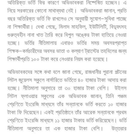
অতিরিক্ত
ভর্তি
ফির
কারণে
অভিভাবকরা
নিষ্পেষিত
হচ্ছেন।
এ
নিয়ে
সরকারের
কোনো
মাথাব্যথা
নেই।
অভিভাবকরা
জানান
,
প্রতি
বছর
অতিরিক্ত
ভর্তি
ফি
রাখলেও
সে
অনুযায়ী
সুযোগ
–
সুবিধা
পাচ্ছে
না
শিক্ষার্থীরা।
দেখা
গেছে
,
মিলাদ
মাহফিল
,
ইউটিলিটি
,
বিদ্যুৎসহ
গুরুত্বহীন
নানা
খাত
তৈরি
করে
বিপুল
অঙ্কের
টাকা
হাতিয়ে
নেওয়া
হচ্ছে। ভর্তির
নীতিমালায়
এবারও
ভর্তির
সময়
অবসরপ্রাপ্ত
শিক্ষক
–
কর্মচারীদের
অবসর
ভাতা
ও
কল্যাণ
ট্রাস্টের
তহবিলের
জন্য
শিক্ষার্থীপ্রতি
১০০
টাকা
করে
নেওয়ার
নিয়ম
করা
হয়েছে।
অভিভাবকদের
সঙ্গে
কথা
বলে
জানা
গেছে
,
রাজধানীর
পুরানা
পল্টনের
লিটল
জুয়েলস
স্কুলে
নার্সারিতে
ভর্তিতে
৪০
হাজার
টাকা
আদায়
করা
হচ্ছে।
নীতিমালা
অনুসারে
তা
৩০
হাজার
টাকা
বেশি।
উইলস
লিটল
ফ্লাওয়ার
স্কুলের
এক
অভিভাবক
জানান
,
তিনি
পঞ্চম
শ্রেণিতে
ইংরেজি
মাধ্যমে
তাঁর
সন্তানকে
ভর্তি
করতে
১০
হাজার
টাকা
ফি
দিয়েছেন।
একই
প্রতিষ্ঠানে
তাঁর
আরেক
সন্তানকে
প্রথম
শ্রেণিতে
ইংরেজি
মাধ্যমে
১১
হাজার
টাকায়
ভর্তি
করিয়েছেন।
ভর্তি
নীতিমালা
অনুসারে
তা
এক
হাজার
টাকা
বেশি।
উত্তরার