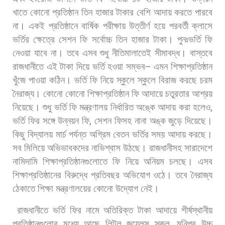
খাতে
কোনো
প্রতিষ্ঠান
তিন
হাজার
টাকার
বেশি
আদায়
করতে
পারবে
না।
একই
প্রতিষ্ঠানে
বার্ষিক
পরীক্ষায়
উত্তীর্ণ
হয়ে
পরবর্তী
ক্লাসে
ভর্তির
ক্ষেত্রে
সেশন
ফি
সর্বোচ্চ
তিন
হাজার
টাকা।
পুনঃভর্তি
ফি
নেওয়া
যাবে
না।
তবে
এসব
শুধু
নীতিমালাতেই
সীমাবদ্ধ।
বাস্তবে
রাজধানীতে
এই
টাকা
দিয়ে
ভর্তি
হওয়া
সম্ভব
–
এমন
শিক্ষাপ্রতিষ্ঠান
খুঁজে
পাওয়া
কঠিন। ভর্তি
ফি
নিয়ে
স্কুলে
স্কুলে
বিরাজ
করছে
চরম
নৈরাজ্য।
কোনো
কোনো
শিক্ষাপ্রতিষ্ঠান
ফি
আদায়ে
চতুরতার
আশ্রয়
নিয়েছে।
শুধু
ভর্তি
ফি
মন্ত্রণালয়
নির্ধারিত
অঙ্কে
আদায়
করা
হলেও
,
ভর্তি
ফির
সঙ্গে
উন্নয়ন
ফি
,
সেশন
ফিসহ
নানা
অঙ্ক
জুড়ে
দিয়েছে।
কিছু
বিদ্যালয়
মার্চ
পর্যন্ত
অগ্রিম
বেতন
ভর্তির
সময়
আদায়
করছে।
সব
মিলিয়ে
অভিভাবকদের
নাভিশ্বাস
উঠছে।
রাজধানীসহ
সারাদেশে
নামিদামি
শিক্ষাপ্রতিষ্ঠানগুলোতে
ফি
নিয়ে
অনিয়ম
চলছে।
এসব
শিক্ষাপ্রতিষ্ঠানের
বিরুদ্ধে
প্রতিবছর
অভিযোগ
ওঠে।
তবে
নৈরাজ্য
ঠেকাতে
শিক্ষা
মন্ত্রণালয়ের
কোনো
উদ্যোগ
নেই।
রাজধানীতে
ভর্তি
ফির
নামে
অতিরিক্ত
টাকা
আদায়ে
শীর্ষস্থানীয়
প্রতিষ্ঠানগুলোর
মধ্যে
আছে
লিটল
জুয়েলস
স্কুল
,
মনিপুর
উচ্চ