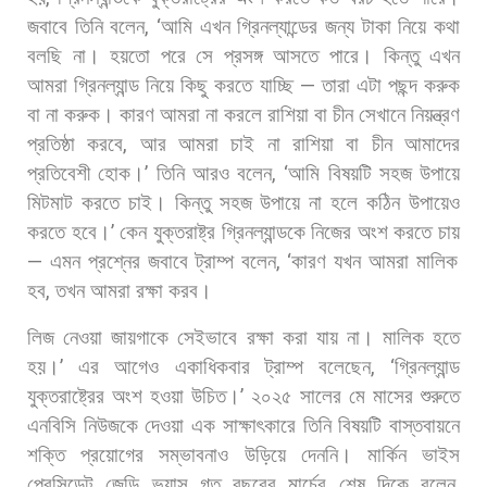
জবাবে
তিনি
বলেন
, ‘
আমি
এখন
গ্রিনল্যান্ডের
জন্য
টাকা
নিয়ে
কথা
বলছি
না।
হয়তো
পরে
সে
প্রসঙ্গ
আসতে
পারে।
কিন্তু
এখন
আমরা
গ্রিনল্যান্ড
নিয়ে
কিছু
করতে
যাচ্ছি
—
তারা
এটা
পছন্দ
করুক
বা
না
করুক।
কারণ
আমরা
না
করলে
রাশিয়া
বা
চীন
সেখানে
নিয়ন্ত্রণ
প্রতিষ্ঠা
করবে
,
আর
আমরা
চাই
না
রাশিয়া
বা
চীন
আমাদের
প্রতিবেশী
হোক।
’
তিনি
আরও
বলেন
, ‘
আমি
বিষয়টি
সহজ
উপায়ে
মিটমাট
করতে
চাই।
কিন্তু
সহজ
উপায়ে
না
হলে
কঠিন
উপায়েও
করতে
হবে।
’
কেন
যুক্তরাষ্ট্র
গ্রিনল্যান্ডকে
নিজের
অংশ
করতে
চায়
—
এমন
প্রশ্নের
জবাবে
ট্রাম্প
বলেন
, ‘
কারণ
যখন
আমরা
মালিক
হব
,
তখন
আমরা
রক্ষা
করব।
লিজ
নেওয়া
জায়গাকে
সেইভাবে
রক্ষা
করা
যায়
না।
মালিক
হতে
হয়।
’
এর
আগেও
একাধিকবার
ট্রাম্প
বলেছেন
, ‘
গ্রিনল্যান্ড
যুক্তরাষ্ট্রের
অংশ
হওয়া
উচিত।
’
২০২৫
সালের
মে
মাসের
শুরুতে
এনবিসি
নিউজকে
দেওয়া
এক
সাক্ষাৎকারে
তিনি
বিষয়টি
বাস্তবায়নে
শক্তি
প্রয়োগের
সম্ভাবনাও
উড়িয়ে
দেননি। মার্কিন
ভাইস
প্রেসিডেন্ট
জেডি
ভ্যান্স
গত
বছরের
মার্চের
শেষ
দিকে
বলেন
,