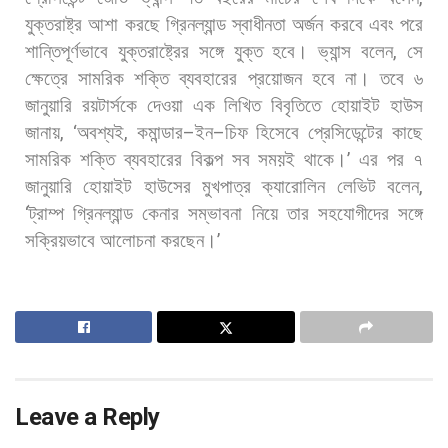
যুক্তরাষ্ট্র
আশা
করছে
গ্রিনল্যান্ড
স্বাধীনতা
অর্জন
করবে
এবং
পরে
শান্তিপূর্ণভাবে
যুক্তরাষ্ট্রের
সঙ্গে
যুক্ত
হবে।
ভ্যান্স
বলেন
,
সে
ক্ষেত্রে
সামরিক
শক্তি
ব্যবহারের
প্রয়োজন
হবে
না। তবে
৬
জানুয়ারি
রয়টার্সকে
দেওয়া
এক
লিখিত
বিবৃতিতে
হোয়াইট
হাউস
জানায়
, ‘
অবশ্যই
,
কমান্ডার
–
ইন
–
চিফ
হিসেবে
প্রেসিডেন্টের
কাছে
সামরিক
শক্তি
ব্যবহারের
বিকল্প
সব
সময়ই
থাকে।
’
এর
পর
৭
জানুয়ারি
হোয়াইট
হাউসের
মুখপাত্র
ক্যারোলিন
লেভিট
বলেন
,
‘
ট্রাম্প
গ্রিনল্যান্ড
কেনার
সম্ভাবনা
নিয়ে
তার
সহযোগীদের
সঙ্গে
সক্রিয়ভাবে
আলোচনা
করছেন।
’
Leave a Reply