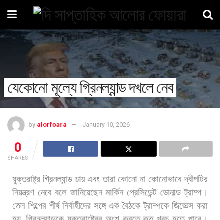
যেকোনো মূল্যে গ্রিনল্যান্ড দখলে নেব
by
alorfoara
January 10, 2026
0
SHARES
যুক্তরাষ্ট্র
গ্রিনল্যান্ড
চায়
এবং
তারা
কোনো
না
কোনোভাবে
দ্বীপটির
নিয়ন্ত্রণ
নেবে
বলে
জানিয়েছেন
মার্কিন
প্রেসিডেন্ট
ডোনাল্ড
ট্রাম্প।
তেল
শিল্পের
শীর্ষ
নির্বাহীদের
সঙ্গে
এক
বৈঠকে
ট্রাম্পকে
জিজ্ঞেস
করা
হয়
,
গ্রিনল্যান্ডকে
যুক্তরাষ্ট্রের
অংশ
করতে
কত
খরচ
হতে
পারে।