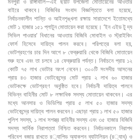
মনপুরা
ও
রাঙ্গাবালি
—
এই
ছয়টি
উপজেলা
মোতায়েনের
আওতার
বাইরে
থাকবে। বিজিবির
সংবাদ
বিজ্ঞপ্তিতে
বলা
হয়েছে
,
নির্বাচনকালীন
শান্তি
ও
আইনশৃঙ্খলা
রক্ষায়
সারাদেশে
ইতোমধ্যে
মোট
১
হাজার
১৫১
প্লাটুন
মোতায়েন
করা
হয়েছে।
‘
ইন
এইড
টু
দ্য
সিভিল
পাওয়ার
’
বিধানের
আওতায়
বিজিবি
মোবাইল
ও
স্ট্রাইকিং
ফোর্স
হিসেবে
দায়িত্ব
পালন
করবে। পরিপত্রে
বলা
হয়
,
ভোটগ্রহণের
চার
দিন
আগে
৮
ফেব্রুয়ারি
থেকে
বিজিবি
মোতায়েন
শুরু
হবে
এবং
তা
চলবে
১৪
ফেব্রুয়ারি
পর্যন্ত। নির্বাচনে
প্রায়
১২
কোটি
৭৫
লাখ
ভোটার
অংশ
নেবেন।
৩০০টি
সংসদীয়
আসনের
প্রায়
৪৩
হাজার
ভোটকেন্দ্রে
মোট
প্রায়
২
লাখ
৬০
হাজার
ভোটকক্ষে
ভোটগ্রহণ
অনুষ্ঠিত
হবে। নির্বাচনী
দায়িত্ব
পালনে
বিভিন্ন
বাহিনীর
মোট
৮
লক্ষাধিক
সদস্য
মোতায়েন
থাকবেন।
এর
মধ্যে
আনসার
ও
ভিডিপির
প্রায়
৫
লাখ
৫০
হাজার
সদস্য
ভোটকেন্দ্রে
দায়িত্ব
পালন
করবেন। এছাড়া
প্রায়
১
লাখ
৫০
হাজার
পুলিশ
সদস্য
,
১
লাখ
সশস্ত্র
বাহিনীর
সদস্য
এবং
৩৫
হাজার
বিজিবি
সদস্য
সার্বিক
নিরাপত্তা
নিশ্চিত
করবেন। নির্বাচনকালে
নিরাপদ
পরিবেশ
বজায়
রাখতে
র
্যাপিড
অ্যাকশন
ব্যাটালিয়ন
(
র
্যাব
)
ও