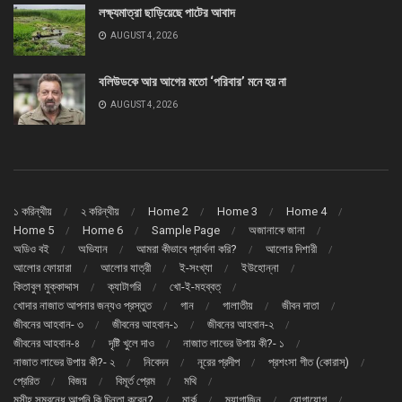
লক্ষ্যমাত্রা ছাড়িয়েছে পাটের আবাদ
AUGUST 4, 2026
বলিউডকে আর আগের মতো ‘পরিবার’ মনে হয় না
AUGUST 4, 2026
১ করিন্থীয়
২ করিন্থীয়
Home 2
Home 3
Home 4
Home 5
Home 6
Sample Page
অজানাকে জানা
অডিও বই
অভিযান
আমরা কীভাবে প্রার্থনা করি?
আলোর দিশারী
আলোর ফোয়ারা
আলোর যাত্রী
ই-সংখ্যা
ইউহোন্না
কিতাবুল মুক্কাদ্দাস
ক্যাটাগরি
খো-ই-মহব্বত্
খোদার নাজাত আপনার জন্যও প্রস্তুত
গান
গালাতীয়
জীবন দাতা
জীবনের আহবান- ৩
জীবনের আহবান-১
জীবনের আহবান-২
জীবনের আহবান-৪
দৃষ্টি খুলে দাও
নাজাত লাভের উপায় কী?- ১
নাজাত লাভের উপায় কী?- ২
নিবেদন
নূরের প্রদীপ
প্রশংসা গীত (কোরাস্)
প্রেরিত
বিজয়
বিমূর্ত প্রেম
মথি
মসীহ্ সম্বন্ধে আপনি কি চিন্তা করেন?
মার্ক
ম্যাগাজিন
যোগাযোগ