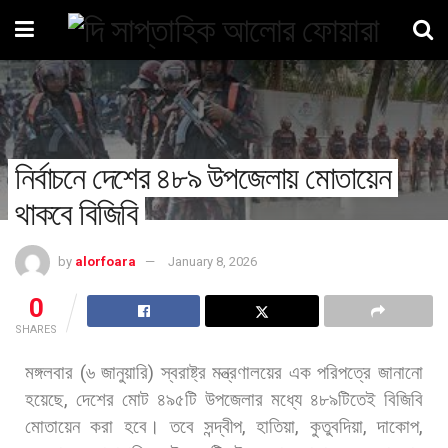
নির্বাচনে দেশের ৪৮৯ উপজেলায় মোতায়েন
থাকবে বিজিবি
by
alorfoara
January 8, 2026
0
SHARES
মঙ্গলবার
(
৬
জানুয়ারি
)
স্বরাষ্ট্র
মন্ত্রণালয়ের
এক
পরিপত্রে
জানানো
হয়েছে
,
দেশের
মোট
৪৯৫টি
উপজেলার
মধ্যে
৪৮৯টিতেই
বিজিবি
মোতায়েন
করা
হবে।
তবে
সন্দ্বীপ
,
হাতিয়া
,
কুতুবদিয়া
,
দাকোপ
,