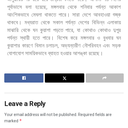
পূর্বাভাসে
বলা
হয়েছে
,
মঙ্গলবার
থেকে
শনিবার
পর্যন্ত
আকাশ
আংশিকভাবে
মেঘলা
থাকতে
পারে।
সারা
দেশে
আবহাওয়া
শুষ্ক
থাকবে।
মধ্যরাত
থেকে
সকাল
পর্যন্ত
দেশের
বিভিন্ন
এলাকায়
মাঝারি
থেকে
ঘন
কুয়াশা
পড়তে
পারে
,
যা
কোথাও
কোথাও
দুপুর
পর্যন্ত
স্থায়ী
হতে
পারে।
বিশেষ
করে
মঙ্গলবার
ও
বুধবার
ঘন
কুয়াশার
কারণে
বিমান
চলাচল
,
অভ্যন্তরীণ
নৌপরিবহন
এবং
সড়ক
যোগাযোগ
সাময়িকভাবে
ব্যাহত
হওয়ার
আশঙ্কা
রয়েছে।
Leave a Reply
Your email address will not be published.
Required fields are
*
marked