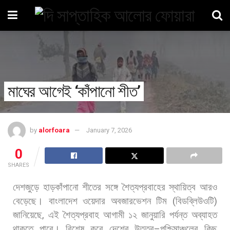
মাঘের আগেই ‘কাঁপানো শীত’
by
alorfoara
January 7, 2026
0
SHARES
দেশজুড়ে
হাড়কাঁপানো
শীতের
সঙ্গে
শৈত্যপ্রবাহের
স্থায়িত্ব
আরও
বেড়েছে।
বাংলাদেশ
ওয়েদার
অবজারভেশন
টিম
(
বিডব্লিউওটি
)
জানিয়েছে
,
এই
শৈত্যপ্রবাহ
আগামী
১২
জানুয়ারি
পর্যন্ত
অব্যাহত
থাকতে
পারে।
বিশেষ
করে
দেশের
উত্তর
–
পশ্চিমাঞ্চলের
কিছু