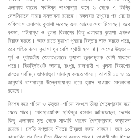
এলাকায়
রাতের
সর্বনিম্ন
তাপমাত্রা
কমে
৬
থেকে
৭
ডিগ্রি
সেলসিয়াসে
নামার
সম্ভাবনা
রয়েছে। মঙ্গলবার
দুপুরের
পর
দেশের
অধিকাংশ
এলাকায়
কুয়াশা
সরেছে
এবং
রোদের
দেখা
মিলেছে।
তবে
বগুড়া
,
গাইবান্ধা
ও
খুলনা
বিভাগের
কিছু
এলাকায়
কুয়াশা
এখনও
বিরাজ
করছে।
আজ
রাতে
কুয়াশা
পুনরায়
বিস্তার
লাভ
করতে
পারে
,
তবে
পশ্চিমাঞ্চলে
কুয়াশা
খুব
বেশি
স্থায়ী
হবে
না।
দেশের
উত্তর
–
পূর্ব
ও
পূর্বাঞ্চলীয়
জেলাগুলোতে
কুয়াশা
তুলনামূলক
বেশি
থাকতে
পারে। বিডব্লিউওটি
জানায়
,
রংপুর
,
রাজশাহী
ও
খুলনা
বিভাগের
রাতের
সর্বনিম্ন
তাপমাত্রা
সামান্য
কমতে
পারে।
আগামী
১০
ও
১১
জানুয়ারি
তাপমাত্রা
উল্লেখযোগ্য
হারে
হ্রাস
পাওয়ার
সম্ভাবনা
রয়েছে।
বিশেষ
করে
পশ্চিম
ও
উত্তর
–
পশ্চিম
অঞ্চলে
তীব্র
শৈত্যপ্রবাহ
বয়ে
যেতে
পারে। আবহাওয়াবিদ
হাফিজুর
রহমান
জানিয়েছেন
,
দেশের
কিছু
এলাকায়
মৃদু
থেকে
মাঝারি
ধরনের
শৈত্যপ্রবাহ
অব্যাহত
রয়েছে।
চলতি
সপ্তাহে
শীতের
তীব্রতা
বজায়
থাকবে।
তবে
১০
জানুয়ারির
পর
ধীরে
ধীরে
তীব্রতা
কমতে
পারে। আগামী
পাঁচ
দিনের