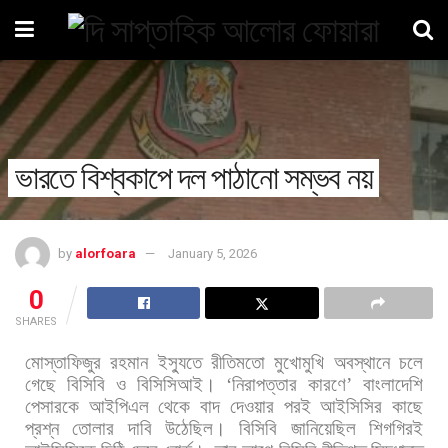
ভারতে বিশ্বকাপে দল পাঠানো সম্ভব নয়
by
alorfoara
January 5, 2026
0
SHARES
মোস্তাফিজুর
রহমান
ইস্যুতে
রীতিমতো
মুখোমুখি
অবস্থানে
চলে
গেছে
বিসিবি
ও
বিসিসিআই।
‘
নিরাপত্তার
কারণে
’
বাংলাদেশি
পেসারকে
আইপিএল
থেকে
বাদ
দেওয়ার
পরই
আইসিসির
কাছে
প্রশ্ন
তোলার
দাবি
উঠেছিল।
বিসিবি
জানিয়েছিল
শিগগিরই