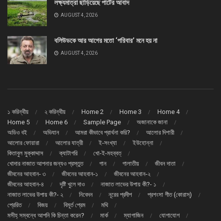
লক্ষ্যমাত্রা ছাড়িয়েছে পাটের আবাদ
AUGUST 4, 2026
বলিউডকে আর আগের মতো ‘পরিবার’ মনে হয় না
AUGUST 4, 2026
১ করিন্থীয়
২ করিন্থীয়
Home 2
Home 3
Home 4
Home 5
Home 6
Sample Page
অজানাকে জানা
অডিও বই
অভিযান
আমরা কীভাবে প্রার্থনা করি?
আলোর দিশারী
আলোর ফোয়ারা
আলোর যাত্রী
ই-সংখ্যা
ইউহোন্না
কিতাবুল মুক্কাদ্দাস
ক্যাটাগরি
খো-ই-মহব্বত্
খোদার নাজাত আপনার জন্যও প্রস্তুত
গান
গালাতীয়
জীবন দাতা
জীবনের আহবান- ৩
জীবনের আহবান-১
জীবনের আহবান-২
জীবনের আহবান-৪
দৃষ্টি খুলে দাও
নাজাত লাভের উপায় কী?- ১
নাজাত লাভের উপায় কী?- ২
নিবেদন
নূরের প্রদীপ
প্রশংসা গীত (কোরাস্)
প্রেরিত
বিজয়
বিমূর্ত প্রেম
মথি
মসীহ্ সম্বন্ধে আপনি কি চিন্তা করেন?
মার্ক
ম্যাগাজিন
যোগাযোগ