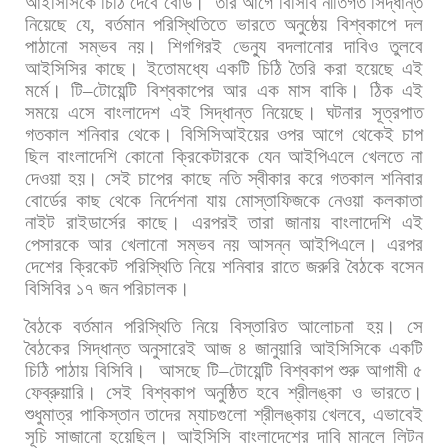
আইসিসিকে
চিঠি
দেবে
বোর্ড।
তার
আগে
বিসিবি
নীতিগত
সিদ্ধান্ত
নিয়েছে
যে
,
বর্তমান
পরিস্থিতিতে
ভারতে
অনুষ্ঠেয়
বিশ্বকাপে
দল
পাঠানো
সম্ভব
নয়।
শিগগিরই
ভেন্যু
বদলানোর
দাবিও
তুলবে
আইসিসির
কাছে।
ইতোমধ্যে
একটি
চিঠি
তৈরি
করা
হয়েছে
এই
মর্মে।
টি
–
টোয়েন্টি
বিশ্বকাপের
আর
এক
মাস
বাকি।
ঠিক
এই
সময়ে
এসে
বাংলাদেশ
এই
সিদ্ধান্ত
নিয়েছে। ঘটনার
সূত্রপাত
গতকাল
শনিবার
থেকে।
বিসিসিআইয়ের
ওপর
আগে
থেকেই
চাপ
ছিল
বাংলাদেশি
কোনো
ক্রিকেটারকে
যেন
আইপিএলে
খেলতে
না
দেওয়া
হয়।
সেই
চাপের
কাছে
নতি
স্বীকার
করে
গতকাল
শনিবার
বোর্ডের
কাছ
থেকে
নির্দেশনা
যায়
মোস্তাফিজকে
নেওয়া
কলকাতা
নাইট
রাইডার্সের
কাছে।
এরপরই
তারা
জানায়
বাংলাদেশি
এই
পেসারকে
আর
খেলানো
সম্ভব
নয়
আসন্ন
আইপিএলে।
এরপর
দেশের
ক্রিকেট
পরিস্থিতি
নিয়ে
শনিবার
রাতে
জরুরি
বৈঠকে
বসেন
বিসিবির
১৭
জন
পরিচালক।
বৈঠকে
বর্তমান
পরিস্থিতি
নিয়ে
বিস্তারিত
আলোচনা
হয়।
সে
বৈঠকের
সিদ্ধান্ত
অনুসারেই
আজ
৪
জানুয়ারি
আইসিসিকে
একটি
চিঠি
পাঠায়
বিসিবি।
আসছে
টি
–
টোয়েন্টি
বিশ্বকাপ
শুরু
আগামী
৫
ফেব্রুয়ারি।
সেই
বিশ্বকাপ
অনুষ্ঠিত
হবে
শ্রীলঙ্কা
ও
ভারতে।
শুধুমাত্র
পাকিস্তান
তাদের
ম্যাচগুলো
শ্রীলঙ্কায়
খেলবে
,
এভাবেই
সূচি
সাজানো
হয়েছিল।
আইসিসি
বাংলাদেশের
দাবি
মানলে
লিটন