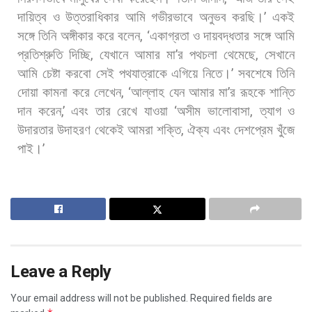
দায়িত্ব
ও
উত্তরাধিকার
আমি
গভীরভাবে
অনুভব
করছি।
’
একই
সঙ্গে
তিনি
অঙ্গীকার
করে
বলেন
, ‘
একাগ্রতা
ও
দায়বদ্ধতার
সঙ্গে
আমি
প্রতিশ্রুতি
দিচ্ছি
,
যেখানে
আমার
মা
’
র
পথচলা
থেমেছে
,
সেখানে
আমি
চেষ্টা
করবো
সেই
পথযাত্রাকে
এগিয়ে
নিতে।
’
সবশেষে
তিনি
দোয়া
কামনা
করে
লেখেন
, ‘
আল্লাহ
যেন
আমার
মা
’
র
রূহকে
শান্তি
দান
করেন
,’
এবং
তার
রেখে
যাওয়া
‘
অসীম
ভালোবাসা
,
ত্যাগ
ও
উদারতার
উদাহরণ
থেকেই
আমরা
শক্তি
,
ঐক্য
এবং
দেশপ্রেম
খুঁজে
পাই।
’
Leave a Reply
Your email address will not be published.
Required fields are