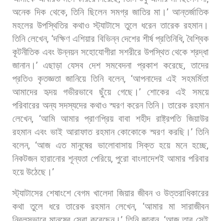
অনেক
দিক
থেকে
,
তিনি
ছিলেন
সমগ্র
জাতির
মা।
’
আন্তর্জাতিক
মহলের
উপস্থিতির
কথাও
স্ট্যাটাসে
তুলে
ধরেন
তারেক
রহমান।
তিনি
লেখেন
, ‘
দক্ষিণ
এশিয়ার
বিভিন্ন
দেশের
শীর্ষ
প্রতিনিধি
,
বৈশ্বিক
কূটনীতিক
এবং
উন্নয়ন
সহোযোগীরা
সশরীরে
উপস্থিত
থেকে
শ্রদ্ধা
জানান।
’
এছাড়া
যেসব
দেশ
সমবেদনা
প্রকাশ
করেছে
,
তাদের
প্রতিও
কৃতজ্ঞতা
জানিয়ে
তিনি
বলেন
, ‘
আপনাদের
এই
সহমর্মিতা
আমাদের
হৃদয়
গভীরভাবে
ছুঁয়ে
গেছে।
’
শোকের
এই
সময়ে
পরিবারের
অন্য
সদস্যদের
কথাও
স্মরণ
করেন
তিনি।
তারেক
রহমান
লেখেন
, ‘
আমি
আমার
প্রাণপ্রিয়
বাবা
শহীদ
রাষ্ট্রপতি
জিয়াউর
রহমান
এবং
ভাই
আরাফাত
রহমান
কোকোকে
স্মরণ
করছি।
’
তিনি
বলেন
, ‘
আজ
এত
মানুষের
ভালোবাসায়
সিক্ত
হয়ে
মনে
হচ্ছে
,
নিকটজন
হারানোর
শূন্যতা
পেরিয়ে
,
পুরো
বাংলাদেশই
আমার
পরিবার
হয়ে
উঠেছে।
’
স্ট্যাটাসের
শেষাংশে
বেগম
খালেদা
জিয়ার
জীবন
ও
উত্তরাধিকারের
কথা
তুলে
ধরে
তারেক
রহমান
লেখেন
, ‘
আমার
মা
সারাজীবন
নিরলসভাবে
মানুষের
সেবা
করেছেন।
’
তিনি
জানান
, ‘
আজ
তার
সেই