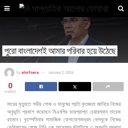
পুরো বাংলাদেশই আমার পরিবার হয়ে উঠেছে
by
alorfoara
January 2, 2026
0
SHARES
মায়ের
মৃত্যুতে
গভীর
শোক
ও
মানুষের
প্রতি
কৃতজ্ঞতা
জানিয়ে
নিজের
অনুভূতি
প্রকাশ
করেছেন
বিএনপির
ভারপ্রাপ্ত
চেয়ারম্যান
তারেক
রহমান।
বৃহস্পতিবার
সামাজিক
যোগাযোগমাধ্যম
ফেসবুকে
নিজের
ভেরিফায়েড
পেজে
তিনি
এক
আবেগঘন
স্ট্যাটাসে
এ
অনুভূতি
প্রকাশ