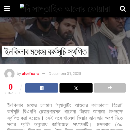
ইনকিলাব মঞ্চের কর্মসূচি স্থগিত
by
alorfoara
December 31, 2025
0
SHARES
ইনকিলাব
মঞ্চের
চলমান
‘
স্যালুটিং
আওয়ার
কালচারাল
হিরো
’
কর্মসূচি
বিএনপি
চেয়ারপারসন
খালেদা
জিয়ার
জানাজা
উপলক্ষে
স্থগিত
করা
হয়েছে।
সেই
সঙ্গে
খালেদা
জিয়ার
জানাজায়
অংশ
নিতে
সবার
প্রতি
অনুরোধ
জানিয়েছে
সংগঠনটি।
মঙ্গলবার
(
৩০