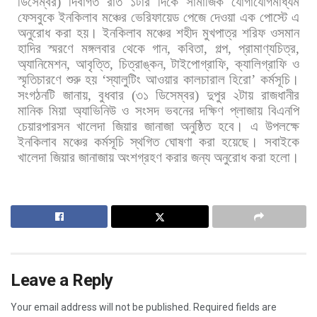
ডিসেম্বর
)
দিবাগত
রাত
১টার
দিকে
সামাজিক
যোগাযোগমাধ্যম
ফেসবুকে
ইনকিলাব
মঞ্চের
ভেরিফায়েড
পেজে
দেওয়া
এক
পোস্টে
এ
অনুরোধ
করা
হয়। ইনকিলাব
মঞ্চের
শহীদ
মুখপাত্র
শরিফ
ওসমান
হাদির
স্মরণে
মঙ্গলবার
থেকে
গান
,
কবিতা
,
গল্প
,
প্রামাণ্যচিত্র
,
অ্যানিমেশন
,
আবৃত্তি
,
চিত্রাঙ্কন
,
টাইপোগ্রাফি
,
ক্যালিগ্রাফি
ও
স্মৃতিচারণে
শুরু
হয়
‘
স্যালুটিং
আওয়ার
কালচারাল
হিরো
’
কর্মসূচি।
সংগঠনটি
জানায়
,
বুধবার
(
৩১
ডিসেম্বর
)
দুপুর
২টায়
রাজধানীর
মানিক
মিয়া
অ্যাভিনিউ
ও
সংসদ
ভবনের
দক্ষিণ
প্লাজায়
বিএনপি
চেয়ারপারসন
খালেদা
জিয়ার
জানাজা
অনুষ্ঠিত
হবে।
এ
উপলক্ষে
ইনকিলাব
মঞ্চের
কর্মসূচি
স্থগিত
ঘোষণা
করা
হয়েছে।
সবাইকে
খালেদা
জিয়ার
জানাজায়
অংশগ্রহণ
করার
জন্য
অনুরোধ
করা
হলো।
Leave a Reply
Your email address will not be published.
Required fields are