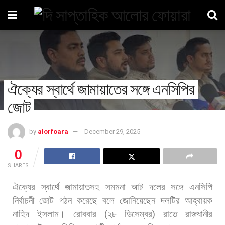
ঐক্যের স্বার্থে জামায়াতের সঙ্গে এনসিপির
জোট
by
alorfoara
December 29, 2025
0
SHARES
ঐক্যের
স্বার্থে
জামায়াতসহ
সমমনা
আট
দলের
সঙ্গে
এনসিপি
নির্বাচনী
জোট
গঠন
করেছে
বলে
জোনিয়েছেন
দলটির
আহ্বায়ক
নাহিদ
ইসলাম।
রোববার
(
২৮
ডিসেম্বর
)
রাতে
রাজধানীর