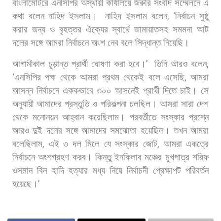
বাংলামোটরে
এনসিপির
অস্থায়ী
কার্যালয়ে
জরুরি
সংবাদ
সম্মেলনে
এ
কথা
বলেন
নাহিদ
ইসলাম।
নাহিদ
ইসলাম
বলেন
, ‘
নির্বাচন
সুষ্ঠু
করার
জন্য
ও
বৃহত্তর
ঐক্যের
স্বার্থে
জামায়াতসহ
সমমনা
আট
দলের
সঙ্গে
আমরা
নির্বাচনে
অংশ
নেব
বলে
সিদ্ধান্ত
নিয়েছি।
আগামীকাল
চূড়ান্ত
প্রার্থী
ঘোষণা
করা
হবে।
’
তিনি
আরও
বলেন
,
‘
এনসিপির
পক্ষ
থেকে
আমরা
প্রথম
থেকেই
বলে
এসেছি
,
আমরা
আসন্ন
নির্বাচনে
এককভাবে
৩০০
আসনেই
প্রার্থী
দিতে
চাই।
সে
অনুযায়ী
আমাদের
প্রস্তুতি
ও
পরিকল্পনা
চলছিল।
আমরা
সারা
দেশ
থেকে
মনোনয়ন
আহ্বান
করেছিলাম।
পরবর্তীতে
সংস্কার
প্রশ্নে
আরও
দুই
দলের
সঙ্গে
আমাদের
সমঝোতা
হয়েছিল।
তখন
আমরা
বলেছিলাম
,
এই
৩
দল
মিলে
যে
সংস্কার
জোট
,
আমরা
একত্রে
নির্বাচনে
অংশগ্রহণ
করব।
কিন্তু
ইনকিলাব
মঞ্চের
মুখপাত্র
শরিফ
ওসমান
বিন
হাদি
হত্যার
মধ্য
নিয়ে
নির্বাচনী
প্রেক্ষাপট
পরিবর্তন
হয়েছে।
’