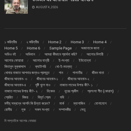
AUGUST 4, 2026
১ করিন্থীয়
২ করিন্থীয়
Home 2
Home 3
Home 4
Home 5
Home 6
Sample Page
অজানাকে জানা
অডিও বই
অভিযান
আমরা কীভাবে প্রার্থনা করি?
আলোর দিশারী
আলোর ফোয়ারা
আলোর যাত্রী
ই-সংখ্যা
ইউহোন্না
কিতাবুল মুক্কাদ্দাস
ক্যাটাগরি
খো-ই-মহব্বত্
খোদার নাজাত আপনার জন্যও প্রস্তুত
গান
গালাতীয়
জীবন দাতা
জীবনের আহবান- ৩
জীবনের আহবান-১
জীবনের আহবান-২
জীবনের আহবান-৪
দৃষ্টি খুলে দাও
নাজাত লাভের উপায় কী?- ১
নাজাত লাভের উপায় কী?- ২
নিবেদন
নূরের প্রদীপ
প্রশংসা গীত (কোরাস্)
প্রেরিত
বিজয়
বিমূর্ত প্রেম
মথি
মসীহ্ সম্বন্ধে আপনি কি চিন্তা করেন?
মার্ক
ম্যাগাজিন
যোগাযোগ
রোমীয়
লূক
সকল সংখ্যা
সম্পাদকীয়
সেতু
দি সাপ্তাহিক আলোর ফোয়ারা