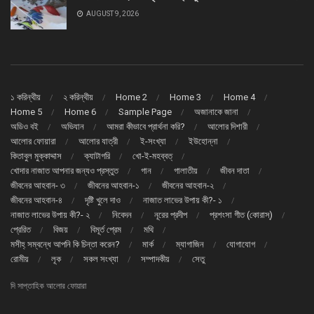
AUGUST 9, 2026
১ করিন্থীয়
২ করিন্থীয়
Home 2
Home 3
Home 4
Home 5
Home 6
Sample Page
অজানাকে জানা
অডিও বই
অভিযান
আমরা কীভাবে প্রার্থনা করি?
আলোর দিশারী
আলোর ফোয়ারা
আলোর যাত্রী
ই-সংখ্যা
ইউহোন্না
কিতাবুল মুক্কাদ্দাস
ক্যাটাগরি
খো-ই-মহব্বত্
খোদার নাজাত আপনার জন্যও প্রস্তুত
গান
গালাতীয়
জীবন দাতা
জীবনের আহবান- ৩
জীবনের আহবান-১
জীবনের আহবান-২
জীবনের আহবান-৪
দৃষ্টি খুলে দাও
নাজাত লাভের উপায় কী?- ১
নাজাত লাভের উপায় কী?- ২
নিবেদন
নূরের প্রদীপ
প্রশংসা গীত (কোরাস্)
প্রেরিত
বিজয়
বিমূর্ত প্রেম
মথি
মসীহ্ সম্বন্ধে আপনি কি চিন্তা করেন?
মার্ক
ম্যাগাজিন
যোগাযোগ
রোমীয়
লূক
সকল সংখ্যা
সম্পাদকীয়
সেতু
দি সাপ্তাহিক আলোর ফোয়ারা