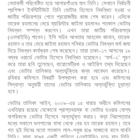
নেতাকর্মী
পরিবেষ্টিত
হয়ে
আগারগাঁওয়ে
যান
তিনি।
সেখানে
নির্বাচনী
প্রশিক্ষণ
ইনস্টিটিউটে
তিনি
ভোটার
হিসেবে
নিবন্ধিত
হওয়া
ও
জাতীয়
পরিচয়পত্র
পেতে
প্রয়োজনীয়
কাজ
শেষ
করেন।
এদিকে
তারেক
রহমানের
মেয়ে
ব্যারিস্টার
জাইমা
রহমানও
গতকাল
ভোটার
নিবন্ধন
সম্পন্ন
করলেন।
এখন
তারা
জাতীয়
পরিচয়পত্র
(
এনআইডি
)
পাবেন।
ইসি
সচিব
আখতার
আহমেদ
জানান
,
তারেক
রহমান
ও
তার
মেয়ে
জাইমা
রহমান
শনিবার
ভোটার
নিবন্ধন
ফর্ম
জমা
দিয়ে
নিবন্ধন
কার্যক্রম
শেষ
করেছেন।
তারা
ঢাকা
–
১৭
আসনের
১৯
নম্বর
ওয়ার্ডে
ভোটার
হিসেবে
নিবন্ধিত
হয়েছেন।
‘
ফর্ম
–
২
’
পূরণ
করে
তারা
ছবি
তুলেছেন
,
বায়োমেট্রিক
ও
আইরিশ
তথ্য
দিয়েছেন
এবং
ভোটার
তালিকায়
অন্তর্ভুক্তির
জন্য
আবেদন
করেছেন।
রবিবার
কমিশনে
বিষয়টি
উপস্থাপন
করা
হবে
এবং
কমিশনের
সিদ্ধান্ত
অনুযায়ী
তাদের
ভোটার
তালিকায়
অন্তর্ভুক্তি
চূড়ান্ত
হবে।
ভোটার
তালিকা
আইন
,
২০০৯
–
এর
১৫
ধারার
অধীনে
কমিশনের
এখতিয়ার
রয়েছে
যেকোনো
প্রাপ্তবয়স্ক
বা
ভোটার
হওয়ার
যোগ্য
নাগরিককে
ভোটার
হিসেবে
অন্তর্ভুক্ত
করার। কড়া
নিরাপত্তার
মধ্যে
সকালে
গুলশানের
বাসা
থেকে
বের
হন
তারেক
রহমান।
তবে
গত
দুই
দিনের
মতো
গতকাল
লাল
–
সবুজ
রঙে
সাজানো
বাসে
যাননি
তিনি।
সাদা
রঙের
একটি
গাড়িতে
(
এসইউভি
)
চড়ে
যান
তিনি
,