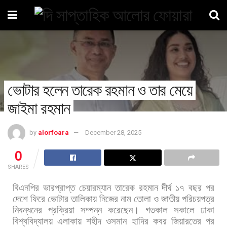
ভোটার হলেন তারেক রহমান ও তার মেয়ে
জাইমা রহমান
by
alorfoara
December 28, 2025
0
SHARES
বিএনপির
ভারপ্রাপ্ত
চেয়ারম্যান
তারেক
রহমান
দীর্ঘ
১৭
বছর
পর
দেশে
ফিরে
ভোটার
তালিকায়
নিজের
নাম
তোলা
ও
জাতীয়
পরিচয়পত্র
নিবন্ধনের
প্রক্রিয়া
সম্পন্ন
করেছেন।
গতকাল
সকালে
ঢাকা
বিশ্ববিদ্যালয়
এলাকায়
শহীদ
ওসমান
হাদির
কবর
জিয়ারতের
পর