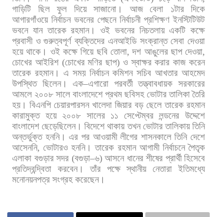
গাড়িটি
ছিল
ফুল
দিয়ে
সাজানো। আজ
বেলা
১টার
দিকে
আগারগাঁওয়ে
নির্বাচন
ভবনের
পেছনে
নির্বাচনী
প্রশিক্ষণ
ইনস্টিটিউট
ভবনে
যান
তারেক
রহমান।
ওই
ভবনের
নিচতলায়
একটি
কক্ষে
প্রবাসী
ও
গুরুত্বপূর্ণ
ব্যক্তিদের
এনআইডি
সংক্রান্ত
সেবা
দেওয়া
হয়ে
থাকে।
ওই
কক্ষে
গিয়ে
ছবি
তোলা
,
দশ
আঙুলের
ছাপ
দেওয়া
,
চোখের
আইরিশ
(
চোখের
মণির
ছাপ
)
ও
স্বাক্ষর
করার
কাজ
করেন
তারেক
রহমান।
এ
সময়
নির্বাচন
কমিশন
সচিব
আখতার
আহমেদ
উপস্থিত
ছিলেন। এক
–
এগারো
পরবর্তী
তত্ত্বাবধায়ক
সরকারের
আমলে
২০০৮
সালে
বাংলাদেশে
প্রথম
ছবিসহ
ভোটার
তালিকা
তৈরি
হয়।
বিএনপি
চেয়ারপারসন
খালেদা
জিয়ার
বড়
ছেলে
তারেক
রহমান
কারামুক্ত
হয়ে
২০০৮
সালের
১১
সেপ্টেম্বর
লন্ডনের
উদ্দেশে
বাংলাদেশ
ছেড়েছিলেন।
বিদেশে
থাকায়
তখন
ভোটার
তালিকায়
তিনি
অন্তর্ভুক্ত
হননি।
এর
পর
আওয়ামী
লীগের
শাসনকালে
তিনি
দেশে
আসেননি
,
ভোটারও
হননি। তারেক
রহমান
আগামী
নির্বাচনে
পৈতৃক
এলাকা
বগুড়ার
সদর
(
বগুড়া
–
৬
)
আসনে
ধানের
শীষের
প্রার্থী
হিসেবে
প্রতিদ্বন্দ্বিতা
করবেন।
তাঁর
পক্ষে
স্থানীয়
নেতারা
ইতিমধ্যে
মনোনয়নপত্র
সংগ্রহ
করেছেন।